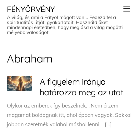
Skip
Men
FÉNYÖRVÉNY
to
A világ, és ami a Fátyol mögött van... Fedezd fel a
spiritualitás útját, gyakorlatait. Használd őket
content
mindennapi életedben, hogy meglásd a világ mögötti
mélyebb valóságot.
Abraham
A figyelem iránya
határozza meg az utat
Olykor az emberek így beszélnek: „Nem érzem
magamat boldognak itt, ahol éppen vagyok. Sokkal
jobban szeretnék valahol máshol lenni – […]