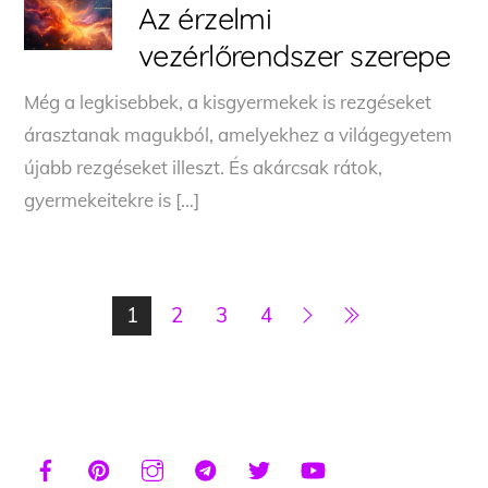
Az érzelmi
vezérlőrendszer szerepe
Még a legkisebbek, a kisgyermekek is rezgéseket
árasztanak magukból, amelyekhez a világegyetem
újabb rezgéseket illeszt. És akárcsak rátok,
gyermekeitekre is […]
1
2
3
4