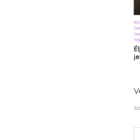
RO
TA
TA
TÖ
Él
j
V
Az