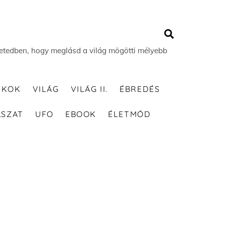
Search
 életedben, hogy meglásd a világ mögötti mélyebb
TKOK
VILÁG
VILÁG II.
ÉBREDÉS
ÁSZAT
UFO
EBOOK
ÉLETMÓD