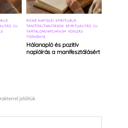
UÁLIS
ROXIE NAFOUSI
,
SPIRITUÁLIS
ALITÁS
,
ÚJ
TANÍTÓK/TANÍTÁSOK
,
SPIRITUALITÁS
,
ÚJ
ÁS
TARTALOM/ARCHÍVUM
,
VONZÁS
TÖRVÉNYE
Hálanapló és pozitív
naplóírás a manifesztálásért
akterrel jelöltük