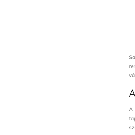
Sa
re
vá
A
A 
ta
sz