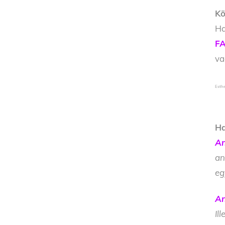
Kö
Ha
FA
v
Esthe
Ha
An
an
eg
An
Il