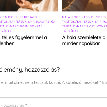
XIE NAFOUSI
,
SPIRITUÁLIS
HÁLA
,
ROXIE NAFOUSI
,
SPIRIT
NÍTÓK/TANÍTÁSOK
,
SPIRITUALITÁS
,
ÚJ
TANÍTÓK/TANÍTÁSOK
,
SPIRITU
RTALOM/ARCHÍVUM
,
VONZÁS
TARTALOM/ARCHÍVUM
,
VONZ
RVÉNYE
TÖRVÉNYE
j teljes figyelemmel a
A hála szemlélete a
elenben
mindennapokban
élemény, hozzászólás?
 e-mail címet nem tesszük közzé.
A kötelező mezőket
*
kar
Hozzászólás
*