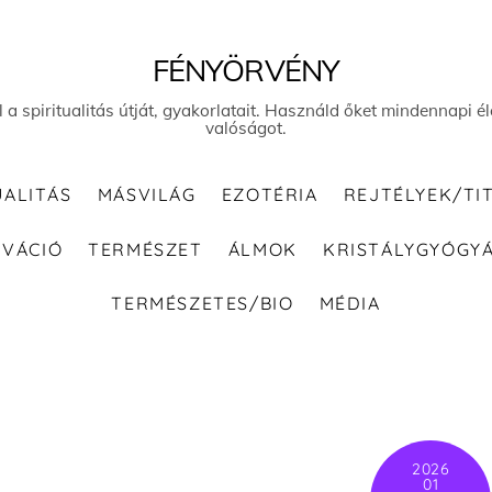
FÉNYÖRVÉNY
el a spiritualitás útját, gyakorlatait. Használd őket mindennapi
valóságot.
UALITÁS
MÁSVILÁG
EZOTÉRIA
REJTÉLYEK/TI
IVÁCIÓ
TERMÉSZET
ÁLMOK
KRISTÁLYGYÓGY
TERMÉSZETES/BIO
MÉDIA
2026
01