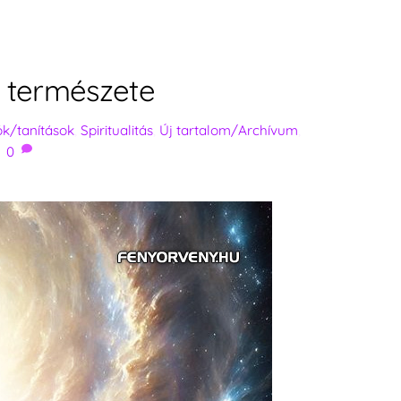
i természete
tók/tanítások
,
Spiritualitás
,
Új tartalom/Archívum
,
0