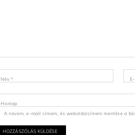
Név
*
E-
Honlap
A nevem, e-mail címem, és weboldalcímem mentése a b