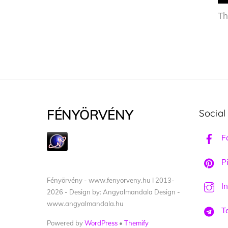
Th
FÉNYÖRVÉNY
Social
F
Pi
Fényörvény - www.fenyorveny.hu I 2013-
I
2026 - Design by: Angyalmandala Design -
www.angyalmandala.hu
T
Powered by
WordPress
•
Themify