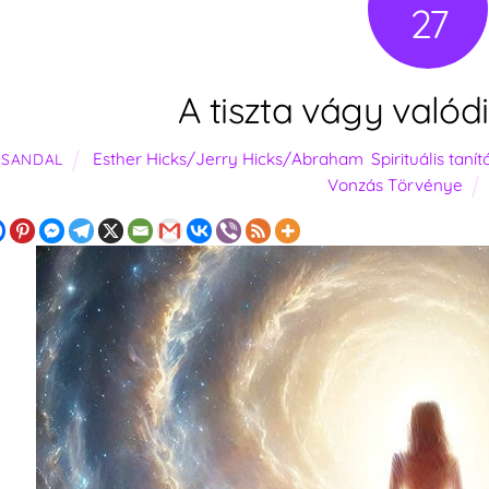
27
A tiszta vágy valód
Esther Hicks/Jerry Hicks/Abraham
,
Spirituális taní
SANDAL
Vonzás Törvénye