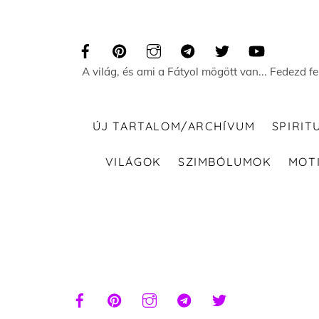
Skip
to
content
A világ, és ami a Fátyol mögött van... Fedezd f
ÚJ TARTALOM/ARCHÍVUM
SPIRIT
VILÁGOK
SZIMBÓLUMOK
MOT