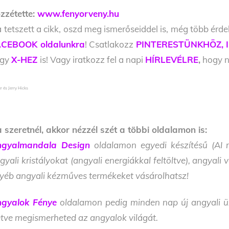
zzétette:
www.fenyorveny.hu
 tetszett a cikk, oszd meg ismerőseiddel is, még több érde
CEBOOK oldalunkra
! Csatlakozz
PINTERESTÜNKHÖZ,
agy
X-HEZ
is! Vagy iratkozz fel a napi
HÍRLEVÉLRE
,
hogy ne
r és Jerry Hicks
 szeretnél, akkor nézzél szét a többi oldalamon is:
gyalmandala Design
oldalamon egyedi készítésű (AI m
gyali kristályokat (angyali energiákkal feltöltve), angyal
yéb angyali kézműves termékeket vásárolhatsz!
gyalok Fénye
oldalamon pedig minden nap új angyali üze
letve megismerheted az angyalok világát.