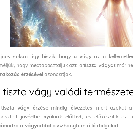
jnos sokan úgy hiszik, hogy a vágy az a kellemetle
méljük, hogy megtapasztaljuk azt; a
tiszta vágyat
már ne
rakozás érzésével
azonosítják.
 tiszta vágy valódi természet
tiszta vágy érzése mindig élvezetes
, mert azokat 
pasztalt
jövődbe nyúlnak előtted
, és előkészítik az
ámodra a vágyaddal összhangban álló dolgokat
.