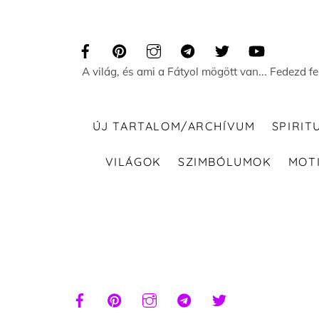
Skip
to
content
A világ, és ami a Fátyol mögött van... Fedezd f
ÚJ TARTALOM/ARCHÍVUM
SPIRIT
VILÁGOK
SZIMBÓLUMOK
MOT