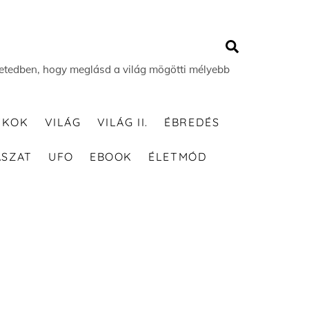
Search
 életedben, hogy meglásd a világ mögötti mélyebb
TKOK
VILÁG
VILÁG II.
ÉBREDÉS
ÁSZAT
UFO
EBOOK
ÉLETMÓD