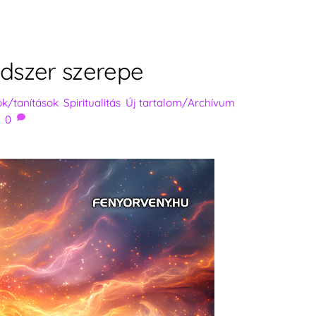
ndszer szerepe
tók/tanítások
,
Spiritualitás
,
Új tartalom/Archívum
,
0