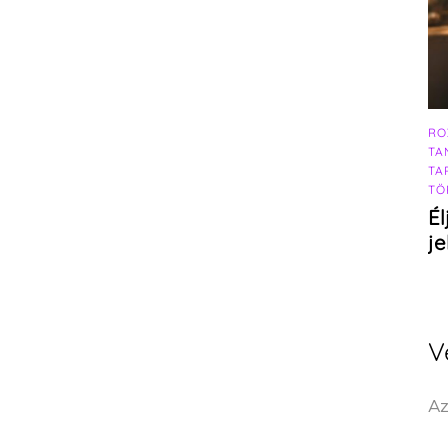
RO
TA
TA
TÖ
Él
j
V
Az