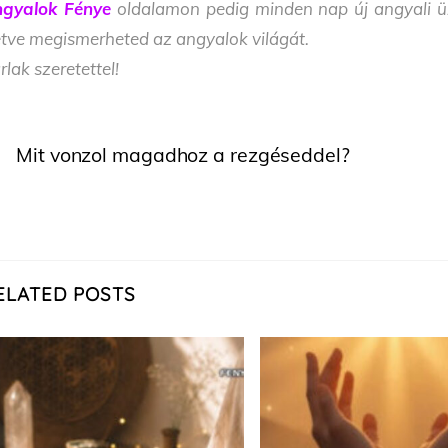
gyalok Fénye
oldalamon pedig minden nap új angyali üze
letve megismerheted az angyalok világát.
rlak szeretettel!
Mit vonzol magadhoz a rezgéseddel?
ELATED POSTS