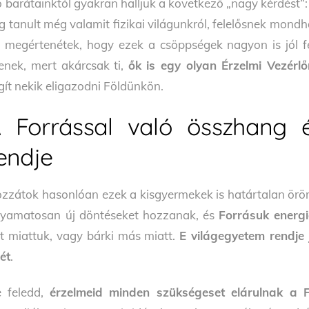
ő barátainktól gyakran halljuk a következő „nagy kérdést”
ig tanult még valamit fizikai világunkról, felelősnek mond
 megértenétek, hogy ezek a csöppségek nagyon is jól f
jenek, mert akárcsak ti,
ők is egy olyan Érzelmi Vezérl
gít nekik eligazodni Földünkön.
 Forrással való összhang é
endje
zzátok hasonlóan ezek a kisgyermekek is határtalan örö
lyamatosan új döntéseket hozzanak, és
Forrásuk energ
t miattuk, vagy bárki más miatt.
E világegyetem rendje j
lét
.
 feledd,
érzelmeid minden szükségeset elárulnak a F