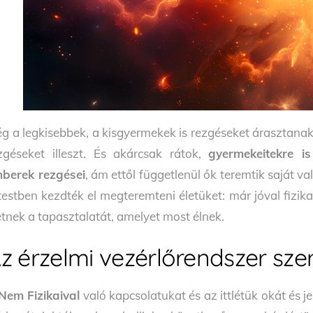
g a legkisebbek, a kisgyermekek is rezgéseket árasztan
zgéseket illeszt. És akárcsak rátok,
gyermekeitekre i
berek rezgései
, ám ettől függetlenül ők teremtik saját
testben kezdték el megteremteni életüket: már jóval fizi
etnek a tapasztalatát, amelyet most élnek.
z érzelmi vezérlőrendszer sze
Nem Fizikaival
való kapcsolatukat és az ittlétük okát és j