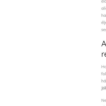
él
al
ha
él
se
A
r
Ho
fo
há
Jó
Ne