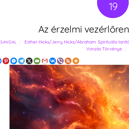
19
Az érzelmi vezérlőre
Esther Hicks/Jerry Hicks/Abraham
,
Spirituális taní
SANDAL
Vonzás Törvénye