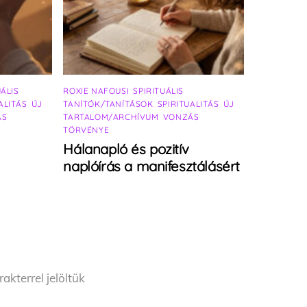
UÁLIS
ROXIE NAFOUSI
,
SPIRITUÁLIS
ALITÁS
,
ÚJ
TANÍTÓK/TANÍTÁSOK
,
SPIRITUALITÁS
,
ÚJ
ÁS
TARTALOM/ARCHÍVUM
,
VONZÁS
TÖRVÉNYE
Hálanapló és pozitív
naplóírás a manifesztálásért
akterrel jelöltük