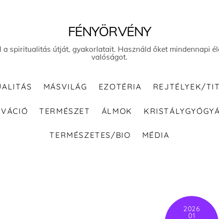
FÉNYÖRVÉNY
el a spiritualitás útját, gyakorlatait. Használd őket mindennapi
valóságot.
UALITÁS
MÁSVILÁG
EZOTÉRIA
REJTÉLYEK/TI
IVÁCIÓ
TERMÉSZET
ÁLMOK
KRISTÁLYGYÓGY
TERMÉSZETES/BIO
MÉDIA
2026
01