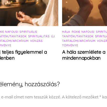
XIE NAFOUSI
,
SPIRITUÁLIS
HÁLA
,
ROXIE NAFOUSI
,
SPIRIT
NÍTÓK/TANÍTÁSOK
,
SPIRITUALITÁS
,
ÚJ
TANÍTÓK/TANÍTÁSOK
,
SPIRITU
RTALOM/ARCHÍVUM
,
VONZÁS
TARTALOM/ARCHÍVUM
,
VONZ
RVÉNYE
TÖRVÉNYE
j teljes figyelemmel a
A hála szemlélete a
elenben
mindennapokban
élemény, hozzászólás?
 e-mail címet nem tesszük közzé.
A kötelező mezőket
*
kar