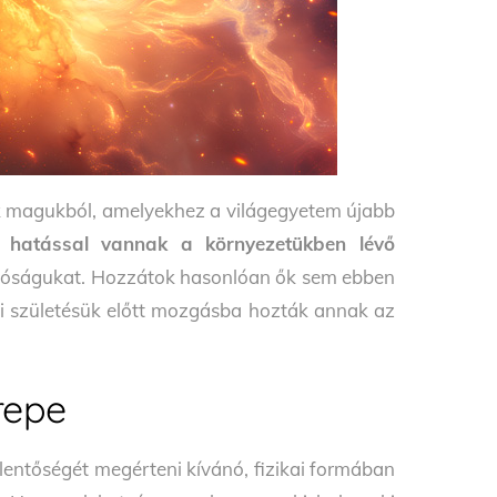
ak magukból, amelyekhez a világegyetem újabb
s hatással vannak a környezetükben lévő
 valóságukat. Hozzátok hasonlóan ők sem ebben
kai születésük előtt mozgásba hozták annak az
repe
elentőségét megérteni kívánó, fizikai formában