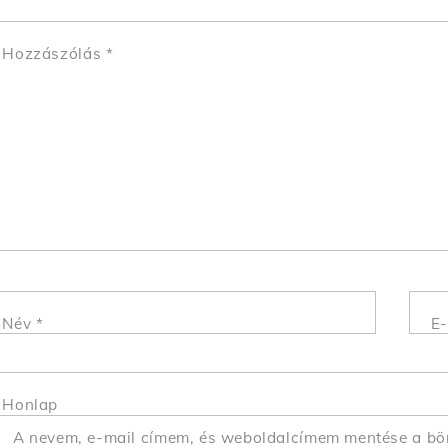
Hozzászólás
*
Név
*
E-
Honlap
A nevem, e-mail címem, és weboldalcímem mentése a b