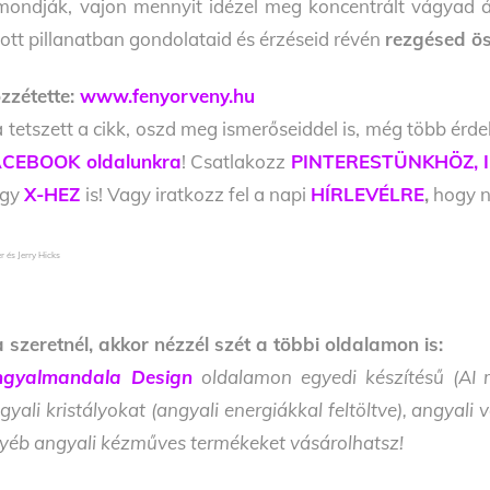
mondják, vajon mennyit idézel meg koncentrált vágyad ál
ott pillanatban gondolataid és érzéseid révén
rezgésed ös
zzétette:
www.fenyorveny.hu
 tetszett a cikk, oszd meg ismerőseiddel is, még több érde
CEBOOK oldalunkra
! Csatlakozz
PINTERESTÜNKHÖZ,
agy
X-HEZ
is! Vagy iratkozz fel a napi
HÍRLEVÉLRE
,
hogy ne
r és Jerry Hicks
 szeretnél, akkor nézzél szét a többi oldalamon is:
gyalmandala Design
oldalamon egyedi készítésű (AI m
gyali kristályokat (angyali energiákkal feltöltve), angyal
yéb angyali kézműves termékeket vásárolhatsz!