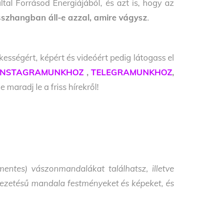
tal Forrásod Energiájából, és azt is, hogy az
szhangban áll-e azzal, amire vágysz
.
kességért, képért és videóért pedig látogass el
INSTAGRAMUNKHOZ
,
TELEGRAMUNKHOZ
,
 maradj le a friss hírekről!
entes) vászonmandalákat találhatsz, illetve
i vezetésű mandala festményeket és képeket, és