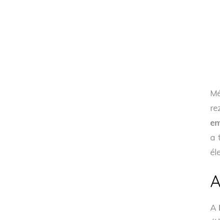
Mé
re
em
a 
él
A
A