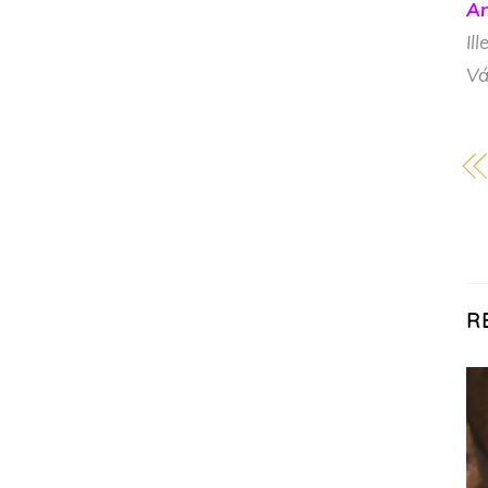
An
Il
Vá
R