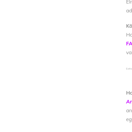
El
ad
Kö
Ha
FA
v
Esthe
Ha
An
an
eg