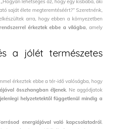
: „Hogyan lehetséges az, hogy egy kisbaba, aki
ható saját élete megteremtéséért?” Szeretnénk,
elkészültek arra, hogy ebben a környezetben
őrendszerrel érkeztek ebbe a világba
, amely
s a jólét természetes
mmel érkeztek ebbe a tér-idő valóságba, hogy
iájával összhangban éljenek
. Ne aggódjatok
elenlegi helyzetetektől függetlenül mindig a
orrásod energiájával való kapcsolatodról
.