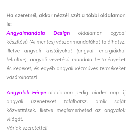
Ha szeretnél, akkor nézzél szét a többi oldalamon
is:
Angyalmandala Design
oldalamon egyedi
készítésű (AI mentes) vászonmandalákat találhatsz,
illetve angyali kristályokat (angyali energiákkal
feltöltve), angyali vezetésű mandala festményeket
és képeket, és egyéb angyali kézműves termékeket
vásárolhatsz!
Angyalok Fénye
oldalamon pedig minden nap új
angyali üzeneteket találhatsz, amik saját
közvetítések. Illetve megismerheted az angyalok
világát.
Várlak szeretettel!