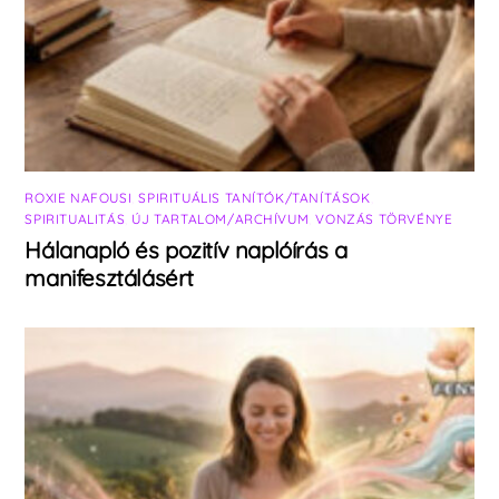
ROXIE NAFOUSI
,
SPIRITUÁLIS TANÍTÓK/TANÍTÁSOK
,
SPIRITUALITÁS
,
ÚJ TARTALOM/ARCHÍVUM
,
VONZÁS TÖRVÉNYE
Hálanapló és pozitív naplóírás a
manifesztálásért