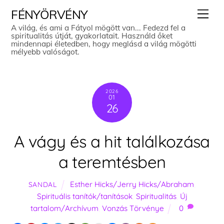
Skip
Men
FÉNYÖRVÉNY
to
A világ, és ami a Fátyol mögött van... Fedezd fel a
spiritualitás útját, gyakorlatait. Használd őket
content
mindennapi életedben, hogy meglásd a világ mögötti
mélyebb valóságot.
2026
01
26
A vágy és a hit találkozása
a teremtésben
Esther Hicks/Jerry Hicks/Abraham
,
SANDAL
Spirituális tanítók/tanítások
,
Spiritualitás
,
Új
tartalom/Archívum
,
Vonzás Törvénye
0