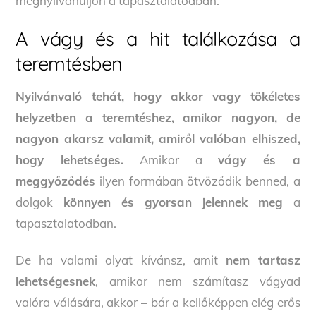
megnyilvánuljon a tapasztalatodban.
A vágy és a hit találkozása a
teremtésben
Nyilvánvaló tehát, hogy akkor vagy tökéletes
helyzetben a teremtéshez, amikor nagyon, de
nagyon akarsz valamit, amiről valóban elhiszed,
hogy lehetséges.
Amikor a
vágy és a
meggyőződés
ilyen formában ötvöződik benned, a
dolgok
könnyen és gyorsan jelennek meg
a
tapasztalatodban.
De ha valami olyat kívánsz, amit
nem tartasz
lehetségesnek
, amikor nem számítasz vágyad
valóra válására, akkor – bár a kellőképpen elég erős