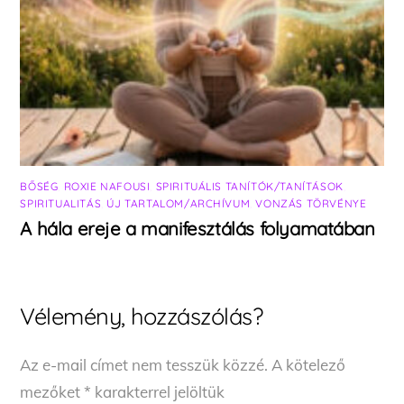
BŐSÉG
,
ROXIE NAFOUSI
,
SPIRITUÁLIS TANÍTÓK/TANÍTÁSOK
,
SPIRITUALITÁS
,
ÚJ TARTALOM/ARCHÍVUM
,
VONZÁS TÖRVÉNYE
A hála ereje a manifesztálás folyamatában
Vélemény, hozzászólás?
Az e-mail címet nem tesszük közzé.
A kötelező
mezőket
*
karakterrel jelöltük