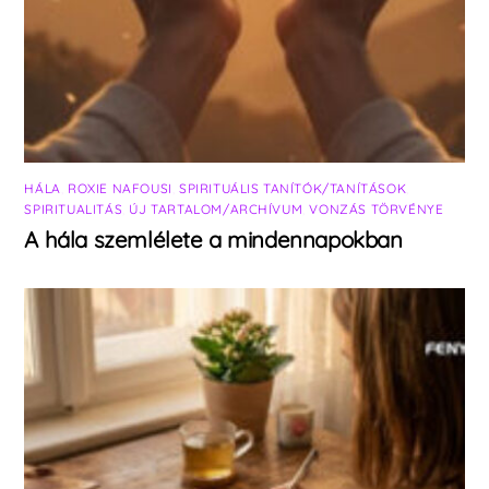
HÁLA
,
ROXIE NAFOUSI
,
SPIRITUÁLIS TANÍTÓK/TANÍTÁSOK
,
SPIRITUALITÁS
,
ÚJ TARTALOM/ARCHÍVUM
,
VONZÁS TÖRVÉNYE
A hála szemlélete a mindennapokban