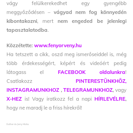
vágy felülkerekedhet egy gyengébb
meggyőződésen –
vágyad nem fog könnyedén
kibontakozni
, mert
nem engeded be jelenlegi
tapasztalatodba
.
Közzétette:
www.fenyorveny.hu
Ha tetszett a cikk, oszd meg ismerőseiddel is, még
több érdekességért, képért és videóért pedig
látogass el
FACEBOOK oldalunkra
!
Csatlakozz
PINTERESTÜNKHÖZ,
INSTAGRAMUNKHOZ
,
TELEGRAMUNKHOZ
,
vagy
X-HEZ
is! Vagy iratkozz fel a napi
HÍRLEVÉLRE
,
hogy ne maradj le a friss hírekről!
Esther és Jerry Hicks