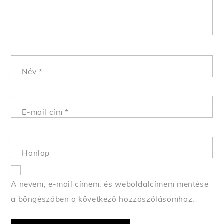
Név
*
E-mail cím
*
Honlap
A nevem, e-mail címem, és weboldalcímem mentése
a böngészőben a következő hozzászólásomhoz.