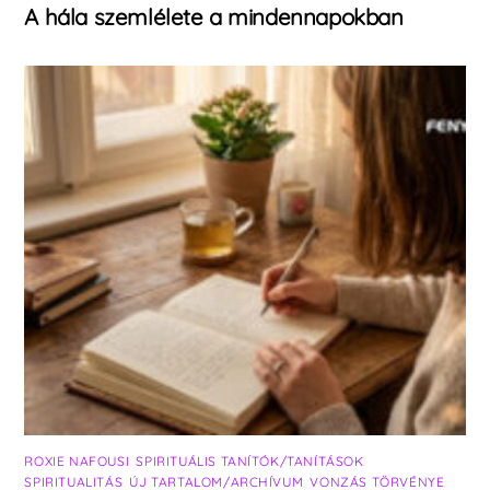
A hála szemlélete a mindennapokban
ROXIE NAFOUSI
,
SPIRITUÁLIS TANÍTÓK/TANÍTÁSOK
,
SPIRITUALITÁS
,
ÚJ TARTALOM/ARCHÍVUM
,
VONZÁS TÖRVÉNYE