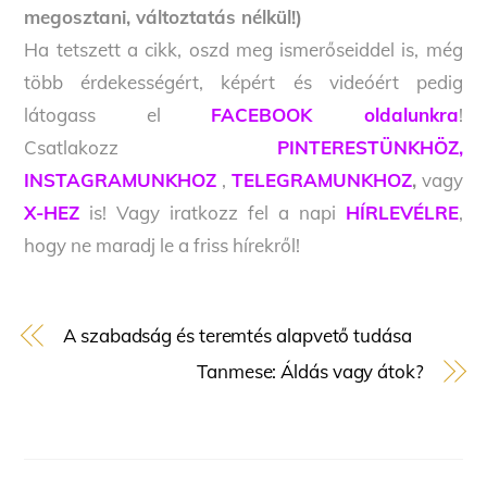
megosztani, változtatás nélkül!)
Ha tetszett a cikk, oszd meg ismerőseiddel is, még
több érdekességért, képért és videóért pedig
látogass el
FACEBOOK oldalunkra
!
Csatlakozz
PINTERESTÜNKHÖZ,
INSTAGRAMUNKHOZ
,
TELEGRAMUNKHOZ
,
vagy
X-HEZ
is! Vagy iratkozz fel a napi
HÍRLEVÉLRE
,
hogy ne maradj le a friss hírekről!
A szabadság és teremtés alapvető tudása
Tanmese: Áldás vagy átok?