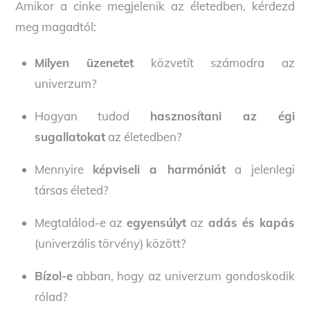
Amikor a cinke megjelenik az életedben, kérdezd
meg magadtól:
Milyen üzenetet
közvetít számodra az
univerzum?
Hogyan tudod
hasznosítani az égi
sugallatokat
az életedben?
Mennyire
képviseli a harmóniát
a jelenlegi
társas életed?
Megtalálod-e az
egyensúlyt
az
adás és kapás
(univerzális törvény) között?
Bízol-e
abban, hogy az univerzum gondoskodik
rólad?