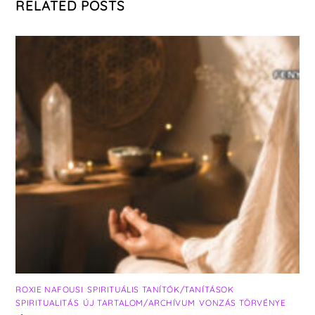
RELATED POSTS
ROXIE NAFOUSI
,
SPIRITUÁLIS TANÍTÓK/TANÍTÁSOK
,
SPIRITUALITÁS
,
ÚJ TARTALOM/ARCHÍVUM
,
VONZÁS TÖRVÉNYE