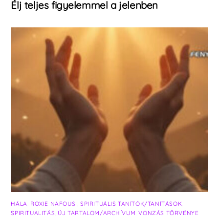
Élj teljes figyelemmel a jelenben
HÁLA
,
ROXIE NAFOUSI
,
SPIRITUÁLIS TANÍTÓK/TANÍTÁSOK
,
SPIRITUALITÁS
,
ÚJ TARTALOM/ARCHÍVUM
,
VONZÁS TÖRVÉNYE