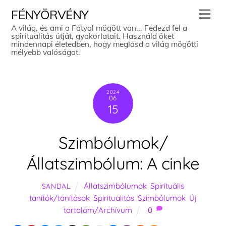
Skip
Men
FÉNYÖRVÉNY
to
A világ, és ami a Fátyol mögött van... Fedezd fel a
spiritualitás útját, gyakorlatait. Használd őket
content
mindennapi életedben, hogy meglásd a világ mögötti
mélyebb valóságot.
2024
06
15
Szimbólumok/
Állatszimbólum: A cinke
Állatszimbólumok
,
Spirituális
SANDAL
tanítók/tanítások
,
Spiritualitás
,
Szimbólumok
,
Új
tartalom/Archívum
0