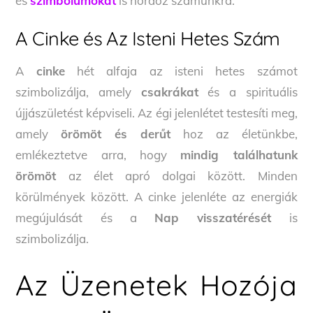
és
szimbólumokat
is hordoz számunkra.
A Cinke és Az Isteni Hetes Szám
A
cinke
hét alfaja az isteni hetes számot
szimbolizálja, amely
csakrákat
és a spirituális
újjászületést képviseli. Az égi jelenlétet testesíti meg,
amely
örömöt és derűt
hoz az életünkbe,
emlékeztetve arra, hogy
mindig találhatunk
örömöt
az élet apró dolgai között. Minden
körülmények között. A cinke jelenléte az energiák
megújulását és a
Nap visszatérését
is
szimbolizálja.
Az Üzenetek Hozója