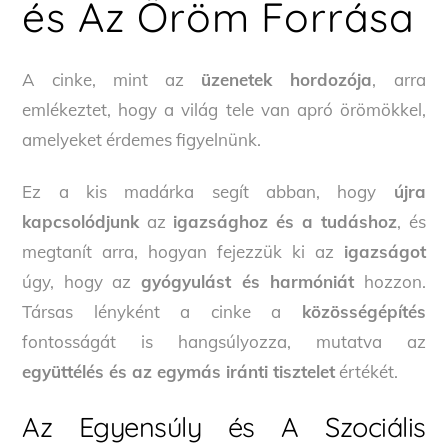
és Az Öröm Forrása
A cinke, mint az
üzenetek hordozója
, arra
emlékeztet, hogy a világ tele van apró örömökkel,
amelyeket érdemes figyelnünk.
Ez a kis madárka segít abban, hogy
újra
kapcsolódjunk
az
igazsághoz és a tudáshoz
, és
megtanít arra, hogyan fejezzük ki az
igazságot
úgy, hogy az
gyógyulást és harmóniát
hozzon.
Társas lényként a cinke a
közösségépítés
fontosságát is hangsúlyozza, mutatva az
együttélés és az egymás iránti tisztelet
értékét.
Az Egyensúly és A Szociális