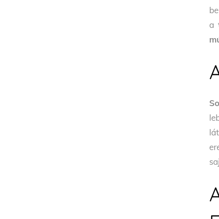
be
a
t
mú
A
So
le
lá
er
sa