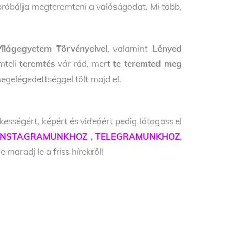
próbálja megteremteni a valóságodat. Mi több,
Világegyetem Törvényeivel
, valamint
Lényed
ömteli
teremtés
vár rád, mert
te teremted meg
megelégedettséggel tölt majd el.
kességért, képért és videóért pedig látogass el
INSTAGRAMUNKHOZ
,
TELEGRAMUNKHOZ
,
 maradj le a friss hírekről!