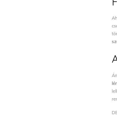
Ah
cs
tö
sz
Ám
lé
l
re
D