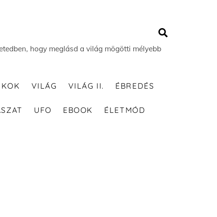
Search
 életedben, hogy meglásd a világ mögötti mélyebb
TKOK
VILÁG
VILÁG II.
ÉBREDÉS
ÁSZAT
UFO
EBOOK
ÉLETMÓD