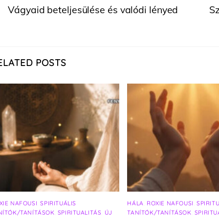
Vágyaid beteljesülése és valódi lényed
Sz
ELATED POSTS
XIE NAFOUSI
,
SPIRITUÁLIS
HÁLA
,
ROXIE NAFOUSI
,
SPIRIT
NÍTÓK/TANÍTÁSOK
,
SPIRITUALITÁS
,
ÚJ
TANÍTÓK/TANÍTÁSOK
,
SPIRITU