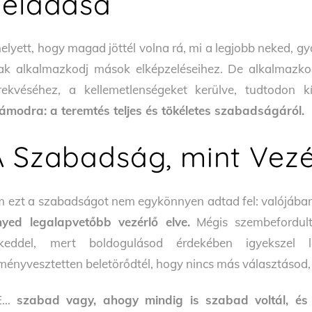
Feladása
elyett, hogy magad jöttél volna rá, mi a legjobb neked, 
ak alkalmazkodj mások elképzeléseihez. De alkalmaz
rekvéséhez, a kellemetlenségeket kerülve, tudtodon 
ámodra: a teremtés teljes és tökéletes szabadságáról.
A Szabadság, mint Vezé
 ezt a szabadságot nem egykönnyen adtad fel: valójában 
nyed legalapvetőbb vezérlő elve.
Mégis szembefordultá
elkeddel, mert boldogulásod érdekében igyeksze
ményvesztetten beletörődtél, hogy nincs más választásod, 
E…
szabad vagy, ahogy mindig is szabad voltál, és 