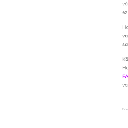
vá
ez
Ha
va
sa
Kö
Ha
FA
v
Esher