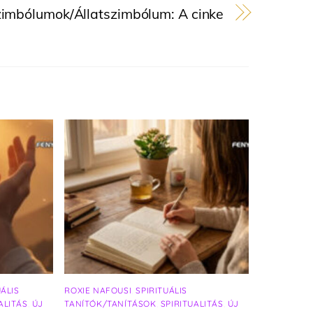
imbólumok/Állatszimbólum: A cinke
UÁLIS
ROXIE NAFOUSI
,
SPIRITUÁLIS
ALITÁS
,
ÚJ
TANÍTÓK/TANÍTÁSOK
,
SPIRITUALITÁS
,
ÚJ