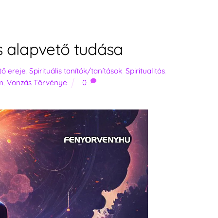
 alapvető tudása
ő ereje
,
Spirituális tanítók/tanítások
,
Spiritualitás
,
m
,
Vonzás Törvénye
0