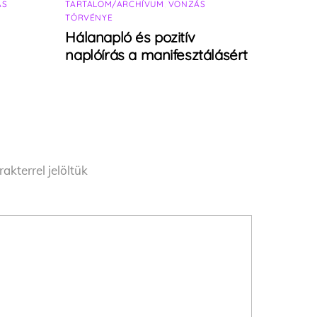
ÁS
TARTALOM/ARCHÍVUM
,
VONZÁS
TÖRVÉNYE
Hálanapló és pozitív
naplóírás a manifesztálásért
akterrel jelöltük