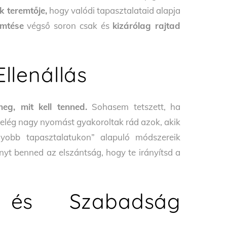
k teremtője,
hogy valódi tapasztalataid alapja
emtése
végső soron csak és
kizárólag rajtad
Ellenállás
, mit kell tenned.
Sohasem tetszett, ha
án elég nagy nyomást gyakoroltak rád azok, akik
yobb tapasztalatukon” alapuló módszereik
nyt benned az elszántság, hogy te irányítsd a
 és Szabadság