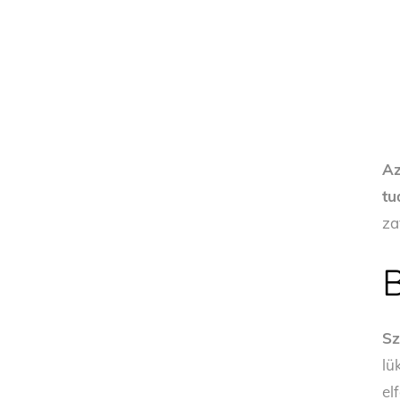
Az
tu
za
Sz
lü
el