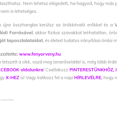
laszthatsz. Nem lehetsz elégedett, ha hagyod, hogy más 
 nem is lehetséges.
 újra összhangba kerülsz az örökkévaló erőkkel és a
lódi Forrásával
, akkor fizikai szavakkal leírhatatlan, ör
ját tapasztalataidat
, és életed tudatos irányítása óriási 
zzétette:
www.fenyorveny.hu
 tetszett a cikk, oszd meg ismerőseiddel is, még több érde
CEBOOK oldalunkra
! Csatlakozz
PINTERESTÜNKHÖZ,
agy
X-HEZ
is! Vagy iratkozz fel a napi
HÍRLEVÉLRE
,
hogy ne
 és Jerry Hicks