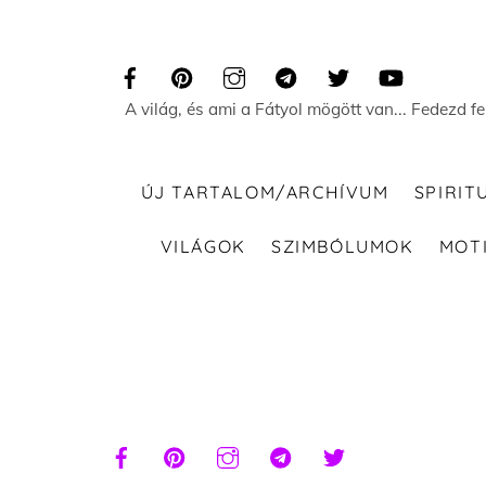
Skip
to
content
A világ, és ami a Fátyol mögött van... Fedezd f
ÚJ TARTALOM/ARCHÍVUM
SPIRIT
VILÁGOK
SZIMBÓLUMOK
MOT