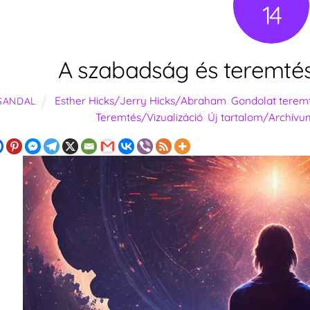
14
A szabadság és teremtés
Esther Hicks/Jerry Hicks/Abraham
,
Gondolat teremt
SANDAL
Teremtés/Vizualizáció
,
Új tartalom/Archívu