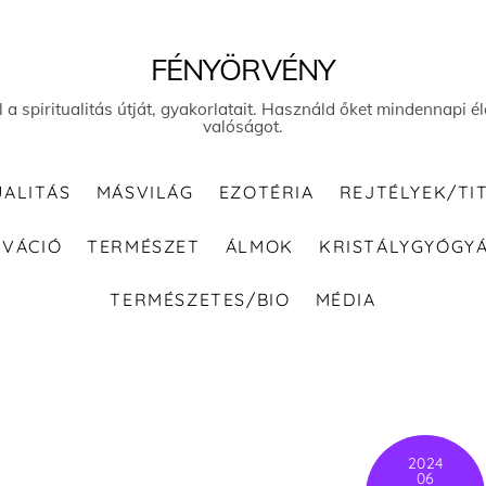
FÉNYÖRVÉNY
el a spiritualitás útját, gyakorlatait. Használd őket mindennapi
valóságot.
UALITÁS
MÁSVILÁG
EZOTÉRIA
REJTÉLYEK/TI
IVÁCIÓ
TERMÉSZET
ÁLMOK
KRISTÁLYGYÓGY
TERMÉSZETES/BIO
MÉDIA
2024
06