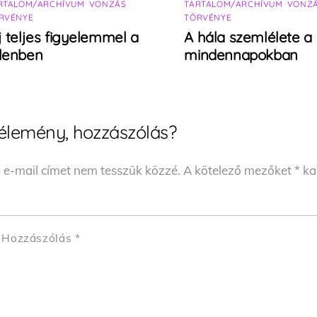
RTALOM/ARCHÍVUM
,
VONZÁS
TARTALOM/ARCHÍVUM
,
VONZ
RVÉNYE
TÖRVÉNYE
j teljes figyelemmel a
A hála szemlélete a
elenben
mindennapokban
élemény, hozzászólás?
 e-mail címet nem tesszük közzé.
A kötelező mezőket
*
kar
Hozzászólás
*