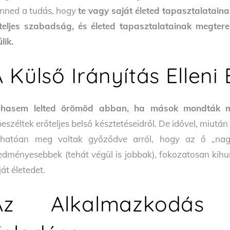
nned a tudás, hogy
te vagy saját életed tapasztalataina
eljes szabadság, és életed tapasztalatainak megter
lik.
 Külső Irányítás Elleni 
hasem lelted örömöd abban, ha mások mondták meg
beszéltek erőteljes belső késztetéseidről. De idővel, miut
thatóan meg voltak győződve arról, hogy az ő „nag
edményesebbek (tehát végül is jobbak), fokozatosan kihu
ját életedet.
Az Alkalmazkodás