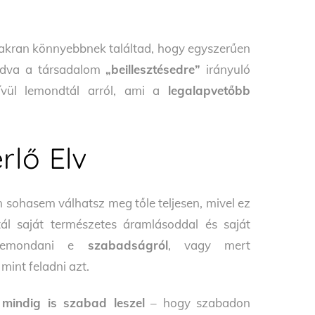
gyakran könnyebbnek találtad, hogy egyszerűen
kodva a társadalom
„beillesztésedre”
irányuló
kívül lemondtál arról, ami a
legalapvetőbb
rlő Elv
sohasem válhatsz meg tőle teljesen, mivel ez
l saját természetes áramlásoddal és saját
l lemondani e
szabadságról
, vagy mert
mint feladni azt.
mindig is szabad leszel
– hogy szabadon