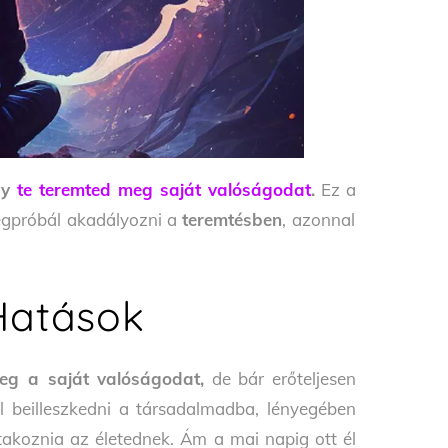
ogy
te teremted meg saját valóságodat
.
Ez a
egpróbál akadályozni a
teremtésben
, azonnal
 Hatások
eg a saját valóságodat,
de bár erőteljesen
él beilleszkedni a társadalmadba, lényegében
ntakoznia az életednek. Ám a mai napig ott él