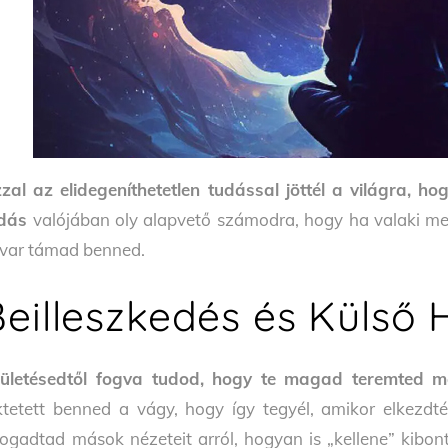
zal az elidegeníthetetlen tudással jöttél a világra, h
dás
valójában oly alapvető számodra, hogy ha valaki m
var támad benned.
Beilleszkedés és Külső
ületésedtől fogva tudod, hogy te magad teremted m
ktetett benned a vágy, hogy így tegyél, amikor elkezdt
fogadtad mások nézeteit arról, hogyan is „kellene” kibo