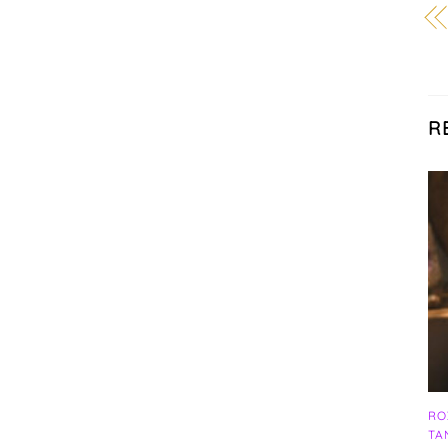
R
RO
TA