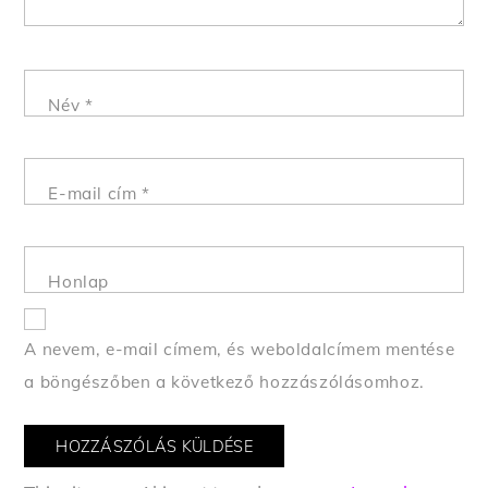
Név
*
E-mail cím
*
Honlap
A nevem, e-mail címem, és weboldalcímem mentése
a böngészőben a következő hozzászólásomhoz.