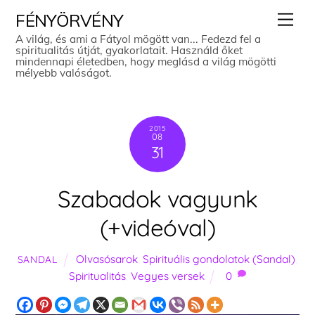
Skip
Men
FÉNYÖRVÉNY
to
A világ, és ami a Fátyol mögött van... Fedezd fel a
spiritualitás útját, gyakorlatait. Használd őket
content
mindennapi életedben, hogy meglásd a világ mögötti
mélyebb valóságot.
2015
08
31
Szabadok vagyunk
(+videóval)
Olvasósarok
,
Spirituális gondolatok (Sandal)
,
SANDAL
Spiritualitás
,
Vegyes versek
0