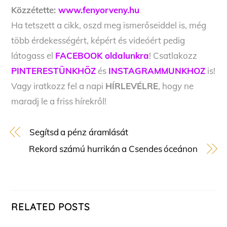
Közzétette:
www.fenyorveny.hu
Ha tetszett a cikk, oszd meg ismerőseiddel is, még
több érdekességért, képért és videóért pedig
látogass el
FACEBOOK oldalunkra
! Csatlakozz
PINTERESTÜNKHÖZ
és
INSTAGRAMMUNKHOZ
is!
Vagy iratkozz fel a napi
HÍRLEVÉLRE
, hogy ne
maradj le a friss hírekről!
Segítsd a pénz áramlását
Rekord számú hurrikán a Csendes óceánon
RELATED POSTS