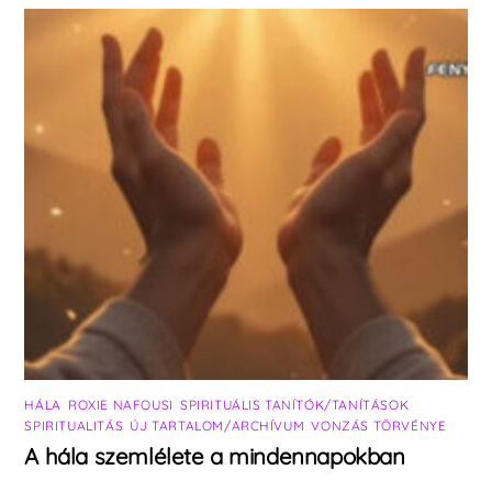
HÁLA
,
ROXIE NAFOUSI
,
SPIRITUÁLIS TANÍTÓK/TANÍTÁSOK
,
SPIRITUALITÁS
,
ÚJ TARTALOM/ARCHÍVUM
,
VONZÁS TÖRVÉNYE
A hála szemlélete a mindennapokban