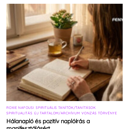
ROXIE NAFOUSI
,
SPIRITUÁLIS TANÍTÓK/TANÍTÁSOK
,
SPIRITUALITÁS
,
ÚJ TARTALOM/ARCHÍVUM
,
VONZÁS TÖRVÉNYE
Hálanapló és pozitív naplóírás a
manifesztálásért