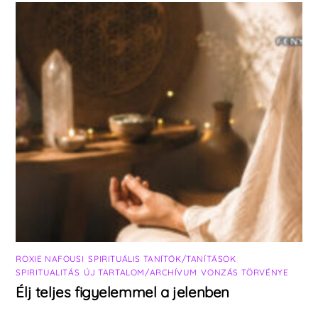
ROXIE NAFOUSI
,
SPIRITUÁLIS TANÍTÓK/TANÍTÁSOK
,
SPIRITUALITÁS
,
ÚJ TARTALOM/ARCHÍVUM
,
VONZÁS TÖRVÉNYE
Élj teljes figyelemmel a jelenben