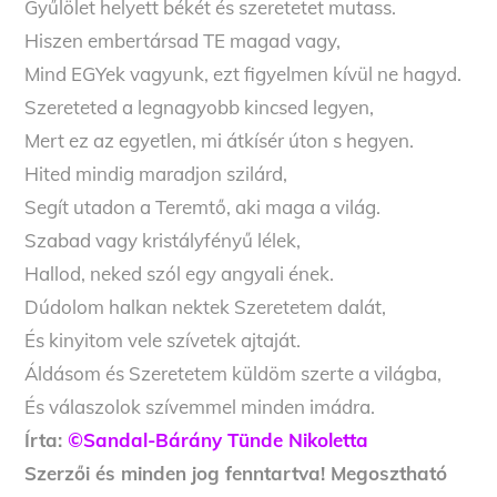
Gyűlölet helyett békét és szeretetet mutass.
Hiszen embertársad TE magad vagy,
Mind EGYek vagyunk, ezt figyelmen kívül ne hagyd.
Szereteted a legnagyobb kincsed legyen,
Mert ez az egyetlen, mi átkísér úton s hegyen.
Hited mindig maradjon szilárd,
Segít utadon a Teremtő, aki maga a világ.
Szabad vagy kristályfényű lélek,
Hallod, neked szól egy angyali ének.
Dúdolom halkan nektek Szeretetem dalát,
És kinyitom vele szívetek ajtaját.
Áldásom és Szeretetem küldöm szerte a világba,
És válaszolok szívemmel minden imádra.
Írta:
©Sandal-Bárány Tünde Nikoletta
Szerzői és minden jog fenntartva! Megosztható