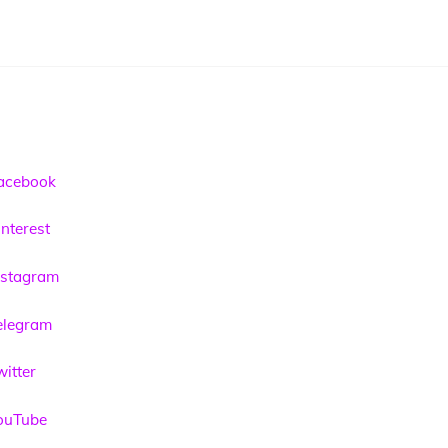
acebook
nterest
nstagram
elegram
itter
ouTube