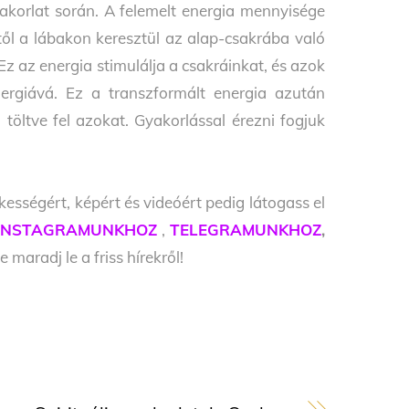
korlat során. A felemelt energia mennyisége
től a lábakon keresztül az alap-csakrába való
z az energia stimulálja a csakráinkat, és azok
nergiává. Ez a transzformált energia azután
 töltve fel azokat. Gyakorlással érezni fogjuk
kességért, képért és videóért pedig látogass el
INSTAGRAMUNKHOZ
,
TELEGRAMUNKHOZ
,
e maradj le a friss hírekről!