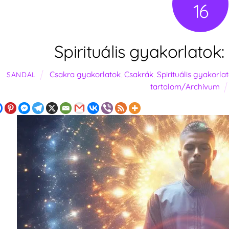
16
Spirituális gyakorlatok
Csakra gyakorlatok
,
Csakrák
,
Spirituális gyakorla
SANDAL
tartalom/Archívum