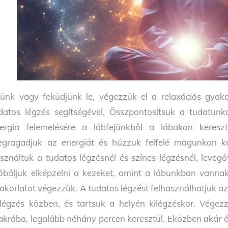
jünk vagy feküdjünk le, végezzük el a relaxációs gyako
datos légzés segítségével. Összpontosítsuk a tudatunk
ergia felemelésére a lábfejünkből a lábakon keresz
gragadjuk az energiát és húzzuk felfelé magunkon ke
sználtuk a tudatos légzésnél és színes légzésnél, leveg
óbáljuk elképzelni a kezeket, amint a lábunkban vannak
akorlatot végezzük. A tudatos légzést felhasználhatjuk az
légzés közben, és tartsuk a helyén kilégzéskor. Végezz
akrába, legalább néhány percen keresztül. Eközben akár ér