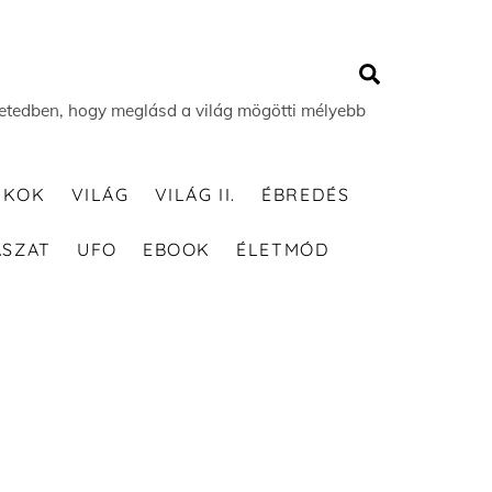
Search
 életedben, hogy meglásd a világ mögötti mélyebb
TKOK
VILÁG
VILÁG II.
ÉBREDÉS
ÁSZAT
UFO
EBOOK
ÉLETMÓD