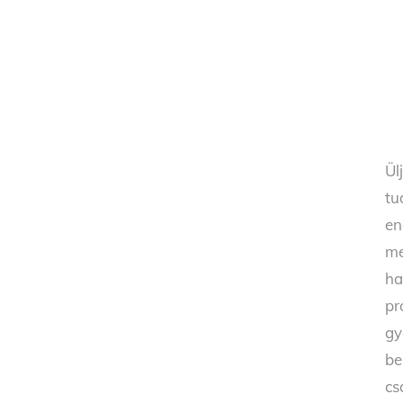
Ül
tu
en
me
ha
pr
gy
be
cs