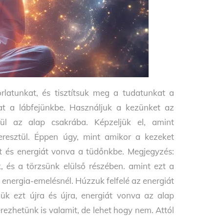
rlatunkat, és tisztítsuk meg a tudatunkat a
at a lábfejünkbe. Használjuk a kezünket az
tül az alap csakrába. Képzeljük el, amint
resztül. Éppen úgy, mint amikor a kezeket
őt és energiát vonva a tüdőnkbe. Megjegyzés:
, és a törzsünk elülső részében. amint ezt a
 energia-emelésnél. Húzzuk felfelé az energiát
ük ezt újra és újra, energiát vonva az alap
ezhetünk is valamit, de lehet hogy nem. Attól