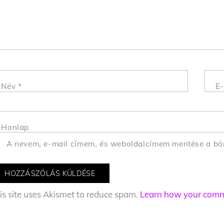
Név
*
E-
Honlap
A nevem, e-mail címem, és weboldalcímem mentése a b
is site uses Akismet to reduce spam.
Learn how your comme