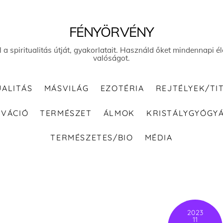
FÉNYÖRVÉNY
el a spiritualitás útját, gyakorlatait. Használd őket mindennapi
valóságot.
UALITÁS
MÁSVILÁG
EZOTÉRIA
REJTÉLYEK/TI
IVÁCIÓ
TERMÉSZET
ÁLMOK
KRISTÁLYGYÓGY
TERMÉSZETES/BIO
MÉDIA
2023
11