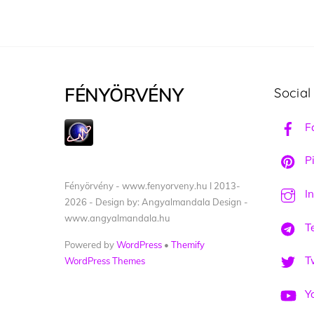
FÉNYÖRVÉNY
Social
F
Pi
Fényörvény - www.fenyorveny.hu I 2013-
I
2026 - Design by: Angyalmandala Design -
www.angyalmandala.hu
T
Powered by
WordPress
•
Themify
Tw
WordPress Themes
Y