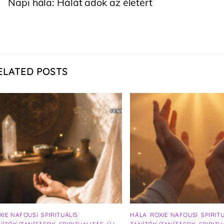
Napi hála: Hálát adok az életért
ELATED POSTS
XIE NAFOUSI
,
SPIRITUÁLIS
HÁLA
,
ROXIE NAFOUSI
,
SPIRIT