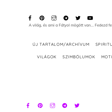
Skip
to
content
A világ, és ami a Fátyol mögött van... Fedezd f
ÚJ TARTALOM/ARCHÍVUM
SPIRIT
VILÁGOK
SZIMBÓLUMOK
MOT