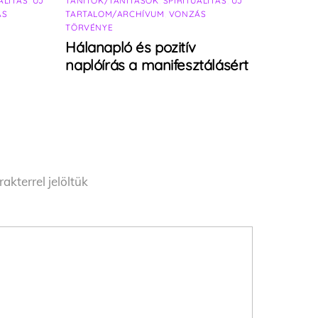
ALITÁS
,
ÚJ
TANÍTÓK/TANÍTÁSOK
,
SPIRITUALITÁS
,
ÚJ
ÁS
TARTALOM/ARCHÍVUM
,
VONZÁS
TÖRVÉNYE
Hálanapló és pozitív
naplóírás a manifesztálásért
akterrel jelöltük