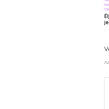
TA
TA
TÖ
Él
j
V
Az