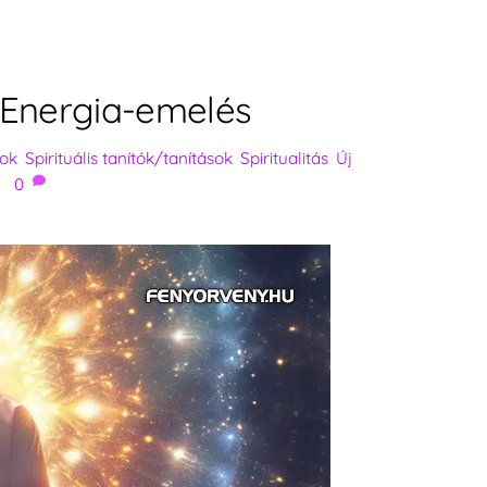
: Energia-emelés
tok
,
Spirituális tanítók/tanítások
,
Spiritualitás
,
Új
0