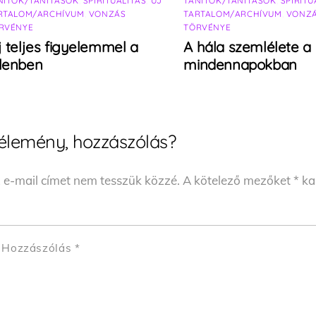
NÍTÓK/TANÍTÁSOK
,
SPIRITUALITÁS
,
ÚJ
TANÍTÓK/TANÍTÁSOK
,
SPIRITU
RTALOM/ARCHÍVUM
,
VONZÁS
TARTALOM/ARCHÍVUM
,
VONZ
RVÉNYE
TÖRVÉNYE
j teljes figyelemmel a
A hála szemlélete a
elenben
mindennapokban
élemény, hozzászólás?
 e-mail címet nem tesszük közzé.
A kötelező mezőket
*
kar
Hozzászólás
*