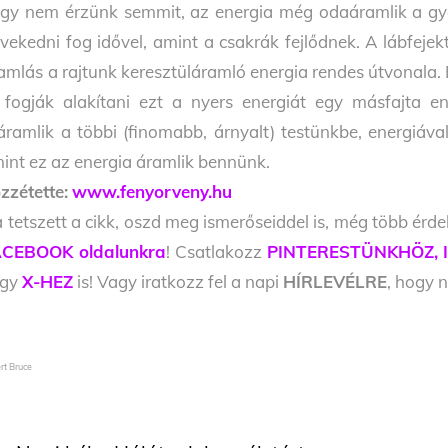
gy nem érzünk semmit, az energia még odaáramlik a gya
vekedni fog idővel, amint a csakrák fejlődnek. A lábfejek
amlás a rajtunk keresztüláramló energia rendes útvonala. E
 fogják alakítani ezt a nyers energiát egy másfajta e
áramlik a többi (finomabb, árnyalt) testünkbe, energiával
int ez az energia áramlik bennünk.
zzétette:
www.fenyorveny.hu
 tetszett a cikk, oszd meg ismerőseiddel is, még több érde
CEBOOK oldalunkra
! Csatlakozz
PINTERESTÜNKHÖZ,
agy
X-HEZ
is! Vagy iratkozz fel a napi
HÍRLEVÉLRE
, hogy n
rt Bruce