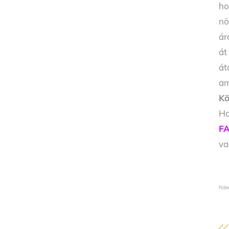
ho
nö
ár
át
át
am
Kö
Ha
FA
v
Robe