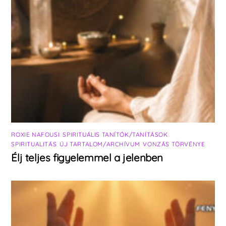
ROXIE NAFOUSI
,
SPIRITUÁLIS TANÍTÓK/TANÍTÁSOK
,
SPIRITUALITÁS
,
ÚJ TARTALOM/ARCHÍVUM
,
VONZÁS TÖRVÉNYE
Élj teljes figyelemmel a jelenben