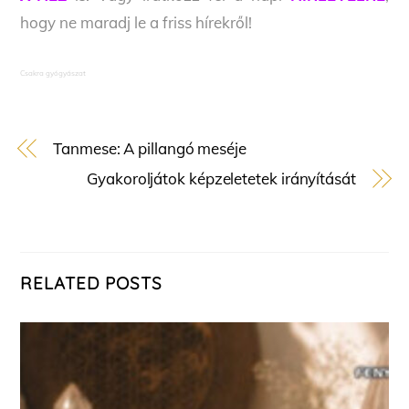
hogy ne maradj le a friss hírekről!
Csakra gyógyászat
Tanmese: A pillangó meséje
Gyakoroljátok képzeletetek irányítását
RELATED POSTS