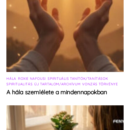
HÁLA
,
ROXIE NAFOUSI
,
SPIRITUÁLIS TANÍTÓK/TANÍTÁSOK
,
SPIRITUALITÁS
,
ÚJ TARTALOM/ARCHÍVUM
,
VONZÁS TÖRVÉNYE
A hála szemlélete a mindennapokban