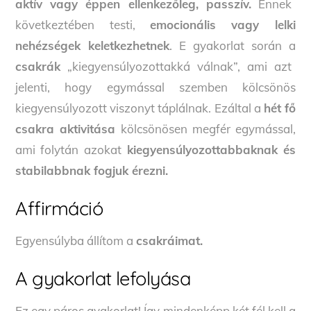
aktív vagy éppen ellenkezőleg, passzív.
Ennek
következtében testi,
emocionális vagy lelki
nehézségek keletkezhetnek
. E gyakorlat során a
csakrák
„kiegyensúlyozottakká válnak”, ami azt
jelenti, hogy egymással szemben kölcsönös
kiegyensúlyozott viszonyt táplálnak. Ezáltal a
hét fő
csakra aktivitása
kölcsönösen megfér egymással,
ami folytán azokat
kiegyensúlyozottabbaknak és
stabilabbnak fogjuk érezni.
Affirmáció
Egyensúlyba állítom a
csakráimat.
A gyakorlat lefolyása
Ez egy páros gyakorlat! Így mindenképp két fél kell a