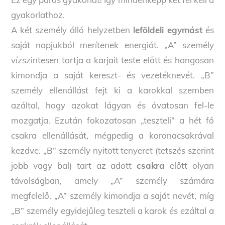
gyakorlathoz.
A két személy álló helyzetben
leföldeli egymást
és
saját napjukból merítenek energiát. „A” személy
vízszintesen tartja a karjait teste előtt és hangosan
kimondja a saját kereszt- és vezetéknevét. „B”
személy ellenállást fejt ki a karokkal szemben
azáltal, hogy azokat lágyan és óvatosan fel-le
mozgatja. Ezután fokozatosan „teszteli” a hét fő
csakra ellenállását, mégpedig a koronacsakrával
kezdve. „B” személy nyitott tenyeret (tetszés szerint
jobb vagy bal) tart az adott
csakra
előtt olyan
távolságban, amely „A” személy számára
megfelelő. „A” személy kimondja a saját nevét, míg
„B” személy egyidejűleg teszteli a karok és ezáltal a