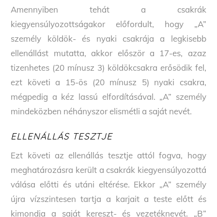
Amennyiben tehát a csakrák
kiegyensúlyozottságakor előfordult, hogy „A”
személy köldök- és nyaki csakrája a legkisebb
ellenállást mutatta, akkor először a 17-es, azaz
tizenhetes (20 mínusz 3) köldökcsakra erősödik fel,
ezt követi a 15-ös (20 mínusz 5) nyaki csakra,
mégpedig a kéz lassú elfordításával. „A” személy
mindeközben néhányszor elismétli a saját nevét.
ELLENÁLLÁS TESZTJE
Ezt követi az ellenállás tesztje attól fogva, hogy
meghatározásra került a csakrák kiegyensúlyozottá
válása előtti és utáni eltérése. Ekkor „A” személy
újra vízszintesen tartja a karjait a teste előtt és
kimondja a saját kereszt- és vezetéknevét. „B”