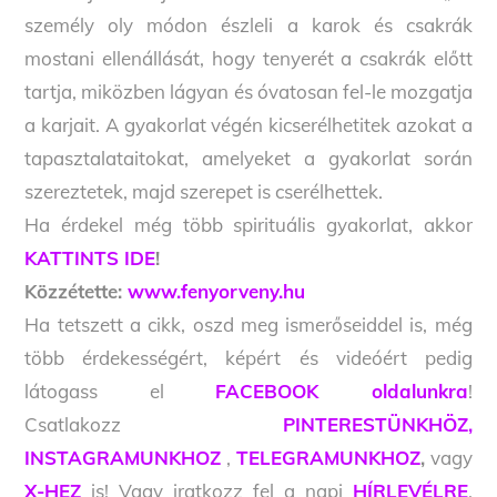
személy oly módon észleli a karok és csakrák
mostani ellenállását, hogy tenyerét a csakrák előtt
tartja, miközben lágyan és óvatosan fel-le mozgatja
a karjait. A gyakorlat végén kicserélhetitek azokat a
tapasztalataitokat, amelyeket a gyakorlat során
szereztetek, majd szerepet is cserélhettek.
Ha érdekel még több spirituális gyakorlat, akkor
KATTINTS IDE
!
Közzétette:
www.fenyorveny.hu
Ha tetszett a cikk, oszd meg ismerőseiddel is, még
több érdekességért, képért és videóért pedig
látogass el
FACEBOOK oldalunkra
!
Csatlakozz
PINTERESTÜNKHÖZ,
INSTAGRAMUNKHOZ
,
TELEGRAMUNKHOZ
,
vagy
X-HEZ
is! Vagy iratkozz fel a napi
HÍRLEVÉLRE
,