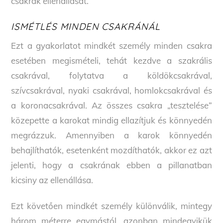
csakrák ellenállását.
ISMÉTLÉS MINDEN CSAKRÁNÁL
Ezt a gyakorlatot mindkét személy minden csakra
esetében megismételi, tehát kezdve a szakrális
csakrával, folytatva a köldökcsakrával,
szívcsakrával, nyaki csakrával, homlokcsakrával és
a koronacsakrával. Az összes csakra „tesztelése”
közepette a karokat mindig ellazítjuk és könnyedén
megrázzuk. Amennyiben a karok könnyedén
behajlíthatók, esetenként mozdíthatók, akkor ez azt
jelenti, hogy a csakrának ebben a pillanatban
kicsiny az ellenállása.
Ezt követően mindkét személy különválik, mintegy
három méterre egymástól, azonban mindegyikük