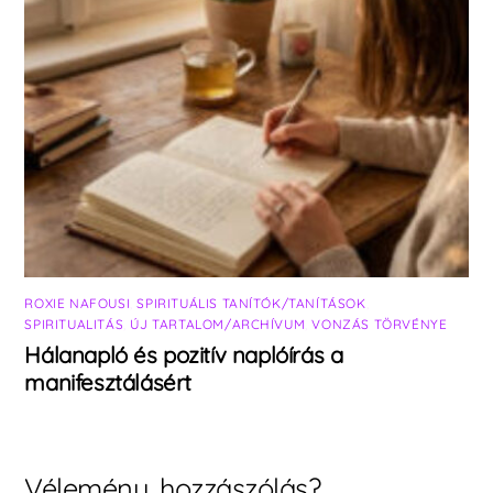
ROXIE NAFOUSI
,
SPIRITUÁLIS TANÍTÓK/TANÍTÁSOK
,
SPIRITUALITÁS
,
ÚJ TARTALOM/ARCHÍVUM
,
VONZÁS TÖRVÉNYE
Hálanapló és pozitív naplóírás a
manifesztálásért
Vélemény, hozzászólás?