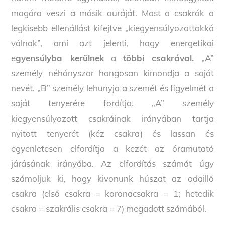
magára veszi a másik auráját. Most a csakrák a
legkisebb ellenállást kifejtve „kiegyensúlyozottakká
válnak”, ami azt jelenti, hogy energetikai
e
gyensúlyba kerülnek
a
többi csakrával.
„A”
személy néhányszor hangosan kimondja a saját
nevét. „B” személy lehunyja a szemét és figyelmét a
saját tenyerére fordítja. „A” személy
kiegyensúlyozott csakráinak irányában tartja
nyitott tenyerét (kéz csakra) és lassan és
egyenletesen elfordítja a kezét az óramutató
járásának irányába. Az elfordítás számát úgy
számoljuk ki, hogy kivonunk húszat az odaillő
csakra (első csakra = koronacsakra = 1; hetedik
csakra = szakrális csakra = 7) megadott számából.