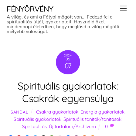
Skip
Men
FÉNYÖRVÉNY
to
A világ, és ami a Fátyol mögött van... Fedezd fel a
spiritualitás útját, gyakorlatait. Használd őket
content
mindennapi életedben, hogy meglásd a világ mögötti
mélyebb valóságot.
2024
05
07
Spirituális gyakorlatok:
Csakrák egyensúlya
Csakra gyakorlatok
,
Energia gyakorlatok
,
SANDAL
Spirituális gyakorlatok
,
Spirituális tanítók/tanítások
,
Spiritualitás
,
Új tartalom/Archívum
0