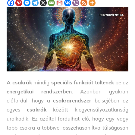
A csakrák
mindig
speciális funkciót töltenek
be az
energetikai rendszerben
. Azonban gyakran
előfordul, hogy a
csakrarendszer
belsejében az
egyes
csakrák
között kiegyensúlyozatlanság
uralkodik. Ez azáltal fordulhat elő, hogy egy vagy
több csakra a többivel összehasonlítva túlságosan