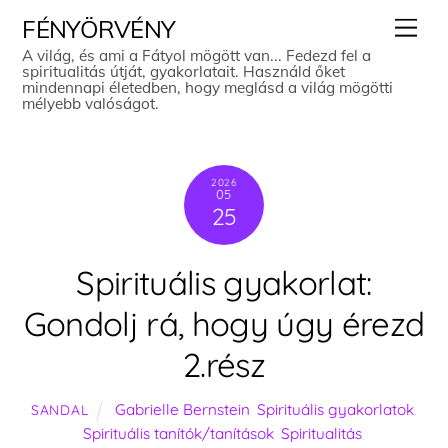
Skip
Men
FÉNYÖRVÉNY
to
A világ, és ami a Fátyol mögött van... Fedezd fel a
spiritualitás útját, gyakorlatait. Használd őket
content
mindennapi életedben, hogy meglásd a világ mögötti
mélyebb valóságot.
2026
05
25
Spirituális gyakorlat:
Gondolj rá, hogy úgy érezd
2.rész
Gabrielle Bernstein
,
Spirituális gyakorlatok
,
SANDAL
Spirituális tanítók/tanítások
,
Spiritualitás
,