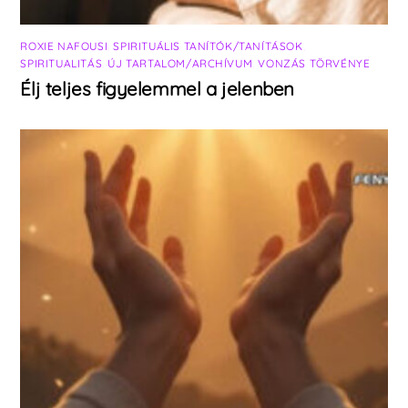
ROXIE NAFOUSI
,
SPIRITUÁLIS TANÍTÓK/TANÍTÁSOK
,
SPIRITUALITÁS
,
ÚJ TARTALOM/ARCHÍVUM
,
VONZÁS TÖRVÉNYE
Élj teljes figyelemmel a jelenben