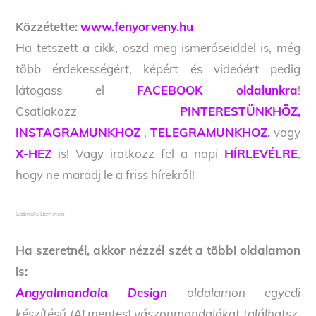
Közzétette:
www.fenyorveny.hu
Ha tetszett a cikk, oszd meg ismerőseiddel is, még
több érdekességért, képért és videóért pedig
látogass el
FACEBOOK oldalunkra
!
Csatlakozz
PINTERESTÜNKHÖZ,
INSTAGRAMUNKHOZ
,
TELEGRAMUNKHOZ
,
vagy
X-HEZ
is! Vagy iratkozz fel a napi
HÍRLEVÉLRE
,
hogy ne maradj le a friss hírekről!
Gabrielle Bernstein
Ha szeretnél, akkor nézzél szét a többi oldalamon
is:
Angyalmandala Design
oldalamon egyedi
készítésű (AI mentes) vászonmandalákat találhatsz,