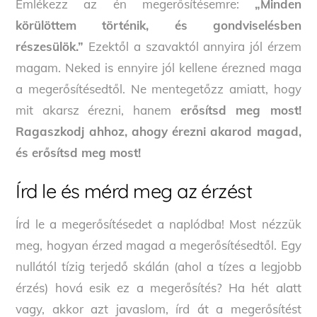
Emlékezz az én megerősítésemre:
„Minden
körülöttem történik, és gondviselésben
részesülök.”
Ezektől a szavaktól annyira jól érzem
magam. Neked is ennyire jól kellene érezned maga
a megerősítésedtől. Ne mentegetőzz amiatt, hogy
mit akarsz érezni, hanem
erősítsd meg most!
Ragaszkodj ahhoz, ahogy érezni akarod magad,
és erősítsd meg most!
Írd le és mérd meg az érzést
Írd le a megerősítésedet a naplódba! Most nézzük
meg, hogyan érzed magad a megerősítésedtől. Egy
nullától tízig terjedő skálán (ahol a tízes a legjobb
érzés) hová esik ez a megerősítés? Ha hét alatt
vagy, akkor azt javaslom, írd át a megerősítést