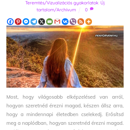
Teremtés/Vizualizációs gyakorlatok
,
Új
tartalom/Archívum
0
Most, hogy világosabb elképzelésed van arról,
hogyan szeretnéd érezni magad, készen állsz arra,
hogy a mindennapi életedben cselekedj. Erősítsd
meg a naplódban, hogyan szeretnéd érezni magad.