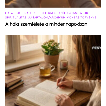
HÁLA
,
ROXIE NAFOUSI
,
SPIRITUÁLIS TANÍTÓK/TANÍTÁSOK
,
SPIRITUALITÁS
,
ÚJ TARTALOM/ARCHÍVUM
,
VONZÁS TÖRVÉNYE
A hála szemlélete a mindennapokban