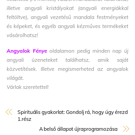
illetve angyali kristályokat (angyali energiákkal
feltöltve), angyali vezetésű mandala festményeket
és képeket, és egyéb angyali kézműves termékeket
vásárolhatsz!
Angyalok Fénye
oldalamon pedig minden nap új
angyali üzeneteket találhatsz, amik saját
közvetítések. Illetve megismerheted az angyalok
világát.
Várlak szeretettel!
Spirituális gyakorlat: Gondolj rá, hogy úgy érezd
1.rész
A belső állapot újraprogramozása