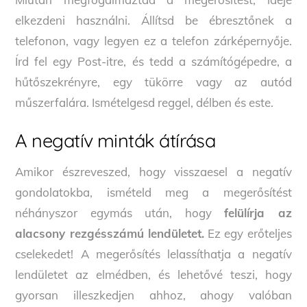
elkezdeni használni. Állítsd be ébresztőnek a
telefonon, vagy legyen ez a telefon zárképernyője.
Írd fel egy Post-itre, és tedd a számítógépedre, a
hűtőszekrényre, egy tükörre vagy az autód
műszerfalára. Ismételgesd reggel, délben és este.
A negatív minták átírása
Amikor észreveszed, hogy visszaesel a negatív
gondolatokba, ismételd meg a megerősítést
néhányszor egymás után, hogy
felülírja az
alacsony rezgésszámú lendületet.
Ez egy erőteljes
cselekedet! A megerősítés lelassíthatja a negatív
lendületet az elmédben, és lehetővé teszi, hogy
gyorsan illeszkedjen ahhoz, ahogy valóban