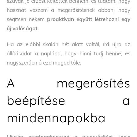
szavak jó érzést keltettek bennem, és tudtam, hogy
hasznát veszem a megerősítésnek abban, hogy
segítsen nekem
proaktívan együtt létrehozni egy
új valóságot.
Ha az előbbi skálán hét alatt voltál, írd újra az
állításodat a naplóba, hogy hinni tudj benne, és
nagyszerűen érezd magad tőle.
A megerősítés
beépítése a
mindennapokba
Miután megfogalmaztad a megerősítést, ideje