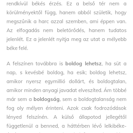
rendkívül békés érzés. Ez a belső tér nem a
körülményektől függ, hanem abból születik, hogy
megszűnik a harc azzal szemben, ami éppen van.
Az elfogadás nem beletörődés, hanem tudatos
jelenlét. Ez a jelenlét nyitja meg az utat a mélyebb
béke felé.
A felszínen továbbra is
boldog lehetsz
, ha süt a
nap, s kevésbé boldog, ha esik; boldog lehetsz,
amikor nyersz egymillió dollárt, és boldogtalan,
amikor minden anyagi javadat elveszíted. Ám többé
már sem a
boldogság
, sem a boldogtalanság nem
fog oly mélyen érinteni. Azok csak fodrozódások
lényed felszínén. A külső állapotod jellegétől
függetlenül a benned, a háttérben lévő lelkibéke-