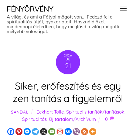
Skip
Men
FÉNYÖRVÉNY
to
A világ, és ami a Fátyol mögött van... Fedezd fel a
spiritualitás útját, gyakorlatait. Használd őket
content
mindennapi életedben, hogy meglásd a világ mögötti
mélyebb valóságot.
2026
06
21
Siker, erőfeszítés és egy
zen tanítás a figyelemről
Eckhart Tolle
,
Spirituális tanítók/tanítások
,
SANDAL
Spiritualitás
,
Új tartalom/Archívum
0