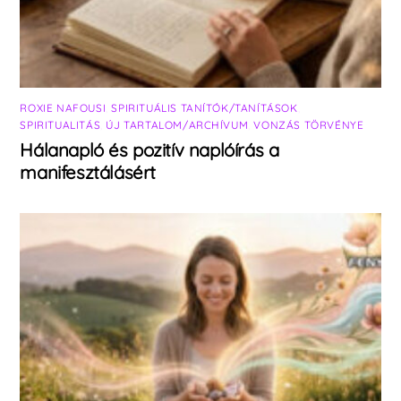
ROXIE NAFOUSI
,
SPIRITUÁLIS TANÍTÓK/TANÍTÁSOK
,
SPIRITUALITÁS
,
ÚJ TARTALOM/ARCHÍVUM
,
VONZÁS TÖRVÉNYE
Hálanapló és pozitív naplóírás a
manifesztálásért