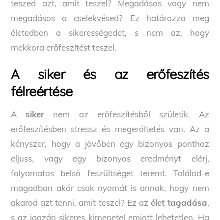
teszed azt, amit teszel? Megadásos vagy nem
megadásos a cselekvésed? Ez határozza meg
életedben a sikerességedet, s nem az, hogy
mekkora erőfeszítést teszel.
A siker és az erőfeszítés
félreértése
A
siker
nem az erőfeszítésből születik. Az
erőfeszítésben stressz és megerőltetés van. Az a
kényszer, hogy a jövőben egy bizonyos ponthoz
eljuss, vagy egy bizonyos eredményt elérj,
folyamatos belső feszültséget teremt. Találod-e
magadban akár csak nyomát is annak, hogy nem
akarod azt tenni, amit teszel? Ez az
élet tagadása
,
s az igazán sikeres kimenetel emiatt lehetetlen. Ha