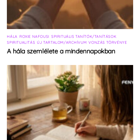
HÁLA
,
ROXIE NAFOUSI
,
SPIRITUÁLIS TANÍTÓK/TANÍTÁSOK
,
SPIRITUALITÁS
,
ÚJ TARTALOM/ARCHÍVUM
,
VONZÁS TÖRVÉNYE
A hála szemlélete a mindennapokban