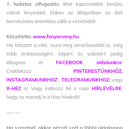
A
tudatos elfogadás
által kapcsolatba kerülsz
valódi lényeddel. Ebben az állapotban az élet
természetes áramlása válik a vezetőddé.
Közzétette:
www.fenyorveny.hu
Ha tetszett a cikk, oszd meg ismerőseiddel is, még
több érdekességért, képért és videóért pedig
látogass el
FACEBOOK oldalunkra
!
Csatlakozz
PINTERESTÜNKHÖZ,
INSTAGRAMUNKHOZ
,
TELEGRAMUNKHOZ
,
vagy
X-HEZ
is! Vagy iratkozz fel a napi
HÍRLEVÉLRE
,
hogy ne maradj le a friss hírekről!
Eckhart Tolle
Ha szeretnél, akkor nézzél szét a többi oldalamon