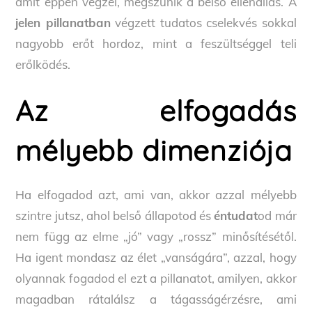
amit éppen végzel, megszűnik a belső ellenállás. A
jelen pillanatban
végzett tudatos cselekvés sokkal
nagyobb erőt hordoz, mint a feszültséggel teli
erőlködés.
Az elfogadás
mélyebb dimenziója
Ha elfogadod azt, ami van, akkor azzal mélyebb
szintre jutsz, ahol belső állapotod és
éntudat
od már
nem függ az elme „jó” vagy „rossz” minősítésétől.
Ha igent mondasz az élet „vanságára”, azzal, hogy
olyannak fogadod el ezt a pillanatot, amilyen, akkor
magadban rátalálsz a tágasságérzésre, ami