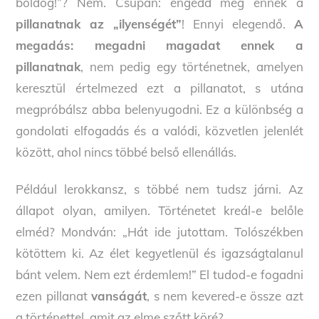
boldog!”? Nem. Csupán: engedd meg ennek a
pillanatnak az
„ilyenségét”
! Ennyi elegendő.
A
megadás: megadni magadat ennek a
pillanatnak
, nem pedig egy történetnek, amelyen
keresztül értelmezed ezt a pillanatot, s utána
megpróbálsz abba belenyugodni. Ez a különbség a
gondolati elfogadás és a valódi, közvetlen jelenlét
között, ahol nincs többé belső ellenállás.
Például lerokkansz, s többé nem tudsz járni. Az
állapot olyan, amilyen. Történetet kreál-e belőle
elméd? Mondván: „Hát ide jutottam. Tolószékben
kötöttem ki. Az élet kegyetlenül és igazságtalanul
bánt velem. Nem ezt érdemlem!” El tudod-e fogadni
ezen pillanat
vanságát
, s nem kevered-e össze azt
a történettel, amit az elme szőtt köré?