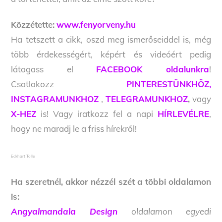
Közzétette:
www.fenyorveny.hu
Ha tetszett a cikk, oszd meg ismerőseiddel is, még
több érdekességért, képért és videóért pedig
látogass el
FACEBOOK oldalunkra
!
Csatlakozz
PINTERESTÜNKHÖZ,
INSTAGRAMUNKHOZ
,
TELEGRAMUNKHOZ
,
vagy
X-HEZ
is! Vagy iratkozz fel a napi
HÍRLEVÉLRE
,
hogy ne maradj le a friss hírekről!
Eckhart Tolle
Ha szeretnél, akkor nézzél szét a többi oldalamon
is:
Angyalmandala Design
oldalamon egyedi