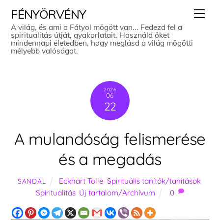
Skip
Men
FÉNYÖRVÉNY
to
A világ, és ami a Fátyol mögött van... Fedezd fel a
spiritualitás útját, gyakorlatait. Használd őket
content
mindennapi életedben, hogy meglásd a világ mögötti
mélyebb valóságot.
2026
06
22
A mulandóság felismerése
és a megadás
Eckhart Tolle
,
Spirituális tanítók/tanítások
,
SANDAL
Spiritualitás
,
Új tartalom/Archívum
0