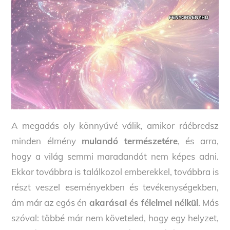
A megadás oly könnyűvé válik, amikor ráébredsz
minden élmény
mulandó természetére
, és arra,
hogy a világ semmi maradandót nem képes adni.
Ekkor továbbra is találkozol emberekkel, továbbra is
részt veszel eseményekben és tevékenységekben,
ám már az egós én
akarásai és félelmei nélkül
. Más
szóval: többé már nem követeled, hogy egy helyzet,