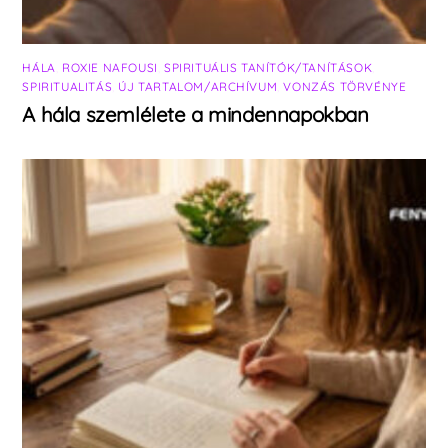
HÁLA
,
ROXIE NAFOUSI
,
SPIRITUÁLIS TANÍTÓK/TANÍTÁSOK
,
SPIRITUALITÁS
,
ÚJ TARTALOM/ARCHÍVUM
,
VONZÁS TÖRVÉNYE
A hála szemlélete a mindennapokban