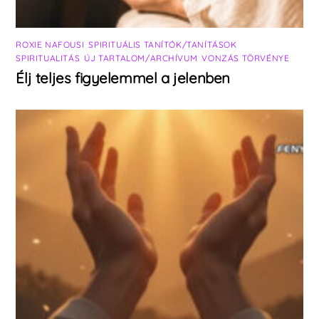
ROXIE NAFOUSI
,
SPIRITUÁLIS TANÍTÓK/TANÍTÁSOK
,
SPIRITUALITÁS
,
ÚJ TARTALOM/ARCHÍVUM
,
VONZÁS TÖRVÉNYE
Élj teljes figyelemmel a jelenben