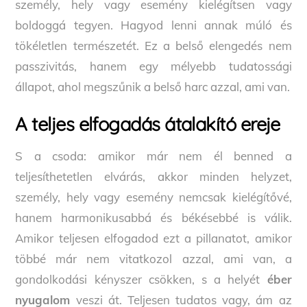
személy, hely vagy esemény kielégítsen vagy
boldoggá tegyen. Hagyod lenni annak múló és
tökéletlen természetét. Ez a belső elengedés nem
passzivitás, hanem egy mélyebb tudatossági
állapot, ahol megszűnik a belső harc azzal, ami van.
A teljes elfogadás átalakító ereje
S a csoda: amikor már nem él benned a
teljesíthetetlen elvárás, akkor minden helyzet,
személy, hely vagy esemény nemcsak kielégítővé,
hanem harmonikusabbá és békésebbé is válik.
Amikor teljesen elfogadod ezt a pillanatot, amikor
többé már nem vitatkozol azzal, ami van, a
gondolkodási kényszer csökken, s a helyét
éber
nyugalom
veszi át. Teljesen tudatos vagy, ám az