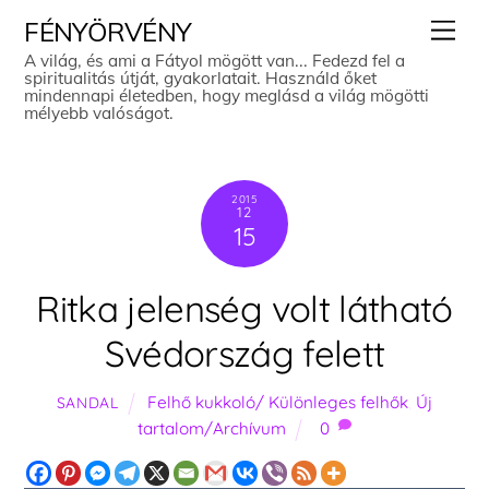
Skip
Men
FÉNYÖRVÉNY
to
A világ, és ami a Fátyol mögött van... Fedezd fel a
spiritualitás útját, gyakorlatait. Használd őket
content
mindennapi életedben, hogy meglásd a világ mögötti
mélyebb valóságot.
2015
12
15
Ritka jelenség volt látható
Svédország felett
Felhő kukkoló/ Különleges felhők
,
Új
SANDAL
tartalom/Archívum
0