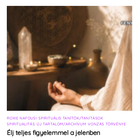
ROXIE NAFOUSI
,
SPIRITUÁLIS TANÍTÓK/TANÍTÁSOK
,
SPIRITUALITÁS
,
ÚJ TARTALOM/ARCHÍVUM
,
VONZÁS TÖRVÉNYE
Élj teljes figyelemmel a jelenben