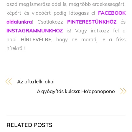
oszd meg ismerőseiddel is, még több érdekességért,
képért és videóért pedig látogass el
FACEBOOK
oldalunkra
! Csatlakozz
PINTERESTÜNKHÖZ
és
INSTAGRAMMUNKHOZ
is! Vagy iratkozz fel a
napi
HÍRLEVÉLRE
, hogy ne maradj le a friss
hírekről!
Az afta lelki okai
A gyógyítás kulcsa: Ho’oponopono
RELATED POSTS