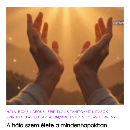
HÁLA
,
ROXIE NAFOUSI
,
SPIRITUÁLIS TANÍTÓK/TANÍTÁSOK
,
SPIRITUALITÁS
,
ÚJ TARTALOM/ARCHÍVUM
,
VONZÁS TÖRVÉNYE
A hála szemlélete a mindennapokban