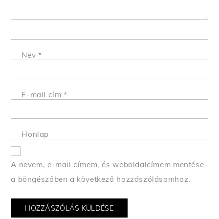
Név
*
E-mail cím
*
Honlap
A nevem, e-mail címem, és weboldalcímem mentése
a böngészőben a következő hozzászólásomhoz.