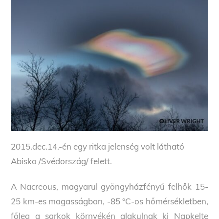
2015.dec.14.-én egy ritka jelenség volt látható
Abisko /Svédország/ felett.
A Nacreous, magyarul gyöngyházfényű felhők 15-
25 km-es magasságban, -85 °C-os hőmérsékletben,
főleg a sarkok környékén alakulnak ki Napkelte