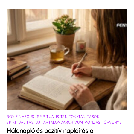
ROXIE NAFOUSI
,
SPIRITUÁLIS TANÍTÓK/TANÍTÁSOK
,
SPIRITUALITÁS
,
ÚJ TARTALOM/ARCHÍVUM
,
VONZÁS TÖRVÉNYE
Hálanapló és pozitív naplóírás a