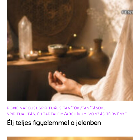
ROXIE NAFOUSI
,
SPIRITUÁLIS TANÍTÓK/TANÍTÁSOK
,
SPIRITUALITÁS
,
ÚJ TARTALOM/ARCHÍVUM
,
VONZÁS TÖRVÉNYE
Élj teljes figyelemmel a jelenben