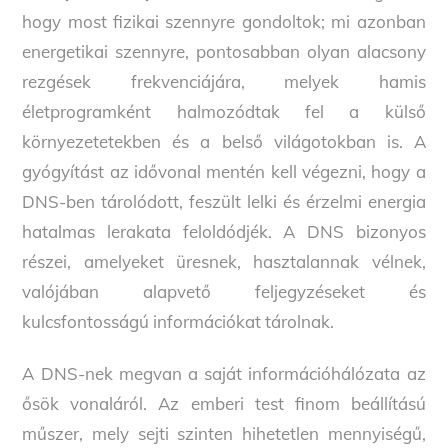
hogy most fizikai szennyre gondoltok; mi azonban
energetikai szennyre, pontosabban olyan alacsony
rezgések frekvenciájára, melyek hamis
életprogramként halmozódtak fel a külső
környezetetekben és a belső világotokban is. A
gyógyítást az idővonal mentén kell végezni, hogy a
DNS-ben tárolódott, feszült lelki és érzelmi energia
hatalmas lerakata feloldódjék. A DNS bizonyos
részei, amelyeket üresnek, hasztalannak vélnek,
valójában alapvető feljegyzéseket és
kulcsfontosságú információkat tárolnak.
A DNS-nek megvan a saját információhálózata az
ősök vonaláról. Az emberi test finom beállítású
műszer, mely sejti szinten hihetetlen mennyiségű,