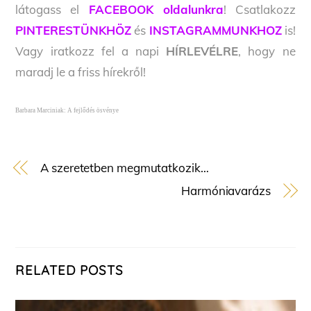
látogass el
FACEBOOK oldalunkra
! Csatlakozz
PINTERESTÜNKHÖZ
és
INSTAGRAMMUNKHOZ
is!
Vagy iratkozz fel a napi
HÍRLEVÉLRE
, hogy ne
maradj le a friss hírekről!
Barbara Marciniak: A fejlődés ösvénye
A szeretetben megmutatkozik…
Harmóniavarázs
RELATED POSTS