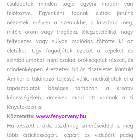
családotok minden tagja egyéni módon van
felöltözve. Egyenként fognak elétek járulni:
nézzetek mélyen a szemükbe, s lássátok meg,
miféle öröm vagy tragédia, lélegzetelállító, nagy
felfedezés vagy súlyos csalódás töltötte ki az
életüket. Úgy fogadjátok ezeket a képeket és
szimbólumokat, mint családi örökségetek részeit, és
mindenképpen érezzetek hálás tiszteletet irántuk!
Amikor a találkozó teljessé válik, meditáljatok el a
tapasztalatok bőséges tárházán, a kreatív
képességeken, amelyek mind ott vannak a ti
lényetekben is!
Közzétette:
www.fenyorveny.hu
Ha tetszett a cikk, oszd meg ismerőseiddel is, még
több érdekességért, képért és videóért pedig