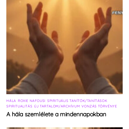
HÁLA
,
ROXIE NAFOUSI
,
SPIRITUÁLIS TANÍTÓK/TANÍTÁSOK
,
SPIRITUALITÁS
,
ÚJ TARTALOM/ARCHÍVUM
,
VONZÁS TÖRVÉNYE
A hála szemlélete a mindennapokban