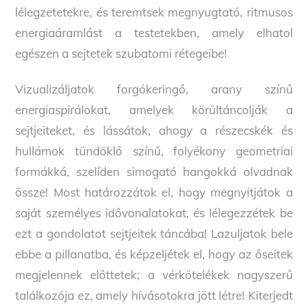
lélegzetetekre, és teremtsek megnyugtató, ritmusos
energiaáramlást a testetekben, amely elhatol
egészen a sejtetek szubatomi rétegeibe!
Vizualizáljatok forgókeringő, arany színű
energiaspirálokat, amelyek körültáncolják a
sejtjeiteket, és lássátok, ahogy a részecskék és
hullámok tündöklő színű, folyékony geometriai
formákká, szelíden simogató hangokká olvadnak
össze! Most határozzátok el, hogy megnyitjátok a
saját személyes idővonalatokat, és lélegezzétek be
ezt a gondolatot sejtjeitek táncába! Lazuljatok bele
ebbe a pillanatba, és képzeljétek el, hogy az őseitek
megjelennek előttetek; a vérkötelékek nagyszerű
találkozója ez, amely hívásotokra jött létre! Kiterjedt