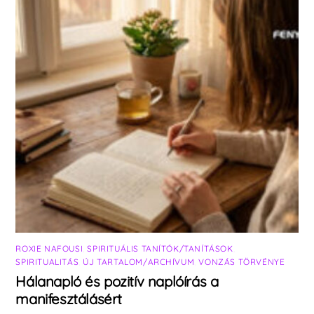
ROXIE NAFOUSI
,
SPIRITUÁLIS TANÍTÓK/TANÍTÁSOK
,
SPIRITUALITÁS
,
ÚJ TARTALOM/ARCHÍVUM
,
VONZÁS TÖRVÉNYE
Hálanapló és pozitív naplóírás a
manifesztálásért