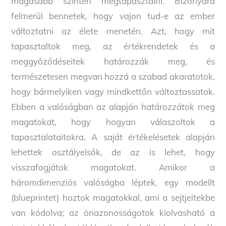
magasabb szinten megtapasztalni. Bizonyára
felmerül bennetek, hogy vajon tud-e az ember
változtatni az élete menetén. Azt, hogy mit
tapasztaltok meg, az értékrendetek és a
meggyőződéseitek határozzák meg, és
természetesen megvan hozzá a szabad akaratotok,
hogy bármelyiken vagy mindkettőn változtassatok.
Ebben a valóságban az alapján határozzátok meg
magatokat, hogy hogyan válaszoltok a
tapasztalataitokra. A saját értékelésetek alapján
lehettek osztályelsők, de az is lehet, hogy
visszafogjátok magatokat. Amikor a
háromdimenziós valóságba léptek, egy modellt
(blueprintet) hoztok magatokkal, ami a sejtjeitekbe
van kódolva; az önazonosságotok kiolvasható a