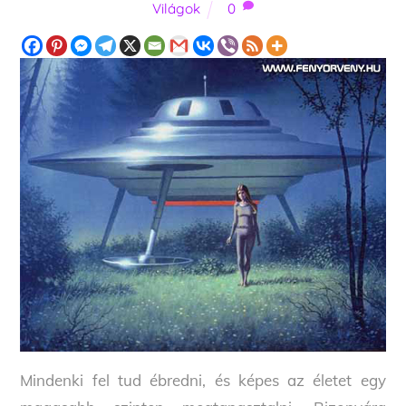
Világok
0
Mindenki fel tud ébredni, és képes az életet egy