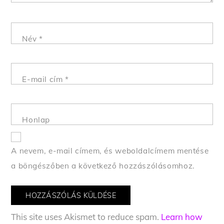
Név
*
E-mail cím
*
Honlap
A nevem, e-mail címem, és weboldalcímem mentése
a böngészőben a következő hozzászólásomhoz.
This site uses Akismet to reduce spam.
Learn how