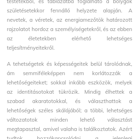
testetekből, és táblázatba foglalható a bolygók
születésetekkor fennálló helyzete alapján. A
nevetek, a véretek, az energiamezőtök határozott
rajzolatot hordoz a személyiségetekről, és az ebben
az életetekben elérhető lehetséges
teljesítményeitekről.
A tehetségetek és képességeitek belül tárolódnak,
ám semmiféleképpen nem korlátozzák a
lehetőségeiteket; sokkal inkább eszközök, melyek
az identitásotokat tükrözik. Mindig élhettek a
szabad akaratotokkal, és választhattok a
lehetőségek széles skálájából; a többi, lehetséges
változatotok minden lehető választást
megtapasztal, amivel valaha is találkoztatok. Azért
tudtok hozzákapcsolódni a jelenlegi