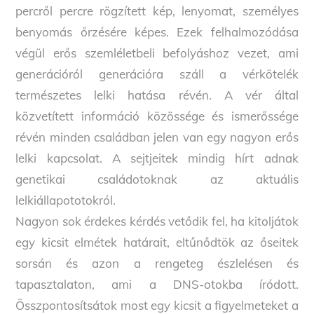
percről percre rögzített kép, lenyomat, személyes
benyomás őrzésére képes. Ezek felhalmozódása
végül erős szemléletbeli befolyáshoz vezet, ami
generációról generációra száll a vérkötelék
természetes lelki hatása révén. A vér által
közvetített információ közössége és ismerőssége
révén minden családban jelen van egy nagyon erős
lelki kapcsolat. A sejtjeitek mindig hírt adnak
genetikai családotoknak az aktuális
lelkiállapototokról.
Nagyon sok érdekes kérdés vetődik fel, ha kitoljátok
egy kicsit elmétek határait, eltűnődtök az őseitek
sorsán és azon a rengeteg észlelésen és
tapasztalaton, ami a DNS-otokba íródott.
Összpontosítsátok most egy kicsit a figyelmeteket a