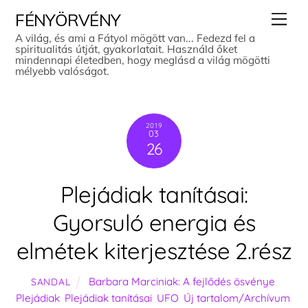
Skip
Men
FÉNYÖRVÉNY
to
A világ, és ami a Fátyol mögött van... Fedezd fel a
spiritualitás útját, gyakorlatait. Használd őket
content
mindennapi életedben, hogy meglásd a világ mögötti
mélyebb valóságot.
2019
03
26
Plejádiak tanításai:
Gyorsuló energia és
elmétek kiterjesztése 2.rész
Barbara Marciniak: A fejlődés ösvénye
,
SANDAL
Plejádiak
,
Plejádiak tanításai
,
UFO
,
Új tartalom/Archívum
,