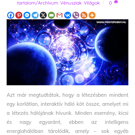
tartalom/Archívum
,
Vénusziak
,
Világok
0
Azt már megtudtátok, hogy a létezésben mindent
egy korlátlan, interaktív háló köt össze, amelyet mi
a létezés hálójának hívunk. Minden esemény, kicsi
és nagy egyaránt, ebben az intelligens
energiahálóban tárolódik, amely – sok egyéb