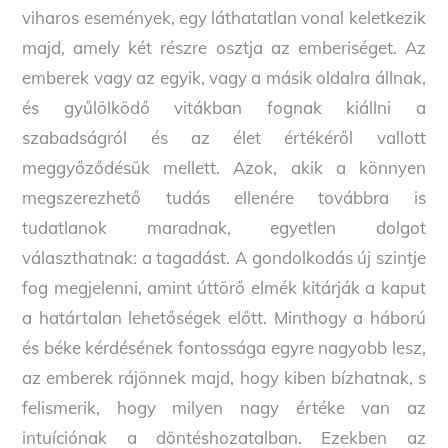
viharos események, egy láthatatlan vonal keletkezik
majd, amely két részre osztja az emberiséget. Az
emberek vagy az egyik, vagy a másik oldalra állnak,
és gyűlölködő vitákban fognak kiállni a
szabadságról és az élet értékéről vallott
meggyőződésük mellett. Azok, akik a könnyen
megszerezhető tudás ellenére továbbra is
tudatlanok maradnak, egyetlen dolgot
választhatnak: a tagadást. A gondolkodás új szintje
fog megjelenni, amint úttörő elmék kitárják a kaput
a határtalan lehetőségek előtt. Minthogy a háború
és béke kérdésének fontossága egyre nagyobb lesz,
az emberek rájönnek majd, hogy kiben bízhatnak, s
felismerik, hogy milyen nagy értéke van az
intuíciónak a döntéshozatalban. Ezekben az