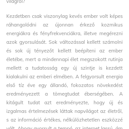
világról?
Kezdetben csak viszonylag kevés ember volt képes
ráhangolódni az újonnan érkező kozmikus
energiákra és fényfrekvenciákra, illetve megérezni
azok gyorsulását. Sok változással kellett számolni
és sok új tényezőt kellett beépíteni az ember
életébe, mert a mindennapi élet megszokott rutinja
mellett a tudatosság egy új szintje is kezdett
kialakulni az emberi elmében. A felgyorsult energia
első tíz éve egy állandó, fokozatos növekedést
eredményezett a tömegtudat éberségében. A
kitágult tudat azt eredményezte, hogy új és
izgalmas értelmezések láttak napvilágot az életről,
s az információ értékes, nélkülözhetetlen eszközzé
vált. Ahogy gyorsult a tempó, az internet lassú, ám