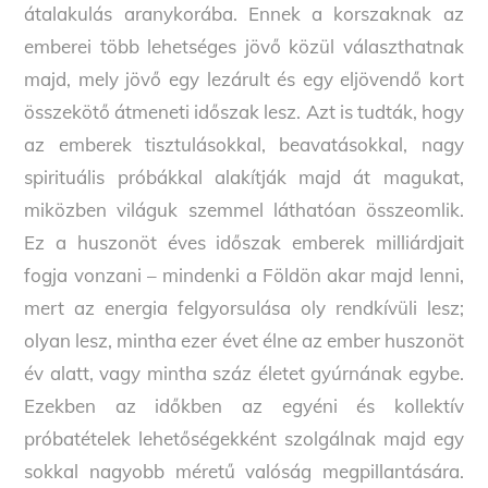
átalakulás aranykorába. Ennek a korszaknak az
emberei több lehetséges jövő közül választhatnak
majd, mely jövő egy lezárult és egy eljövendő kort
összekötő átmeneti időszak lesz. Azt is tudták, hogy
az emberek tisztulásokkal, beavatásokkal, nagy
spirituális próbákkal alakítják majd át magukat,
miközben világuk szemmel láthatóan összeomlik.
Ez a huszonöt éves időszak emberek milliárdjait
fogja vonzani – mindenki a Földön akar majd lenni,
mert az energia felgyorsulása oly rendkívüli lesz;
olyan lesz, mintha ezer évet élne az ember huszonöt
év alatt, vagy mintha száz életet gyúrnának egybe.
Ezekben az időkben az egyéni és kollektív
próbatételek lehetőségekként szolgálnak majd egy
sokkal nagyobb méretű valóság megpillantására.