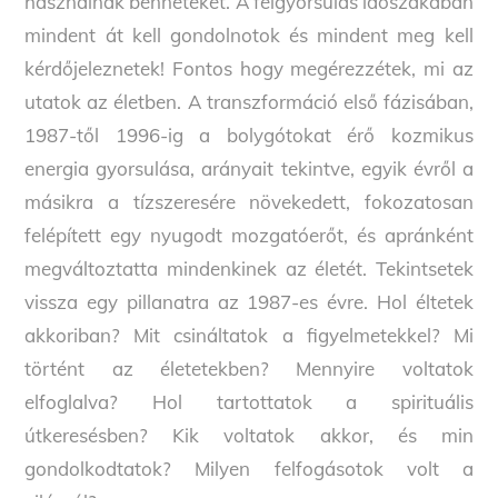
használnak benneteket. A felgyorsulás időszakában
mindent át kell gondolnotok és mindent meg kell
kérdőjeleznetek! Fontos hogy megérezzétek, mi az
utatok az életben. A transzformáció első fázisában,
1987-től 1996-ig a bolygótokat érő kozmikus
energia gyorsulása, arányait tekintve, egyik évről a
másikra a tízszeresére növekedett, fokozatosan
felépített egy nyugodt mozgatóerőt, és apránként
megváltoztatta mindenkinek az életét. Tekintsetek
vissza egy pillanatra az 1987-es évre. Hol éltetek
akkoriban? Mit csináltatok a figyelmetekkel? Mi
történt az életetekben? Mennyire voltatok
elfoglalva? Hol tartottatok a spirituális
útkeresésben? Kik voltatok akkor, és min
gondolkodtatok? Milyen felfogásotok volt a