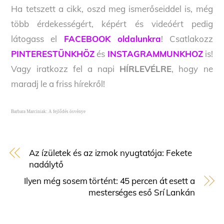
Ha tetszett a cikk, oszd meg ismerőseiddel is, még
több érdekességért, képért és videóért pedig
látogass el
FACEBOOK oldalunkra
! Csatlakozz
PINTERESTÜNKHÖZ
és
INSTAGRAMMUNKHOZ
is!
Vagy iratkozz fel a napi
HÍRLEVÉLRE
, hogy ne
maradj le a friss hírekről!
Barbara Marciniak: A fejlődés ösvénye
Az ízületek és az izmok nyugtatója: Fekete
nadálytő
Ilyen még sosem történt: 45 percen át esett a
mesterséges eső Srí Lankán