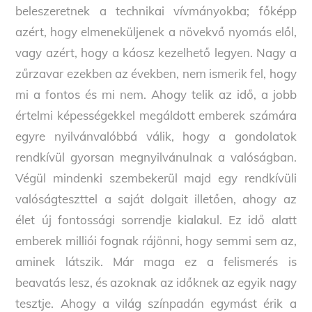
beleszeretnek a technikai vívmányokba; főképp
azért, hogy elmeneküljenek a növekvő nyomás elől,
vagy azért, hogy a káosz kezelhető legyen. Nagy a
zűrzavar ezekben az években, nem ismerik fel, hogy
mi a fontos és mi nem. Ahogy telik az idő, a jobb
értelmi képességekkel megáldott emberek számára
egyre nyilvánvalóbbá válik, hogy a gondolatok
rendkívül gyorsan megnyilvánulnak a valóságban.
Végül mindenki szembekerül majd egy rendkívüli
valóságteszttel a saját dolgait illetően, ahogy az
élet új fontossági sorrendje kialakul. Ez idő alatt
emberek milliói fognak rájönni, hogy semmi sem az,
aminek látszik. Már maga ez a felismerés is
beavatás lesz, és azoknak az időknek az egyik nagy
tesztje. Ahogy a világ színpadán egymást érik a