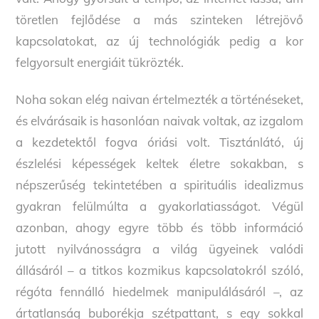
töretlen fejlődése a más szinteken létrejövő
kapcsolatokat, az új technológiák pedig a kor
felgyorsult energiáit tükrözték.
Noha sokan elég naivan értelmezték a történéseket,
és elvárásaik is hasonlóan naivak voltak, az izgalom
a kezdetektől fogva óriási volt. Tisztánlátó, új
észlelési képességek keltek életre sokakban, s
népszerűség tekintetében a spirituális idealizmus
gyakran felülmúlta a gyakorlatiasságot. Végül
azonban, ahogy egyre több és több információ
jutott nyilvánosságra a világ ügyeinek valódi
állásáról – a titkos kozmikus kapcsolatokról szóló,
régóta fennálló hiedelmek manipulálásáról –, az
ártatlanság buborékja szétpattant, s egy sokkal