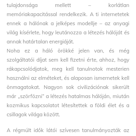
tulajdonsága mellett – korlátlan
memóriakapacitással rendelkezik. A ti internetetek
ennek a hálónak a jelképes modellje – az anyagi
világ kísérlete, hogy leutánozza a létezés hálóját és
annak határtalan energiáját.
Noha ez a háló örökké jelen van, és még
szolgáltatói díjat sem kell fizetni érte, ahhoz, hogy
rákapcsolódjatok, meg kell tanulnotok mesterien
használni az elméteket, és alaposan ismernetek kell
önmagatokat. Nagyon sok civilizációnak sikerült
már „szörfözni” a létezés hatalmas hálóján, miután
kozmikus kapcsolatot létesítettek a földi élet és a
csillagok világa között.
A régmúlt idők látói szívesen tanulmányozták az