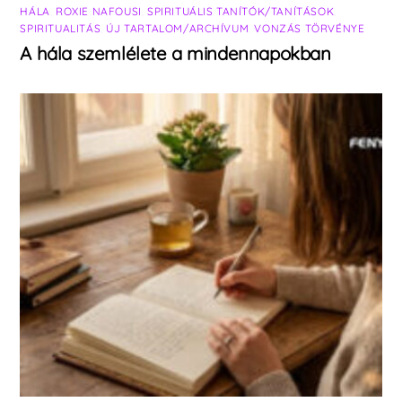
HÁLA
,
ROXIE NAFOUSI
,
SPIRITUÁLIS TANÍTÓK/TANÍTÁSOK
,
SPIRITUALITÁS
,
ÚJ TARTALOM/ARCHÍVUM
,
VONZÁS TÖRVÉNYE
A hála szemlélete a mindennapokban