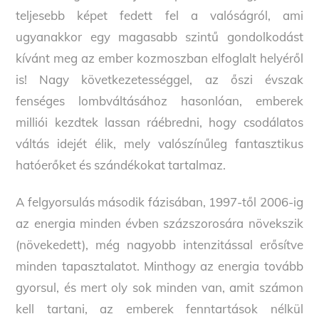
teljesebb képet fedett fel a valóságról, ami
ugyanakkor egy magasabb szintű gondolkodást
kívánt meg az ember kozmoszban elfoglalt helyéről
is! Nagy következetességgel, az őszi évszak
fenséges lombváltásához hasonlóan, emberek
milliói kezdtek lassan ráébredni, hogy csodálatos
váltás idejét élik, mely valószínűleg fantasztikus
hatóerőket és szándékokat tartalmaz.
A felgyorsulás második fázisában, 1997-től 2006-ig
az energia minden évben százszorosára növekszik
(növekedett), még nagyobb intenzitással erősítve
minden tapasztalatot. Minthogy az energia tovább
gyorsul, és mert oly sok minden van, amit számon
kell tartani, az emberek fenntartások nélkül