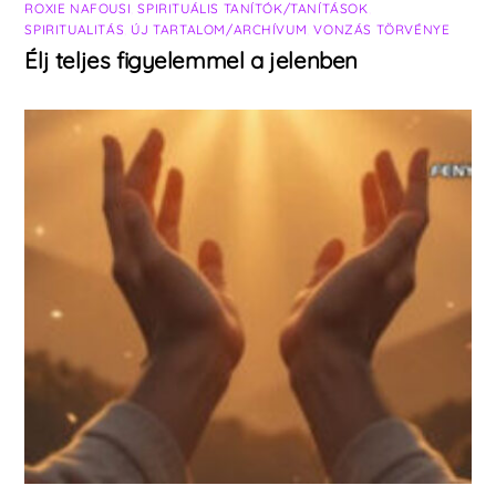
ROXIE NAFOUSI
,
SPIRITUÁLIS TANÍTÓK/TANÍTÁSOK
,
SPIRITUALITÁS
,
ÚJ TARTALOM/ARCHÍVUM
,
VONZÁS TÖRVÉNYE
Élj teljes figyelemmel a jelenben