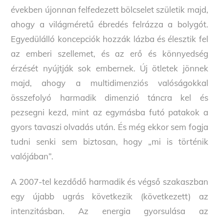
években újonnan felfedezett bölcselet születik majd,
ahogy a világméretű ébredés felrázza a bolygót.
Egyedülálló koncepciók hozzák lázba és élesztik fel
az emberi szellemet, és az erő és könnyedség
érzését nyújtják sok embernek. Új ötletek jönnek
majd, ahogy a multidimenziós valóságokkal
összefolyó harmadik dimenzió táncra kel és
pezsegni kezd, mint az egymásba futó patakok a
gyors tavaszi olvadás után. És még ekkor sem fogja
tudni senki sem biztosan, hogy „mi is történik
valójában”.
A 2007-tel kezdődő harmadik és végső szakaszban
egy újabb ugrás következik (következett) az
intenzitásban. Az energia gyorsulása az