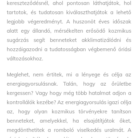
kereszteződésnél, ahol pontosan láthatjátok, hol
tartotok, és tudatosan kiválaszthatjátok a lehető
legjobb végeredményt. A huszonöt éves időszak
alatt egy állandó, mérsékelten erősödő kozmikus
sugárzás segít benneteket akklimatizálódni és
hozzáigazodni a tudatosságban végbemenő óriási
változásokhoz.
Meglehet, nem értitek, mi a lényege és célja az
energiagyorsulásnak. Talán, hogy az őrületbe
kergessen? Vagy hogy még több hatalmat adjon a
kontrollálók kezébe? Az energiagyorsulás igazi célja
az, hogy olyan kozmikus törvényekre tanítson
benneteket, amelyekkel, ha elsajátítjátok őket,
megdönthetitek a romboló viselkedés uralmát. A