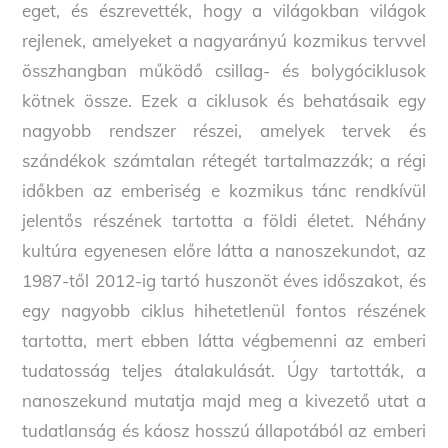
eget, és észrevették, hogy a világokban világok
rejlenek, amelyeket a nagyarányú kozmikus tervvel
összhangban működő csillag- és bolygóciklusok
kötnek össze. Ezek a ciklusok és behatásaik egy
nagyobb rendszer részei, amelyek tervek és
szándékok számtalan rétegét tartalmazzák; a régi
időkben az emberiség e kozmikus tánc rendkívül
jelentős részének tartotta a földi életet. Néhány
kultúra egyenesen előre látta a nanoszekundot, az
1987-től 2012-ig tartó huszonöt éves időszakot, és
egy nagyobb ciklus hihetetlenül fontos részének
tartotta, mert ebben látta végbemenni az emberi
tudatosság teljes átalakulását. Úgy tartották, a
nanoszekund mutatja majd meg a kivezető utat a
tudatlanság és káosz hosszú állapotából az emberi