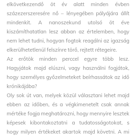
elkövetkezendő öt év alatt minden évben
százezerszeresére nő – lényegében pályájára állít
mindenkit. A nanoszekund utolsó öt éve
kiszámíthatatlan lesz abban az értelemben, hogy
nem lehet tudni, hogyan fogtok reagálni az igazság
elkerülhetetlenül felszínre törő, rejtett rétegeire.
Az erőtök minden perccel egyre több lesz.
Hagyjátok majd elúszni, vagy használni fogjátok,
hogy személyes győzelmeteket beírhassátok az idő
krónikájába?
Oly sok út van, melyek közül választani lehet majd
ebben az időben, és a végkimenetelt csak annak
mértéke fogja meghatározni, hogy mennyire lesztek
képesek kibontakoztatni a tudatosságotokat, s
hogy milyen értékeket akartok majd követni. A mi