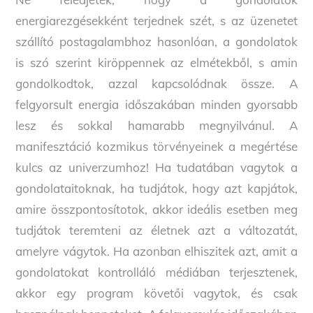
energiarezgésekként terjednek szét, s az üzenetet
szállító postagalambhoz hasonlóan, a gondolatok
is szó szerint kiröppennek az elmétekből, s amin
gondolkodtok, azzal kapcsolódnak össze. A
felgyorsult energia időszakában minden gyorsabb
lesz és sokkal hamarabb megnyilvánul. A
manifesztáció kozmikus törvényeinek a megértése
kulcs az univerzumhoz! Ha tudatában vagytok a
gondolataitoknak, ha tudjátok, hogy azt kapjátok,
amire összpontosítotok, akkor ideális esetben meg
tudjátok teremteni az életnek azt a változatát,
amelyre vágytok. Ha azonban elhiszitek azt, amit a
gondolatokat kontrolláló médiában terjesztenek,
akkor egy program követői vagytok, és csak