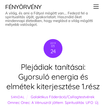
Skip
Men
FÉNYÖRVÉNY
to
A világ, és ami a Fátyol mögött van... Fedezd fel a
spiritualitás útját, gyakorlatait. Használd őket
content
mindennapi életedben, hogy meglásd a világ mögötti
mélyebb valóságot.
2019
03
24
Plejádiak tanításai:
Gyorsuló energia és
elmétek kiterjesztése 1.rész
Galaktikus Föderáció/Csillagtestvérek
,
SANDAL
Omnec Onec: A Vénuszról jöttem
,
Spiritualitás
,
UFO
,
Új