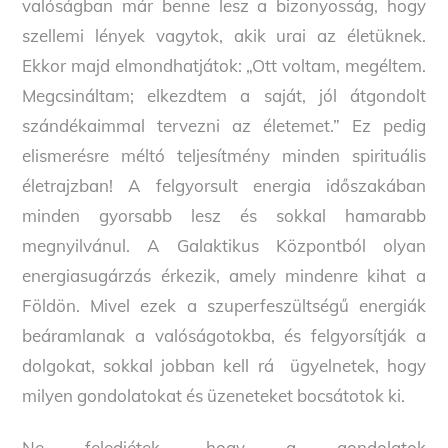
valóságban már benne lesz a bizonyosság, hogy
szellemi lények vagytok, akik urai az életüknek.
Ekkor majd elmondhatjátok: „Ott voltam, megéltem.
Megcsináltam; elkezdtem a saját, jól átgondolt
szándékaimmal tervezni az életemet.” Ez pedig
elismerésre méltó teljesítmény minden spirituális
életrajzban! A felgyorsult energia időszakában
minden gyorsabb lesz és sokkal hamarabb
megnyilvánul. A Galaktikus Központból olyan
energiasugárzás érkezik, amely mindenre kihat a
Földön. Mivel ezek a szuperfeszültségű energiák
beáramlanak a valóságotokba, és felgyorsítják a
dolgokat, sokkal jobban kell rá ügyelnetek, hogy
milyen gondolatokat és üzeneteket bocsátotok ki.
Ne feledjétek, hogy a gondolatok