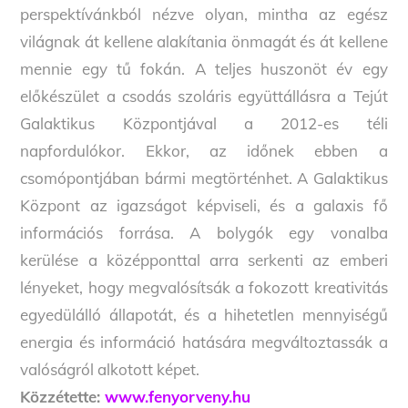
perspektívánkból nézve olyan, mintha az egész
világnak át kellene alakítania önmagát és át kellene
mennie egy tű fokán. A teljes huszonöt év egy
előkészület a csodás szoláris együttállásra a Tejút
Galaktikus Központjával a 2012-es téli
napfordulókor. Ekkor, az időnek ebben a
csomópontjában bármi megtörténhet. A Galaktikus
Központ az igazságot képviseli, és a galaxis fő
információs forrása. A bolygók egy vonalba
kerülése a középponttal arra serkenti az emberi
lényeket, hogy megvalósítsák a fokozott kreativitás
egyedülálló állapotát, és a hihetetlen mennyiségű
energia és információ hatására megváltoztassák a
valóságról alkotott képet.
Közzétette:
www.fenyorveny.hu