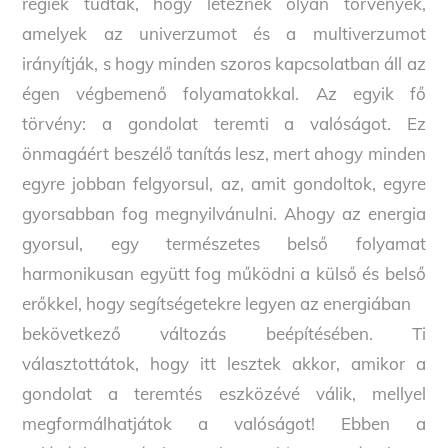
régiek tudták, hogy léteznek olyan törvények,
amelyek az univerzumot és a multiverzumot
irányítják, s hogy minden szoros kapcsolatban áll az
égen végbemenő folyamatokkal. Az egyik fő
törvény: a gondolat teremti a valóságot. Ez
önmagáért beszélő tanítás lesz, mert ahogy minden
egyre jobban felgyorsul, az, amit gondoltok, egyre
gyorsabban fog megnyilvánulni. Ahogy az energia
gyorsul, egy természetes belső folyamat
harmonikusan együtt fog működni a külső és belső
erőkkel, hogy segítségetekre legyen az energiában
bekövetkező változás beépítésében. Ti
választottátok, hogy itt lesztek akkor, amikor a
gondolat a teremtés eszközévé válik, mellyel
megformálhatjátok a valóságot! Ebben a