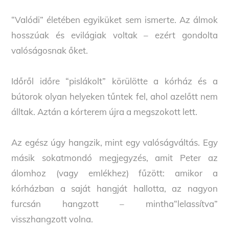
“Valódi” életében egyiküket sem ismerte. Az álmok
hosszúak és evilágiak voltak – ezért gondolta
valóságosnak őket.
Időről időre “pislákolt” körülötte a kórház és a
bútorok olyan helyeken tűntek fel, ahol azelőtt nem
álltak. Aztán a kórterem újra a megszokott lett.
Az egész úgy hangzik, mint egy valóságváltás. Egy
másik sokatmondó megjegyzés, amit Peter az
álomhoz (vagy emlékhez) fűzött: amikor a
kórházban a saját hangját hallotta, az nagyon
furcsán hangzott – mintha“lelassítva”
visszhangzott volna.