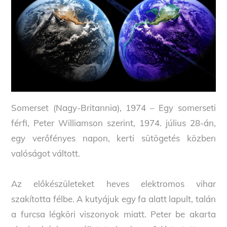
Somerset (Nagy-Britannia), 1974 – Egy somerseti
férfi, Peter Williamson szerint, 1974. július 28-án,
egy verőfényes napon, kerti sütögetés közben
valóságot váltott.
Az előkészületeket heves elektromos vihar
szakította félbe. A kutyájuk egy fa alatt lapult, talán
a furcsa légköri viszonyok miatt. Peter be akarta