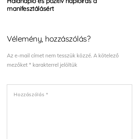
Hálanapló és pozitív naplóírás a
manifesztálásért
Vélemény, hozzászólás?
Az e-mail címet nem tesszük közzé.
A kötelező
mezőket
*
karakterrel jelöltük
Hozzászólás
*