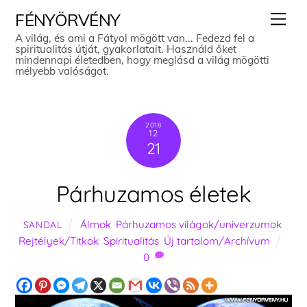
Skip
Men
FÉNYÖRVÉNY
to
A világ, és ami a Fátyol mögött van... Fedezd fel a
spiritualitás útját, gyakorlatait. Használd őket
content
mindennapi életedben, hogy meglásd a világ mögötti
mélyebb valóságot.
2018
12
21
Párhuzamos életek
Álmok
,
Párhuzamos világok/univerzumok
,
SANDAL
Rejtélyek/Titkok
,
Spiritualitás
,
Új tartalom/Archívum
0