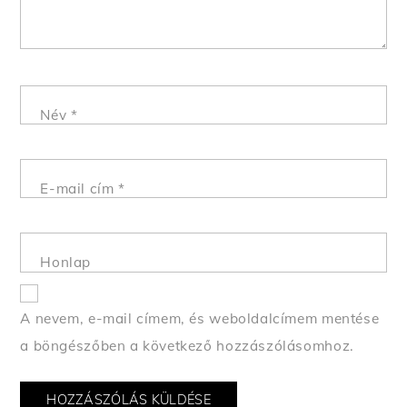
Név
*
E-mail cím
*
Honlap
A nevem, e-mail címem, és weboldalcímem mentése
a böngészőben a következő hozzászólásomhoz.