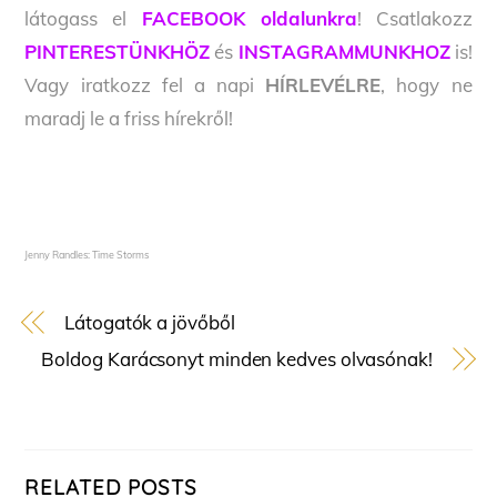
látogass el
FACEBOOK oldalunkra
! Csatlakozz
PINTERESTÜNKHÖZ
és
INSTAGRAMMUNKHOZ
is!
Vagy iratkozz fel a napi
HÍRLEVÉLRE
, hogy ne
maradj le a friss hírekről!
Jenny Randles: Time Storms
Látogatók a jövőből
Boldog Karácsonyt minden kedves olvasónak!
RELATED POSTS