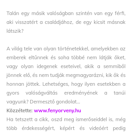
Talán egy másik valóságban szintén van egy férfi,
aki visszatért a családjához, de egy kicsit másnak
látszik?
A világ tele van olyan történetekkel, amelyekben az
emberek eltűnnek és soha többé nem látják őket,
vagy olyan idegenek eseteivel, akik a semmiből
jönnek elő, és nem tudják megmagyarázni, kik ők és
honnan jöttek. Lehetséges, hogy ilyen esetekben a
gyors valóságváltás eredményének a tanúi
vagyunk? Dermesztő gondolat…
Közzétette:
www.fenyorveny.hu
Ha tetszett a cikk, oszd meg ismerőseiddel is, még
több érdekességért, képért és videóért pedig