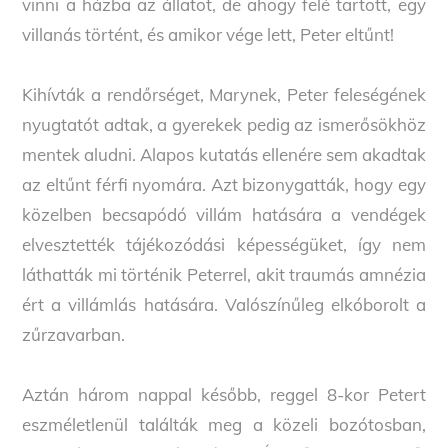
vinni a házba az állatot, de ahogy felé tartott, egy
villanás történt, és amikor vége lett, Peter eltűnt!
Kihívták a rendőrséget, Marynek, Peter feleségének
nyugtatót adtak, a gyerekek pedig az ismerősökhöz
mentek aludni. Alapos kutatás ellenére sem akadtak
az eltűnt férfi nyomára. Azt bizonygatták, hogy egy
közelben becsapódó villám hatására a vendégek
elvesztették tájékozódási képességüket, így nem
láthatták mi történik Peterrel, akit traumás amnézia
ért a villámlás hatására. Valószínűleg elkóborolt a
zűrzavarban.
Aztán három nappal később, reggel 8-kor Petert
eszméletlenül találták meg a közeli bozótosban,