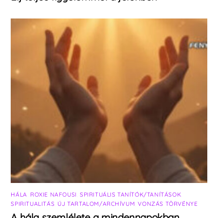
HÁLA
,
ROXIE NAFOUSI
,
SPIRITUÁLIS TANÍTÓK/TANÍTÁSOK
,
SPIRITUALITÁS
,
ÚJ TARTALOM/ARCHÍVUM
,
VONZÁS TÖRVÉNYE
A hála szemlélete a mindennapokban