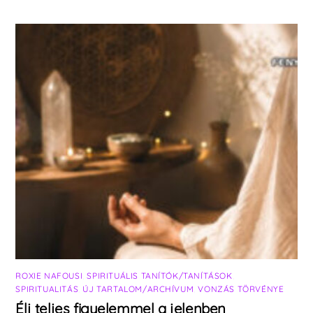
ROXIE NAFOUSI
,
SPIRITUÁLIS TANÍTÓK/TANÍTÁSOK
,
SPIRITUALITÁS
,
ÚJ TARTALOM/ARCHÍVUM
,
VONZÁS TÖRVÉNYE
Élj teljes figyelemmel a jelenben