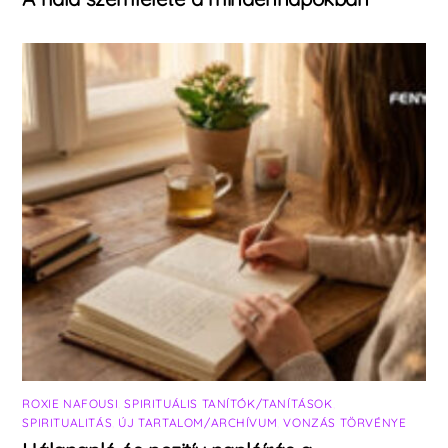
ROXIE NAFOUSI
,
SPIRITUÁLIS TANÍTÓK/TANÍTÁSOK
,
SPIRITUALITÁS
,
ÚJ TARTALOM/ARCHÍVUM
,
VONZÁS TÖRVÉNYE