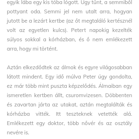
egyik lába egy kis tóba lógott. Úgy tűnt, a semmiből
pottyant oda. Semmi jel nem utalt arra, hogyan
jutott be a lezárt kertbe (az őt megtaláló kertésznél
volt az egyetlen kulcs). Petert napokig kezelték
súlyos sokkal a kórházban, és ő nem emlékezett
arra, hogy mi történt.
Aztán elkezdődtek az álmok és egyre világosabban
látott mindent. Egy idő múlva Peter úgy gondolta,
ez már több mint puszta képzelődés. Álmaiban egy
ismeretlen kertben állt, csuromvizesen. Döbbenten
és zavartan járta az utakat, aztán megtalálták és
kórházba vitték. Itt teszteknek vetették alá.
Emlékezett egy doktor, több nővér és az osztály
nevére is.