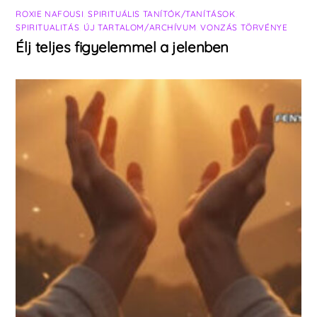
ROXIE NAFOUSI
,
SPIRITUÁLIS TANÍTÓK/TANÍTÁSOK
,
SPIRITUALITÁS
,
ÚJ TARTALOM/ARCHÍVUM
,
VONZÁS TÖRVÉNYE
Élj teljes figyelemmel a jelenben