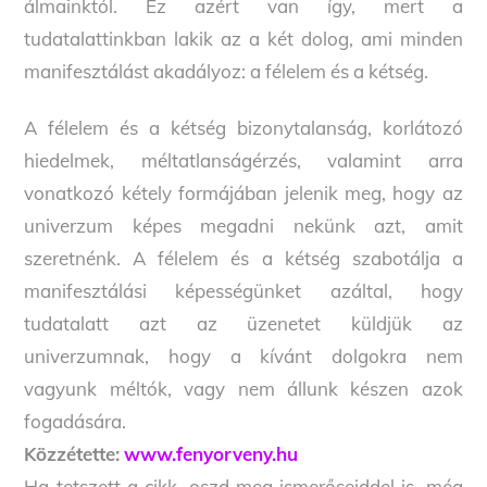
álmainktól. Ez azért van így, mert a
tudatalattinkban lakik az a két dolog, ami minden
manifesztálást akadályoz: a félelem és a kétség.
A félelem és a kétség bizonytalanság, korlátozó
hiedelmek, méltatlanságérzés, valamint arra
vonatkozó kétely formájában jelenik meg, hogy az
univerzum képes megadni nekünk azt, amit
szeretnénk. A félelem és a kétség szabotálja a
manifesztálási képességünket azáltal, hogy
tudatalatt azt az üzenetet küldjük az
univerzumnak, hogy a kívánt dolgokra nem
vagyunk méltók, vagy nem állunk készen azok
fogadására.
Közzétette:
www.fenyorveny.hu
Ha tetszett a cikk, oszd meg ismerőseiddel is, még