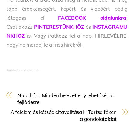
több érdekességért, képért és videóért pedig
látogass el
FACEBOOK oldalunkra
!
Csatlakozz
PINTERESTÜNKHÖZ
és
INSTAGRAMU
NKHOZ
is! Vagy iratkozz fel a napi
HÍRLEVÉLRE
,
hogy ne maradj le a friss hírekről!
Roxie Nafousi: Manifesztáció
Napi hála: Minden helyzet egy lehetőség a
fejlődésre
A félelem és kétség eltávolítása I.: Tartsd féken
a gondolataidat