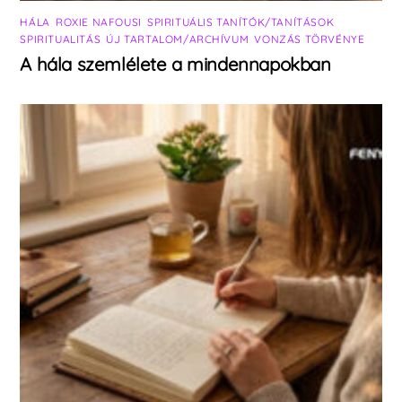
HÁLA
,
ROXIE NAFOUSI
,
SPIRITUÁLIS TANÍTÓK/TANÍTÁSOK
,
SPIRITUALITÁS
,
ÚJ TARTALOM/ARCHÍVUM
,
VONZÁS TÖRVÉNYE
A hála szemlélete a mindennapokban