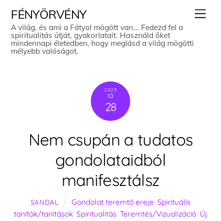
Skip
Men
FÉNYÖRVÉNY
to
A világ, és ami a Fátyol mögött van... Fedezd fel a
spiritualitás útját, gyakorlatait. Használd őket
content
mindennapi életedben, hogy meglásd a világ mögötti
mélyebb valóságot.
2023
10
28
Nem csupán a tudatos
gondolataidból
manifesztálsz
Gondolat teremtő ereje
,
Spirituális
SANDAL
tanítók/tanítások
,
Spiritualitás
,
Teremtés/Vizualizáció
,
Új