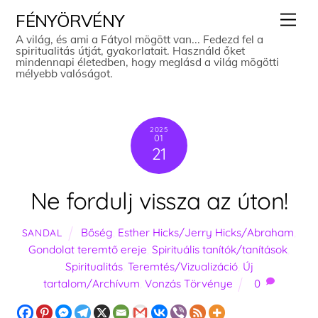
Skip
Men
FÉNYÖRVÉNY
to
A világ, és ami a Fátyol mögött van... Fedezd fel a
spiritualitás útját, gyakorlatait. Használd őket
content
mindennapi életedben, hogy meglásd a világ mögötti
mélyebb valóságot.
2025
01
21
Ne fordulj vissza az úton!
Bőség
,
Esther Hicks/Jerry Hicks/Abraham
,
SANDAL
Gondolat teremtő ereje
,
Spirituális tanítók/tanítások
,
Spiritualitás
,
Teremtés/Vizualizáció
,
Új
tartalom/Archívum
,
Vonzás Törvénye
0