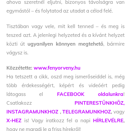
ahova szeretnél eljutni, bizonyos távolságra van
egymástól – és folytatod az utadat a célod felé.
Tisztában vagy vele, mit kell tenned – és meg is
teszed azt. A jelenlegi helyzeted és a kívánt helyzet
közti út
ugyanilyen könnyen megtehető
, bármire
vágysz is.
Közzétette:
www.fenyorveny.hu
Ha tetszett a cikk, oszd meg ismerőseiddel is, még
több érdekességért, képért és videóért pedig
látogass el
FACEBOOK oldalunkra
!
Csatlakozz
PINTERESTÜNKHÖZ,
INSTAGRAMUNKHOZ
,
TELEGRAMUNKHOZ
,
vagy
X-HEZ
is! Vagy iratkozz fel a napi
HÍRLEVÉLRE
,
hogy ne maradj le a friss hírekről!