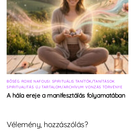
BŐSÉG
,
ROXIE NAFOUSI
,
SPIRITUÁLIS TANÍTÓK/TANÍTÁSOK
,
SPIRITUALITÁS
,
ÚJ TARTALOM/ARCHÍVUM
,
VONZÁS TÖRVÉNYE
A hála ereje a manifesztálás folyamatában
Vélemény, hozzászólás?