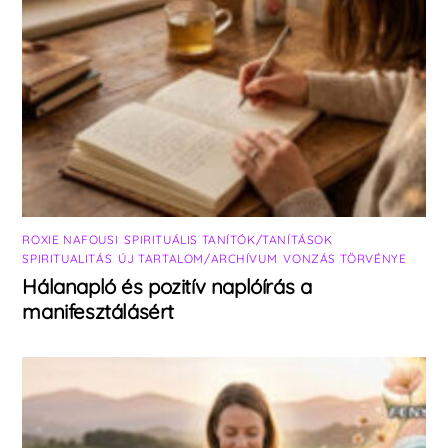
ROXIE NAFOUSI
,
SPIRITUÁLIS TANÍTÓK/TANÍTÁSOK
,
SPIRITUALITÁS
,
ÚJ TARTALOM/ARCHÍVUM
,
VONZÁS TÖRVÉNYE
Hálanapló és pozitív naplóírás a
manifesztálásért