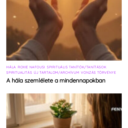
HÁLA
,
ROXIE NAFOUSI
,
SPIRITUÁLIS TANÍTÓK/TANÍTÁSOK
,
SPIRITUALITÁS
,
ÚJ TARTALOM/ARCHÍVUM
,
VONZÁS TÖRVÉNYE
A hála szemlélete a mindennapokban