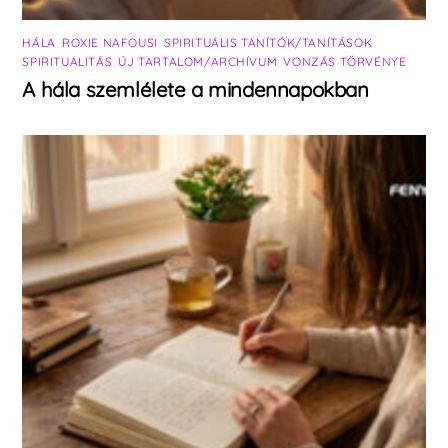
HÁLA
,
ROXIE NAFOUSI
,
SPIRITUÁLIS TANÍTÓK/TANÍTÁSOK
,
SPIRITUALITÁS
,
ÚJ TARTALOM/ARCHÍVUM
,
VONZÁS TÖRVÉNYE
A hála szemlélete a mindennapokban