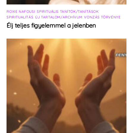
ROXIE NAFOUSI
,
SPIRITUÁLIS TANÍTÓK/TANÍTÁSOK
,
SPIRITUALITÁS
,
ÚJ TARTALOM/ARCHÍVUM
,
VONZÁS TÖRVÉNYE
Élj teljes figyelemmel a jelenben