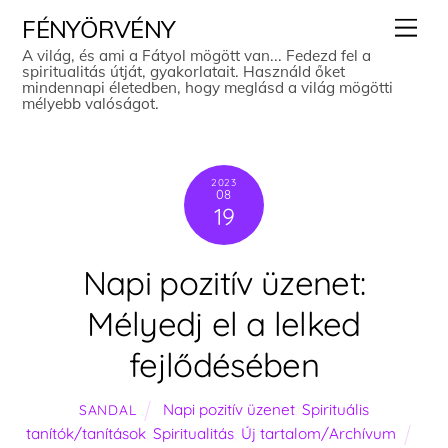
Skip
Men
FÉNYÖRVÉNY
to
A világ, és ami a Fátyol mögött van... Fedezd fel a
spiritualitás útját, gyakorlatait. Használd őket
content
mindennapi életedben, hogy meglásd a világ mögötti
mélyebb valóságot.
2023
08
19
Napi pozitív üzenet:
Mélyedj el a lelked
fejlődésében
Napi pozitív üzenet
,
Spirituális
SANDAL
tanítók/tanítások
,
Spiritualitás
,
Új tartalom/Archívum