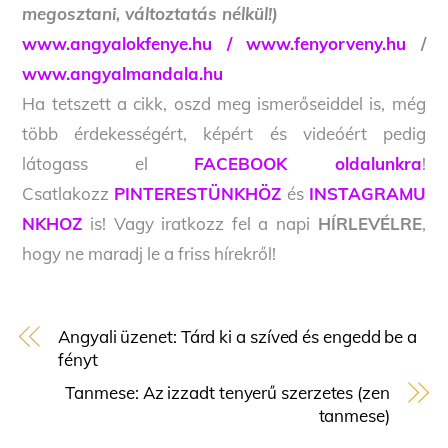
megosztani, változtatás nélkül!)
www.angyalokfenye.hu /
www.fenyorveny.hu
/
www.angyalmandala.hu
Ha tetszett a cikk, oszd meg ismerőseiddel is, még
több érdekességért, képért és videóért pedig
látogass el
FACEBOOK oldalunkra
!
Csatlakozz
PINTERESTÜNKHÖZ
és
INSTAGRAMU
NKHOZ
is! Vagy iratkozz fel a napi
HÍRLEVÉLRE
,
hogy ne maradj le a friss hírekről!
Angyali üzenet: Tárd ki a szíved és engedd be a
fényt
Tanmese: Az izzadt tenyerű szerzetes (zen
tanmese)