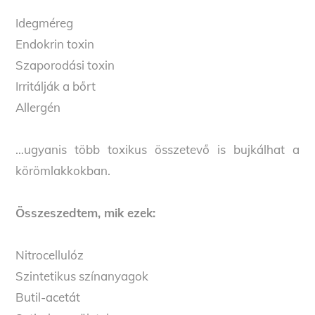
Idegméreg
Endokrin toxin
Szaporodási toxin
Irritálják a bőrt
Allergén
…ugyanis több toxikus összetevő is bujkálhat a
körömlakkokban.
Összeszedtem, mik ezek:
Nitrocellulóz
Szintetikus színanyagok
Butil-acetát