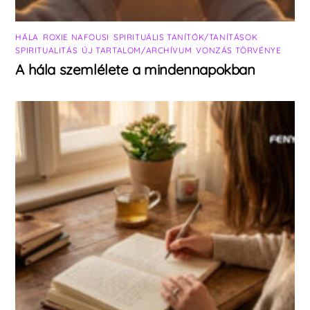
HÁLA
,
ROXIE NAFOUSI
,
SPIRITUÁLIS TANÍTÓK/TANÍTÁSOK
,
SPIRITUALITÁS
,
ÚJ TARTALOM/ARCHÍVUM
,
VONZÁS TÖRVÉNYE
A hála szemlélete a mindennapokban