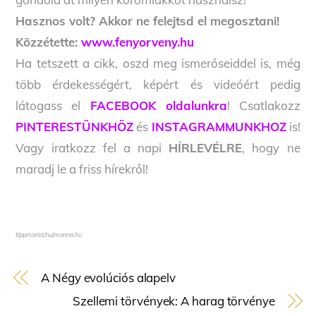
Haszn
os volt? Akkor ne felejtsd el megosztani!
Közzétette:
www.fenyorveny.hu
Ha tetszett a cikk, oszd meg ismerőseiddel is, még
több érdekességért, képért és videóért pedig
látogass el
FACEBOOK oldalunkra
! Csatlakozz
PINTERESTÜNKHÖZ
és
INSTAGRAMMUNKHOZ
is!
Vagy iratkozz fel a napi
HÍRLEVÉLRE
, hogy ne
maradj le a friss hírekről!
tippmania.hu/manna.hu
A Négy evolúciós alapelv
Szellemi törvények: A harag törvénye