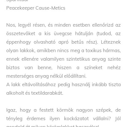
Peacekeeper Cause-Metics
Nos, legyél résen, és minden esetben ellenőrizd az
összetevőket a kis üvegcse hátulján (tudod, az
éppenhogy olvasható apró betűs rész). Léteznek
olyan lakkok, amikben nincs meg a toxikus hármas,
ennek ellenére valamilyen szintetikus anyag szinte
biztos van benne, hiszen a színeket nehéz
mesterséges anyag nélkül előállítani.
A lakk eltávolításához pedig használj inkább tiszta
alkoholt és textildarabkát.
Igaz, hogy a festett körmök nagyon szépek, de
tényleg érdemes ilyen kockázatot vállalni? Jól
gondold át milyen körömlakkot használsz!