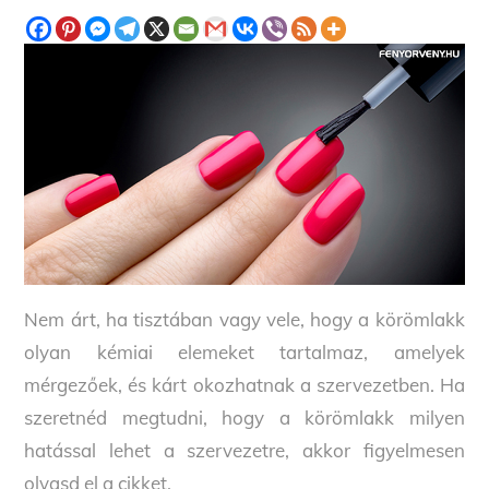
Nem árt, ha tisztában vagy vele, hogy a körömlakk
olyan kémiai elemeket tartalmaz, amelyek
mérgezőek, és kárt okozhatnak a szervezetben. Ha
szeretnéd megtudni, hogy a körömlakk milyen
hatással lehet a szervezetre, akkor figyelmesen
olvasd el a cikket.