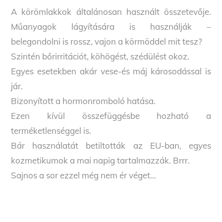
A körömlakkok általánosan használt összetevője.
Műanyagok lágyítására is használják –
belegondolni is rossz, vajon a körmöddel mit tesz?
Szintén bőrirritációt, köhögést, szédülést okoz.
Egyes esetekben akár vese-és máj károsodással is
jár.
Bizonyított a hormonromboló hatása.
Ezen kívül összefüggésbe hozható a
terméketlenséggel is.
Bár használatát betiltották az EU-ban, egyes
kozmetikumok a mai napig tartalmazzák. Brrr.
Sajnos a sor ezzel még nem ér véget…