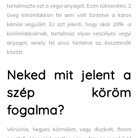
tartalmazta ezt a vegyi anyagot. Ezen túlmenően, 2
üveg körömlakkon fel sem volt tüntetve a káros
kémiai vegyület. Ez azt jelenti, hogy akár 20% -a
körömlakkoknak, tartalmaz olyan veszélyes vegyi
anyagot, amely fel sincs tüntetve az összetevők
között.
Neked mit jelent a
szép köröm
fogalma?
Vérvörös, hegyes körmöket, vagy diszkrét, finom