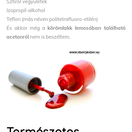
Sztirol vegyületek
Izopropil-alkohol
Teflon (más néven politetrafluoro-etilén)
És akkor még a
körömlakk lemosóban található
acetonról
nem is beszéltem.
Természetes