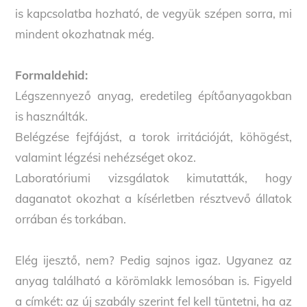
is kapcsolatba hozható, de vegyük szépen sorra, mi
mindent okozhatnak még.
Formaldehid:
Légszennyező anyag, eredetileg építőanyagokban
is használták.
Belégzése fejfájást, a torok irritációját, köhögést,
valamint légzési nehézséget okoz.
Laboratóriumi vizsgálatok kimutatták, hogy
daganatot okozhat a kísérletben résztvevő állatok
orrában és torkában.
Elég ijesztő, nem? Pedig sajnos igaz. Ugyanez az
anyag található a körömlakk lemosóban is. Figyeld
a címkét: az új szabály szerint fel kell tüntetni, ha az