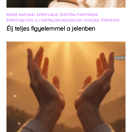
ROXIE NAFOUSI
,
SPIRITUÁLIS TANÍTÓK/TANÍTÁSOK
,
SPIRITUALITÁS
,
ÚJ TARTALOM/ARCHÍVUM
,
VONZÁS TÖRVÉNYE
Élj teljes figyelemmel a jelenben