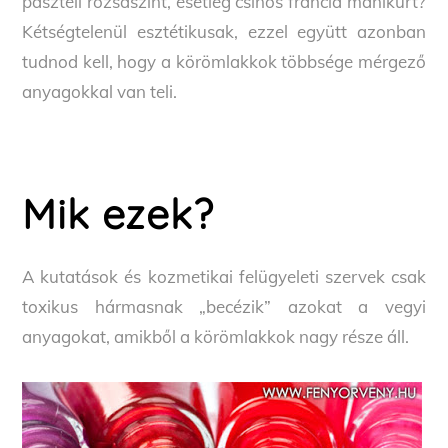
pasztell rózsaszínt, esetleg csinos francia manikűrt?
Kétségtelenül esztétikusak, ezzel együtt azonban
tudnod kell, hogy a körömlakkok többsége mérgező
anyagokkal van teli.
Mik ezek?
A kutatások és kozmetikai felügyeleti szervek csak
toxikus hármasnak „becézik” azokat a vegyi
anyagokat, amikből a körömlakkok nagy része áll.