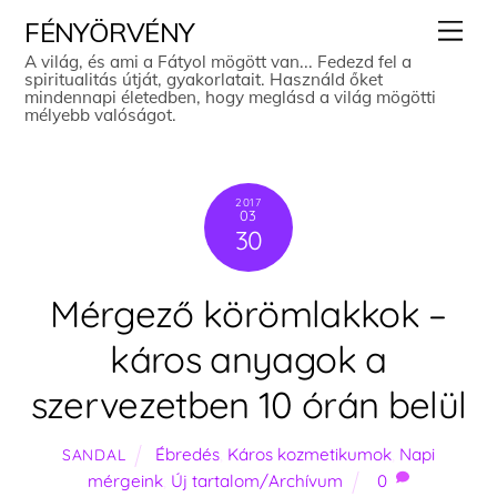
Skip
Men
FÉNYÖRVÉNY
to
A világ, és ami a Fátyol mögött van... Fedezd fel a
spiritualitás útját, gyakorlatait. Használd őket
content
mindennapi életedben, hogy meglásd a világ mögötti
mélyebb valóságot.
2017
03
30
Mérgező körömlakkok –
káros anyagok a
szervezetben 10 órán belül
Ébredés
,
Káros kozmetikumok
,
Napi
SANDAL
mérgeink
,
Új tartalom/Archívum
0