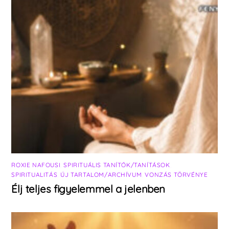
ROXIE NAFOUSI
,
SPIRITUÁLIS TANÍTÓK/TANÍTÁSOK
,
SPIRITUALITÁS
,
ÚJ TARTALOM/ARCHÍVUM
,
VONZÁS TÖRVÉNYE
Élj teljes figyelemmel a jelenben