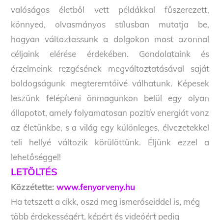
valóságos életből vett példákkal fűszerezett,
könnyed, olvasmányos stílusban mutatja be,
hogyan változtassunk a dolgokon most azonnal
céljaink elérése érdekében. Gondolataink és
érzelmeink rezgésének megváltoztatásával saját
boldogságunk megteremtőivé válhatunk. Képesek
leszünk felépíteni önmagunkon belül egy olyan
állapotot, amely folyamatosan pozitív energiát vonz
az életünkbe, s a világ egy különleges, élvezetekkel
teli hellyé változik körülöttünk. Éljünk ezzel a
lehetőséggel!
LETÖLTÉS
Közzétette:
www.fenyorveny.hu
Ha tetszett a cikk, oszd meg ismerőseiddel is, még
több érdekességért, képért és videóért pedig