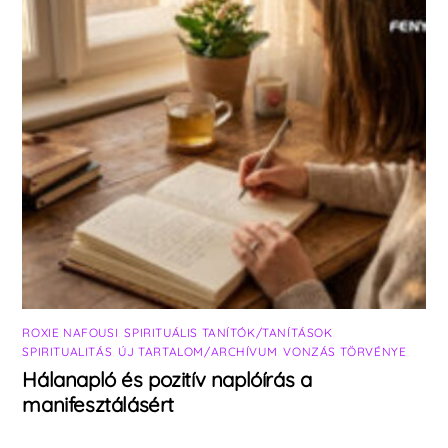
ROXIE NAFOUSI
,
SPIRITUÁLIS TANÍTÓK/TANÍTÁSOK
,
SPIRITUALITÁS
,
ÚJ TARTALOM/ARCHÍVUM
,
VONZÁS TÖRVÉNYE
Hálanapló és pozitív naplóírás a
manifesztálásért