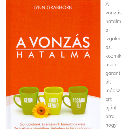
A
vonzás
hatalm
a
izgalm
as,
kozmik
usan
garant
ált
módsz
ert
ajánl
arra,
hogy