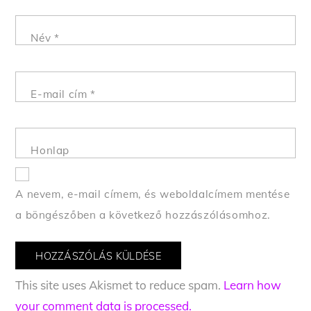
Név
*
E-mail cím
*
Honlap
A nevem, e-mail címem, és weboldalcímem mentése
a böngészőben a következő hozzászólásomhoz.
This site uses Akismet to reduce spam.
Learn how
your comment data is processed.