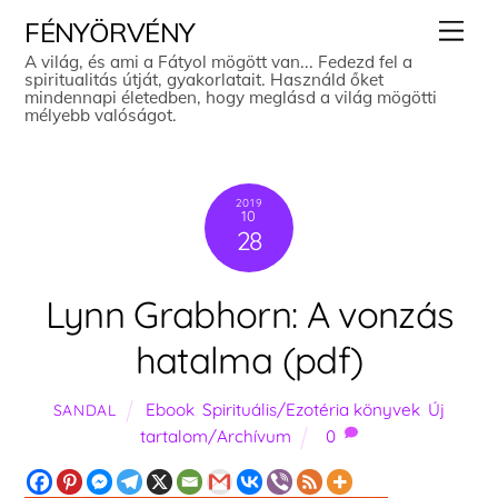
Skip
Men
FÉNYÖRVÉNY
to
A világ, és ami a Fátyol mögött van... Fedezd fel a
spiritualitás útját, gyakorlatait. Használd őket
content
mindennapi életedben, hogy meglásd a világ mögötti
mélyebb valóságot.
2019
10
28
Lynn Grabhorn: A vonzás
hatalma (pdf)
Ebook
,
Spirituális/Ezotéria könyvek
,
Új
SANDAL
tartalom/Archívum
0