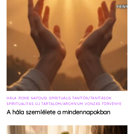
HÁLA
,
ROXIE NAFOUSI
,
SPIRITUÁLIS TANÍTÓK/TANÍTÁSOK
,
SPIRITUALITÁS
,
ÚJ TARTALOM/ARCHÍVUM
,
VONZÁS TÖRVÉNYE
A hála szemlélete a mindennapokban