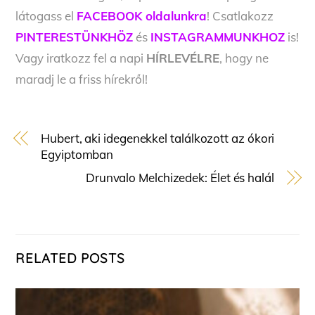
látogass el
FACEBOOK oldalunkra
! Csatlakozz
PINTERESTÜNKHÖZ
és
INSTAGRAMMUNKHOZ
is!
Vagy iratkozz fel a napi
HÍRLEVÉLRE
, hogy ne
maradj le a friss hírekről!
Hubert, aki idegenekkel találkozott az ókori
Egyiptomban
Drunvalo Melchizedek: Élet és halál
RELATED POSTS