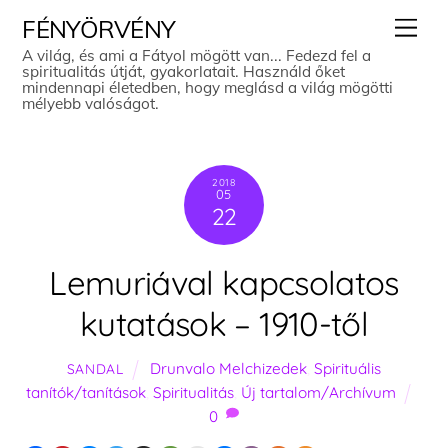
Skip
Men
FÉNYÖRVÉNY
to
A világ, és ami a Fátyol mögött van... Fedezd fel a
spiritualitás útját, gyakorlatait. Használd őket
content
mindennapi életedben, hogy meglásd a világ mögötti
mélyebb valóságot.
2018
05
22
Lemuriával kapcsolatos
kutatások – 1910-től
Drunvalo Melchizedek
,
Spirituális
SANDAL
tanítók/tanítások
,
Spiritualitás
,
Új tartalom/Archívum
0