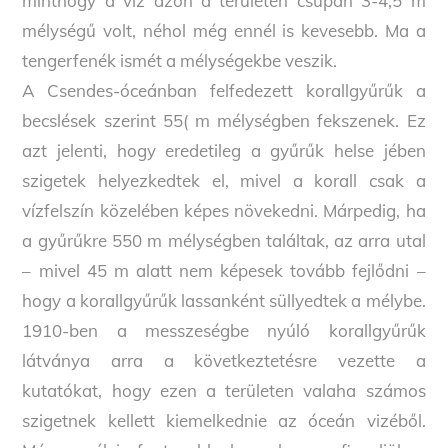
minthogy a víz azon a területen csupán 3-4,5 m
mélységű volt, néhol még ennél is kevesebb. Ma a
tengerfenék ismét a mélységekbe veszik.
A Csendes-óceánban felfedezett korallgyűrűk a
becslések szerint 55( m mélységben fekszenek. Ez
azt jelenti, hogy eredetileg a gyűrűk helse jében
szigetek helyezkedtek el, mivel a korall csak a
vízfelszín közelében képes növekedni. Márpedig, ha
a gyűrűkre 550 m mélységben találtak, az arra utal
– mivel 45 m alatt nem képesek tovább fejlődni –
hogy a korallgyűrűk lassanként süllyedtek a mélybe.
1910-ben a messzeségbe nyúló korallgyűrűk
látványa arra a következtetésre vezette a
kutatókat, hogy ezen a területen valaha számos
szigetnek kellett kiemelkednie az óceán vizéből.