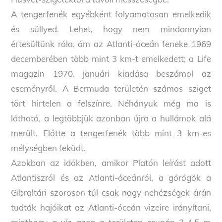
A tengerfenék egyébként folyamatosan emelkedik
és süllyed. Lehet, hogy nem mindannyian
értesültünk róla, ám az Atlanti-óceán feneke 1969
decemberében több mint 3 km-t emelkedett; a Life
magazin 1970. januári kiadása beszámol az
eseményről. A Bermuda területén számos sziget
tört hirtelen a felszínre. Néhányuk még ma is
látható, a legtöbbjük azonban újra a hullámok alá
merült. Előtte a tengerfenék több mint 3 km-es
mélységben feküdt.
Azokban az időkben, amikor Platón leírást adott
Atlantiszról és az Atlanti-óceánról, a görögök a
Gibraltári szoroson túl csak nagy nehézségek árán
tudták hajóikat az Atlanti-óceán vizeire irányítani,