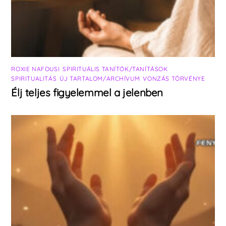
ROXIE NAFOUSI
,
SPIRITUÁLIS TANÍTÓK/TANÍTÁSOK
,
SPIRITUALITÁS
,
ÚJ TARTALOM/ARCHÍVUM
,
VONZÁS TÖRVÉNYE
Élj teljes figyelemmel a jelenben