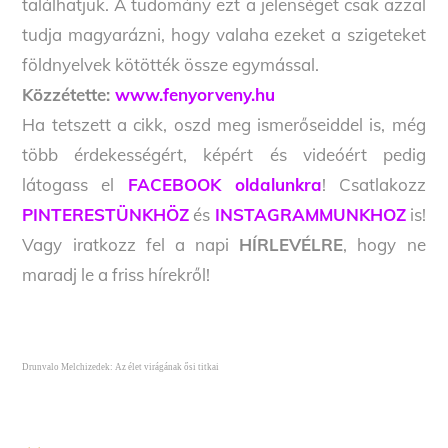
találhatjuk. A tudomány ezt a jelenséget csak azzal
tudja magyarázni, hogy valaha ezeket a szigeteket
földnyelvek kötötték össze egymással.
Közzétette:
www.fenyorveny.hu
Ha tetszett a cikk, oszd meg ismerőseiddel is, még
több érdekességért, képért és videóért pedig
látogass el
FACEBOOK oldalunkra
! Csatlakozz
PINTERESTÜNKHÖZ
és
INSTAGRAMMUNKHOZ
is!
Vagy iratkozz fel a napi
HÍRLEVÉLRE
, hogy ne
maradj le a friss hírekről!
Drunvalo Melchizedek: Az élet virágának ősi titkai