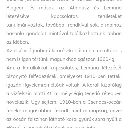
Plogeon és mások az Atlantisz és Lemuria
létezésével kapcsolatos területeket
tanulmányozták, továbbá rendkívül sok, a maihoz
hasonló gondolat mintával találkozhattunk abban
az időben.
Az első világháború kitörésekor álomba merültünk s
nem is igen tértünk magunkhoz egészen 1960-ig.
Ám a korallokkal kapcsolatos, Lemuria létezését
bizonyító felfedezések, amelyeket 1910-ben tettek,
igazán figyelemreméltóak voltak. A korall kizárólag
a vízfelszín alatti 45 m mélységig terjedő rétegben
növekszik. Úgy sejtem, 1910-ben a Csendes-óceán
feneke magasabban feküdt, mint manapság, mivel
az óceán felszínén látható korallgyűrűk sora nyúlt a
Húsvét-szigetektől a távoli messzeségbe.