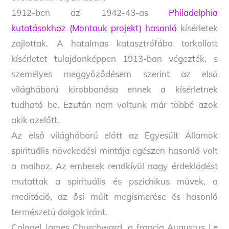
1912-ben az 1942-43-as
Philadelphia
kutatásokhoz (Montauk projekt) hasonló
kísérletek
zajlottak. A hatalmas katasztrófába torkollott
kísérletet tulajdonképpen 1913-ban végezték, s
személyes meggyőződésem szerint az első
világháború kirobbanása ennek a kísérletnek
tudható be. Ezután nem voltunk már többé azok
akik azelőtt.
Az első világháború előtt az Egyesült Államok
spirituális növekedési mintája egészen hasonló volt
a maihoz. Az emberek rendkívül nagy érdeklődést
mutattak a spirituális és pszichikus művek, a
meditáció, az ősi múlt megismerése és hasonló
természetű dolgok iránt.
Colonel James Churchward, a francia Augustus Le