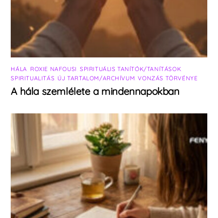
HÁLA
,
ROXIE NAFOUSI
,
SPIRITUÁLIS TANÍTÓK/TANÍTÁSOK
,
SPIRITUALITÁS
,
ÚJ TARTALOM/ARCHÍVUM
,
VONZÁS TÖRVÉNYE
A hála szemlélete a mindennapokban