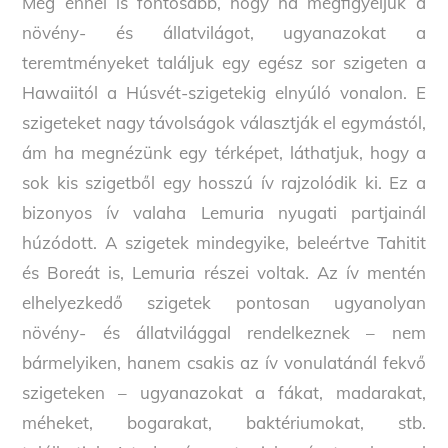
Még ennél is fontosabb, hogy ha megfigyeljük a
növény- és állatvilágot, ugyanazokat a
teremtményeket találjuk egy egész sor szigeten a
Hawaiitól a Húsvét-szigetekig elnyúló vonalon. E
szigeteket nagy távolságok választják el egymástól,
ám ha megnézünk egy térképet, láthatjuk, hogy a
sok kis szigetből egy hosszú ív rajzolódik ki. Ez a
bizonyos ív valaha Lemuria nyugati partjainál
húzódott. A szigetek mindegyike, beleértve Tahitit
és Boreát is, Lemuria részei voltak. Az ív mentén
elhelyezkedő szigetek pontosan ugyanolyan
növény- és állatvilággal rendelkeznek – nem
bármelyiken, hanem csakis az ív vonulatánál fekvő
szigeteken – ugyanazokat a fákat, madarakat,
méheket, bogarakat, baktériumokat, stb.