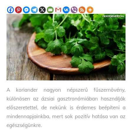
A koriander nagyon népszerű fűszernövény,
különösen az ázsiai gasztronómiában használják
előszeretettel, de nekünk is érdemes beépíteni a
mindennapjainkba, mert sok pozitív hatása van az
egészségünkre.