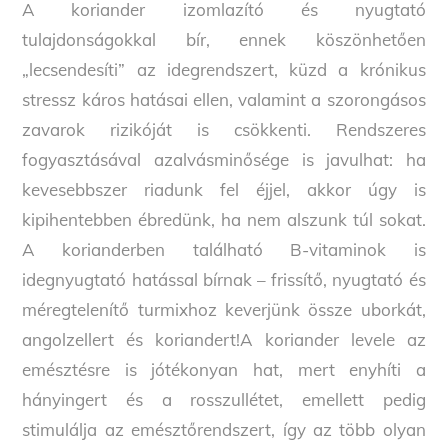
A koriander izomlazító és nyugtató
tulajdonságokkal bír, ennek köszönhetően
„lecsendesíti” az idegrendszert, küzd a krónikus
stressz káros hatásai ellen, valamint a szorongásos
zavarok rizikóját is csökkenti. Rendszeres
fogyasztásával azalvásminősége is javulhat: ha
kevesebbszer riadunk fel éjjel, akkor úgy is
kipihentebben ébredünk, ha nem alszunk túl sokat.
A korianderben található B-vitaminok is
idegnyugtató hatással bírnak – frissítő, nyugtató és
méregtelenítő turmixhoz keverjünk össze uborkát,
angolzellert és koriandert!A koriander levele az
emésztésre is jótékonyan hat, mert enyhíti a
hányingert és a rosszullétet, emellett pedig
stimulálja az emésztőrendszert, így az több olyan