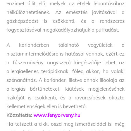
enzimet állít elő, melyek az ételek lebontásához
nélkülözhetetlenek. Az emésztés javításával a
gázképződést is csökkenti, és a rendszeres
fogyasztásával megakadályozhatjuk a puffadást.
A korianderben található vegyületek a
hisztamintermelődésre is hatással vannak, ezért ez
a fűszernövény nagyszerű kiegészítője lehet az
allergiaellenes terápiáknak, főleg akkor, ha valaki
szénanáthás. A koriander, illetve annak illóolaja az
allergiás bőrtüneteket, kiütések megjelenésének
rizikóját is csökkenti, és a rovarcsípések okozta
kellemetlenségek ellen is bevethető.
Közzétette:
www.fenyorveny.hu
Ha tetszett a cikk, oszd meg ismerőseiddel is, még