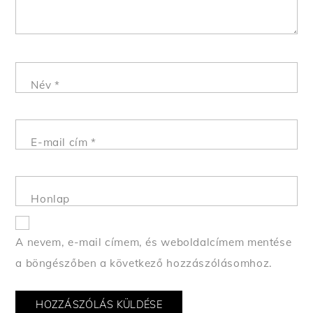
Név
*
E-mail cím
*
Honlap
A nevem, e-mail címem, és weboldalcímem mentése
a böngészőben a következő hozzászólásomhoz.