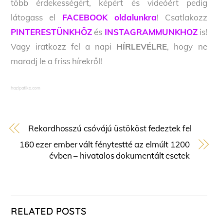
több érdekességért, képért és videóért pedig
látogass el
FACEBOOK oldalunkra
! Csatlakozz
PINTERESTÜNKHÖZ
és
INSTAGRAMMUNKHOZ
is!
Vagy iratkozz fel a napi
HÍRLEVÉLRE
, hogy ne
maradj le a friss hírekről!
hazipatika.com
Rekordhosszú csóvájú üstököst fedeztek fel
160 ezer ember vált fénytestté az elmúlt 1200
évben – hivatalos dokumentált esetek
RELATED POSTS