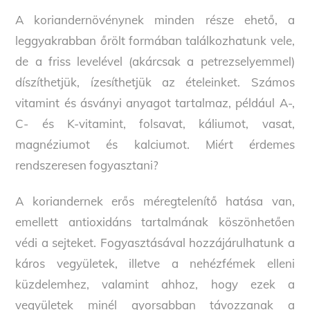
A koriandernövénynek minden része ehető, a
leggyakrabban őrölt formában találkozhatunk vele,
de a friss levelével (akárcsak a petrezselyemmel)
díszíthetjük, ízesíthetjük az ételeinket. Számos
vitamint és ásványi anyagot tartalmaz, például A-,
C- és K-vitamint, folsavat, káliumot, vasat,
magnéziumot és kalciumot. Miért érdemes
rendszeresen fogyasztani?
A koriandernek erős méregtelenítő hatása van,
emellett antioxidáns tartalmának köszönhetően
védi a sejteket. Fogyasztásával hozzájárulhatunk a
káros vegyületek, illetve a nehézfémek elleni
küzdelemhez, valamint ahhoz, hogy ezek a
vegyületek minél gyorsabban távozzanak a