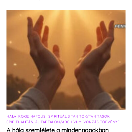
HÁLA
,
ROXIE NAFOUSI
,
SPIRITUÁLIS TANÍTÓK/TANÍTÁSOK
,
SPIRITUALITÁS
,
ÚJ TARTALOM/ARCHÍVUM
,
VONZÁS TÖRVÉNYE
A hála szemlélete a mindennapokban