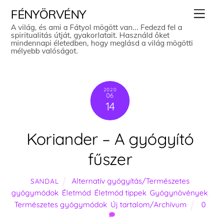
Skip
Men
FÉNYÖRVÉNY
to
A világ, és ami a Fátyol mögött van... Fedezd fel a
spiritualitás útját, gyakorlatait. Használd őket
content
mindennapi életedben, hogy meglásd a világ mögötti
mélyebb valóságot.
2020
06
14
Koriander – A gyógyító
fűszer
Alternatív gyógyítás/Természetes
SANDAL
gyógymódok
,
Életmód
,
Életmód tippek
,
Gyógynövények
,
Természetes gyógymódok
,
Új tartalom/Archívum
0