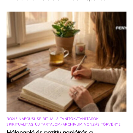
ROXIE NAFOUSI
,
SPIRITUÁLIS TANÍTÓK/TANÍTÁSOK
,
SPIRITUALITÁS
,
ÚJ TARTALOM/ARCHÍVUM
,
VONZÁS TÖRVÉNYE
Hálanapló és pozitív naplóírás a