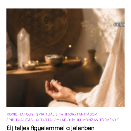
ROXIE NAFOUSI
,
SPIRITUÁLIS TANÍTÓK/TANÍTÁSOK
,
SPIRITUALITÁS
,
ÚJ TARTALOM/ARCHÍVUM
,
VONZÁS TÖRVÉNYE
Élj teljes figyelemmel a jelenben