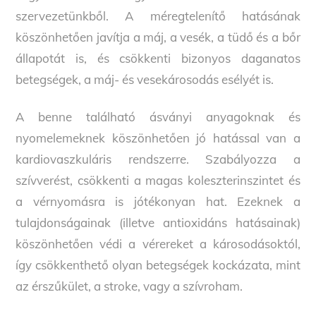
szervezetünkből. A méregtelenítő hatásának
köszönhetően javítja a máj, a vesék, a tüdő és a bőr
állapotát is, és csökkenti bizonyos daganatos
betegségek, a máj- és vesekárosodás esélyét is.
A benne található ásványi anyagoknak és
nyomelemeknek köszönhetően jó hatással van a
kardiovaszkuláris rendszerre. Szabályozza a
szívverést, csökkenti a magas koleszterinszintet és
a vérnyomásra is jótékonyan hat. Ezeknek a
tulajdonságainak (illetve antioxidáns hatásainak)
köszönhetően védi a vérereket a károsodásoktól,
így csökkenthető olyan betegségek kockázata, mint
az érszűkület, a stroke, vagy a szívroham.