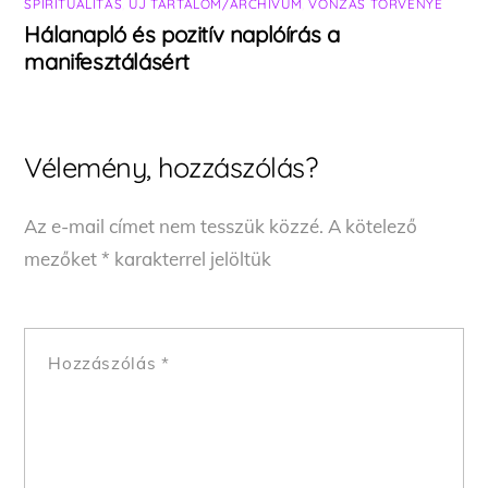
SPIRITUALITÁS
,
ÚJ TARTALOM/ARCHÍVUM
,
VONZÁS TÖRVÉNYE
Hálanapló és pozitív naplóírás a
manifesztálásért
Vélemény, hozzászólás?
Az e-mail címet nem tesszük közzé.
A kötelező
mezőket
*
karakterrel jelöltük
Hozzászólás
*