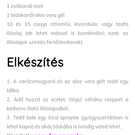
1 evőkanál ecet
1 teáskanál aleo vera gél
10 és 15 csepp citromfű; levendula; vagy teafa
illóolaj (de lehet mással is kombinálni; ezek az
illóolajok szintén fertőtlenítenek)
Elkészítés
1. A varázsmogyoró és az aloe vera gélt tedd egy
tálba.
2. Add hozzá az ecetet. Végül néhány cseppet a
kedvenc illatú illóolajodból.
3. Tedd bele egy kicsi spraybe (gyógyszertárban is
lehet kapni) és akár táskába is mindig veled lehet.