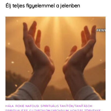
Élj teljes figyelemmel a jelenben
HÁLA
,
ROXIE NAFOUSI
,
SPIRITUÁLIS TANÍTÓK/TANÍTÁSOK
,
SPIRITUALITÁS
,
ÚJ TARTALOM/ARCHÍVUM
,
VONZÁS TÖRVÉNYE