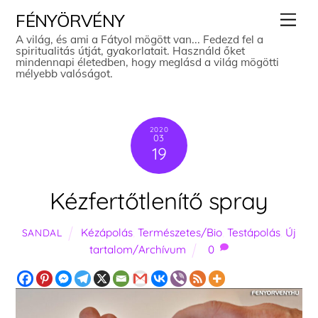
Skip
Men
FÉNYÖRVÉNY
to
A világ, és ami a Fátyol mögött van... Fedezd fel a
spiritualitás útját, gyakorlatait. Használd őket
content
mindennapi életedben, hogy meglásd a világ mögötti
mélyebb valóságot.
2020
03
19
Kézfertőtlenítő spray
Kézápolás
,
Természetes/Bio
,
Testápolás
,
Új
SANDAL
tartalom/Archívum
0