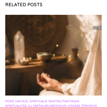
RELATED POSTS
ROXIE NAFOUSI
,
SPIRITUÁLIS TANÍTÓK/TANÍTÁSOK
,
SPIRITUALITÁS
,
ÚJ TARTALOM/ARCHÍVUM
,
VONZÁS TÖRVÉNYE