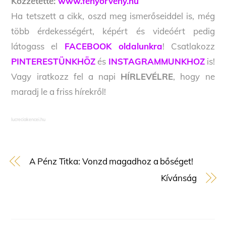
Közzétette:
www.fenyorveny.hu
Ha tetszett a cikk, oszd meg ismerőseiddel is, még
több érdekességért, képért és videóért pedig
látogass el
FACEBOOK oldalunkra
! Csatlakozz
PINTERESTÜNKHÖZ
és
INSTAGRAMMUNKHOZ
is!
Vagy iratkozz fel a napi
HÍRLEVÉLRE
, hogy ne
maradj le a friss hírekről!
lucreciakencei.hu
A Pénz Titka: Vonzd magadhoz a bőséget!
Kívánság