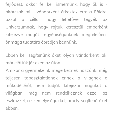
fejlődést, akkor fel kell ismernünk, hogy ők is -
akárcsak mi – vándorként érkeztek erre a Földre,
azzal a céllal, hogy lehetővé tegyék az
Univerzumnak, hogy rajtuk keresztül emberként
kifejezve magát -egyéniségünknek megfelelően-
önmaga tudatára ébredjen bennünk.
Ebben kell segítenünk őket, olyan vándorként, aki
már előttük jár ezen az úton.
Amikor a gyermekeink megérkeznek hozzánk, még
teljesen tapasztalatlanok ennek a világnak a
működéséről, nem tudják kifejezni magukat a
világban, még nem rendelkeznek azzal az
eszközzel, a személyiségükkel, amely segítené őket
ebben.