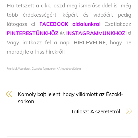
Ha tetszett a cikk, oszd meg ismerőseiddel is, még
több érdekességért, képért és videóért pedig
látogass el
FACEBOOK oldalunkra
! Csatlakozz
PINTERESTÜNKHÖZ
és
INSTAGRAMMUNKHOZ
is!
Vagy iratkozz fel a napi
HÍRLEVÉLRE
, hogy ne
maradj le a friss hírekről!
Frank M. Wanderer: Csendes forradalom /
A tudat evolúciója
Komoly bajt jelent, hogy villámlott az Északi-
sarkon
Tatiosz: A szeretetről