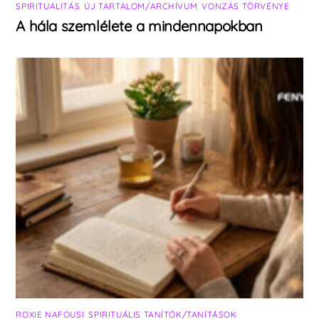
SPIRITUALITÁS
,
ÚJ TARTALOM/ARCHÍVUM
,
VONZÁS TÖRVÉNYE
A hála szemlélete a mindennapokban
ROXIE NAFOUSI
,
SPIRITUÁLIS TANÍTÓK/TANÍTÁSOK
,