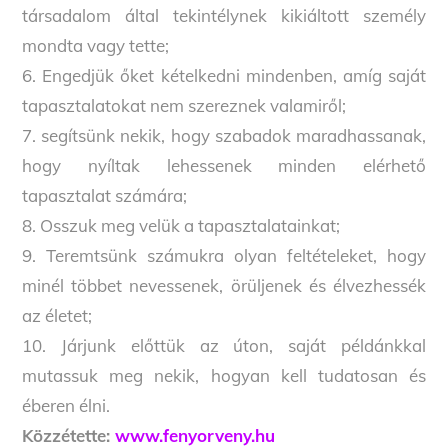
társadalom által tekintélynek kikiáltott személy
mondta vagy tette;
6. Engedjük őket kételkedni mindenben, amíg saját
tapasztalatokat nem szereznek valamiről;
7. segítsünk nekik, hogy szabadok maradhassanak,
hogy nyíltak lehessenek minden elérhető
tapasztalat számára;
8. Osszuk meg velük a tapasztalatainkat;
9. Teremtsünk számukra olyan feltételeket, hogy
minél többet nevessenek, örüljenek és élvezhessék
az életet;
10. Járjunk előttük az úton, saját példánkkal
mutassuk meg nekik, hogyan kell tudatosan és
éberen élni.
Közzétette:
www.fenyorveny.hu