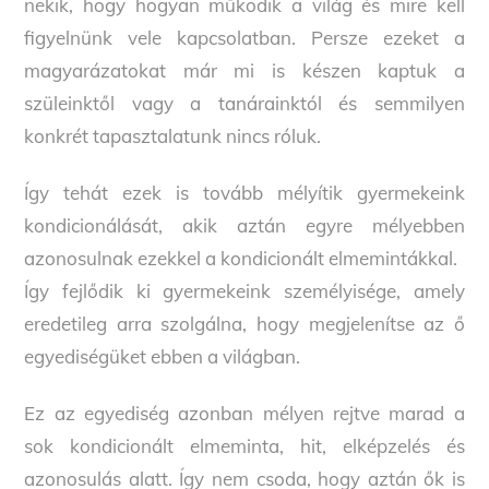
nekik, hogy hogyan működik a világ és mire kell
figyelnünk vele kapcsolatban. Persze ezeket a
magyarázatokat már mi is készen kaptuk a
szüleinktől vagy a tanárainktól és semmilyen
konkrét tapasztalatunk nincs róluk.
Így tehát ezek is tovább mélyítik gyermekeink
kondicionálását, akik aztán egyre mélyebben
azonosulnak ezekkel a kondicionált elmemintákkal.
Így fejlődik ki gyermekeink személyisége, amely
eredetileg arra szolgálna, hogy megjelenítse az ő
egyediségüket ebben a világban.
Ez az egyediség azonban mélyen rejtve marad a
sok kondicionált elmeminta, hit, elképzelés és
azonosulás alatt. Így nem csoda, hogy aztán ők is