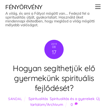
Skip
Men
FÉNYÖRVÉNY
to
A világ, és ami a Fátyol mögött van... Fedezd fel a
spiritualitás útját, gyakorlatait. Használd őket
content
mindennapi életedben, hogy meglásd a világ mögötti
mélyebb valóságot.
2019
08
17
Hogyan segíthetjük elő
gyermekünk spirituális
fejlődését?
Spiritualitás
,
Spiritualitás és a gyerekek
,
Új
SANDAL
tartalom/Archívum
0