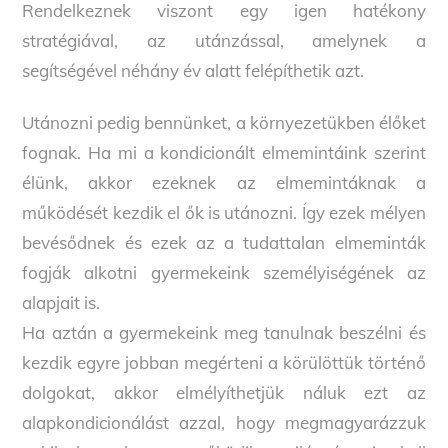
Rendelkeznek viszont egy igen hatékony
stratégiával, az utánzással, amelynek a
segítségével néhány év alatt felépíthetik azt.
Utánozni pedig bennünket, a környezetükben élőket
fognak. Ha mi a kondicionált elmemintáink szerint
élünk, akkor ezeknek az elmemintáknak a
működését kezdik el ők is utánozni. Így ezek mélyen
bevésődnek és ezek az a tudattalan elmeminták
fogják alkotni gyermekeink személyiségének az
alapjait is.
Ha aztán a gyermekeink meg tanulnak beszélni és
kezdik egyre jobban megérteni a körülöttük történő
dolgokat, akkor elmélyíthetjük náluk ezt az
alapkondicionálást azzal, hogy megmagyarázzuk