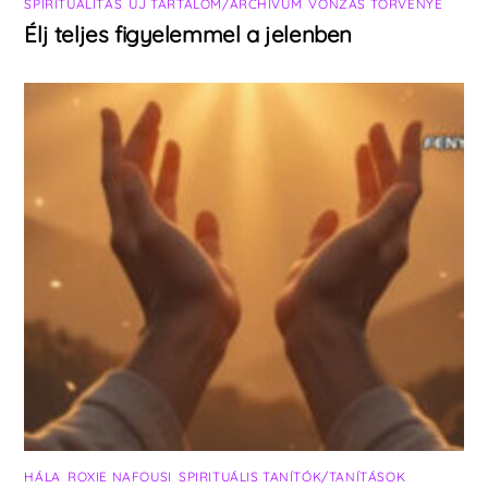
SPIRITUALITÁS
,
ÚJ TARTALOM/ARCHÍVUM
,
VONZÁS TÖRVÉNYE
Élj teljes figyelemmel a jelenben
HÁLA
,
ROXIE NAFOUSI
,
SPIRITUÁLIS TANÍTÓK/TANÍTÁSOK
,