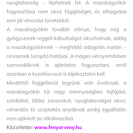
nyugtalanság – léphetnek fel. A macskagyökér
fogyasztása nem okoz függőséget, és elhagyása
sem jár elvonási tünetekkel.
A macskagyökér további előnye, hogy míg a
gyógyszerek reggeli kábultságot okozhatnak, addig
a macskagyökérnek – megfelelő adagolás esetén –
nincsenek tompító hatásai. A magas vérnyomásban
szenvedőknek is ajánlatos fogyasztani, erről
azonban a kezelőorvost is tájékoztatni kell.
Mindettől függetlenül legyünk vele óvatosak: a
macskagyökér túl nagy mennyiségben fejfájást,
szédülést, látási zavarokat, nyugtalanságot okoz;
várandós és szoptatós anyáknak pedig egyáltalán
nem ajánlott az alkalmazása.
Közzétette:
www.fenyorveny.hu