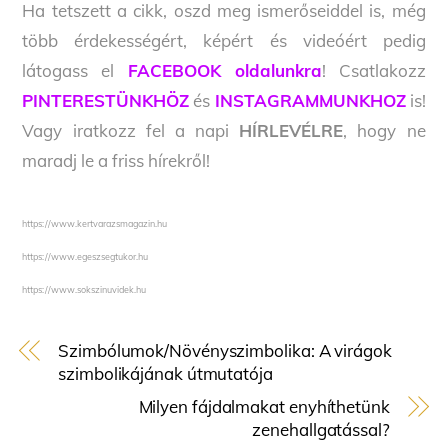
Ha tetszett a cikk, oszd meg ismerőseiddel is, még
több érdekességért, képért és videóért pedig
látogass el
FACEBOOK oldalunkra
! Csatlakozz
PINTERESTÜNKHÖZ
és
INSTAGRAMMUNKHOZ
is!
Vagy iratkozz fel a napi
HÍRLEVÉLRE
, hogy ne
maradj le a friss hírekről!
https://www.kertvarazsmagazin.hu
https://www.egeszsegtukor.hu
https://www.sokszinuvidek.hu
Szimbólumok/Növényszimbolika: A virágok
szimbolikájának útmutatója
Milyen fájdalmakat enyhíthetünk
zenehallgatással?