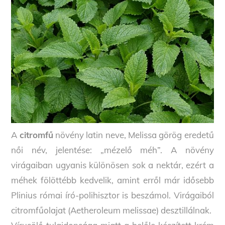
A
citromfű
növény latin neve, Melissa görög eredetű
női név, jelentése: „mézelő méh”. A növény
virágaiban ugyanis különösen sok a nektár, ezért a
méhek fölöttébb kedvelik, amint erről már idősebb
Plinius római író-polihisztor is beszámol. Virágaiból
citromfűolajat (Aetheroleum melissae) desztillálnak.