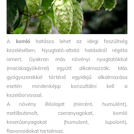
A
komló
hatásos lehet az idegi feszültség
kezelésében. Nyugtató-altató hatásáról régóta
ismert. Gyakran más növényi nyugtatókkal
(macskagyökérrel) együtt alkalmazzák. Más
gyógyszerekkel történő egyidejű alkalmazása
esetén mindenképp konzultálni kell a
kezelőorvossal.
A növény illóolajat (mircént, humulént),
metilbutenolt, cseranyagokat, komló
keserűanyagokat (humulont, lupulont),
flavonoidokat tartalmaz.