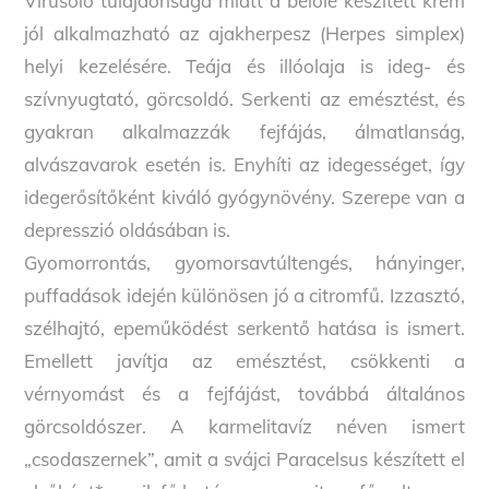
Vírusölő tulajdonsága miatt a belőle készített krém
jól alkalmazható az ajakherpesz (Herpes simplex)
helyi kezelésére. Teája és illóolaja is ideg- és
szívnyugtató, görcsoldó. Serkenti az emésztést, és
gyakran alkalmazzák fejfájás, álmatlanság,
alvászavarok esetén is. Enyhíti az idegességet, így
idegerősítőként kiváló gyógynövény. Szerepe van a
depresszió oldásában is.
Gyomorrontás, gyomorsavtúltengés, hányinger,
puffadások idején különösen jó a citromfű. Izzasztó,
szélhajtó, epeműködést serkentő hatása is ismert.
Emellett javítja az emésztést, csökkenti a
vérnyomást és a fejfájást, továbbá általános
görcsoldószer. A karmelitavíz néven ismert
„csodaszernek”, amit a svájci Paracelsus készített el