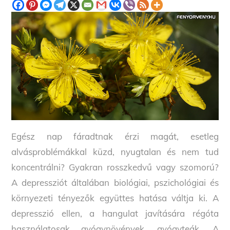
Egész nap fáradtnak érzi magát, esetleg
alvásproblémákkal küzd, nyugtalan és nem tud
koncentrálni? Gyakran rosszkedvű vagy szomorú?
A depressziót általában biológiai, pszichológiai és
környezeti tényezők együttes hatása váltja ki. A
depresszió ellen, a hangulat javítására régóta
használatosak gyógynövények, gyógyteák. A