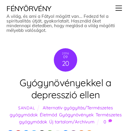
Skip
Men
FÉNYÖRVÉNY
to
A világ, és ami a Fátyol mögött van... Fedezd fel a
spiritualitás útját, gyakorlatait. Használd őket
content
mindennapi életedben, hogy meglásd a világ mögötti
mélyebb valóságot.
2016
09
20
Gyógynövényekkel a
depresszió ellen
Alternatív gyógyítás/Természetes
SANDAL
gyógymódok
,
Életmód
,
Gyógynövények
,
Természetes
gyógymódok
,
Új tartalom/Archívum
0