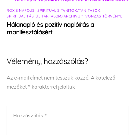
ROXIE NAFOUSI
,
SPIRITUÁLIS TANÍTÓK/TANÍTÁSOK
,
SPIRITUALITÁS
,
ÚJ TARTALOM/ARCHÍVUM
,
VONZÁS TÖRVÉNYE
Hálanapló és pozitív naplóírás a
manifesztálásért
Vélemény, hozzászólás?
Az e-mail címet nem tesszük közzé.
A kötelező
mezőket
*
karakterrel jelöltük
Hozzászólás
*