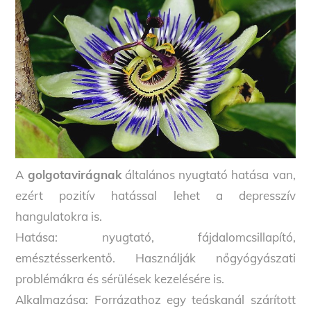
A
golgotavirágnak
általános nyugtató hatása van,
ezért pozitív hatással lehet a depresszív
hangulatokra is.
Hatása: nyugtató, fájdalomcsillapító,
emésztésserkentő. Használják nőgyógyászati
problémákra és sérülések kezelésére is.
Alkalmazása: Forrázathoz egy teáskanál szárított