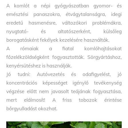
A komlót a népi gyógyászatban gyomor- és
emésztési panaszokra, étvágytalanságra, idegi
eredetű hasmenésre, változókori problémákra,
nyugtató- és altatószerként, külsőleg
borogatásként fekélyek kezelésére használták.
A rómaiak a fiatal komlóhajtásokat
főzelékzöldségként fogyasztották. Sörgyártáshoz,
kenyérsütéshez is használják.
Jó tudni: Autóvezetés és odafigyelést, jó
koncentrációs képességet igénylő tevékenység
végzése előtt nem javasolt teájának fogyasztása,
mert elálmosít! A friss tobozok érintése
bőrgyulladást okozhat.