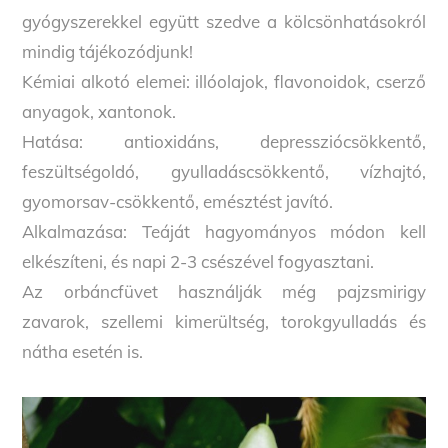
gyógyszerekkel együtt szedve a kölcsönhatásokról
mindig tájékozódjunk!
Kémiai alkotó elemei: illóolajok, flavonoidok, cserző
anyagok, xantonok.
Hatása: antioxidáns, depressziócsökkentő,
feszültségoldó, gyulladáscsökkentő, vízhajtó,
gyomorsav-csökkentő, emésztést javító.
Alkalmazása: Teáját hagyományos módon kell
elkészíteni, és napi 2-3 csészével fogyasztani.
Az orbáncfüvet használják még pajzsmirigy
zavarok, szellemi kimerültség, torokgyulladás és
nátha esetén is.