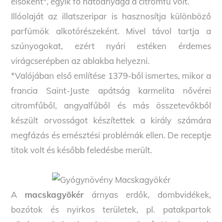
elsőként*, egyik fő hatóanyaga a citromfű volt.
Illóolaját az illatszeripar is hasznosítja különböző
parfümök alkotórészeként. Mivel távol tartja a
szúnyogokat, ezért nyári estéken érdemes
virágcserépben az ablakba helyezni.
*Valójában első említése 1379-ből ismertes, mikor a
francia Saint-Juste apátság karmelita nővérei
citromfűből, angyalfűből és más összetevőkből
készült orvosságot készítettek a király számára
megfázás és emésztési problémák ellen. De receptje
titok volt és később feledésbe merült.
A
macskagyökér
árnyas erdők, dombvidékek,
bozótok és nyirkos területek, pl. patakpartok