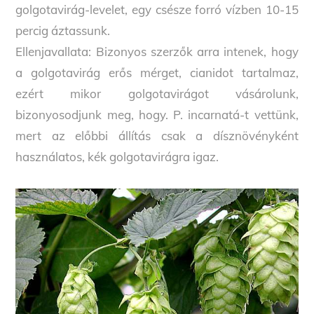
golgotavirág-levelet, egy csésze forró vízben 10-15
percig áztassunk.
Ellenjavallata: Bizonyos szerzők arra intenek, hogy
a golgotavirág erős mérget, cianidot tartalmaz,
ezért mikor golgotavirágot vásárolunk,
bizonyosodjunk meg, hogy. P. incarnatá-t vettünk,
mert az előbbi állítás csak a dísznövényként
használatos, kék golgotavirágra igaz.