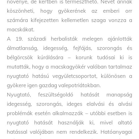
növénye, de kertben is termeszthető. Nevét annak
köszönheti, hogy gyökerének az emberi orr
számára kifejezetten kellemetlen szaga vonzza a
macskákat.
A 19. századi herbalisták melegen ajánlották
álmatlanság, idegesség, fejfájás, szorongás és
bélgörcsök kúrálására – korunk tudósai ki is
mutatták, hogy a macskagyökér valóban tartalmaz
nyugtató hatású vegyületcsoportot, különösen a
gyökere igen gazdag valepotriátokban.
Nyugtató, feszültségoldó hatását manapság
idegesség, szorongás, ideges elalvási és alvási
problémák esetén alkalmazzák – utóbbi esetben is
nyugtató hatását használják ki, mivel altató
hatással valójában nem rendelkezik. Hatóanyagai