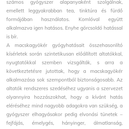
számos gyógyszer alapanyaként szolgálnak,
emellett leggyakrabban tea, tinktúra és fürdő
formájában használatos. Komlóval együtt
alkalmazva igen hatásos. Enyhe görcsoldó hatással
is bír.
A macskagyökér gyógyhatásait összehasonlító
kísérletek során szintetikusan előállított altatókkal,
nyugtatókkal szemben vizsgálták, s arra a
következtetésre jutottak, hogy a macskagyökér
alkalmazása sok szempontból biztonságosabb. Az
altatók rendszeres szedéséhez ugyanis a szervezet
olyannyira hozzászokhat, hogy a kívánt hatás
eléréséhez mind nagyobb adagokra van szükség, a
gyógyszer elhagyásakor pedig elvonási tünetek –
fejfájás, émelygés, hányinger, álmatlanság,