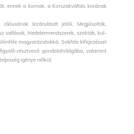
 át, en­nek a kornak, a Korszakváltás korának
iklusának lezárulását jelöli. Megjósolták,
z vallások, hiedelemrendszerek, szekták, kul­
különféle magyarázatokká. Sokféle kifejezéssel
igyelő-résztvevő gondolatvilágába, vala­mint
teljesség igénye nélkül: