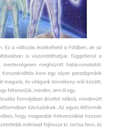
n. Ez a változás érzékelhető a Földben, de az
tásokban is viszontláthatjuk, függetlenül a
 mesterségesen meghúzott határvonalaitól.
A Korszakváltás kora egy olyan paradigmánk
aját magunk, és világunk termékeny erői között,
gy felismerjük, minden, ami él egy.
ulá­si formájában (kivétel nélkül), mindenütt
letformában tükröződnek. Az egyes létformák
rdekében, hogy magasabb frekvenciákat hozzon
etettebb mátrixa­it fejlessze ki, tartsa fenn, és