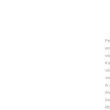
Pé
em
va
Ko
vé
va
A 
ér
ös
lé