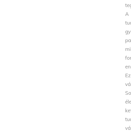
te
A 
tu
gy
pa
mi
fo
en
Ez
vá
So
él
ke
tu
vá