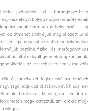
 ciklus lezárulását jelzi — harangozza be a
emény kezdetét. A bolygó mágneses erőtereinek
lappulzusának harmonikus frekvenciáit — új
ben az átmenet éveit éljük meg aközött „ami
y testileg egy magasabb szintű megnyilvánulási
ormáljuk testünk fizikai és morfogenetikus
kváltás által aktivált geometria új kódjainak.
ondolkodás, az érzé­sek és érzelmek radikális
 élik át, amelyeket legkevésbé szeretnének
, megvizsgálhatjuk az őket körülvevő hiedelme­
íthatjuk) forrásukat. Minden, amit valaha is
lyan folyamaton megy keresztül, ami örökre meg­
 a világot.