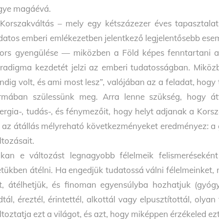
gye magáévá.
Korszakváltás – mely egy kétszázezer éves tapasztalati
datos emberi emlékezetben je­lentkező legjelentősebb es
ors gyengülése — miközben a Föld képes fenntartani a
radigma kezdetét jelzi az emberi tudatosságban. Miköz
ndig volt, és ami most lesz”, valójában az a feladat, hog
rmában szü­lessünk meg. Arra lenne szükség, hogy átf
ergia-, tudás-, és fénymezőit, hogy helyt adjanak a Korsza
 az átállás mélyreható következményeket eredményez: a g
ltozásait.
kan e változást legnagyobb félelmeik felismeréseként
etükben átélni. Ha engedjük tuda­tossá válni félelmeinket
t, átélhetjük, és finoman egyensúlyba hozhatjuk (gyógy
dtál, éreztél, érintettél, alkottál vagy elpusztítottál, o
ltoztatja ezt a világot, és azt, hogy miképpen érzékeled ezt