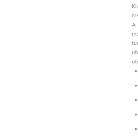
Ki
me
A 
me
tu
ut
ut