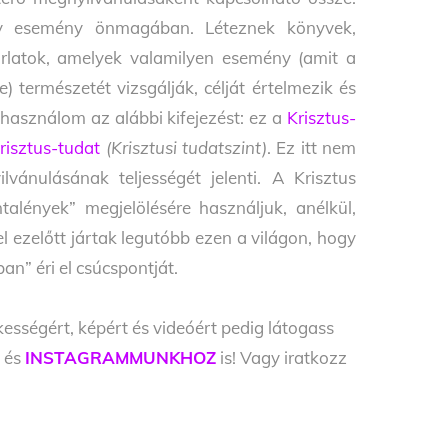
ely esemény önmagában. Léteznek könyvek,
rla­tok, amelyek valamilyen esemény (amit a
) természetét vizsgálják, célját ér­telmezik és
n használom az alábbi kifejezést: ez a
Krisztus-
risztus-tudat
(Krisztusi tudatszint)
. Ez itt nem
vánulásának teljessé­gét jelenti. A Krisztus
ntalények” megjelölésére használjuk, anélkül,
 ezelőtt jártak legutóbb ezen a világon, hogy
n” éri el csúcspontját.
kességért, képért és videóért pedig látogass
Z
és
INSTAGRAMMUNKHOZ
is! Vagy iratkozz