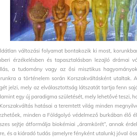
ldátlan változási folyamat bontakozik ki most, korunkba
beri érzékelésben és tapasztalásban lezajló drámai vál
llás, a tudomány vagy az ősi misztikus hagyományok
runkra a történelem során Korszakváltásként utaltak. 
gét jelzi, mely az elválasztottság látszatát tartja fenn s
lamint egy új paradigma születését, mely lehetővé teszi, ho
Korszakváltás hatásai a teremtett világ minden megnyilván
ezhetőek, minden a Földgolyó védelmező burkában élő é
szes sejtje átformálja biokémiai „áramkörét”, an­nak é
tre, és a ki­áradó tudás (amelyre fényként utalunk) jóval össz