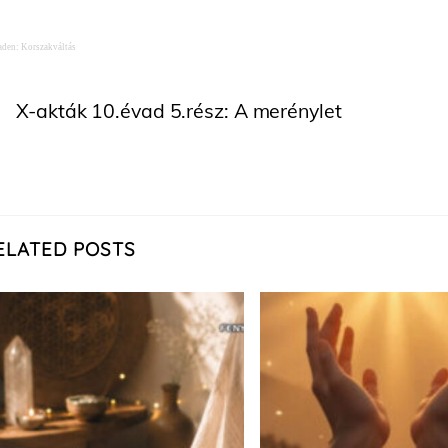
aden: Korszakváltás
X-akták 10.évad 5.rész: A merénylet
ELATED POSTS