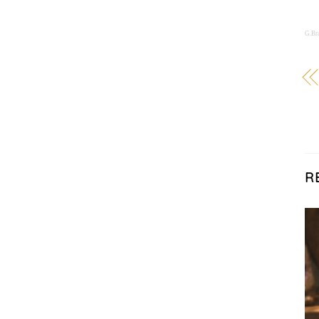
G.Br
R