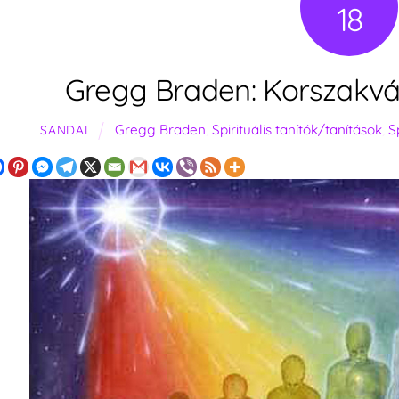
18
Gregg Braden: Korszakvál
Gregg Braden
,
Spirituális tanítók/tanítások
,
S
SANDAL