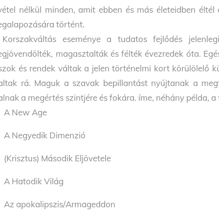
vétel nélkül minden, amit ebben és más életeidben éltél
galapozására történt.
Korszakváltás eseménye a tudatos fejlődés jelenlegi c
gjövendölték, magasztalták és fél­ték évezredek óta. Egés
szok és rendek váltak a jelen történelmi kort körülölelő 
altak rá. Maguk a szavak be­pillantást nyújtanak a megf
alnak a megértés szintjére és fokára. íme, néhány példa, a 
A New Age
A Negyedik Dimenzió
(Krisztus) Második Eljövetele
A Hatodik Világ
Az apokalipszis/Armageddon