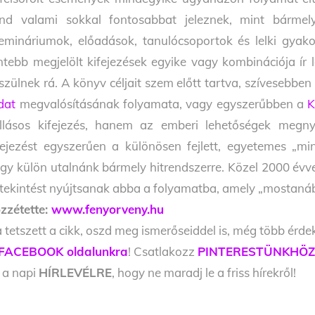
nd valami sokkal fonto­sabbat jeleznek, mint bárm
emináriumok, előadások, tanulócsoportok és lelki gyako
ntebb megjelölt kifejezé­sek egyike vagy kombinációja ír le
szülnek rá. A könyv céljait szem előtt tartva, szíveseb­be
dat
megvalósításának folyamata, vagy egyszerűbben a
K
llásos ki­fejezés, hanem az emberi lehetőségek megnyil
fejezést egyszerűen a különösen fejlett, egye­temes „mi
gy külön utalnánk bármely hitrendszerre. Közel 2000 évvel
tekintést nyújtsanak abba a folyamatba, amely „mostanába
zzétette:
www.fenyorveny.hu
 tetszett a cikk, oszd meg ismerőseiddel is, még több érde
FACEBOOK oldalunkra
! Csatlakozz
PINTERESTÜNKHÖ
l a napi
HÍRLEVÉLRE
, hogy ne maradj le a friss hírekről!