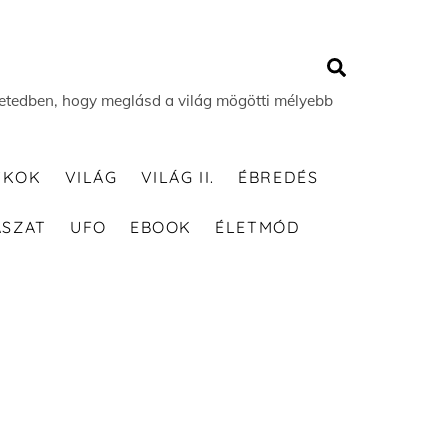
Search
 életedben, hogy meglásd a világ mögötti mélyebb
TKOK
VILÁG
VILÁG II.
ÉBREDÉS
ÁSZAT
UFO
EBOOK
ÉLETMÓD