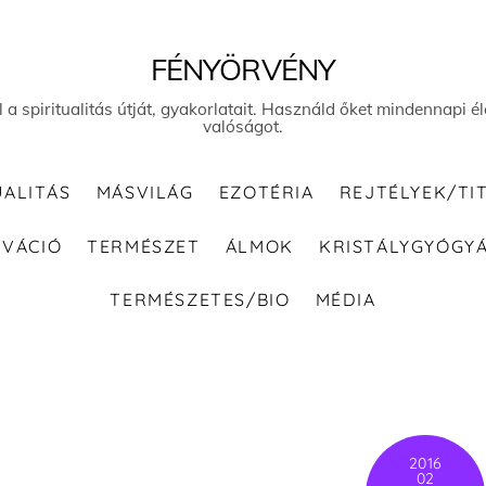
FÉNYÖRVÉNY
el a spiritualitás útját, gyakorlatait. Használd őket mindennapi
valóságot.
UALITÁS
MÁSVILÁG
EZOTÉRIA
REJTÉLYEK/TI
IVÁCIÓ
TERMÉSZET
ÁLMOK
KRISTÁLYGYÓGY
TERMÉSZETES/BIO
MÉDIA
2016
02