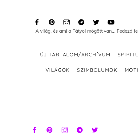
Skip
to
content
A világ, és ami a Fátyol mögött van... Fedezd f
ÚJ TARTALOM/ARCHÍVUM
SPIRIT
VILÁGOK
SZIMBÓLUMOK
MOT