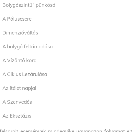
Bolygószintű” pünkösd
A Póluscsere
Dimenzióváltás
A bolygó feltámadása
A Vízöntő kora
A Ciklus Lezárulása
Az ítélet napjai
A Szenvedés
Az Eksztázis
felsorolt események mindegyike ugyanazon folyamat elt