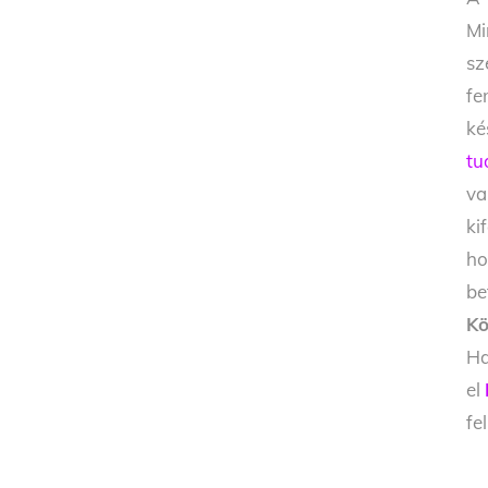
Mi
sz
fe
ké
tu
va
ki
ho
be
Kö
Ha
el
fe