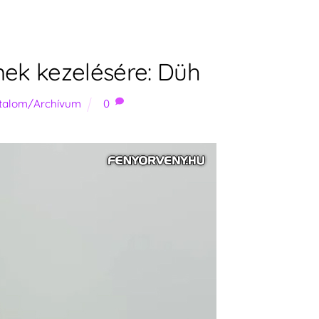
ek kezelésére: Düh
rtalom/Archívum
0