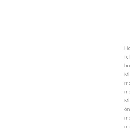
Ha
fe
ho
Mi
má
mo
Mi
ön
me
ma