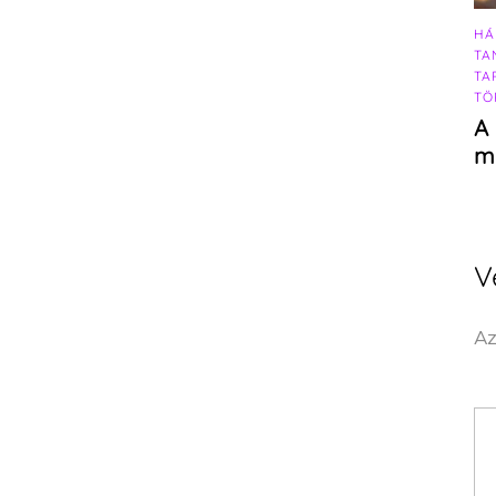
HÁ
TA
TA
TÖ
A 
m
V
Az