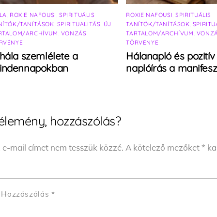
LA
,
ROXIE NAFOUSI
,
SPIRITUÁLIS
ROXIE NAFOUSI
,
SPIRITUÁLIS
NÍTÓK/TANÍTÁSOK
,
SPIRITUALITÁS
,
ÚJ
TANÍTÓK/TANÍTÁSOK
,
SPIRITU
RTALOM/ARCHÍVUM
,
VONZÁS
TARTALOM/ARCHÍVUM
,
VONZ
RVÉNYE
TÖRVÉNYE
hála szemlélete a
Hálanapló és pozitív
indennapokban
naplóírás a manifesz
élemény, hozzászólás?
 e-mail címet nem tesszük közzé.
A kötelező mezőket
*
kar
Hozzászólás
*