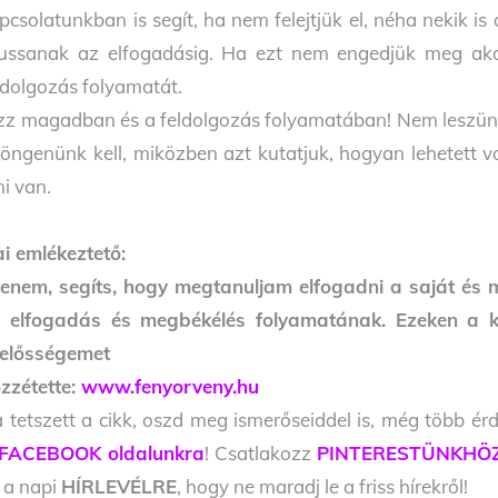
pcsolatunkban is segít, ha nem felejtjük el, néha nekik i
jussanak az elfogadásig. Ha ezt nem engedjük meg ak
ldolgozás folyamatát.
zz magadban és a feldolgozás folyamatában! Nem leszünk 
jöngenünk kell, miközben azt kutatjuk, hogyan lehetett 
i van.
i emlékeztető:
tenem, segíts, hogy megtanuljam elfogadni a saját és 
 elfogadás és megbékélés folyamatának. Ezeken a ker
lelősségemet
zzétette:
www.fenyorveny.hu
 tetszett a cikk, oszd meg ismerőseiddel is, még több érd
FACEBOOK oldalunkra
! Csatlakozz
PINTERESTÜNKHÖ
l a napi
HÍRLEVÉLRE
, hogy ne maradj le a friss hírekről!