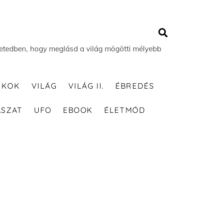
Search
 életedben, hogy meglásd a világ mögötti mélyebb
TKOK
VILÁG
VILÁG II.
ÉBREDÉS
ÁSZAT
UFO
EBOOK
ÉLETMÓD