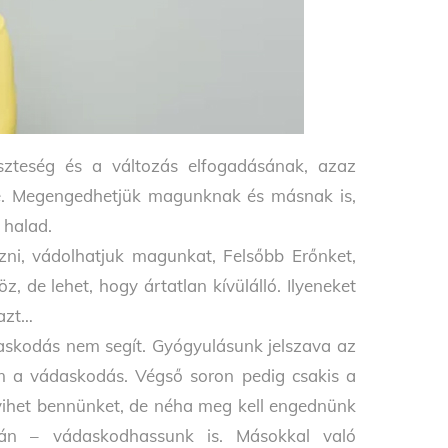
zteség és a változás elfogadásának, azaz
ze. Megengedhetjük magunknak és másnak is,
 halad.
zni, vádolhatjuk magunkat, Felsőbb Erőnket,
 de lehet, hogy ártatlan kívülálló. Ilyeneket
 azt…
askodás nem segít. Gyógyulásunk jelszava az
m a vádaskodás. Végső soron pedig csakis a
 vihet bennünket, de néha meg kell engednünk
án – vádaskodhassunk is. Másokkal való