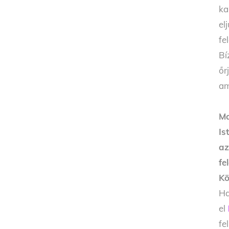
ka
el
fe
Bí
őr
am
Ma
Is
az
fe
Kö
Ha
el
fe