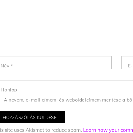
Név
*
E-
Honlap
A nevem, e-mail címem, és weboldalcímem mentése a b
is site uses Akismet to reduce spam.
Learn how your comme