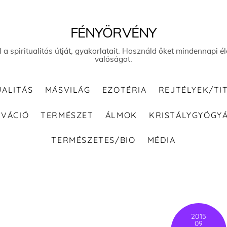
FÉNYÖRVÉNY
el a spiritualitás útját, gyakorlatait. Használd őket mindennapi
valóságot.
UALITÁS
MÁSVILÁG
EZOTÉRIA
REJTÉLYEK/TI
IVÁCIÓ
TERMÉSZET
ÁLMOK
KRISTÁLYGYÓGY
TERMÉSZETES/BIO
MÉDIA
2015
09