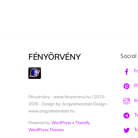
FÉNYÖRVÉNY
Social
F
Pi
Fényörvény - www.fenyorveny.hu I 2013-
I
2026 - Design by: Angyalmandala Design -
www.angyalmandala.hu
T
Powered by
WordPress
•
Themify
Tw
WordPress Themes