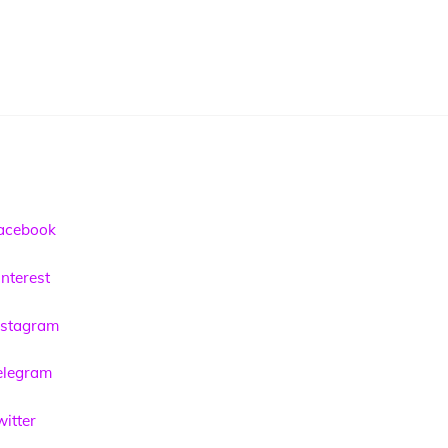
acebook
nterest
nstagram
elegram
itter