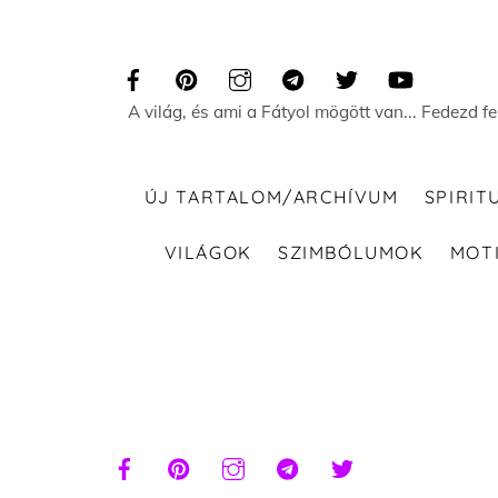
Skip
to
content
A világ, és ami a Fátyol mögött van... Fedezd f
ÚJ TARTALOM/ARCHÍVUM
SPIRIT
VILÁGOK
SZIMBÓLUMOK
MOT