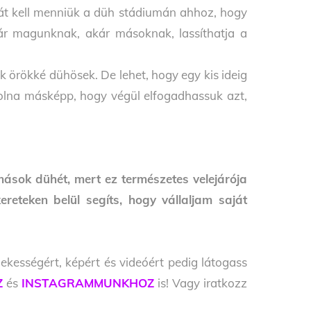
s át kell menniük a düh stádiumán ahhoz, hogy
ár magunknak, akár másoknak, lassíthatja a
örökké dühösek. De lehet, hogy egy kis ideig
volna másképp, hogy végül elfogadhassuk azt,
mások dühét, mert ez természetes velejárója
eteken belül segíts, hogy vállaljam saját
ekességért, képért és videóért pedig látogass
Z
és
INSTAGRAMMUNKHOZ
is! Vagy iratkozz