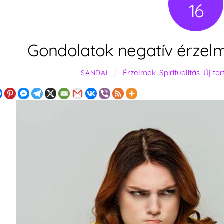
16
Gondolatok negatív érzelm
Érzelmek
,
Spiritualitás
,
Új ta
SANDAL