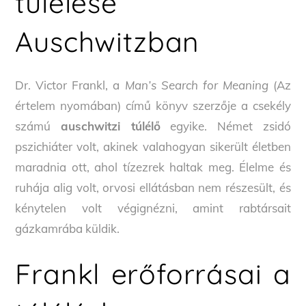
túlélése
Auschwitzban
Dr. Victor Frankl, a
Man’s Search for Meaning
(Az
értelem nyomában) című könyv szerzője a csekély
számú
auschwitzi túlélő
egyike. Német zsidó
pszichiáter volt, akinek valahogyan sikerült életben
maradnia ott, ahol tízezrek haltak meg. Élelme és
ruhája alig volt, orvosi ellátásban nem részesült, és
kénytelen volt végignézni, amint rabtársait
gázkamrába küldik.
Frankl erőforrásai a