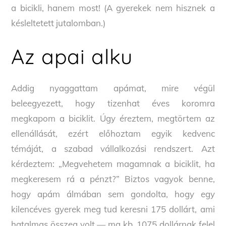
a bicikli, hanem most! (A gyerekek nem hisznek a
késleltetett jutalomban.)
Az apai alku
Addig nyaggattam apámat, mire végül
beleegyezett, hogy tizenhat éves koromra
megkapom a biciklit. Úgy éreztem, megtörtem az
ellenállását, ezért előhoztam egyik kedvenc
témáját, a szabad vállalkozási rendszert. Azt
kérdeztem: „Megvehetem magamnak a biciklit, ha
megkeresem rá a pénzt?” Biztos vagyok benne,
hogy apám álmában sem gondolta, hogy egy
kilencéves gyerek meg tud keresni 175 dollárt, ami
hatalmas összeg volt — ma kb. 1075 dollárnak felel