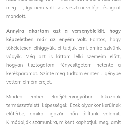
meg —, így nem volt sok veszteni valója, és igent
mondott.
Annyira akartam azt a versenybiciklit, hogy
képzeletben már az enyém volt.
Fontos, hogy
tökéletesen elhiggyük, el tudjuk érni, amire szívünk
vágyik. Még azt is láttam lelki szemeim előtt,
hogyan tisztogatom, fényesítgetem hetente a
kerékpáromat. Szinte meg tudtam érinteni. Igénybe
vettem elmém erejét.
Minden ember elméjében/agyában lakoznak
természetfeletti képességek. Ezek olyankor kerülnek
előtérbe, amikor igazán hőn állítunk valamit.
Kimódolják számunkra, miként kaphatjuk meg, amit