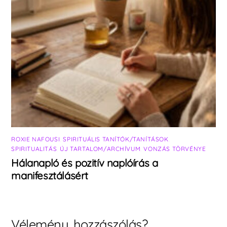
ROXIE NAFOUSI
,
SPIRITUÁLIS TANÍTÓK/TANÍTÁSOK
,
SPIRITUALITÁS
,
ÚJ TARTALOM/ARCHÍVUM
,
VONZÁS TÖRVÉNYE
Hálanapló és pozitív naplóírás a
manifesztálásért
Vélemény, hozzászólás?