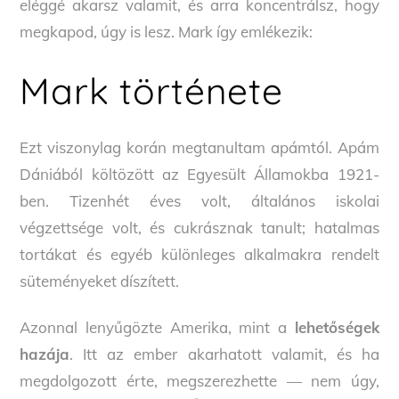
eléggé akarsz valamit, és arra koncentrálsz, hogy
megkapod, úgy is lesz. Mark így emlékezik:
Mark története
Ezt viszonylag korán megtanultam apámtól. Apám
Dániából költözött az Egyesült Államokba 1921-
ben. Tizenhét éves volt, általános iskolai
végzettsége volt, és cukrásznak tanult; hatalmas
tortákat és egyéb különleges alkalmakra rendelt
süteményeket díszített.
Azonnal lenyűgözte Amerika, mint a
lehetőségek
hazája
. Itt az ember akarhatott valamit, és ha
megdolgozott érte, megszerezhette — nem úgy,