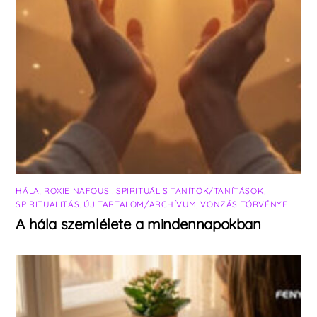
HÁLA
,
ROXIE NAFOUSI
,
SPIRITUÁLIS TANÍTÓK/TANÍTÁSOK
,
SPIRITUALITÁS
,
ÚJ TARTALOM/ARCHÍVUM
,
VONZÁS TÖRVÉNYE
A hála szemlélete a mindennapokban