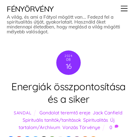
Skip
Men
FÉNYÖRVÉNY
to
A világ, és ami a Fátyol mögött van... Fedezd fel a
spiritualitás útját, gyakorlatait. Használd őket
content
mindennapi életedben, hogy meglásd a világ mögötti
mélyebb valóságot.
2024
08
16
Energiák összpontosítása
és a siker
Gondolat teremtő ereje
,
Jack Canfield
,
SANDAL
Spirituális tanítók/tanítások
,
Spiritualitás
,
Új
tartalom/Archívum
,
Vonzás Törvénye
0