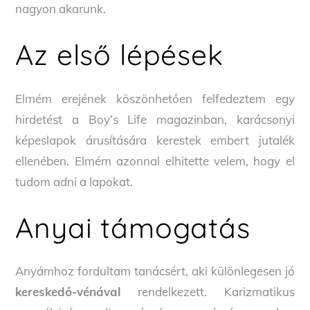
nagyon akarunk.
Az első lépések
Elmém erejének köszönhetően felfedeztem egy
hirdetést a Boy’s Life magazinban, karácsonyi
képeslapok árusítására kerestek embert jutalék
ellenében. Elmém azonnal elhitette velem, hogy el
tudom adni a lapokat.
Anyai támogatás
Anyámhoz fordultam tanácsért, aki különlegesen jó
kereskedő-vénával
rendelkezett. Karizmatikus