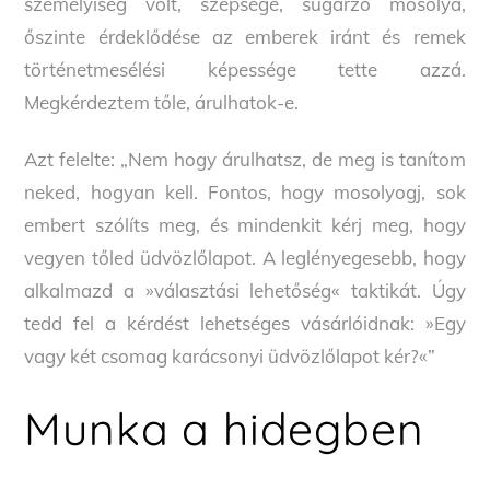
személyiség volt, szépsége, sugárzó mosolya,
őszinte érdeklődése az emberek iránt és remek
történetmesélési képessége tette azzá.
Megkérdeztem tőle, árulhatok-e.
Azt felelte: „Nem hogy árulhatsz, de meg is tanítom
neked, hogyan kell. Fontos, hogy mosolyogj, sok
embert szólíts meg, és mindenkit kérj meg, hogy
vegyen tőled üdvözlőlapot. A leglényegesebb, hogy
alkalmazd a »választási lehetőség« taktikát. Úgy
tedd fel a kérdést lehetséges vásárlóidnak: »Egy
vagy két csomag karácsonyi üdvözlőlapot kér?«”
Munka a hidegben