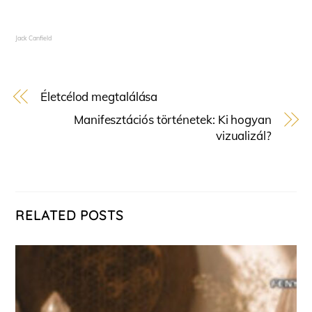
Jack Canfield
Életcélod megtalálása
Manifesztációs történetek: Ki hogyan
vizualizál?
RELATED POSTS