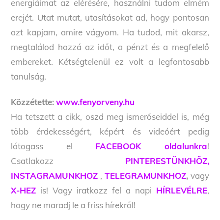
energiáimat az elérésére, használni tudom elmém
erejét. Utat mutat, utasításokat ad, hogy pontosan
azt kapjam, amire vágyom. Ha tudod, mit akarsz,
megtalálod hozzá az időt, a pénzt és a megfelelő
embereket. Kétségtelenül ez volt a legfontosabb
tanulság.
Közzétette:
www.fenyorveny.hu
Ha tetszett a cikk, oszd meg ismerőseiddel is, még
több érdekességért, képért és videóért pedig
látogass el
FACEBOOK oldalunkra
!
Csatlakozz
PINTERESTÜNKHÖZ,
INSTAGRAMUNKHOZ
,
TELEGRAMUNKHOZ
,
vagy
X-HEZ
is! Vagy iratkozz fel a napi
HÍRLEVÉLRE
,
hogy ne maradj le a friss hírekről!