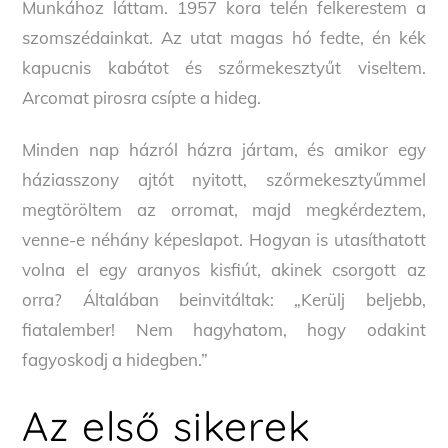
Munkához láttam. 1957 kora telén felkerestem a
szomszédainkat. Az utat magas hó fedte, én kék
kapucnis kabátot és szőrmekesztyűt viseltem.
Arcomat pirosra csípte a hideg.
Minden nap házról házra jártam, és amikor egy
háziasszony ajtót nyitott, szőrmekesztyűmmel
megtöröltem az orromat, majd megkérdeztem,
venne-e néhány képeslapot. Hogyan is utasíthatott
volna el egy aranyos kisfiút, akinek csorgott az
orra? Általában beinvitáltak: „Kerülj beljebb,
fiatalember! Nem hagyhatom, hogy odakint
fagyoskodj a hidegben.”
Az első sikerek