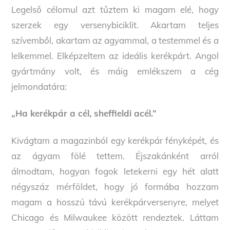
Legelső célomul azt tűztem ki magam elé, hogy
szerzek egy versenybiciklit. Akartam teljes
szívemből, akartam az agyammal, a testemmel és a
lelkemmel. Elképzeltem az ideális kerékpárt. Angol
gyártmány volt, és máig emlékszem a cég
jelmondatára:
„Ha kerékpár a cél, sheffieldi acél.”
Kivágtam a magazinból egy kerékpár fényképét, és
az ágyam fölé tettem. Éjszakánként arról
álmodtam, hogyan fogok letekerni egy hét alatt
négyszáz mérföldet, hogy jó formába hozzam
magam a hosszú távú kerékpárversenyre, melyet
Chicago és Milwaukee között rendeztek. Láttam