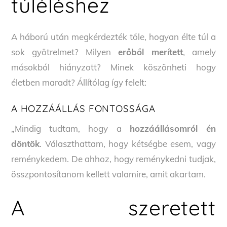
túléléshez
A háború után megkérdezték tőle, hogyan élte túl a
sok gyötrelmet? Milyen
erőből merített
, amely
másokból hiányzott? Minek köszönheti hogy
életben maradt? Állítólag így felelt:
A HOZZÁÁLLÁS FONTOSSÁGA
„Mindig tudtam, hogy a
hozzáállásomról én
döntök
. Választhattam, hogy kétségbe esem, vagy
reménykedem. De ahhoz, hogy reménykedni tudjak,
összpontosítanom kellett valamire, amit akartam.
A szeretett