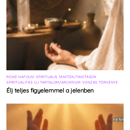
ROXIE NAFOUSI
,
SPIRITUÁLIS TANÍTÓK/TANÍTÁSOK
,
SPIRITUALITÁS
,
ÚJ TARTALOM/ARCHÍVUM
,
VONZÁS TÖRVÉNYE
Élj teljes figyelemmel a jelenben