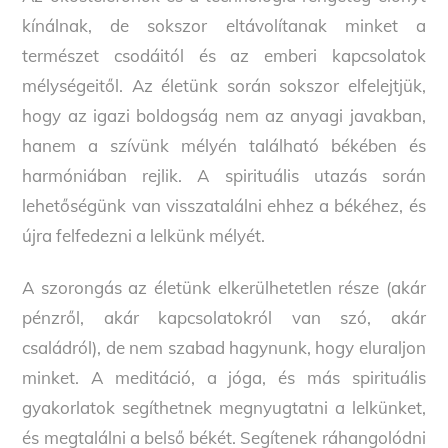
kínálnak, de sokszor eltávolítanak minket a
természet csodáitól és az emberi kapcsolatok
mélységeitől. Az életünk során sokszor elfelejtjük,
hogy az igazi boldogság nem az anyagi javakban,
hanem a szívünk mélyén található békében és
harmóniában rejlik. A spirituális utazás során
lehetőségünk van visszatalálni ehhez a békéhez, és
újra felfedezni a lelkünk mélyét.
A szorongás az életünk elkerülhetetlen része (akár
pénzről, akár kapcsolatokról van szó, akár
családról), de nem szabad hagynunk, hogy eluraljon
minket. A meditáció, a jóga, és más spirituális
gyakorlatok segíthetnek megnyugtatni a lelkünket,
és megtalálni a belső békét. Segítenek ráhangolódni