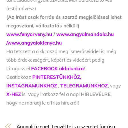
festőművész)
(Az írást csak forrás és szerző megjelöléssel lehet
megosztani, változtatás nélkül!)
www.fenyorveny.hu
/
www.angyalmandala.hu
/
www.angyalokfenye.hu
Ha tetszett a cikk, oszd meg ismerőseiddel is, még
több érdekességért, képért és videóért pedig
látogass el
FACEBOOK oldalunkra
!
Csatlakozz
PINTERESTÜNKHÖZ,
INSTAGRAMUNKHOZ
,
TELEGRAMUNKHOZ
,
vagy
X-HEZ
is! Vagy iratkozz fel a napi
HÍRLEVÉLRE
,
hogy ne maradj le a friss hírekről!
Angyali üzenet: Legyél te is a szeretet forrása