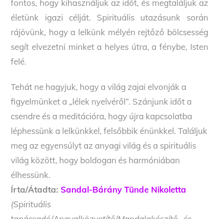
fontos, hogy kihasználjuk az időt, és megtaláljuk az
életünk igazi célját. Spirituális utazásunk során
rájövünk, hogy a lelkünk mélyén rejtőző bölcsesség
segít elvezetni minket a helyes útra, a fénybe, Isten
felé.
Tehát ne hagyjuk, hogy a világ zajai elvonják a
figyelmünket a „lélek nyelvéről”. Szánjunk időt a
csendre és a meditációra, hogy újra kapcsolatba
léphessünk a lelkünkkel, felsőbbik énünkkel. Találjuk
meg az egyensúlyt az anyagi világ és a spirituális
világ között, hogy boldogan és harmóniában
élhessünk.
Írta/Átadta:
Sandal-Bárány Tünde Nikoletta
(Spirituális
tanácsadó/Angyalközvetítő/Mandalakészítő -és