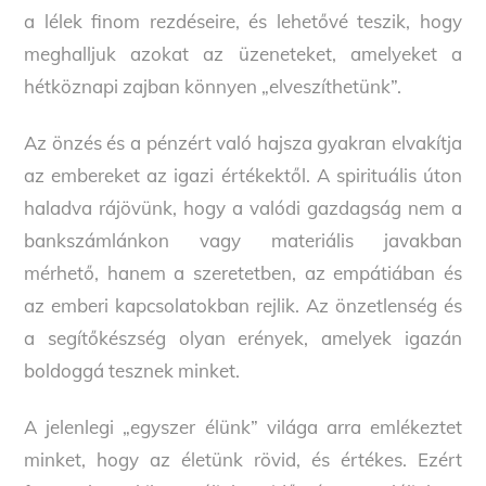
a lélek finom rezdéseire, és lehetővé teszik, hogy
meghalljuk azokat az üzeneteket, amelyeket a
hétköznapi zajban könnyen „elveszíthetünk”.
Az önzés és a pénzért való hajsza gyakran elvakítja
az embereket az igazi értékektől. A spirituális úton
haladva rájövünk, hogy a valódi gazdagság nem a
bankszámlánkon vagy materiális javakban
mérhető, hanem a szeretetben, az empátiában és
az emberi kapcsolatokban rejlik. Az önzetlenség és
a segítőkészség olyan erények, amelyek igazán
boldoggá tesznek minket.
A jelenlegi „egyszer élünk” világa arra emlékeztet
minket, hogy az életünk rövid, és értékes. Ezért