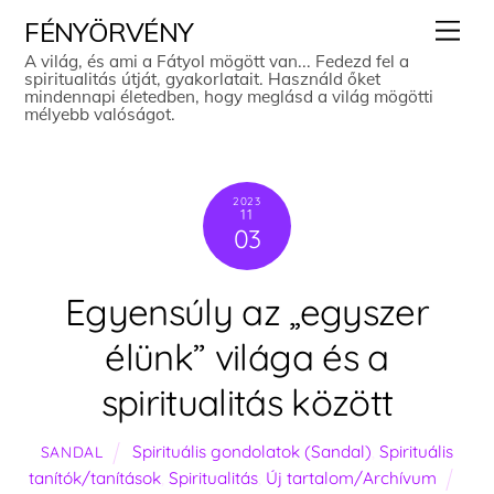
Skip
Men
FÉNYÖRVÉNY
to
A világ, és ami a Fátyol mögött van... Fedezd fel a
spiritualitás útját, gyakorlatait. Használd őket
content
mindennapi életedben, hogy meglásd a világ mögötti
mélyebb valóságot.
2023
11
03
Egyensúly az „egyszer
élünk” világa és a
spiritualitás között
Spirituális gondolatok (Sandal)
,
Spirituális
SANDAL
tanítók/tanítások
,
Spiritualitás
,
Új tartalom/Archívum