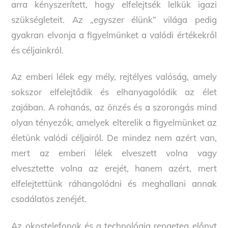
arra kényszerített, hogy elfelejtsék lelkük igazi
szükségleteit. Az „egyszer élünk” világa pedig
gyakran elvonja a figyelmünket a valódi értékekről
és céljainkról.
Az emberi lélek egy mély, rejtélyes valóság, amely
sokszor elfelejtődik és elhanyagolódik az élet
zajában. A rohanás, az önzés és a szorongás mind
olyan tényezők, amelyek elterelik a figyelmünket az
életünk valódi céljairól. De mindez nem azért van,
mert az emberi lélek elveszett volna vagy
elvesztette volna az erejét, hanem azért, mert
elfelejtettünk ráhangolódni és meghallani annak
csodálatos zenéjét.
Az okostelefonok és a technológia rengeteg előnyt