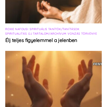
ROXIE NAFOUSI
,
SPIRITUÁLIS TANÍTÓK/TANÍTÁSOK
,
SPIRITUALITÁS
,
ÚJ TARTALOM/ARCHÍVUM
,
VONZÁS TÖRVÉNYE
Élj teljes figyelemmel a jelenben