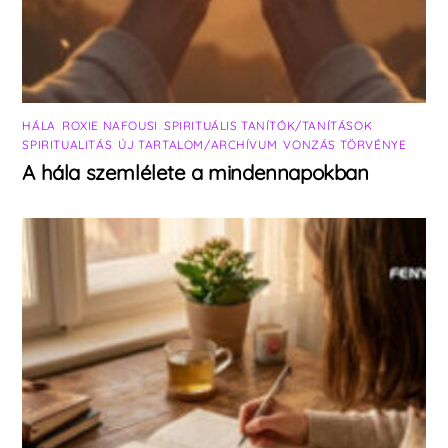
HÁLA
,
ROXIE NAFOUSI
,
SPIRITUÁLIS TANÍTÓK/TANÍTÁSOK
,
SPIRITUALITÁS
,
ÚJ TARTALOM/ARCHÍVUM
,
VONZÁS TÖRVÉNYE
A hála szemlélete a mindennapokban