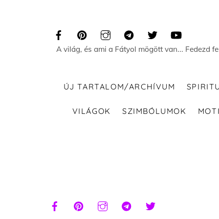
Skip
to
content
A világ, és ami a Fátyol mögött van... Fedezd f
ÚJ TARTALOM/ARCHÍVUM
SPIRIT
VILÁGOK
SZIMBÓLUMOK
MOT