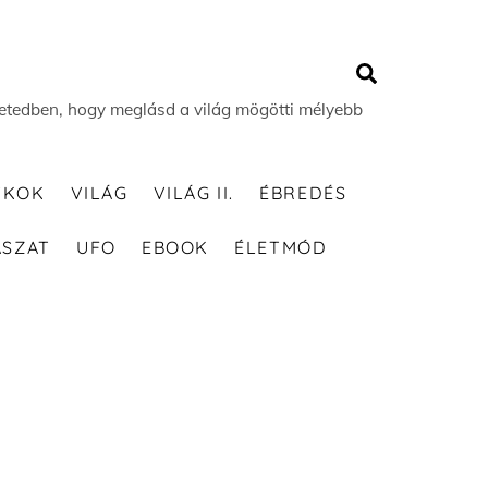
Search
 életedben, hogy meglásd a világ mögötti mélyebb
TKOK
VILÁG
VILÁG II.
ÉBREDÉS
ÁSZAT
UFO
EBOOK
ÉLETMÓD