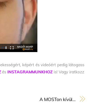
ekességért, képért és videóért pedig látogass
Z
és
INSTAGRAMMUNKHOZ
is! Vagy iratkozz
A MOSTon kívül…