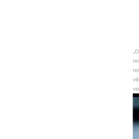
„D
re
re
vi
va