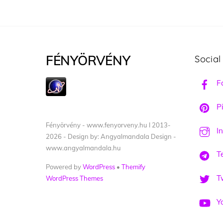
FÉNYÖRVÉNY
Social
F
Pi
Fényörvény - www.fenyorveny.hu I 2013-
I
2026 - Design by: Angyalmandala Design -
www.angyalmandala.hu
T
Powered by
WordPress
•
Themify
Tw
WordPress Themes
Y