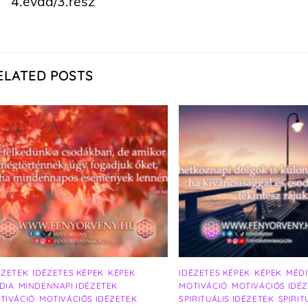
4.évad/3.rész
ELATED POSTS
ÉZETEK
,
IDÉZETES KÉPEK
,
KÉPEK
,
IDÉZETES KÉPEK
,
KÉPEK
,
MÉD
DIA
,
MINDENNAPI IDÉZETEK
,
MOTIVÁCIÓ
,
MOTIVÁCIÓS IDÉ
TIVÁCIÓ
,
MOTIVÁCIÓS IDÉZETEK
,
SPIRITUÁLIS IDÉZETEK
,
SPIRIT