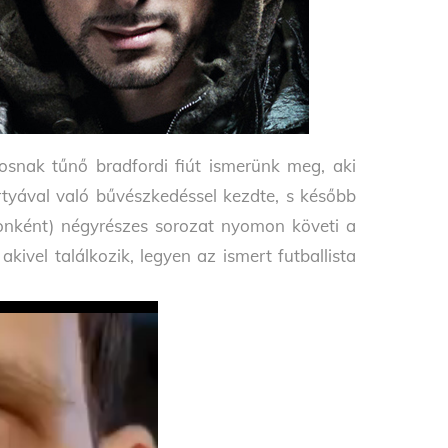
osnak tűnő bradfordi fiút ismerünk meg, aki
tyával való bűvészkedéssel kezdte, s később
nonként) négyrészes sorozat nyomon követi a
kivel találkozik, legyen az ismert futballista