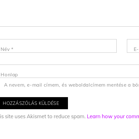
Név
*
E-
Honlap
A nevem, e-mail címem, és weboldalcímem mentése a b
is site uses Akismet to reduce spam.
Learn how your comme