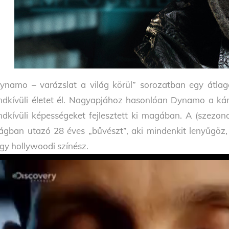
ynamo – varázslat a világ körül” sorozatban egy átlag
ndkívüli életet él. Nagyapjához hasonlóan Dynamo a kár
ndkívüli képességeket fejlesztett ki magában. A (szezo
lágban utazó 28 éves „bűvészt”, aki mindenkit lenyűgöz, a
gy hollywoodi színész.