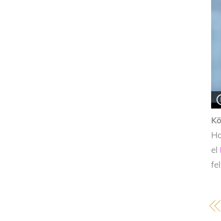
Kö
Ha
el
fe