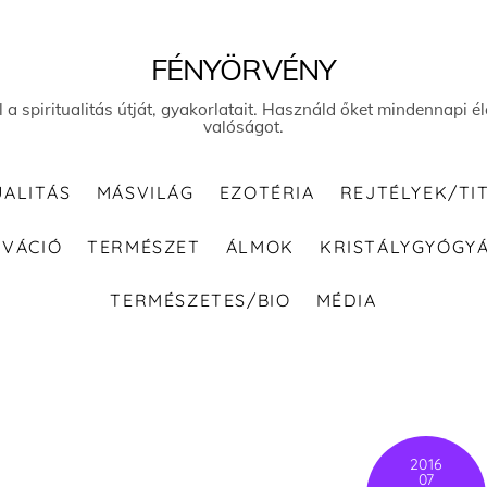
FÉNYÖRVÉNY
el a spiritualitás útját, gyakorlatait. Használd őket mindennapi
valóságot.
UALITÁS
MÁSVILÁG
EZOTÉRIA
REJTÉLYEK/TI
IVÁCIÓ
TERMÉSZET
ÁLMOK
KRISTÁLYGYÓGY
TERMÉSZETES/BIO
MÉDIA
2016
07