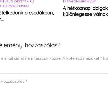
IRITUÁLIS IDÉZETEK
,
ÚJ
TARTALOM/ARCHÍVUM
RTALOM/ARCHÍVUM
A hétköznapi dolgok 
ételkedünk a csodákban,
különlegessé válnak
e…
élemény, hozzászólás?
 e-mail címet nem tesszük közzé.
A kötelező mezőket
*
kar
Hozzászólás
*