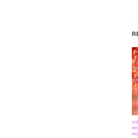
R
ID
MÉ
MO