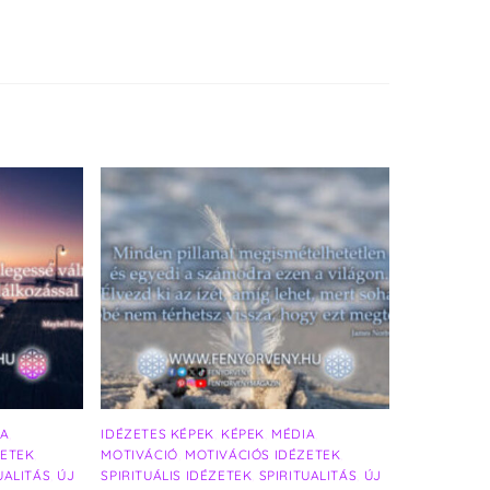
IA
,
IDÉZETES KÉPEK
,
KÉPEK
,
MÉDIA
,
ZETEK
,
MOTIVÁCIÓ
,
MOTIVÁCIÓS IDÉZETEK
,
UALITÁS
,
ÚJ
SPIRITUÁLIS IDÉZETEK
,
SPIRITUALITÁS
,
ÚJ