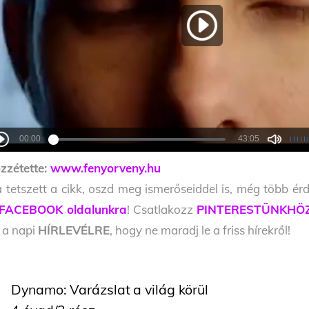
zzétette:
www.fenyorveny.hu
 tetszett a cikk, oszd meg ismerőseiddel is, még több érd
FACEBOOK oldalunkra
! Csatlakozz
PINTERESTÜNKHÖ
l a napi
HÍRLEVÉLRE
, hogy ne maradj le a friss hírekről!
Dynamo: Varázslat a világ körül