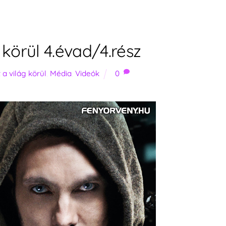
körül 4.évad/4.rész
a világ körül
,
Média
,
Videók
0