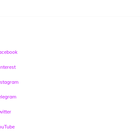
acebook
nterest
nstagram
elegram
itter
ouTube