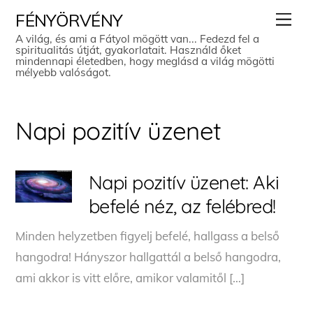
Skip
Men
FÉNYÖRVÉNY
to
A világ, és ami a Fátyol mögött van... Fedezd fel a
spiritualitás útját, gyakorlatait. Használd őket
content
mindennapi életedben, hogy meglásd a világ mögötti
mélyebb valóságot.
Napi pozitív üzenet
Napi pozitív üzenet: Aki
befelé néz, az felébred!
Minden helyzetben figyelj befelé, hallgass a belső
hangodra! Hányszor hallgattál a belső hangodra,
ami akkor is vitt előre, amikor valamitől […]