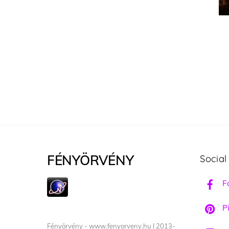
FÉNYÖRVÉNY
Social
F
Pi
Fényörvény - www.fenyorveny.hu I 2013-