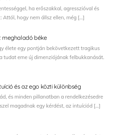
entességgel, ha erőszakkal, agresszióval és
 Attól, hogy nem állsz ellen, még […]
et meghaladó béke
y élete egy pontján bekövetkezett tragikus
a tudat eme új dimenziójának felbukkanását.
uíció és az ego közti különbség
ád, és minden pillanatban a rendelkezésedre
szel magadnak egy kérdést, az intuíciód […]