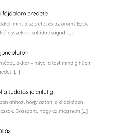
 a fájdalom eredete
ekkel, mint a szeretet és az öröm? Ezek
belső összekapcsolódottságod […]
 gondolatok
médet, akkor – mivel a test mindig hűen
edet, […]
l a tudatos jelenlétig
mben ahhoz, hogy aztán lelki békében
lhessek. Bosszant, hogy ez még nem […]
állás