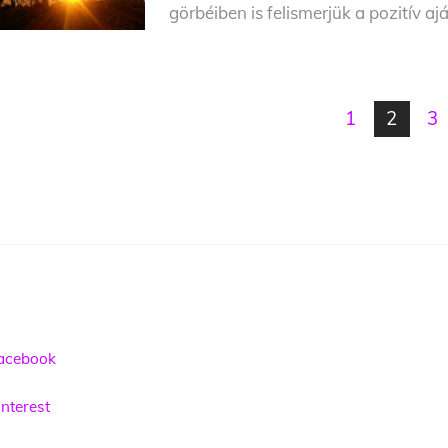
görbéiben is felismerjük a pozitív aj
1
2
3
acebook
nterest