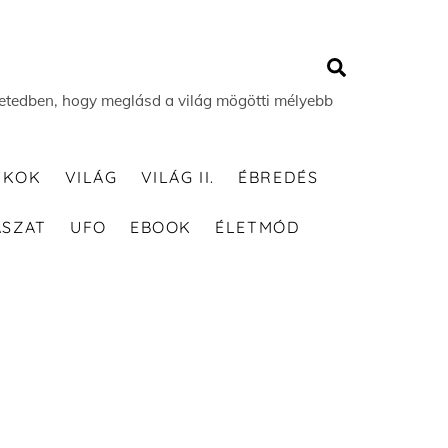
Search
 életedben, hogy meglásd a világ mögötti mélyebb
TKOK
VILÁG
VILÁG II.
ÉBREDÉS
ÁSZAT
UFO
EBOOK
ÉLETMÓD