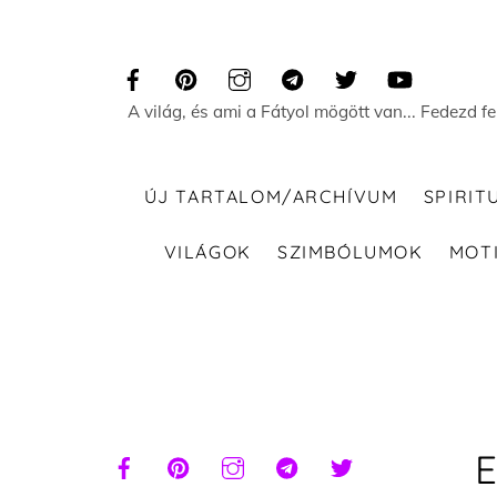
Skip
to
content
A világ, és ami a Fátyol mögött van... Fedezd f
ÚJ TARTALOM/ARCHÍVUM
SPIRIT
VILÁGOK
SZIMBÓLUMOK
MOT