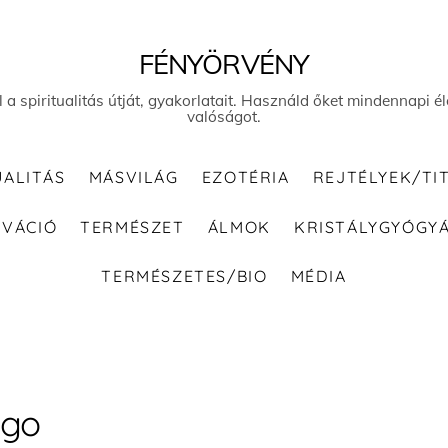
FÉNYÖRVÉNY
el a spiritualitás útját, gyakorlatait. Használd őket mindennapi
valóságot.
UALITÁS
MÁSVILÁG
EZOTÉRIA
REJTÉLYEK/TI
IVÁCIÓ
TERMÉSZET
ÁLMOK
KRISTÁLYGYÓGY
TERMÉSZETES/BIO
MÉDIA
Ego