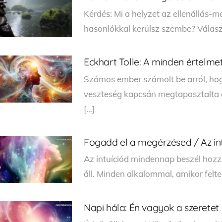
Kérdés: Mi a helyzet az ellenállás-m
hasonlókkal kerülsz szembe? Válasz:
Eckhart Tolle: A minden értelm
Számos ember számolt be arról, hog
veszteség kapcsán megtapasztalta 
[…]
Fogadd el a megérzésed / Az int
Az intuíciód mindennap beszél hozz
áll. Minden alkalommal, amikor felte
Napi hála: Én vagyok a szeretet