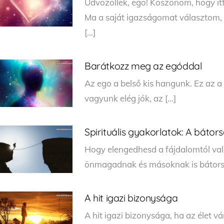
Üdvözöllek, ego! Köszönöm, hogy it
Ma a saját igazságomat választom, 
[…]
Barátkozz meg az egóddal
Az ego a belső kis hangunk. Ez az 
vagyunk elég jók, az […]
Spirituális gyakorlatok: A báto
Hogy elengedhesd a fájdalomtól való 
önmagadnak és másoknak is bátorságg
A hit igazi bizonysága
A hit igazi bizonysága, ha az élet v