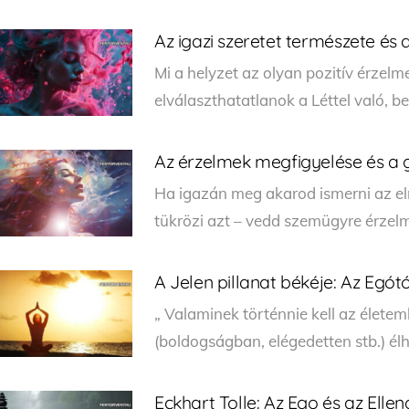
Az igazi szeretet természete és
Mi a helyzet az olyan pozitív érzelm
elválaszthatatlanok a Léttel való, 
Az érzelmek megfigyelése és a
Ha igazán meg akarod ismerni az el
tükrözi azt – vedd szemügyre érzelm
A Jelen pillanat békéje: Az Egótó
„ Valaminek történnie kell az élete
(boldogságban, elégedetten stb.) é
Eckhart Tolle: Az Ego és az Ellen