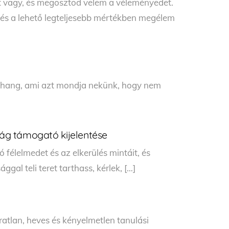
t vagy, és megosztod velem a véleményedet.
és a lehető legteljesebb mértékben megélem
a hang, ami azt mondja nekünk, hogy nem
rság támogató kijelentése
félelmedet és az elkerülés mintáit, és
al teli teret tarthass, kérlek, […]
áratlan, heves és kényelmetlen tanulási