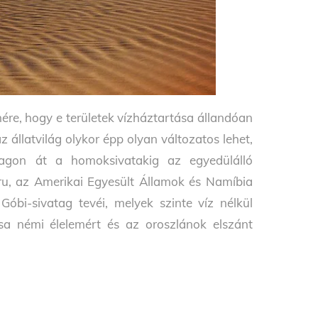
nére, hogy e területek vízháztartása állandóan
z állatvilág olykor épp olyan változatos lehet,
agon át a homoksivatakig az egyedülálló
eru, az Amerikai Egyesült Államok és Namíbia
Góbi-sivatag tevéi, melyek szinte víz nélkül
ása némi élelemért és az oroszlánok elszánt