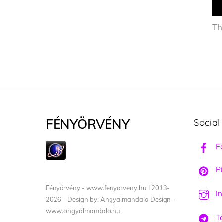
Th
FÉNYÖRVÉNY
Social
F
Pi
Fényörvény - www.fenyorveny.hu I 2013-
I
2026 - Design by: Angyalmandala Design -
www.angyalmandala.hu
T