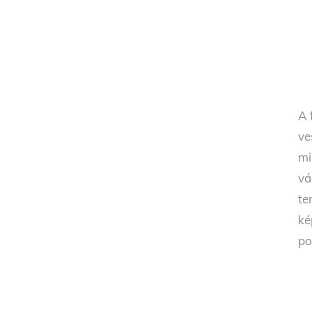
A 
ve
mi
vá
te
ké
po