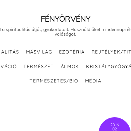
FÉNYÖRVÉNY
el a spiritualitás útját, gyakorlatait. Használd őket mindennapi
valóságot.
UALITÁS
MÁSVILÁG
EZOTÉRIA
REJTÉLYEK/TI
IVÁCIÓ
TERMÉSZET
ÁLMOK
KRISTÁLYGYÓGY
TERMÉSZETES/BIO
MÉDIA
2016
02