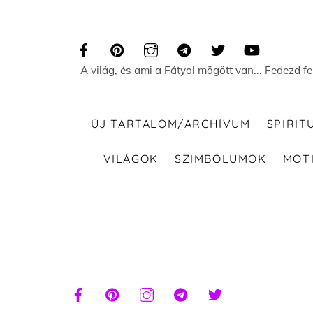
Skip
to
content
A világ, és ami a Fátyol mögött van... Fedezd f
ÚJ TARTALOM/ARCHÍVUM
SPIRIT
VILÁGOK
SZIMBÓLUMOK
MOT