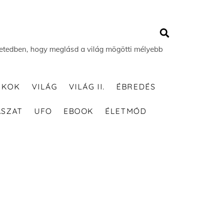
Search
 életedben, hogy meglásd a világ mögötti mélyebb
TKOK
VILÁG
VILÁG II.
ÉBREDÉS
ÁSZAT
UFO
EBOOK
ÉLETMÓD