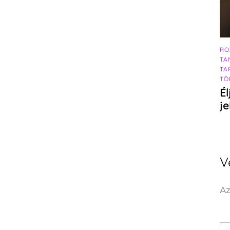
RO
TA
TA
TÖ
Él
j
V
Az