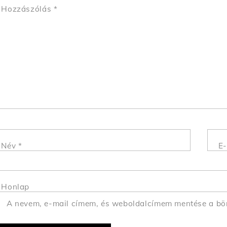
Hozzászólás
*
Név
*
E-
Honlap
A nevem, e-mail címem, és weboldalcímem mentése a b