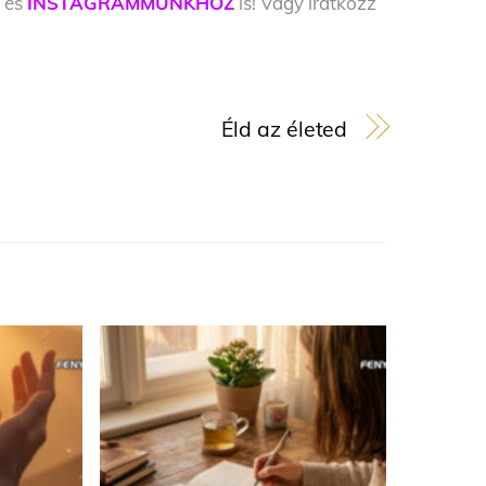
Z
és
INSTAGRAMMUNKHOZ
is! Vagy iratkozz
Éld az életed