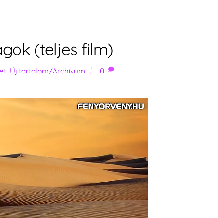
gok (teljes film)
et
,
Új tartalom/Archívum
0