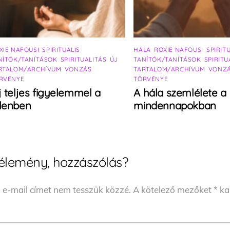
XIE NAFOUSI
,
SPIRITUÁLIS
HÁLA
,
ROXIE NAFOUSI
,
SPIRIT
NÍTÓK/TANÍTÁSOK
,
SPIRITUALITÁS
,
ÚJ
TANÍTÓK/TANÍTÁSOK
,
SPIRITU
RTALOM/ARCHÍVUM
,
VONZÁS
TARTALOM/ARCHÍVUM
,
VONZ
RVÉNYE
TÖRVÉNYE
j teljes figyelemmel a
A hála szemlélete a
elenben
mindennapokban
élemény, hozzászólás?
 e-mail címet nem tesszük közzé.
A kötelező mezőket
*
kar