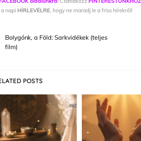
FACEBOOK oldalunkra
! Csatlakozz
PINTERESTÜNKHÖ
l a napi
HÍRLEVÉLRE
, hogy ne maradj le a friss hírekről!
Bolygónk, a Föld: Sarkvidékek (teljes
film)
ELATED POSTS