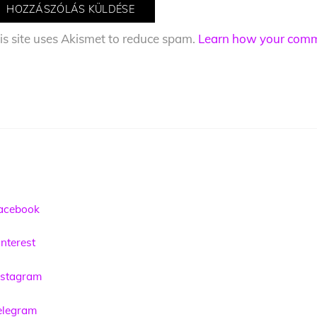
is site uses Akismet to reduce spam.
Learn how your comme
acebook
nterest
nstagram
elegram