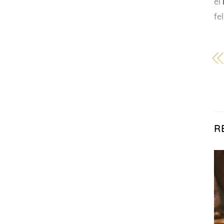
el
fe
R