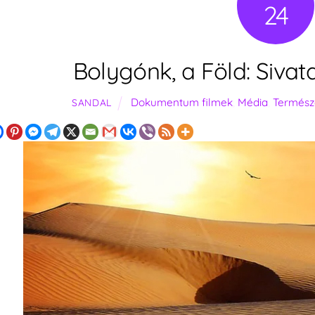
24
Bolygónk, a Föld: Sivata
Dokumentum filmek
,
Média
,
Termész
SANDAL