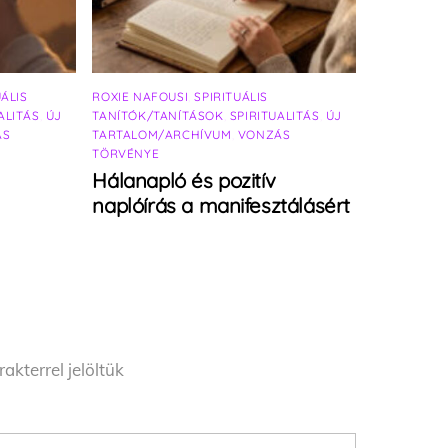
UÁLIS
ROXIE NAFOUSI
,
SPIRITUÁLIS
ALITÁS
,
ÚJ
TANÍTÓK/TANÍTÁSOK
,
SPIRITUALITÁS
,
ÚJ
ÁS
TARTALOM/ARCHÍVUM
,
VONZÁS
TÖRVÉNYE
Hálanapló és pozitív
naplóírás a manifesztálásért
akterrel jelöltük