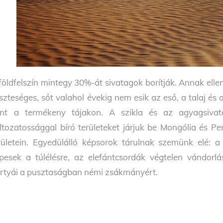
földfelszín mintegy 30%-át sivatagok borítják. Annak elle
szteséges, sőt valahol évekig nem esik az eső, a talaj és a
nt a termékeny tájakon. A szikla és az agyagsivat
ltozatossággal bíró területeket járjuk be Mongólia és P
rületein. Egyedülálló képsorok tárulnak szemünk elé: a 
pesek a túlélésre, az elefántcsordák végtelen vándorl
rtyái a pusztaságban némi zsákmányért.