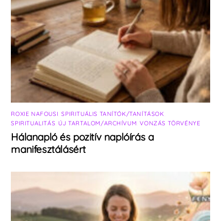
ROXIE NAFOUSI
,
SPIRITUÁLIS TANÍTÓK/TANÍTÁSOK
,
SPIRITUALITÁS
,
ÚJ TARTALOM/ARCHÍVUM
,
VONZÁS TÖRVÉNYE
Hálanapló és pozitív naplóírás a
manifesztálásért