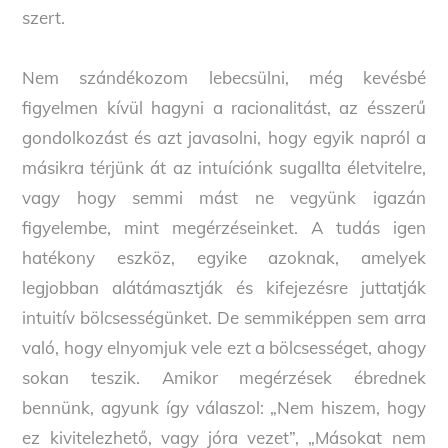
szert.
Nem szándékozom lebecsülni, még kevésbé
figyelmen kívül hagyni a racionalitást, az ésszerű
gondolkozást és azt javasolni, hogy egyik napról a
másikra térjünk át az intuíciónk sugallta életvitelre,
vagy hogy semmi mást ne vegyünk igazán
figyelembe, mint megérzéseinket. A tudás igen
hatékony eszköz, egyike azoknak, amelyek
legjobban alátámasztják és kifejezésre juttatják
intuitív bölcsességünket. De semmiképpen sem arra
való, hogy elnyomjuk vele ezt a bölcsességet, ahogy
sokan teszik. Amikor megérzések ébrednek
bennünk, agyunk így válaszol: „Nem hiszem, hogy
ez kivitelezhető, vagy jóra vezet”, „Másokat nem