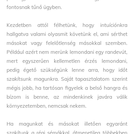
fontosnak tűnő ügyben.
Kezdetben attól félhetünk, hogy intuíciónkra
hallgatva valami olyasmit követünk el, ami sérthet
másokat vagy felelőtlenség másokkal szemben.
Például azért nem merünk lemondani egy randevút,
mert egyszerűen kellemetlen érzés lemondani,
pedig égető szükségünk lenne arra, hogy időt
szakítsunk magunkra. Saját tapasztalatom szerint
mégis jobb, ha tartósan figyelek a belső hangra és
bízom is benne, az mindenkinek javára válik
környezetemben, nemcsak nekem.
Ha magunkat és másokat illetően egyaránt
szakítunk a régi sémákkal, átmenetileg többekben