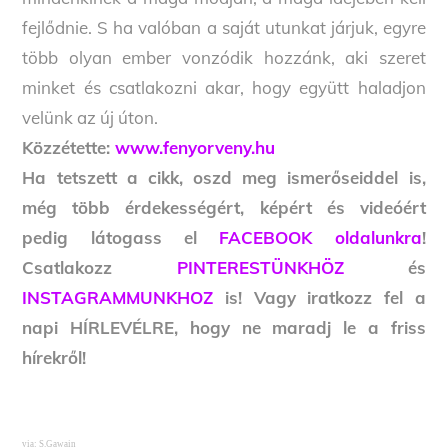
fejlődnie. S ha valóban a saját utunkat járjuk, egyre
több olyan ember vonzódik hozzánk, aki szeret
minket és csatlakozni akar, hogy együtt haladjon
velünk az új úton.
Közzétette:
www.fenyorveny.hu
Ha tetszett a cikk, oszd meg ismerőseiddel is,
még több érdekességért, képért és videóért
pedig látogass el
FACEBOOK oldalunkra
!
Csatlakozz
PINTERESTÜNKHÖZ
és
INSTAGRAMMUNKHOZ
is! Vagy iratkozz fel a
napi HÍRLEVÉLRE, hogy ne maradj le a friss
hírekről!
via: S.Gawain