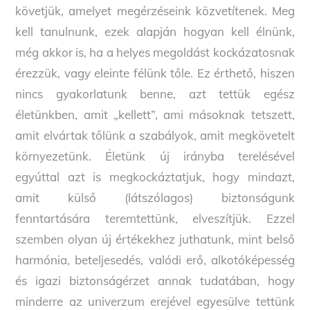
követjük, amelyet megérzéseink közvetítenek. Meg
kell tanulnunk, ezek alapján hogyan kell élnünk,
még akkor is, ha a helyes megoldást kockázatosnak
érezzük, vagy eleinte félünk tőle. Ez érthető, hiszen
nincs gyakorlatunk benne, azt tettük egész
életünkben, amit „kellett”, ami másoknak tetszett,
amit elvártak tőlünk a szabályok, amit megkövetelt
környezetünk. Életünk új irányba terelésével
egyúttal azt is megkockáztatjuk, hogy mindazt,
amit külső (látszólagos) biztonságunk
fenntartására teremtettünk, elveszítjük. Ezzel
szemben olyan új értékekhez juthatunk, mint belső
harmónia, beteljesedés, valódi erő, alkotóképesség
és igazi biztonságérzet annak tudatában, hogy
minderre az univerzum erejével egyesülve tettünk