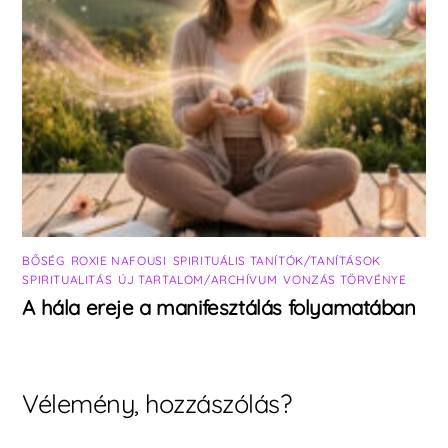
BŐSÉG
,
ROXIE NAFOUSI
,
SPIRITUÁLIS TANÍTÓK/TANÍTÁSOK
,
SPIRITUALITÁS
,
ÚJ TARTALOM/ARCHÍVUM
,
VONZÁS TÖRVÉNYE
A hála ereje a manifesztálás folyamatában
Vélemény, hozzászólás?