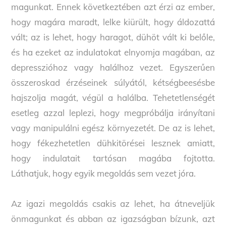
magunkat. Ennek következtében azt érzi az ember,
hogy magára maradt, lelke kiürült, hogy áldozattá
vált; az is lehet, hogy haragot, dühöt vált ki belőle,
és ha ezeket az indulatokat elnyomja magában, az
depresszióhoz vagy halálhoz vezet. Egyszerűen
összeroskad érzéseinek súlyától, kétségbeesésbe
hajszolja magát, végül a halálba. Tehetetlenségét
esetleg azzal leplezi, hogy megpróbálja irányítani
vagy manipulálni egész környezetét. De az is lehet,
hogy fékezhetetlen dühkitörései lesznek amiatt,
hogy indulatait tartósan magába fojtotta.
Láthatjuk, hogy egyik megoldás sem vezet jóra.
Az igazi megoldás csakis az lehet, ha átneveljük
önmagunkat és abban az igazságban bízunk, azt