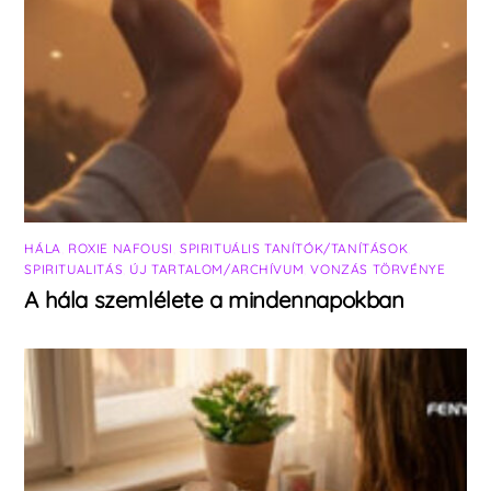
HÁLA
,
ROXIE NAFOUSI
,
SPIRITUÁLIS TANÍTÓK/TANÍTÁSOK
,
SPIRITUALITÁS
,
ÚJ TARTALOM/ARCHÍVUM
,
VONZÁS TÖRVÉNYE
A hála szemlélete a mindennapokban