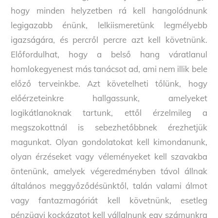
hogy minden helyzetben rá kell hangolódnunk
legigazabb énünk, lelkiismeretünk legmélyebb
igazságára, és percről percre azt kell követnünk.
Előfordulhat, hogy a belső hang váratlanul
homlokegyenest más tanácsot ad, ami nem illik bele
előző terveinkbe. Azt követelheti tőlünk, hogy
előérzeteinkre hallgassunk, amelyeket
logikátlanoknak tartunk, ettől érzelmileg a
megszokottnál is sebezhetőbbnek érezhetjük
magunkat. Olyan gondolatokat kell kimondanunk,
olyan érzéseket vagy véleményeket kell szavakba
öntenünk, amelyek végeredményben távol állnak
általános meggyőződésünktől, talán valami álmot
vagy fantazmagóriát kell követnünk, esetleg
pénzügyi kockázatot kell vállalnunk egy számunkra