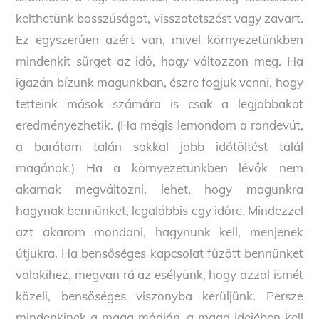
kelthetünk bosszúságot, visszatetszést vagy zavart.
Ez egyszerűen azért van, mivel környezetünkben
mindenkit sürget az idő, hogy változzon meg. Ha
igazán bízunk magunkban, észre fogjuk venni, hogy
tetteink mások számára is csak a legjobbakat
eredményezhetik. (Ha mégis lemondom a randevút,
a barátom talán sokkal jobb időtöltést talál
magának.) Ha a környezetünkben lévők nem
akarnak megváltozni, lehet, hogy magunkra
hagynak bennünket, legalábbis egy időre. Mindezzel
azt akarom mondani, hagynunk kell, menjenek
útjukra. Ha bensőséges kapcsolat fűzött bennünket
valakihez, megvan rá az esélyünk, hogy azzal ismét
közeli, bensőséges viszonyba kerüljünk. Persze
mindenkinek a maga módján, a maga idejében kell