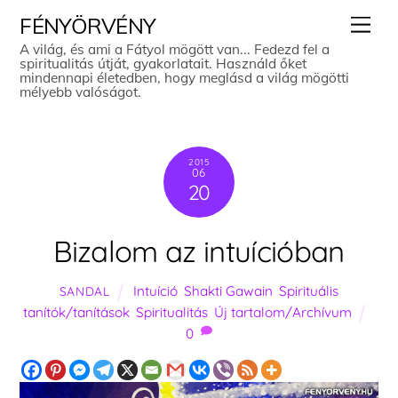
Skip
Men
FÉNYÖRVÉNY
to
A világ, és ami a Fátyol mögött van... Fedezd fel a
spiritualitás útját, gyakorlatait. Használd őket
content
mindennapi életedben, hogy meglásd a világ mögötti
mélyebb valóságot.
2015
06
20
Bizalom az intuícióban
Intuíció
,
Shakti Gawain
,
Spirituális
SANDAL
tanítók/tanítások
,
Spiritualitás
,
Új tartalom/Archívum
0