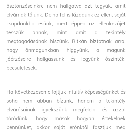
ösztönzéseinkre nem hallgatva azt tegyük, amit
elvárnak tőlünk. De ha fel is lázadunk ez ellen, saját
csapdánkba esünk, mert éppen az ellenkezőjét
tesszük annak, mint amit a tekintély
megtagadásának hiszünk. Ritkán biztatnak arra,
hogy önmagunkban higgyünk, a magunk
jóérzéseire hallgassunk és legyünk őszinték,
becsületesek.
Ha következesen elfojtjuk intuitív képességünket és
soha nem abban bízunk, hanem a tekintély
elvárásainak igyekszünk megfelelni és azzal
törődünk, hogy mások hogyan értékelnek
bennünket, akkor saját erőnktől fosztjuk meg