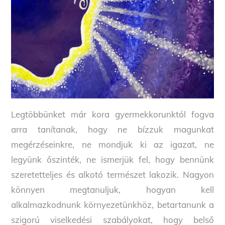
Legtöbbünket már kora gyermekkorunktól fogva
arra tanítanak, hogy ne bízzuk magunkat
megérzéseinkre, ne mondjuk ki az igazat, ne
legyünk őszinték, ne ismerjük fel, hogy bennünk
szeretetteljes és alkotó természet lakozik. Nagyon
könnyen megtanuljuk, hogyan kell
alkalmazkodnunk környezetünkhöz, betartanunk a
szigorú viselkedési szabályokat, hogy belső