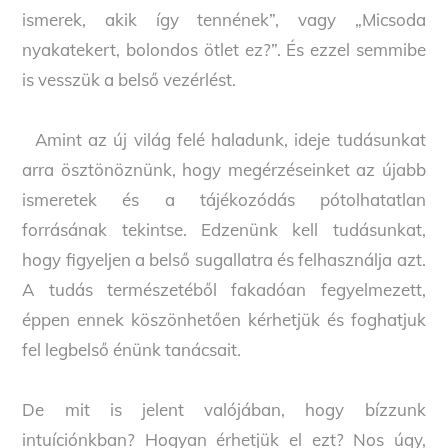
ismerek, akik így tennének”, vagy „Micsoda
nyakatekert, bolondos ötlet ez?”. És ezzel semmibe
is vesszük a belső vezérlést.
Amint az új világ felé haladunk, ideje tudásunkat
arra ösztönöznünk, hogy megérzéseinket az újabb
ismeretek és a tájékozódás pótolhatatlan
forrásának tekintse. Edzenünk kell tudásunkat,
hogy figyeljen a belső sugallatra és felhasználja azt.
A tudás természetéből fakadóan fegyelmezett,
éppen ennek köszönhetően kérhetjük és foghatjuk
fel legbelső énünk tanácsait.
De mit is jelent valójában, hogy bízzunk
intuíciónkban? Hogyan érhetjük el ezt? Nos úgy,