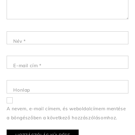
Név
*
E-mail cím
*
Honlap
A nevem, e-mail címem, és weboldalcímem mentése
a böngészőben a következő hozzászólásomhoz.