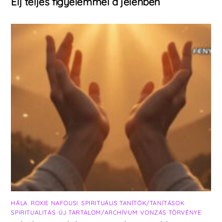
Élj teljes figyelemmel a jelenben
HÁLA
,
ROXIE NAFOUSI
,
SPIRITUÁLIS TANÍTÓK/TANÍTÁSOK
,
SPIRITUALITÁS
,
ÚJ TARTALOM/ARCHÍVUM
,
VONZÁS TÖRVÉNYE