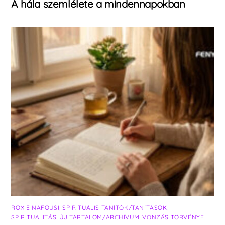
A hála szemlélete a mindennapokban
ROXIE NAFOUSI
,
SPIRITUÁLIS TANÍTÓK/TANÍTÁSOK
,
SPIRITUALITÁS
,
ÚJ TARTALOM/ARCHÍVUM
,
VONZÁS TÖRVÉNYE