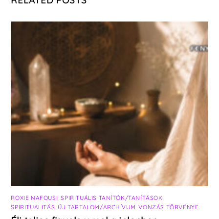
RELATED POSTS
ROXIE NAFOUSI
,
SPIRITUÁLIS TANÍTÓK/TANÍTÁSOK
,
SPIRITUALITÁS
,
ÚJ TARTALOM/ARCHÍVUM
,
VONZÁS TÖRVÉNYE