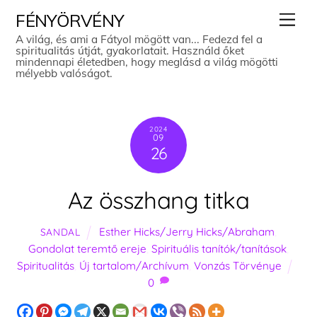
Skip
Men
FÉNYÖRVÉNY
to
A világ, és ami a Fátyol mögött van... Fedezd fel a
spiritualitás útját, gyakorlatait. Használd őket
content
mindennapi életedben, hogy meglásd a világ mögötti
mélyebb valóságot.
2024
09
26
Az összhang titka
Esther Hicks/Jerry Hicks/Abraham
,
SANDAL
Gondolat teremtő ereje
,
Spirituális tanítók/tanítások
,
Spiritualitás
,
Új tartalom/Archívum
,
Vonzás Törvénye
0