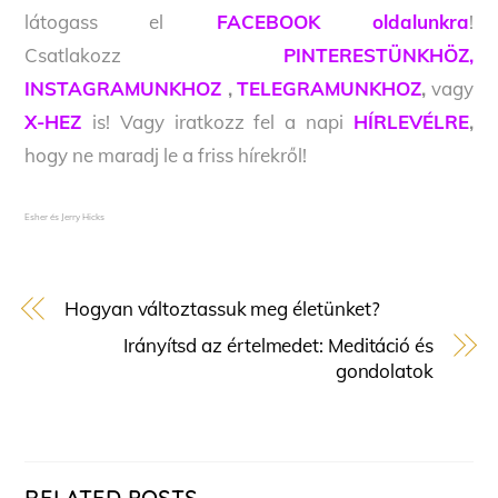
látogass el
FACEBOOK oldalunkra
!
Csatlakozz
PINTERESTÜNKHÖZ,
INSTAGRAMUNKHOZ
,
TELEGRAMUNKHOZ
,
vagy
X-HEZ
is! Vagy iratkozz fel a napi
HÍRLEVÉLRE
,
hogy ne maradj le a friss hírekről!
Esher és Jerry Hicks
Hogyan változtassuk meg életünket?
Irányítsd az értelmedet: Meditáció és
gondolatok