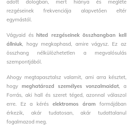
adott dologban, mert hiánya és megléte
rezgéseinek frekvenciája alapvetően eltér
egymástól.
Vágyaid és
hited rezgéseinek összhangban kell
állniuk
, hogy megkaphasd, amire vágysz. Ez az
összhang nélkülözhetetlen a megvalósulás
szempontjából.
Ahogy megtapasztalsz valamit, ami arra késztet,
hogy
meghatározd személyes vonzalmaidat
, a
Forrás, aki hall és szeret téged, azonnal válaszol
erre. Ez a kérés
elektromos áram
formájában
érkezik, akár tudatosan, akár tudattalanul
fogalmazod meg.