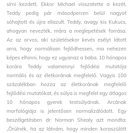
sírni kezdett. Ekkor Michael visszatette a kezét,
Teddy pedig pár másodpercen belül nagyot
sóhajtott és újra ellazult. Teddy, avagy kis Kukucs,
ahogyan nevezték, mára a meglepetések forrása.
Az az orvos, aki születésekor kevés esélyt látott
arra, hogy normálisan fejlődhessen, ma nehezen
képes elhinni, hogy ez ugyanaz a baba. 10 hónapos
korára Teddy valamennyi fejlődési mutatója
normális és az életkorának megfelelő. Vagyis 100
százalékban hozza az életkorának megfelelő
fejlődési mutatókat, és súlya is megfelel egy átlagos
10 hónapos gyerek testsúlyának. Arcának
morfológiája is jelentősen normalizálódott. Egy
beszélgetésben dr. Norman Shealy azt mondta:
„Örülnék, ha az látnám, hogy minden koraszülött