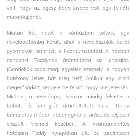
volt, hogy az egész karja kisebb volt egy felnőtt
mutatóujjánál.
Miután két hetet a kórházban töltött, egy
nevelőotthonba került, ahol a nevelőszülők és öt
gyermekük ismerték a kvantumérintést A házban
mindenki Teddynek áramoltatta az energiát.
(Gondolják csak meg, egyetlen személy is nagyon
hatékony lehet, hát még hét!) Amikor egy kicsit
megerősödött, reggelente felsírt, hogy megetessék.
Michael, a nevelőapa, ilyenkor mindig felvette a
babát, és energiát áramoltatott neki. Teddy
bámulatos módon abbahagyta a sírást, és teljesen
ellazult Michael kezében. A kvantumérintés
hatására Teddy nyugodtan ült, és türelmesen