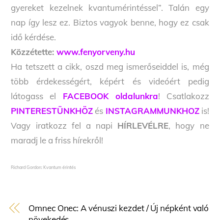
gyereket kezelnek kvantumérintéssel”. Talán egy
nap így lesz ez. Biztos vagyok benne, hogy ez csak
idő kérdése.
Közzétette:
www.fenyorveny.hu
Ha tetszett a cikk, oszd meg ismerőseiddel is, még
több érdekességért, képért és videóért pedig
látogass el
FACEBOOK oldalunkra
! Csatlakozz
PINTERESTÜNKHÖZ
és
INSTAGRAMMUNKHOZ
is!
Vagy iratkozz fel a napi
HÍRLEVÉLRE
, hogy ne
maradj le a friss hírekről!
Richard Gordon: Kvantum érintés
Omnec Onec: A vénuszi kezdet / Új népként való
növekedés