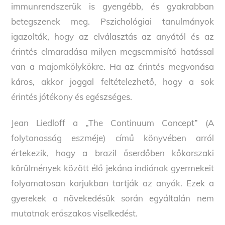
immunrendszerük is gyengébb, és gyakrabban
betegszenek meg. Pszichológiai tanulmányok
igazolták, hogy az elválasztás az anyától és az
érintés elmaradása milyen megsemmisítő hatással
van a majomkölykökre. Ha az érintés megvonása
káros, akkor joggal feltételezhető, hogy a sok
érintés jótékony és egészséges.
Jean Liedloff a „The Continuum Concept” (A
folytonosság eszméje) című könyvében arról
értekezik, hogy a brazil őserdőben kőkorszaki
körülmények között élő jekána indiánok gyermekeit
folyamatosan karjukban tartják az anyák. Ezek a
gyerekek a növekedésük során egyáltalán nem
mutatnak erőszakos viselkedést.