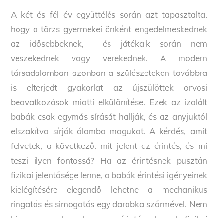
A két és fél év együttélés során azt tapasztalta,
hogy a törzs gyermekei önként engedelmeskednek
az idősebbeknek, és játékaik során nem
veszekednek vagy verekednek. A modern
társadalomban azonban a szülészeteken továbbra
is elterjedt gyakorlat az újszülöttek orvosi
beavatkozások miatti elkülönítése. Ezek az izolált
babák csak egymás sírását hallják, és az anyjuktól
elszakítva sírják álomba magukat. A kérdés, amit
felvetek, a következő: mit jelent az érintés, és mi
teszi ilyen fontossá? Ha az érintésnek pusztán
fizikai jelentősége lenne, a babák érintési igényeinek
kielégítésére elegendő lehetne a mechanikus
ringatás és simogatás egy darabka szőrmével. Nem