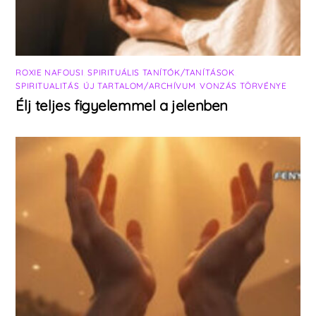
ROXIE NAFOUSI
,
SPIRITUÁLIS TANÍTÓK/TANÍTÁSOK
,
SPIRITUALITÁS
,
ÚJ TARTALOM/ARCHÍVUM
,
VONZÁS TÖRVÉNYE
Élj teljes figyelemmel a jelenben