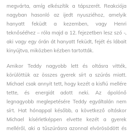
megvárta, amíg elkészítik a tápszerét. Reakciója
nagyban hasonló az ijedt nyusziéhoz, amelyik
hanyatt feküdt a kezemben, vagy Henri
teknősééhez – róla majd a 12. fejezetben lesz szó -,
aki vagy egy órán át hanyatt feküdt, fejét és lábait
kinyújtva, miközben kézben tartották.
Amikor Teddy nagyobb lett és oltásra vitték,
körülöttük az összes gyerek sírt a szúrás miatt.
Michael csak annyit tett, hogy kezét a kisfiú mellére
tette, és energiát adott neki. Az ápolónő
legnagyobb meglepetésére Teddy egyáltalán nem
sírt. Hat hónappal később, a következő oltáskor
Michael kísérletképpen elvette kezét a gyerek
melléről, aki a tűszúrásra azonnal elvörösödött és