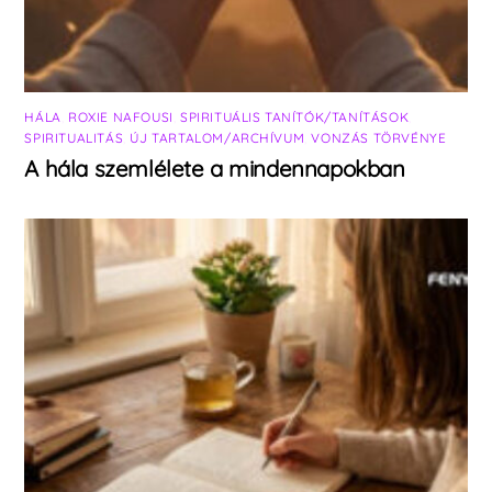
HÁLA
,
ROXIE NAFOUSI
,
SPIRITUÁLIS TANÍTÓK/TANÍTÁSOK
,
SPIRITUALITÁS
,
ÚJ TARTALOM/ARCHÍVUM
,
VONZÁS TÖRVÉNYE
A hála szemlélete a mindennapokban