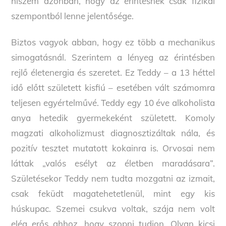
hiszem azonban, hogy az érintésnek csak fizikai
szempontból lenne jelentősége.
Biztos vagyok abban, hogy ez több a mechanikus
simogatásnál. Szerintem a lényeg az érintésben
rejlő életenergia és szeretet. Ez Teddy – a 13 héttel
idő előtt született kisfiú – esetében vált számomra
teljesen egyértelművé. Teddy egy 10 éve alkoholista
anya hetedik gyermekeként született. Komoly
magzati alkoholizmust diagnosztizáltak nála, és
pozitív tesztet mutatott kokainra is. Orvosai nem
láttak „valós esélyt az életben maradásara”.
Születésekor Teddy nem tudta mozgatni az izmait,
csak feküdt magatehetetlenül, mint egy kis
húskupac. Szemei csukva voltak, szája nem volt
elég erős ahhoz, hogy szopni tudjon. Olyan kicsi