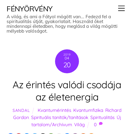
Skip
Men
FÉNYÖRVÉNY
to
A világ, és ami a Fátyol mögött van... Fedezd fel a
spiritualitás útját, gyakorlatait. Használd őket
content
mindennapi életedben, hogy meglásd a világ mögötti
mélyebb valóságot.
2019
04
20
Az érintés valódi csodája
az életenergia
Kvantumérintés
,
Kvantumfizika
,
Richard
SANDAL
Gordon
,
Spirituális tanítók/tanítások
,
Spiritualitás
,
Új
tartalom/Archívum
,
Világ
0