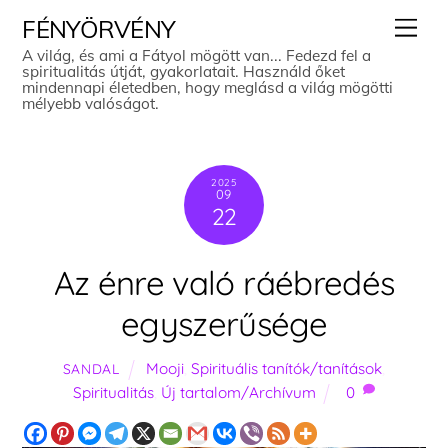
Skip
Men
FÉNYÖRVÉNY
to
A világ, és ami a Fátyol mögött van... Fedezd fel a
spiritualitás útját, gyakorlatait. Használd őket
content
mindennapi életedben, hogy meglásd a világ mögötti
mélyebb valóságot.
2025
09
22
Az énre való ráébredés
egyszerűsége
Mooji
,
Spirituális tanítók/tanítások
,
SANDAL
Spiritualitás
,
Új tartalom/Archívum
0