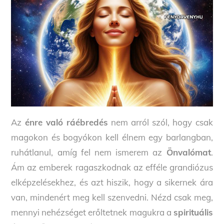
Az
énre való ráébredés
nem arról szól, hogy csak
magokon és bogyókon kell élnem egy barlangban,
ruhátlanul, amíg fel nem ismerem az
Önvalómat
.
Ám az emberek ragaszkodnak az efféle grandiózus
elképzelésekhez, és azt hiszik, hogy a sikernek ára
van, mindenért meg kell szenvedni. Nézd csak meg,
mennyi nehézséget erőltetnek magukra a
spirituális