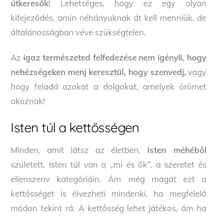
útkeresők
! Lehetséges, hogy ez egy olyan
kifejeződés, amin néhányuknak át kell menniük, de
általánosságban véve szükségtelen.
Az
igaz természeted felfedezése
nem igényli, hogy
nehézségeken menj keresztül, hogy szenvedj,
vagy
hogy feladd azokat a dolgokat, amelyek örömet
okoznak!
Isten túl a kettősségen
Minden, amit látsz az életben,
Isten méhéből
született. Isten túl van a „mi és ők”, a szeretet és
ellenszenv kategóriáin. Ám még magát ezt a
kettősséget is élvezheti mindenki, ha megfelelő
módon tekint rá. A kettősség lehet játékos, ám ha