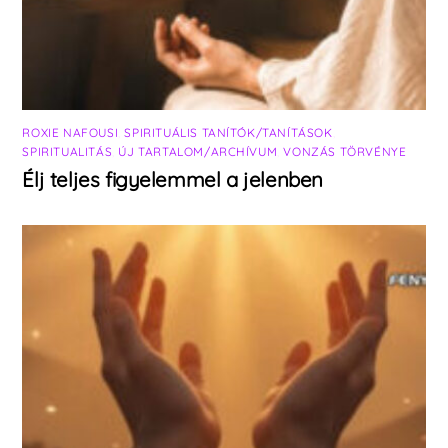
ROXIE NAFOUSI
,
SPIRITUÁLIS TANÍTÓK/TANÍTÁSOK
,
SPIRITUALITÁS
,
ÚJ TARTALOM/ARCHÍVUM
,
VONZÁS TÖRVÉNYE
Élj teljes figyelemmel a jelenben