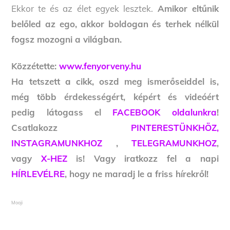
Ekkor te és az élet egyek lesztek.
Amikor eltűnik
belőled az ego, akkor boldogan és terhek nélkül
fogsz mozogni a világban.
Közzétette:
www.fenyorveny.hu
Ha tetszett a cikk, oszd meg ismerőseiddel is,
még több érdekességért, képért és videóért
pedig látogass el
FACEBOOK oldalunkra
!
Csatlakozz
PINTERESTÜNKHÖZ,
INSTAGRAMUNKHOZ
,
TELEGRAMUNKHOZ
,
vagy
X-HEZ
is! Vagy iratkozz fel a napi
HÍRLEVÉLRE
, hogy ne maradj le a friss hírekről!
Mooji