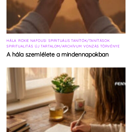
HÁLA
,
ROXIE NAFOUSI
,
SPIRITUÁLIS TANÍTÓK/TANÍTÁSOK
,
SPIRITUALITÁS
,
ÚJ TARTALOM/ARCHÍVUM
,
VONZÁS TÖRVÉNYE
A hála szemlélete a mindennapokban