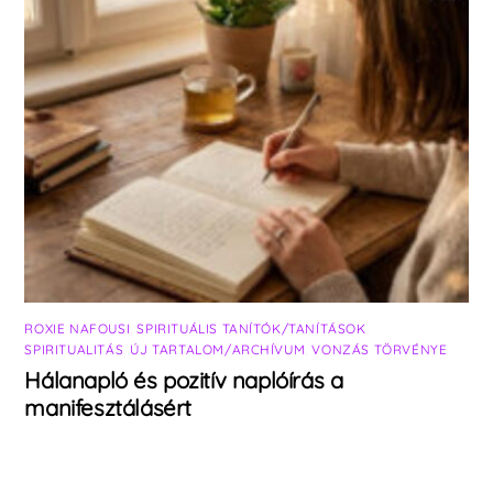
ROXIE NAFOUSI
,
SPIRITUÁLIS TANÍTÓK/TANÍTÁSOK
,
SPIRITUALITÁS
,
ÚJ TARTALOM/ARCHÍVUM
,
VONZÁS TÖRVÉNYE
Hálanapló és pozitív naplóírás a
manifesztálásért