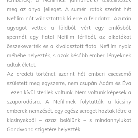
meg az anyai jelleget. A sumér iratok szerint hét
Nefilim nőt választottak ki erre a feladatra. Azután
agyagot vettek a földből, vért egy emlősből,
spermát egy fiatal Nefilim férfiból, az alkotókat
összekeverték és a kiválasztott fiatal Nefilim nyolc
méhébe helyezték, s azok később emberi lényeknek
adtak életet.
Az eredeti történet szerint hét emberi csecsemő
született meg egyszerre, nem csupán Ádám és Éva
– ezen kívül sterilek voltunk. Nem voltunk képesek a
szaporodásra. A Nefilimek folytatták a kicsiny
emberek nemzését, egy egész sereget hoztak létre a
kicsinyekből – azaz belőlünk – s mindannyiukat
Gondwana szigetére helyezték.