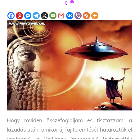
0
Hogy röviden összefoglaljam és tisztázzam: a
lázadás után, amikor új faj teremtését határozták el
(emberek), a Nefilimek (annunakik) testesítették