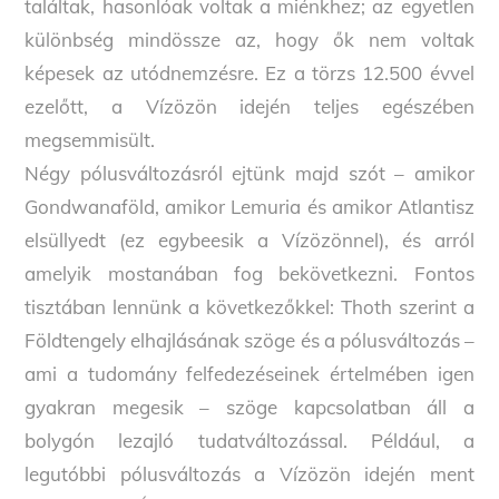
találtak, hasonlóak voltak a miénkhez; az egyetlen
különbség mindössze az, hogy ők nem voltak
képesek az utódnemzésre. Ez a törzs 12.500 évvel
ezelőtt, a Vízözön idején teljes egészében
megsemmisült.
Négy pólusváltozásról ejtünk majd szót – amikor
Gondwanaföld, amikor Lemuria és amikor Atlantisz
elsüllyedt (ez egybeesik a Vízözönnel), és arról
amelyik mostanában fog bekövetkezni. Fontos
tisztában lennünk a következőkkel: Thoth szerint a
Földtengely elhajlásának szöge és a pólusváltozás –
ami a tudomány felfedezéseinek értelmében igen
gyakran megesik – szöge kapcsolatban áll a
bolygón lezajló tudatváltozással. Például, a
legutóbbi pólusváltozás a Vízözön idején ment