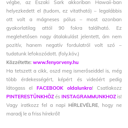
végbe, az Északi Sark akkoriban Hawaii-ban
helyezkedett el (tudom, ez vitatható) – legalábbis
ott volt a mágneses pólus – most azonban
gyakorlatilag attól 90 fokra található. Ez
meglehetősen nagy átalakulást jelentett, ám nem
pozitív, hanem negatív fordulatról volt szó –
tudatunk lefokozódott. (foly.köv.)
Közzétette:
www.fenyorveny.hu
Ha tetszett a cikk, oszd meg ismerőseiddel is, még
több érdekességért, képért és videóért pedig
látogass el
FACEBOOK oldalunkra
! Csatlakozz
PINTERESTÜNKHÖZ
és
INSTAGRAMMUNKHOZ
is!
Vagy iratkozz fel a napi
HÍRLEVÉLRE
, hogy ne
maradj le a friss hírekről!