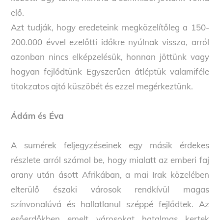
elő.
Azt tudják, hogy eredeteink megközelítőleg a 150-
200.000 évvel ezelőtti időkre nyúlnak vissza, arról
azonban nincs elképzelésük, honnan jöttünk vagy
hogyan fejlődtünk Egyszerűen átléptük valamiféle
titokzatos ajtó küszöbét és ezzel megérkeztünk.
Ádám és Éva
A sumérek feljegyzéseinek egy másik érdekes
részlete arról számol be, hogy mialatt az emberi faj
arany után ásott Afrikában, a mai Irak közelében
elterülő északi városok rendkívül magas
színvonalúvá és hallatlanul széppé fejlődtek. Az
esőerdőkben emelt városokat hatalmas kertek