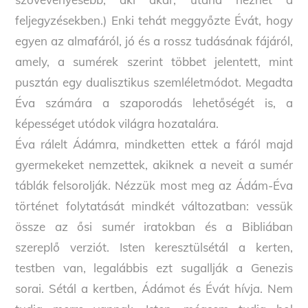
feljegyzésekben.) Enki tehát meggyőzte Évát, hogy
egyen az almafáról, jó és a rossz tudásának fájáról,
amely, a sumérek szerint többet jelentett, mint
pusztán egy dualisztikus szemléletmódot. Megadta
Éva számára a szaporodás lehetőségét is, a
képességet utódok világra hozatalára.
Éva rálelt Ádámra, mindketten ettek a fáról majd
gyermekeket nemzettek, akiknek a neveit a sumér
táblák felsorolják. Nézzük most meg az Ádám-Éva
történet folytatását mindkét változatban: vessük
össze az ősi sumér iratokban és a Bibliában
szereplő verziót. Isten keresztülsétál a kerten,
testben van, legalábbis ezt sugallják a Genezis
sorai. Sétál a kertben, Ádámot és Évát hívja. Nem