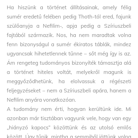
Ha hiszünk a történet állításainak, amely félig
sumér eredetű felében pedig Thoth-tól ered, fajunk
szülőanyja a Nefilim-, apja pedig a Szíriuszbeli
fajtából származik. Nos, ha nem maradtak volna
fenn bizonyságul a sumér ékiratos táblák, mindez
ugyancsak hihetetlennek tűnne – sőt még így is az.
Ám rengeteg tudományos bizonyíték támasztja alá
a történet hiteles voltát, melyekről magunk is
meggyőződhetünk, ha elolvassuk a régészeti
feljegyzéseket – nem a Szíriuszbeli apára, hanem a
Nefilim anyára vonatkozóan.
A tudomány nem érti, hogyan kerültünk ide. Mi
azonban már tisztában vagyunk vele, hogy van egy
„hiányzó kapocs” közöttünk és az utolsó emlős
között. Úgy tűnik, mintha a semmiből jöttünk volna