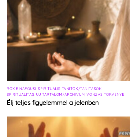
ROXIE NAFOUSI
,
SPIRITUÁLIS TANÍTÓK/TANÍTÁSOK
,
SPIRITUALITÁS
,
ÚJ TARTALOM/ARCHÍVUM
,
VONZÁS TÖRVÉNYE
Élj teljes figyelemmel a jelenben