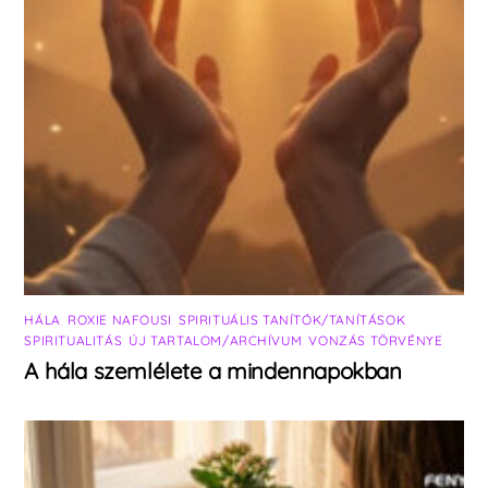
HÁLA
,
ROXIE NAFOUSI
,
SPIRITUÁLIS TANÍTÓK/TANÍTÁSOK
,
SPIRITUALITÁS
,
ÚJ TARTALOM/ARCHÍVUM
,
VONZÁS TÖRVÉNYE
A hála szemlélete a mindennapokban