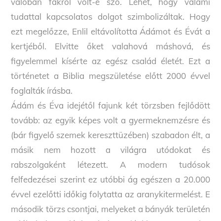
valóban fákról volt-e szó. Lehet, hogy valami
tudattal kapcsolatos dolgot szimbolizáltak. Hogy
ezt megelőzze, Enlil eltávolította Ádámot és Évát a
kertjéből. Elvitte őket valahová máshová, és
figyelemmel kísérte az egész család életét. Ezt a
történetet a Biblia megszületése előtt 2000 évvel
foglalták írásba.
Ádám és Éva idejétől fajunk két törzsben fejlődött
tovább: az egyik képes volt a gyermeknemzésre és
(bár figyelő szemek kereszttüzében) szabadon élt, a
másik nem hozott a világra utódokat és
rabszolgaként létezett. A modern tudósok
felfedezései szerint ez utóbbi ág egészen a 20.000
évvel ezelőtti időkig folytatta az aranykitermelést. E
második törzs csontjai, melyeket a bányák területén