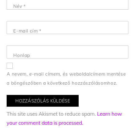
Név
*
E-mail cím
*
Honlap
A nevem, e-mail címem, és weboldalcímem mentése
a böngészőben a következő hozzászólásomhoz.
This site uses Akismet to reduce spam.
Learn how
your comment data is processed.