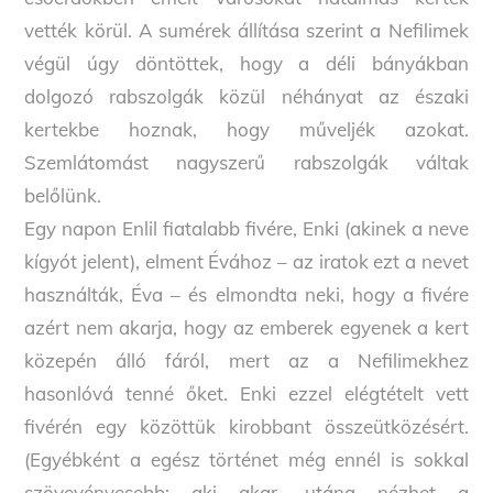
vették körül. A sumérek állítása szerint a Nefilimek
végül úgy döntöttek, hogy a déli bányákban
dolgozó rabszolgák közül néhányat az északi
kertekbe hoznak, hogy műveljék azokat.
Szemlátomást nagyszerű rabszolgák váltak
belőlünk.
Egy napon Enlil fiatalabb fivére, Enki (akinek a neve
kígyót jelent), elment Évához – az iratok ezt a nevet
használták, Éva – és elmondta neki, hogy a fivére
azért nem akarja, hogy az emberek egyenek a kert
közepén álló fáról, mert az a Nefilimekhez
hasonlóvá tenné őket. Enki ezzel elégtételt vett
fivérén egy közöttük kirobbant összeütközésért.
(Egyébként a egész történet még ennél is sokkal
szövevényesebb; aki akar, utána nézhet a