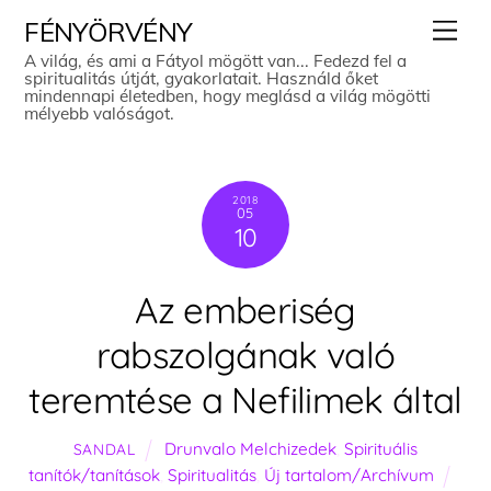
Skip
Men
FÉNYÖRVÉNY
to
A világ, és ami a Fátyol mögött van... Fedezd fel a
spiritualitás útját, gyakorlatait. Használd őket
content
mindennapi életedben, hogy meglásd a világ mögötti
mélyebb valóságot.
2018
05
10
Az emberiség
rabszolgának való
teremtése a Nefilimek által
Drunvalo Melchizedek
,
Spirituális
SANDAL
tanítók/tanítások
,
Spiritualitás
,
Új tartalom/Archívum