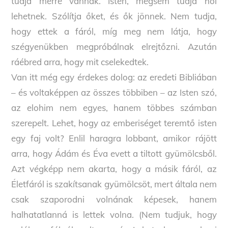
tudja merre vannak. Isten, mégsem tudja hol
lehetnek. Szólítja őket, és ők jönnek. Nem tudja,
hogy ettek a fáról, míg meg nem látja, hogy
szégyenükben megpróbálnak elrejtőzni. Azután
ráébred arra, hogy mit cselekedtek.
Van itt még egy érdekes dolog: az eredeti Bibliában
– és voltaképpen az összes többiben – az Isten szó,
az elohim nem egyes, hanem többes számban
szerepelt. Lehet, hogy az emberiséget teremtő isten
egy faj volt? Enlil haragra lobbant, amikor rájött
arra, hogy Ádám és Éva evett a tiltott gyümölcsből.
Azt végképp nem akarta, hogy a másik fáról, az
Életfáról is szakítsanak gyümölcsöt, mert általa nem
csak szaporodni volnának képesek, hanem
halhatatlanná is lettek volna. (Nem tudjuk, hogy