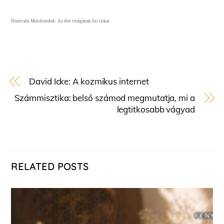
Drunvalo Melchizedek: Az élet virágának ősi titkai
David Icke: A kozmikus internet
Számmisztika: belső számod megmutatja, mi a
legtitkosabb vágyad
RELATED POSTS