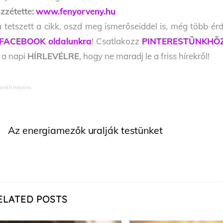
zzétette:
www.fenyorveny.hu
 tetszett a cikk, oszd meg ismerőseiddel is, még több érd
FACEBOOK oldalunkra
! Csatlakozz
PINTERESTÜNKHÖ
l a napi
HÍRLEVÉLRE
, hogy ne maradj le a friss hírekről!
avid R.Hawkins
Az energiamezők uralják testünket
ELATED POSTS