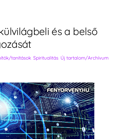
ülvilágbeli és a belső
gozását
anítók/tanítások
,
Spiritualitás
,
Új tartalom/Archívum