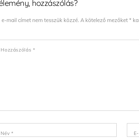
élemény, hozzászólás?
 e-mail címet nem tesszük közzé.
A kötelező mezőket
*
kar
Hozzászólás
*
Név
*
E-