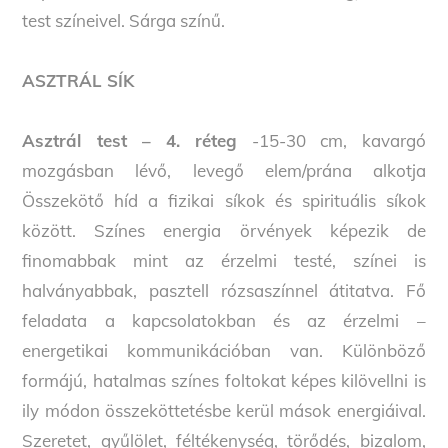
test színeivel. Sárga színű.
ASZTRÁL SÍK
Asztrál test – 4. réteg
-15-30 cm, kavargó
mozgásban lévő, levegő elem/prána alkotja
Összekötő híd a fizikai síkok és spirituális síkok
között. Színes energia örvények képezik de
finomabbak mint az érzelmi testé, színei is
halványabbak, pasztell rózsaszínnel átitatva. Fő
feladata a kapcsolatokban és az érzelmi –
energetikai kommunikációban van. Különböző
formájú, hatalmas színes foltokat képes kilövellni is
ily módon összeköttetésbe kerül mások energiáival.
Szeretet, gyűlölet, féltékenység, törődés, bizalom,