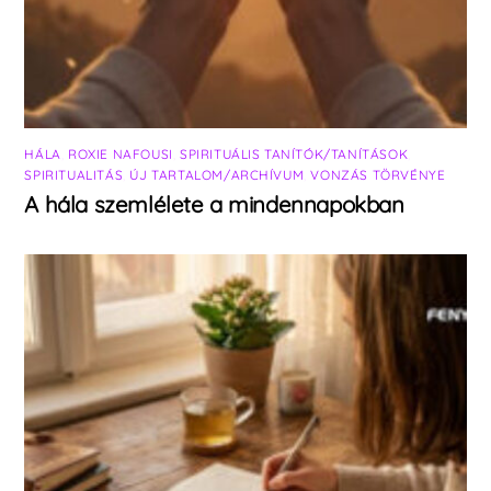
HÁLA
,
ROXIE NAFOUSI
,
SPIRITUÁLIS TANÍTÓK/TANÍTÁSOK
,
SPIRITUALITÁS
,
ÚJ TARTALOM/ARCHÍVUM
,
VONZÁS TÖRVÉNYE
A hála szemlélete a mindennapokban