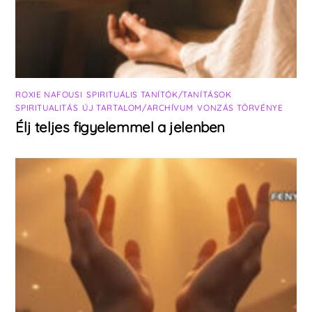
ROXIE NAFOUSI
,
SPIRITUÁLIS TANÍTÓK/TANÍTÁSOK
,
SPIRITUALITÁS
,
ÚJ TARTALOM/ARCHÍVUM
,
VONZÁS TÖRVÉNYE
Élj teljes figyelemmel a jelenben