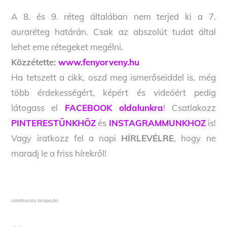
A 8. és 9. réteg általában nem terjed ki a 7.
auraréteg határán. Csak az abszolút tudat által
lehet eme rétegeket megélni.
Közzétette:
www.fenyorveny.hu
Ha tetszett a cikk, oszd meg ismerőseiddel is, még
több érdekességért, képért és videóért pedig
látogass el
FACEBOOK oldalunkra
! Csatlakozz
PINTERESTÜNKHÖZ
és
INSTAGRAMMUNKHOZ
is!
Vagy iratkozz fel a napi
HÍRLEVÉLRE
, hogy ne
maradj le a friss hírekről!
csontkovacs-terapeuta