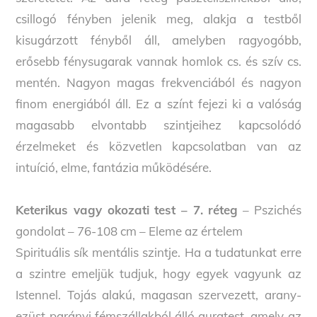
csillogó fényben jelenik meg, alakja a testből
kisugárzott fényből áll, amelyben ragyogóbb,
erősebb fénysugarak vannak homlok cs. és szív cs.
mentén. Nagyon magas frekvenciából és nagyon
finom energiából áll. Ez a színt fejezi ki a valóság
magasabb elvontabb szintjeihez kapcsolódó
érzelmeket és közvetlen kapcsolatban van az
intuíció, elme, fantázia működésére.
Keterikus vagy okozati test – 7. réteg
– Pszichés
gondolat – 76-108 cm – Eleme az értelem
Spirituális sík mentális szintje. Ha a tudatunkat erre
a szintre emeljük tudjuk, hogy egyek vagyunk az
Istennel. Tojás alakú, magasan szervezett, arany-
ezüst parányi fémszállakból álló auratest, amely az