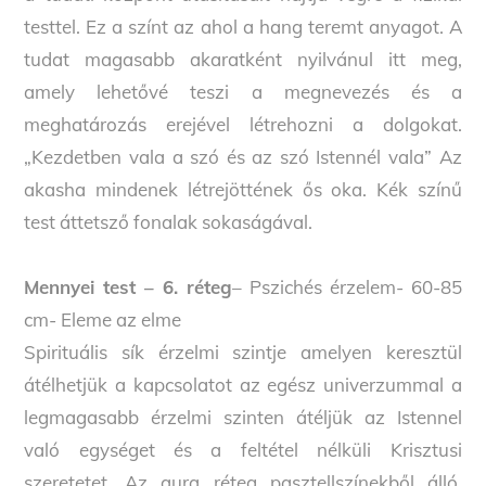
testtel. Ez a színt az ahol a hang teremt anyagot. A
tudat magasabb akaratként nyilvánul itt meg,
amely lehetővé teszi a megnevezés és a
meghatározás erejével létrehozni a dolgokat.
„Kezdetben vala a szó és az szó Istennél vala” Az
akasha mindenek létrejöttének ős oka. Kék színű
test áttetsző fonalak sokaságával.
Mennyei test – 6. réteg
– Pszichés érzelem- 60-85
cm- Eleme az elme
Spirituális sík érzelmi szintje amelyen keresztül
átélhetjük a kapcsolatot az egész univerzummal a
legmagasabb érzelmi szinten átéljük az Istennel
való egységet és a feltétel nélküli Krisztusi
szeretetet. Az aura réteg pasztellszínekből álló,