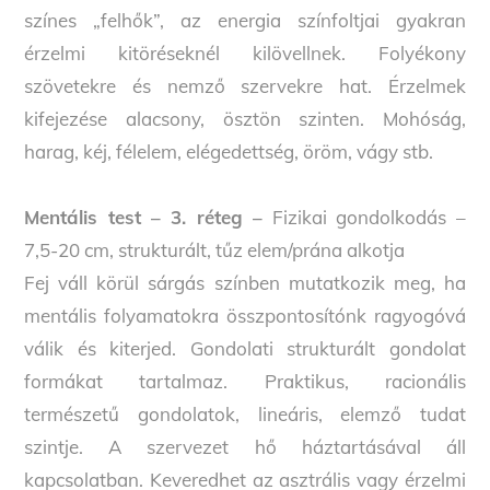
színes „felhők”, az energia színfoltjai gyakran
érzelmi kitöréseknél kilövellnek. Folyékony
szövetekre és nemző szervekre hat. Érzelmek
kifejezése alacsony, ösztön szinten. Mohóság,
harag, kéj, félelem, elégedettség, öröm, vágy stb.
Mentális test – 3. réteg –
Fizikai gondolkodás –
7,5-20 cm, strukturált, tűz elem/prána alkotja
Fej váll körül sárgás színben mutatkozik meg, ha
mentális folyamatokra összpontosítónk ragyogóvá
válik és kiterjed. Gondolati strukturált gondolat
formákat tartalmaz. Praktikus, racionális
természetű gondolatok, lineáris, elemző tudat
szintje. A szervezet hő háztartásával áll
kapcsolatban. Keveredhet az asztrális vagy érzelmi