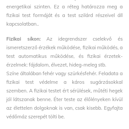
energetikai szinten. Ez a réteg határozza meg a
fizikai test formáját és a test szilárd részeivel áll
kapcsolatban..
Fizikai síkon:
Az idegrendszer cselekvő és
ismeretszerző érzékek működése, fizikai működés, a
test automatikus működése, és fizikai érzetek-
érzelmek: fájdalom, élvezet, hideg-meleg stb.
Színe általában fehér vagy szürkésfehér. Feladata a
fizikai test védelme a káros sugárzásokkal
szemben. A fizikai testet ért sérülések, műtéti hegek
jól látszanak benne. Éter teste az élőlényeken kívül
az élettelen dolgoknak is van, csak kisebb. Egyfajta
védőmáz szerepét tölti be.