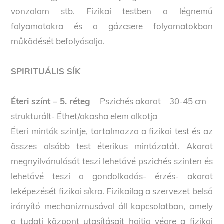
vonzalom stb. Fizikai testben a légnemű
folyamatokra és a gázcsere folyamatokban
működését befolyásolja.
SPIRITUÁLIS SÍK
Éteri színt – 5. réteg
– Pszichés akarat – 30-45 cm –
strukturált- Éthet/akasha elem alkotja
Éteri minták szintje, tartalmazza a fizikai test és az
összes alsóbb test éterikus mintázatát. Akarat
megnyilvánulását teszi lehetővé pszichés szinten és
lehetővé teszi a gondolkodás- érzés- akarat
leképezését fizikai síkra. Fizikailag a szervezet belső
irányító mechanizmusával áll kapcsolatban, amely
a tudati központ utasításait hajtja végre a fizikai