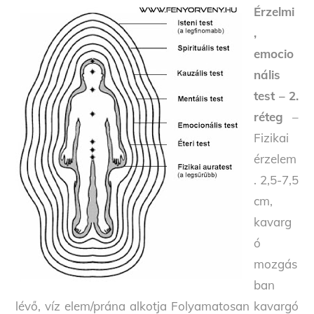
Érzelmi
,
emocio
nális
test – 2.
réteg
–
Fizikai
érzelem
. 2,5-7,5
cm,
kavarg
ó
mozgás
ban
lévő, víz elem/prána alkotja Folyamatosan kavargó