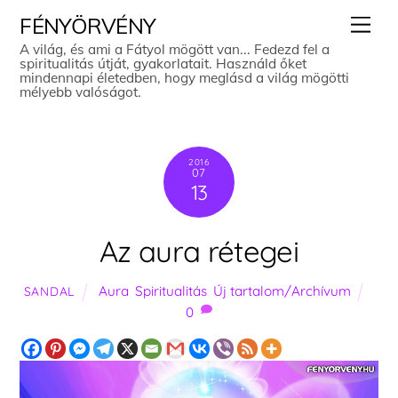
Skip
Men
FÉNYÖRVÉNY
to
A világ, és ami a Fátyol mögött van... Fedezd fel a
spiritualitás útját, gyakorlatait. Használd őket
content
mindennapi életedben, hogy meglásd a világ mögötti
mélyebb valóságot.
2016
07
13
Az aura rétegei
Aura
,
Spiritualitás
,
Új tartalom/Archívum
SANDAL
0