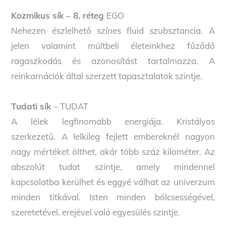
Kozmikus sík – 8. réteg
EGO
Nehezen észlelhető színes fluid szubsztancia. A
jelen valamint múltbeli életeinkhez fűződő
ragaszkodás és azonosítást tartalmazza. A
reinkarnációk által szerzett tapasztalatok szintje.
Tudati sík
– TUDAT
A lélek legfinomabb energiája. Kristályos
szerkezetű. A lelkileg fejlett embereknél nagyon
nagy mértéket ölthet, akár több száz kilométer. Az
abszolút tudat szintje, amely mindennel
kapcsolatba kerülhet és eggyé válhat az univerzum
minden titkával. Isten minden bölcsességével,
szeretetével, erejével való egyesülés szintje.