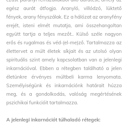
egész aurát átfogja. Aranyló, villódzó, lüktető
fények, arany fényszálak. Ez a hálózat az aranyfény
erejét, isteni elmét mutatja, ami összehangoltan
együtt tartja a teljes mezőt.. Külső széle nagyon
erős és rugalmas és véd-(el-me)ző. Tartalmazza az
élettervet a múlt életek síkjait és az utolsó olyan
spirituális szint amely kapcsolatban van a jelenlegi
inkarnációval. Ebben a rétegben található a jelen
életünkre érvényes múltbeli karma lenyomata.
Személyiségünk és inkarnációnk határait húzza
meg, és a gondolkodás, valóság megértésének
pszichikai funkcióit tartalmazza.
A jelenlegi inkarnációt túlhaladó rétegek: