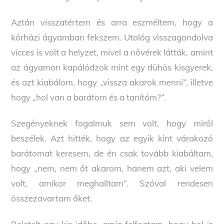
Aztán visszatértem és arra eszméltem, hogy a
kórházi ágyamban fekszem. Utológ visszagondolva
vicces is volt a helyzet, mivel a nővérek látták, amint
az ágyamon kapálódzok mint egy dühös kisgyerek,
és azt kiabálom, hogy „vissza akarok menni”, illetve
hogy „hol van a barátom és a tanítóm?”.
Szegényeknek fogalmuk sem volt, hogy miről
beszélek. Azt hitték, hogy az egyik kint várakozó
barátomat keresem, de én csak tovább kiabáltam,
hogy „nem, nem őt akarom, hanem azt, aki velem
volt, amikor meghalltam”. Szóval rendesen
összezavartam őket.