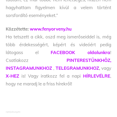
hagyhattam figyelmen kívül a velem történt
sorsfordító eseményeket.”
Közzétette:
www.fenyorveny.hu
Ha tetszett a cikk, oszd meg ismerőseiddel is, még
több érdekességért, képért és videóért pedig
látogass el
FACEBOOK oldalunkra
!
Csatlakozz
PINTERESTÜNKHÖZ,
INSTAGRAMUNKHOZ
,
TELEGRAMUNKHOZ
,
vagy
X-HEZ
is! Vagy iratkozz fel a napi
HÍRLEVÉLRE
,
hogy ne maradj le a friss hírekről!
rejtelyekszigete