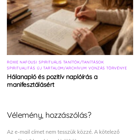
ROXIE NAFOUSI
,
SPIRITUÁLIS TANÍTÓK/TANÍTÁSOK
,
SPIRITUALITÁS
,
ÚJ TARTALOM/ARCHÍVUM
,
VONZÁS TÖRVÉNYE
Hálanapló és pozitív naplóírás a
manifesztálásért
Vélemény, hozzászólás?
Az e-mail címet nem tesszük közzé.
A kötelező