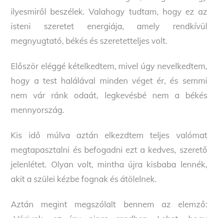
ilyesmiről beszélek. Valahogy tudtam, hogy ez az
isteni szeretet energiája, amely rendkívül
megnyugtató, békés és szeretetteljes volt.
Először eléggé kételkedtem, mivel úgy nevelkedtem,
hogy a test halálával minden véget ér, és semmi
nem vár ránk odaát, legkevésbé nem a békés
mennyország.
Kis idő múlva aztán elkezdtem teljes valómat
megtapasztalni és befogadni ezt a kedves, szerető
jelenlétet. Olyan volt, mintha újra kisbaba lennék,
akit a szülei kézbe fognak és átölelnek.
Aztán megint megszólalt bennem az elemző: