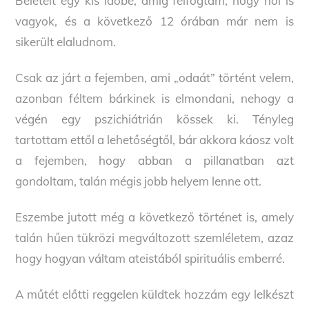
Beletelt egy kis időbe, amíg felfogtam, hogy hol is
vagyok, és a következő 12 órában már nem is
sikerült elaludnom.
Csak az járt a fejemben, ami „odaát” történt velem,
azonban féltem bárkinek is elmondani, nehogy a
végén egy pszichiátrián kössek ki. Tényleg
tartottam ettől a lehetőségtől, bár akkora káosz volt
a fejemben, hogy abban a pillanatban azt
gondoltam, talán mégis jobb helyem lenne ott.
Eszembe jutott még a következő történet is, amely
talán hűen tükrözi megváltozott szemléletem, azaz
hogy hogyan váltam ateistából spirituális emberré.
A műtét előtti reggelen küldtek hozzám egy lelkészt