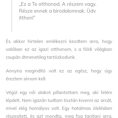
„Ez a Te otthonod. A részem vagy.
Része ennek a birodalomnak. Üdv
itthon!”
És akkor hirtelen emlékezni kezdtem arra, hogy
valóban ez az igazi otthonom, s a földi világban
csupán átmenetileg tartózkodunk.
Annyira megindító volt ez az egész, hogy úgy
éreztem sírnom kell.
Végül egy női alakot pillantottam meg, aki felém
lépdelt. Nem igazán tudtam tisztán kivenni az arcát,
mivel elég homályos volt. Egy hatalmas ölelésben
részesített, és azt mondta, meg fog tanítani arra,