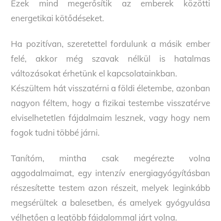
Ezek mind megerősítik az emberek közötti
energetikai kötődéseket.
Ha pozitívan, szeretettel fordulunk a másik ember
felé, akkor még szavak nélkül is hatalmas
változásokat érhetünk el kapcsolatainkban.
Készültem hát visszatérni a földi életembe, azonban
nagyon féltem, hogy a fizikai testembe visszatérve
elviselhetetlen fájdalmaim lesznek, vagy hogy nem
fogok tudni többé járni.
Tanítóm, mintha csak megérezte volna
aggodalmaimat, egy intenzív energiagyógyításban
részesítette testem azon részeit, melyek leginkább
megsérültek a balesetben, és amelyek gyógyulása
vélhetően a legtöbb fájdalommal járt volna.