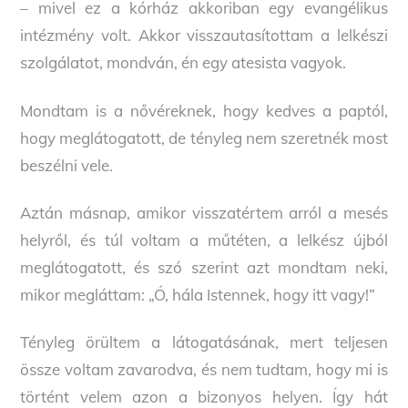
– mivel ez a kórház akkoriban egy evangélikus
intézmény volt. Akkor visszautasítottam a lelkészi
szolgálatot, mondván, én egy atesista vagyok.
Mondtam is a nővéreknek, hogy kedves a paptól,
hogy meglátogatott, de tényleg nem szeretnék most
beszélni vele.
Aztán másnap, amikor visszatértem arról a mesés
helyről, és túl voltam a műtéten, a lelkész újból
meglátogatott, és szó szerint azt mondtam neki,
mikor megláttam: „Ó, hála Istennek, hogy itt vagy!”
Tényleg örültem a látogatásának, mert teljesen
össze voltam zavarodva, és nem tudtam, hogy mi is
történt velem azon a bizonyos helyen. Így hát