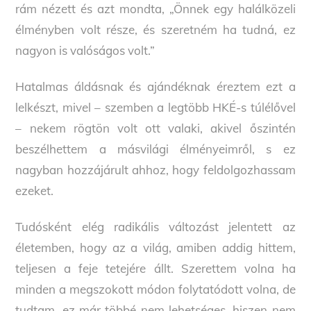
rám nézett és azt mondta, „Önnek egy halálközeli
élményben volt része, és szeretném ha tudná, ez
nagyon is valóságos volt.”
Hatalmas áldásnak és ajándéknak éreztem ezt a
lelkészt, mivel – szemben a legtöbb HKÉ-s túlélővel
– nekem rögtön volt ott valaki, akivel őszintén
beszélhettem a másvilági élményeimről, s ez
nagyban hozzájárult ahhoz, hogy feldolgozhassam
ezeket.
Tudósként elég radikális változást jelentett az
életemben, hogy az a világ, amiben addig hittem,
teljesen a feje tetejére állt. Szerettem volna ha
minden a megszokott módon folytatódott volna, de
tudtam, ez már többé nem lehetséges, hiszen nem