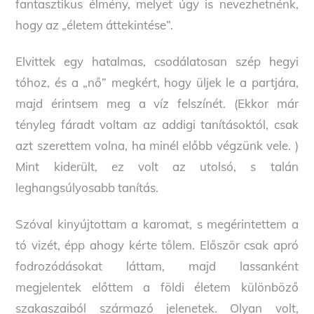
fantasztikus élmény, melyet úgy is nevezhetnénk,
hogy az „életem áttekintése”.
Elvittek egy hatalmas, csodálatosan szép hegyi
tóhoz, és a „nő” megkért, hogy üljek le a partjára,
majd érintsem meg a víz felszínét. (Ekkor már
tényleg fáradt voltam az addigi tanításoktól, csak
azt szerettem volna, ha minél előbb végzünk vele. )
Mint kiderült, ez volt az utolsó, s talán
leghangsúlyosabb tanítás.
Szóval kinyújtottam a karomat, s megérintettem a
tó vizét, épp ahogy kérte tőlem. Először csak apró
fodrozódásokat láttam, majd lassanként
megjelentek előttem a földi életem különböző
szakaszaiból származó jelenetek. Olyan volt,