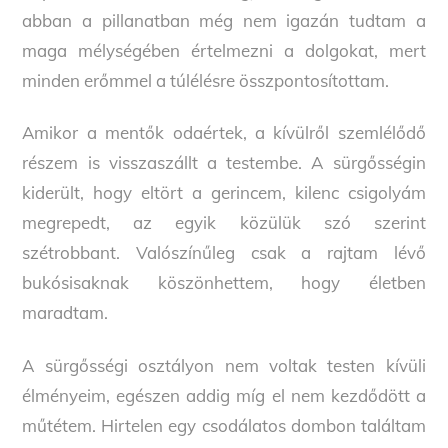
abban a pillanatban még nem igazán tudtam a
maga mélységében értelmezni a dolgokat, mert
minden erőmmel a túlélésre összpontosítottam.
Amikor a mentők odaértek, a kívülről szemlélődő
részem is visszaszállt a testembe. A sürgősségin
kiderült, hogy eltört a gerincem, kilenc csigolyám
megrepedt, az egyik közülük szó szerint
szétrobbant. Valószínűleg csak a rajtam lévő
bukósisaknak köszönhettem, hogy életben
maradtam.
A sürgősségi osztályon nem voltak testen kívüli
élményeim, egészen addig míg el nem kezdődött a
műtétem. Hirtelen egy csodálatos dombon találtam