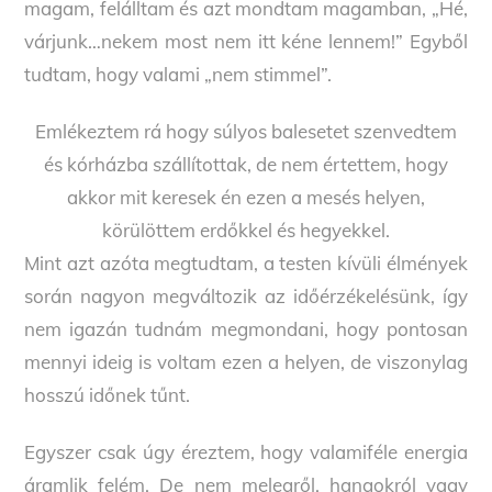
magam, felálltam és azt mondtam magamban, „Hé,
várjunk…nekem most nem itt kéne lennem!” Egyből
tudtam, hogy valami „nem stimmel”.
Emlékeztem rá hogy súlyos balesetet szenvedtem
és kórházba szállítottak, de nem értettem, hogy
akkor mit keresek én ezen a mesés helyen,
körülöttem erdőkkel és hegyekkel.
Mint azt azóta megtudtam, a testen kívüli élmények
során nagyon megváltozik az időérzékelésünk, így
nem igazán tudnám megmondani, hogy pontosan
mennyi ideig is voltam ezen a helyen, de viszonylag
hosszú időnek tűnt.
Egyszer csak úgy éreztem, hogy valamiféle energia
áramlik felém. De nem melegről, hangokról vagy