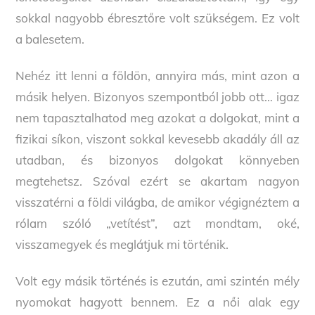
sokkal nagyobb ébresztőre volt szükségem. Ez volt
a balesetem.
Nehéz itt lenni a földön, annyira más, mint azon a
másik helyen. Bizonyos szempontból jobb ott… igaz
nem tapasztalhatod meg azokat a dolgokat, mint a
fizikai síkon, viszont sokkal kevesebb akadály áll az
utadban, és bizonyos dolgokat könnyeben
megtehetsz. Szóval ezért se akartam nagyon
visszatérni a földi világba, de amikor végignéztem a
rólam szóló „vetítést”, azt mondtam, oké,
visszamegyek és meglátjuk mi történik.
Volt egy másik történés is ezután, ami szintén mély
nyomokat hagyott bennem. Ez a női alak egy