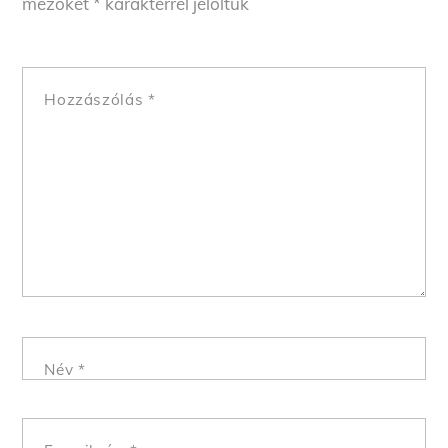
mezőket
*
karakterrel jelöltük
Hozzászólás
*
Név
*