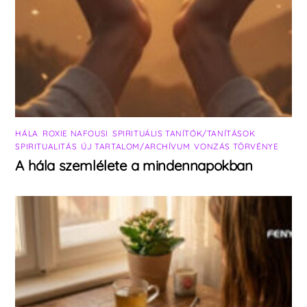
HÁLA
,
ROXIE NAFOUSI
,
SPIRITUÁLIS TANÍTÓK/TANÍTÁSOK
,
SPIRITUALITÁS
,
ÚJ TARTALOM/ARCHÍVUM
,
VONZÁS TÖRVÉNYE
A hála szemlélete a mindennapokban