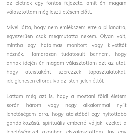
az életnek egy fontos fejezete, amit én magam
választottam még leszületésem előtt.
Mivel látta, hogy nem emlékszem erre a pillanatra,
egyszerűen csak megmutatta nekem. Olyan volt,
mintha egy hatalmas monitort vagy kivetítőt
néznék. Hamarosan tudatosult bennem, hogy
annak idején én magam választottam azt az utat,
hogy ateistaként szerezzek tapasztalatokat,
ideiglenesen elfordulva az isteni jelenléttől.
Láttam még azt is, hogy a mostani földi életem
során három vagy négy alkalommal nyílt
lehetőségem arra, hogy ateistából egy nyitottabb
gondolkozású, spirituális emberré váljak, ezeket a
lehetőségeket azonban elszalasztottam, így egy