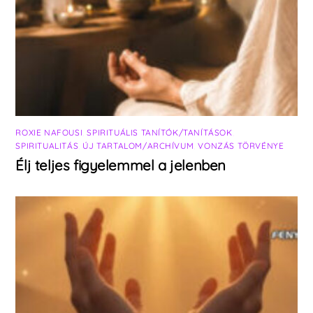
ROXIE NAFOUSI
,
SPIRITUÁLIS TANÍTÓK/TANÍTÁSOK
,
SPIRITUALITÁS
,
ÚJ TARTALOM/ARCHÍVUM
,
VONZÁS TÖRVÉNYE
Élj teljes figyelemmel a jelenben