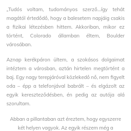
„Tudós voltam, tudományos szerző…így tehát
magától értedődő, hogy a balesetem napjáig csakis
a fizikai létezésben hittem. Akkoriban, mikor ez
történt, Colorado államban éltem, Boulder
városában.
Aznap kerékpáron ültem, a szokásos dolgaimat
intéztem a városban, aztán hirtelen megtörtént a
baj. Egy nagy terepjáróval közlekedő nő, nem figyelt
oda – épp a telefonjával babrált – és elgázolt az
egyik kereszteződésben, én pedig az autója alá
szorultam.
Abban a pillantaban azt éreztem, hogy egyszerre
két helyen vagyok. Az egyik részem még a