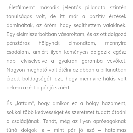
„Életfilmem” második jelentős pillanata szintén
tanulságos volt, de itt már a pozitív érzések
domináltak, az öröm, hogy segíthettem valakinek.
Egy élelmiszerboltban vásároltam, és az ott dolgozó
pénztáros hölgynek elmondtam, mennyire
csodálom, amiért ilyen keményen dolgozik egész
nap, elviselvelve a gyakran goromba vevőket.
Nagyon megható volt átélni az abban a pillanatban
érzett boldogságát, azt, hogy mennyire hálás volt
nekem azért a pár jó szóért.
És „láttam”, hogy amikor ez a hölgy hazament,
sokkal több kedvességet és szeretetet tudott átadni
a családjának. Tehát, még az ilyen apróságoknak
tűnő dolgok is – mint pár jó szó – hatalmas