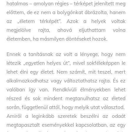
hatalmas – amolyan régies – térképet jelenített meg
előttem, de ez nem a bolygónkat ábrázolta, hanem
az „életem térképét”. Azok a helyek voltak
megjelölve rajta, ahová eljuthattam volna
életemben, ha másmilyen döntéseket hozok.
Ennek a tanításnak az volt a lényege, hogy nem
létezik „egyetlen helyes út”, mivel sokféleképpen le
lehet élni egy életet. Nem számít, mit teszel, mert
alkalmazkodhatsz vagy változtathatsz rajta. És ez
valóban így van. Rendkívüli élményekben lehet
részed és sok mindent megtanulhatsz az életed
során, függetlenül attól, hogy melyik utat választod.
Amiről a leginkább szeretek beszélni az odaát
megtapasztalt eseményekkel kapcsolatban, az egy