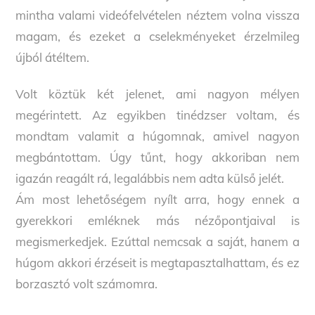
mintha valami videófelvételen néztem volna vissza
magam, és ezeket a cselekményeket érzelmileg
újból átéltem.
Volt köztük két jelenet, ami nagyon mélyen
megérintett. Az egyikben tinédzser voltam, és
mondtam valamit a húgomnak, amivel nagyon
megbántottam. Úgy tűnt, hogy akkoriban nem
igazán reagált rá, legalábbis nem adta külső jelét.
Ám most lehetőségem nyílt arra, hogy ennek a
gyerekkori emléknek más nézőpontjaival is
megismerkedjek. Ezúttal nemcsak a saját, hanem a
húgom akkori érzéseit is megtapasztalhattam, és ez
borzasztó volt számomra.