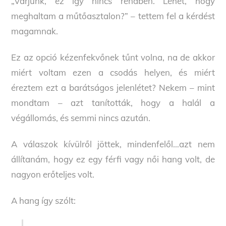
„Várjunk, ez így nincs rendben. Lehet, hogy
meghaltam a műtőasztalon?” – tettem fel a kérdést
magamnak.
Ez az opció kézenfekvőnek tűnt volna, na de akkor
miért voltam ezen a csodás helyen, és miért
éreztem ezt a barátságos jelenlétet? Nekem – mint
mondtam – azt tanították, hogy a halál a
végállomás, és semmi nincs azután.
A válaszok kívülről jöttek, mindenfelől…azt nem
állítanám, hogy ez egy férfi vagy női hang volt, de
nagyon erőteljes volt.
A hang így szólt: