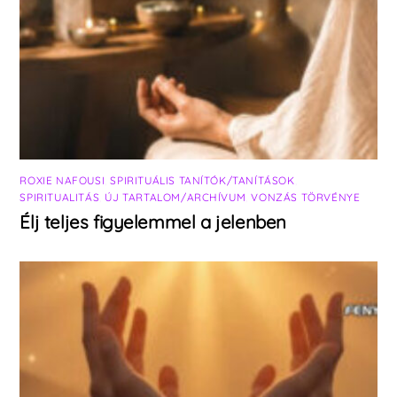
ROXIE NAFOUSI
,
SPIRITUÁLIS TANÍTÓK/TANÍTÁSOK
,
SPIRITUALITÁS
,
ÚJ TARTALOM/ARCHÍVUM
,
VONZÁS TÖRVÉNYE
Élj teljes figyelemmel a jelenben