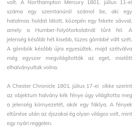
volt. A Northampton Mercury 1801. július 11-ei
száma egy szemtanúról számol be, aki egy
hatalmas holdat látott, közepén egy fekete sávval,
amely a Humber-folyótorkolatnál tűnt fel. A
jelenség később hét kisebb, tüzes gömbbé vált szét.
A gömbök később újra egyesültek, majd szétválva
még egyszer megvilágították az eget, mielőtt
elhalványultak volna.
A Chester Chronicle 1801. július 17-ei cikke szerint
az objektum halvány kék fénye úgy világította meg
a jelenség környezetét, akár egy fáklya. A fények
eltűnése után az éjszakai ég olyan világos volt, mint
egy nyári reggelen.