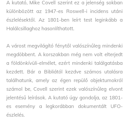
A kutató, Mike Covell szerint ez a jelenség sokban
különbözött az 1947-es Roswell-i incidens utáni
észlelésektől. Az 1801-ben leírt test leginkább a
Halálcsillaghoz hasonlíthatott.
A várost megvilágító fénytől valószínűleg mindenki
megdöbbent. A korszakban még nem volt elterjedt
a földönkívüli-elmélet, ezért mindenki találgatásba
kezdett. Bár a Bibliától kezdve számos utalásra
találhatunk, amely az égen repülő objektumokról
számol be, Covell szerint ezek valószínűleg elvont
jelentésű leírások. A kutató úgy gondolja, az 1801-
es esemény a legkorábban dokumentált UFO-
észlelés.