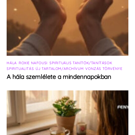
HÁLA
,
ROXIE NAFOUSI
,
SPIRITUÁLIS TANÍTÓK/TANÍTÁSOK
,
SPIRITUALITÁS
,
ÚJ TARTALOM/ARCHÍVUM
,
VONZÁS TÖRVÉNYE
A hála szemlélete a mindennapokban