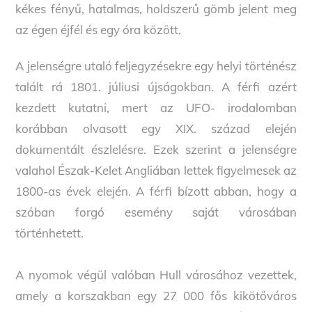
kékes fényű, hatalmas, holdszerű gömb jelent meg
az égen éjfél és egy óra között.
A jelenségre utaló feljegyzésekre egy helyi történész
talált rá 1801. júliusi újságokban. A férfi azért
kezdett kutatni, mert az UFO- irodalomban
korábban olvasott egy XIX. század elején
dokumentált észlelésre. Ezek szerint a jelenségre
valahol Észak-Kelet Angliában lettek figyelmesek az
1800-as évek elején. A férfi bízott abban, hogy a
szóban forgó esemény saját városában
történhetett.
A nyomok végül valóban Hull városához vezettek,
amely a korszakban egy 27 000 fős kikötőváros