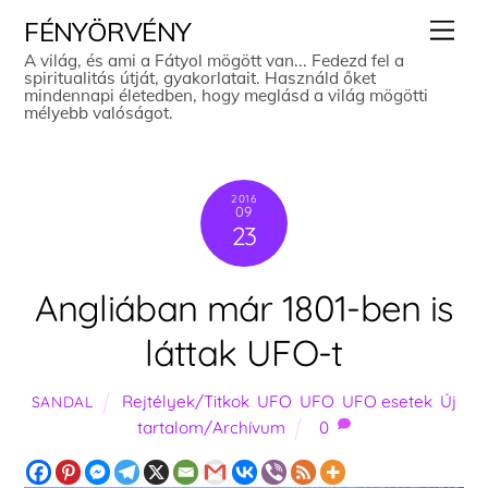
Skip
Men
FÉNYÖRVÉNY
to
A világ, és ami a Fátyol mögött van... Fedezd fel a
spiritualitás útját, gyakorlatait. Használd őket
content
mindennapi életedben, hogy meglásd a világ mögötti
mélyebb valóságot.
2016
09
23
Angliában már 1801-ben is
láttak UFO-t
Rejtélyek/Titkok
,
UFO
,
UFO
,
UFO esetek
,
Új
SANDAL
tartalom/Archívum
0