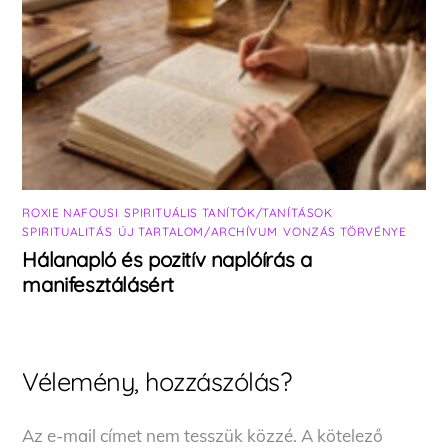
ROXIE NAFOUSI
,
SPIRITUÁLIS TANÍTÓK/TANÍTÁSOK
,
SPIRITUALITÁS
,
ÚJ TARTALOM/ARCHÍVUM
,
VONZÁS TÖRVÉNYE
Hálanapló és pozitív naplóírás a
manifesztálásért
Vélemény, hozzászólás?
Az e-mail címet nem tesszük közzé.
A kötelező