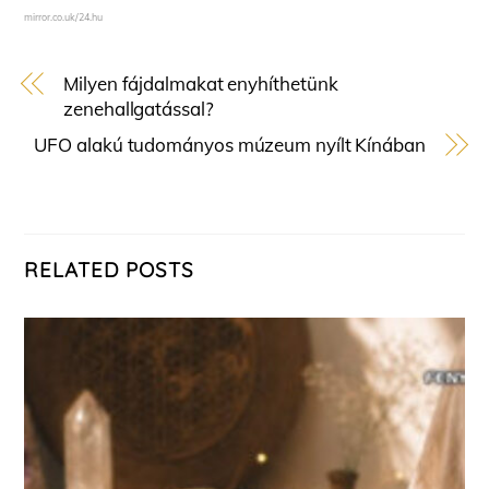
mirror.co.uk/24.hu
Milyen fájdalmakat enyhíthetünk
zenehallgatással?
UFO alakú tudományos múzeum nyílt Kínában
RELATED POSTS