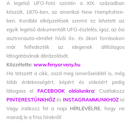
A legelső UFO-fotó szintén a XIX. században
készült, 1870-ben, az amerikai New Hamphshire-
ben. Korábbi elképzelések szerint ez lehetett az
egyik legelső dokumentált UFO-észlelés, igaz, az ősi
asztronauta-elmélet hívői ős- és ókori forrásokon
már felfedezték az idegenek állítólagos
látogatásának ábrázolását.
Közzétette:
www.fenyorveny.hu
Ha tetszett a cikk, oszd meg ismerőseiddel is, még
több érdekességért, képért és videóért pedig
látogass el
FACEBOOK oldalunkra
! Csatlakozz
PINTERESTÜNKHÖZ
és
INSTAGRAMMUNKHOZ
is!
Vagy iratkozz fel a napi
HÍRLEVÉLRE
, hogy ne
maradj le a friss hírekről!