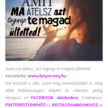
Amit ma átélsz, azt tegnap te magad ültetted!
Közzétette:
www.fenyorveny.hu
Ha tetszett a cikk, oszd meg ismerőseiddel is, még
több érdekességért, képért és videóért pedig
látogass el
FACEBOOK oldalunkra
! Csatlakozz
PINTERESTÜNKHÖZ
és
INSTAGRAMMUNKHOZ
is!