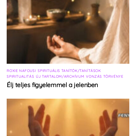
ROXIE NAFOUSI
,
SPIRITUÁLIS TANÍTÓK/TANÍTÁSOK
,
SPIRITUALITÁS
,
ÚJ TARTALOM/ARCHÍVUM
,
VONZÁS TÖRVÉNYE
Élj teljes figyelemmel a jelenben