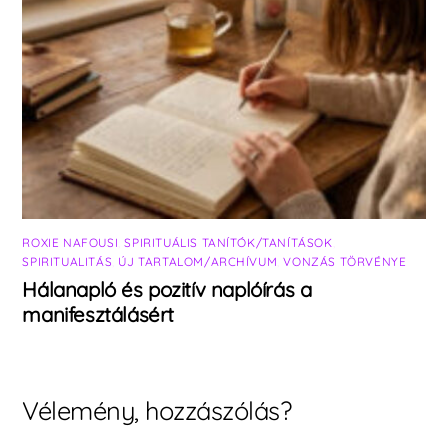
ROXIE NAFOUSI
,
SPIRITUÁLIS TANÍTÓK/TANÍTÁSOK
,
SPIRITUALITÁS
,
ÚJ TARTALOM/ARCHÍVUM
,
VONZÁS TÖRVÉNYE
Hálanapló és pozitív naplóírás a
manifesztálásért
Vélemény, hozzászólás?