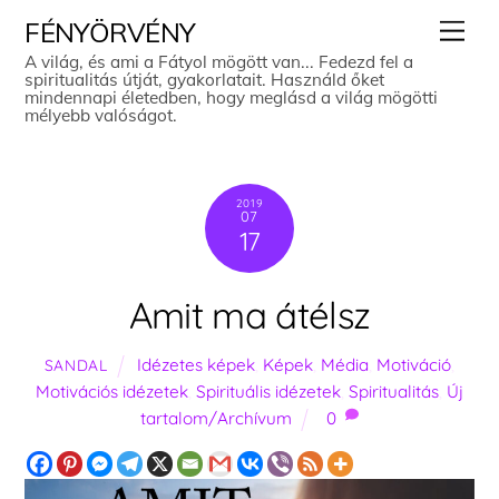
Skip
Men
FÉNYÖRVÉNY
to
A világ, és ami a Fátyol mögött van... Fedezd fel a
spiritualitás útját, gyakorlatait. Használd őket
content
mindennapi életedben, hogy meglásd a világ mögötti
mélyebb valóságot.
2019
07
17
Amit ma átélsz
Idézetes képek
,
Képek
,
Média
,
Motiváció
,
SANDAL
Motivációs idézetek
,
Spirituális idézetek
,
Spiritualitás
,
Új
tartalom/Archívum
0