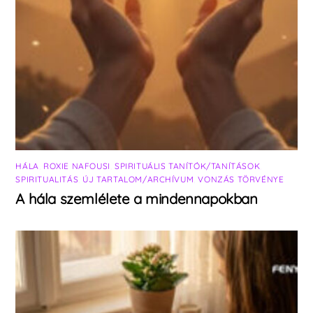
HÁLA
,
ROXIE NAFOUSI
,
SPIRITUÁLIS TANÍTÓK/TANÍTÁSOK
,
SPIRITUALITÁS
,
ÚJ TARTALOM/ARCHÍVUM
,
VONZÁS TÖRVÉNYE
A hála szemlélete a mindennapokban