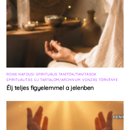
ROXIE NAFOUSI
,
SPIRITUÁLIS TANÍTÓK/TANÍTÁSOK
,
SPIRITUALITÁS
,
ÚJ TARTALOM/ARCHÍVUM
,
VONZÁS TÖRVÉNYE
Élj teljes figyelemmel a jelenben