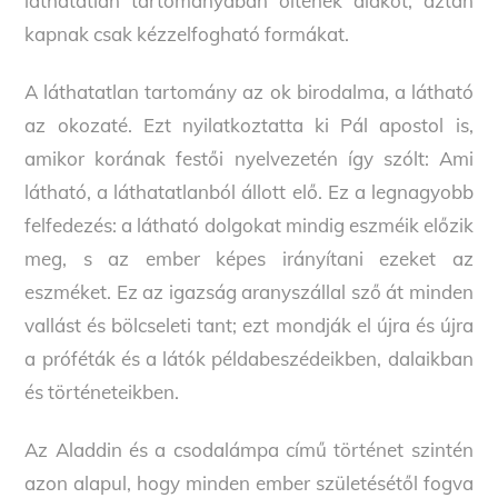
láthatatlan tartományában öltenek alakot, aztán
kapnak csak kézzelfogható formákat.
A láthatatlan tartomány az ok birodalma, a látható
az okozaté. Ezt nyilatkoztatta ki Pál apostol is,
amikor korának festői nyelvezetén így szólt: Ami
látható, a láthatatlanból állott elő. Ez a legnagyobb
felfedezés: a látható dolgokat mindig eszméik előzik
meg, s az ember képes irányítani ezeket az
eszméket. Ez az igazság aranyszállal sző át minden
vallást és bölcseleti tant; ezt mondják el újra és újra
a próféták és a látók példabeszédeikben, dalaikban
és történeteikben.
Az Aladdin és a csodalámpa című történet szintén
azon alapul, hogy minden ember születésétől fogva