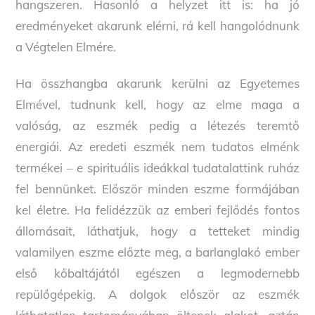
hangszeren. Hasonló a helyzet itt is: ha jó
eredményeket akarunk elérni, rá kell hangolódnunk
a Végtelen Elmére.
Ha összhangba akarunk kerülni az Egyetemes
Elmével, tudnunk kell, hogy az elme maga a
valóság, az eszmék pedig a létezés teremtő
energiái. Az eredeti eszmék nem tudatos elménk
termékei – e spirituális ideákkal tudatalattink ruház
fel bennünket. Először minden eszme formájában
kel életre. Ha felidézzük az emberi fejlődés fontos
állomásait, láthatjuk, hogy a tetteket mindig
valamilyen eszme előzte meg, a barlanglakó ember
első kőbaltájától egészen a legmodernebb
repülőgépekig. A dolgok először az eszmék