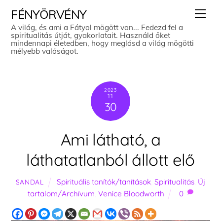
Skip
Men
FÉNYÖRVÉNY
to
A világ, és ami a Fátyol mögött van... Fedezd fel a
spiritualitás útját, gyakorlatait. Használd őket
content
mindennapi életedben, hogy meglásd a világ mögötti
mélyebb valóságot.
2023
11
30
Ami látható, a
láthatatlanból állott elő
Spirituális tanítók/tanítások
,
Spiritualitás
,
Új
SANDAL
tartalom/Archívum
,
Venice Bloodworth
0