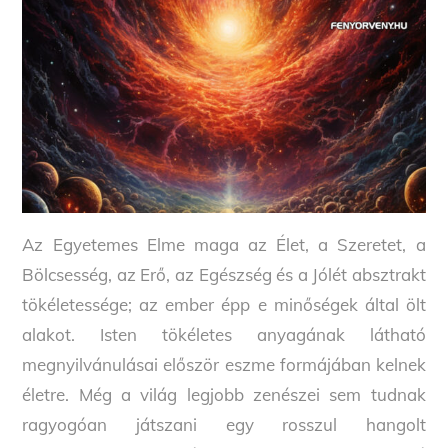
Az Egyetemes Elme maga az Élet, a Szeretet, a
Bölcsesség, az Erő, az Egészség és a Jólét absztrakt
tökéletessége; az ember épp e minőségek által ölt
alakot. Isten tökéletes anyagának látható
megnyilvánulásai először eszme formájában kelnek
életre. Még a világ legjobb zenészei sem tudnak
ragyogóan játszani egy rosszul hangolt