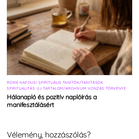
ROXIE NAFOUSI
,
SPIRITUÁLIS TANÍTÓK/TANÍTÁSOK
,
SPIRITUALITÁS
,
ÚJ TARTALOM/ARCHÍVUM
,
VONZÁS TÖRVÉNYE
Hálanapló és pozitív naplóírás a
manifesztálásért
Vélemény, hozzászólás?