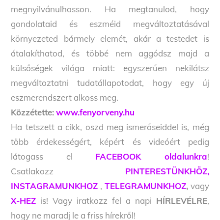
megnyilvánulhasson. Ha megtanulod, hogy
gondolataid és eszméid megváltoztatásával
környezeted bármely elemét, akár a testedet is
átalakíthatod, és többé nem aggódsz majd a
külsőségek világa miatt: egyszerűen nekilátsz
megváltoztatni tudatállapotodat, hogy egy új
eszmerendszert alkoss meg.
Közzétette:
www.fenyorveny.hu
Ha tetszett a cikk, oszd meg ismerőseiddel is, még
több érdekességért, képért és videóért pedig
látogass el
FACEBOOK oldalunkra
!
Csatlakozz
PINTERESTÜNKHÖZ,
INSTAGRAMUNKHOZ
,
TELEGRAMUNKHOZ
,
vagy
X-HEZ
is! Vagy iratkozz fel a napi
HÍRLEVÉLRE
,
hogy ne maradj le a friss hírekről!