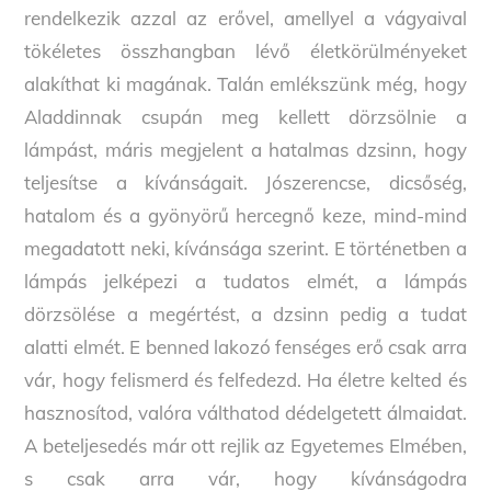
rendelkezik azzal az erővel, amellyel a vágyaival
tökéletes összhangban lévő életkörülményeket
alakíthat ki magának. Talán emlékszünk még, hogy
Aladdinnak csupán meg kellett dörzsölnie a
lámpást, máris megjelent a hatalmas dzsinn, hogy
teljesítse a kívánságait. Jószerencse, dicsőség,
hatalom és a gyönyörű hercegnő keze, mind-mind
megadatott neki, kívánsága szerint. E történetben a
lámpás jelképezi a tudatos elmét, a lámpás
dörzsölése a megértést, a dzsinn pedig a tudat
alatti elmét. E benned lakozó fenséges erő csak arra
vár, hogy felismerd és felfedezd. Ha életre kelted és
hasznosítod, valóra válthatod dédelgetett álmaidat.
A beteljesedés már ott rejlik az Egyetemes Elmében,
s csak arra vár, hogy kívánságodra