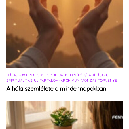
HÁLA
,
ROXIE NAFOUSI
,
SPIRITUÁLIS TANÍTÓK/TANÍTÁSOK
,
SPIRITUALITÁS
,
ÚJ TARTALOM/ARCHÍVUM
,
VONZÁS TÖRVÉNYE
A hála szemlélete a mindennapokban