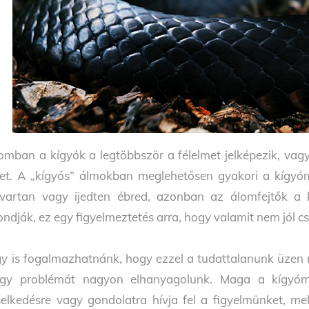
omban a kígyók a legtöbbször a félelmet jelképezik, vagy
et. A „kígyós” álmokban meglehetősen gyakori a kígyó
vartan vagy ijedten ébred, azonban az álomfejtők a k
ndják, ez egy figyelmeztetés arra, hogy valamit nem jól c
y is fogalmazhatnánk, hogy ezzel a tudattalanunk üzen n
gy problémát nagyon elhanyagolunk. Maga a kígyómar
selkedésre vagy gondolatra hívja fel a figyelmünket, m