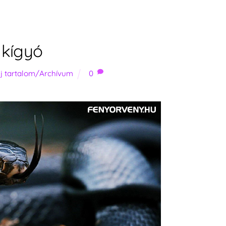
 kígyó
j tartalom/Archívum
0