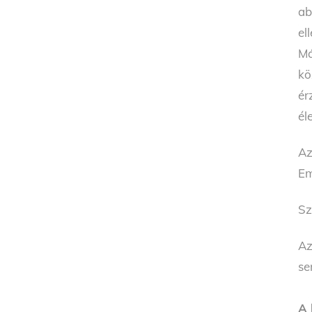
ab
el
Má
kö
ér
él
Az
Em
Sz
Az
se
A 