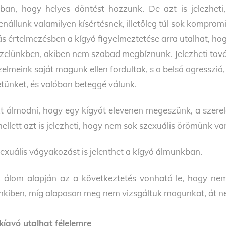
ban, hogy helyes döntést hozzunk. De azt is jelezheti
lenállunk valamilyen kísértésnek, illetőleg túl sok kompro
s értelmezésben a kígyó figyelmeztetése arra utalhat, ho
zelünkben, akiben nem szabad megbíznunk. Jelezheti továb
zelmeink saját magunk ellen fordultak, s a belső agresszi
etünket, és valóban beteggé válunk.
t álmodni, hogy egy kígyót elevenen megeszünk, a szerelem
ellett azt is jelezheti, hogy nem sok szexuális örömünk va
exuális vágyakozást is jelenthet a kígyó álmunkban.
 álom alapján az a következtetés vonható le, hogy ne
nkiben, míg alaposan meg nem vizsgáltuk magunkat, át n
kígyó utalhat félelemre