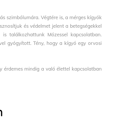
lás szimbólumára. Végtére is, a mérges kígyók
sznosítjuk és védelmet jelent a betegségekkel
is találkozhattunk Mózessel kapcsolatban.
vel gyógyított. Tény, hogy a kígyó egy orvosi
y érdemes mindig a való élettel kapcsolatban
m