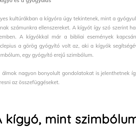
kígyó és a gyógyulás
yes kultúrákban a kígyóra úgy tekintenek, mint a gyógyu
nak számunkra ellenszereket. A kígyót így szó szerint ha
emben. A kígyókkal már a bibliai események kapcsán 
clepius a görög gyógyító volt az, aki a kígyók segítségé
imbólum, egy gyógyító erejű szimbólum.
 álmok nagyon bonyolult gondolatokat is jelenthetnek íg
resni az összefüggéseket.
A kígyó, mint szimbólu