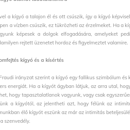
vel a kígyó a talajon él és ott csúszik, így a kígyó képvise
pen a vízben csúszik, ez tükrözheti az érzelmeket. Ha a
gyunk képesek a dolgok elfogadására, amelyeket pedi
lamilyen rejtett üzenetet hordoz és figyelmeztet valamire.
omfejtés kígyó és a kísértés
Fraudi irányzat szerint a kígyó egy fallikus szimbólum és k
ers energiát. Ha a kígyót ágyban látjuk, az arra utal, ho
het, hogy tapasztalatlanok vagyunk, vagy csak egyszerűe
lünk a kígyótól, az jelentheti azt, hogy félünk az intimi
munkban élő kígyót eszünk az már az intimitás beteljesülés
 a szenvedély.