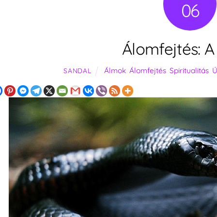
06
Álomfejtés: A
Álmok
,
Álomfejtés
,
Spiritualitás
,
Ú
SANDAL