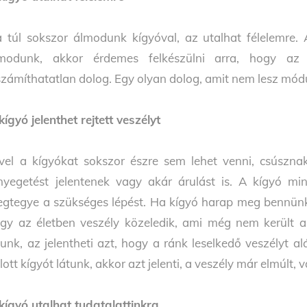
 túl sokszor álmodunk kígyóval, az utalhat félelemre. A
modunk, akkor érdemes felkészülni arra, hogy az
számíthatatlan dolog. Egy olyan dolog, amit nem lesz mó
kígyó jelenthet rejtett veszélyt
vel a kígyókat sokszor észre sem lehet venni, csúsznak 
nyegetést jelentenek vagy akár árulást is. A kígyó mi
gtegye a szükséges lépést. Ha kígyó harap meg bennünk
gy az életben veszély közeledik, ami még nem került a 
tunk, az jelentheti azt, hogy a ránk leselkedő veszélyt a
lott kígyót látunk, akkor azt jelenti, a veszély már elmúl
kígyó utalhat tudatalattinkra