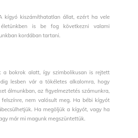
 kígyó kiszámíthatatlan állat, ezért ha vele
 életünkben is be fog következni valami
dunkban kordában tartani.
a bokrok alatt, így szimbolikusan is rejtett
ndig lesben vár a tökéletes alkalomra, hogy
et álmunkban, az figyelmeztetés számunkra,
felszínre, nem valósult meg. Ha bébi kígyót
lábecsülhetjük. Ha megöljük a kígyót, vagy ha
t, vagy már mi magunk megszüntettük.