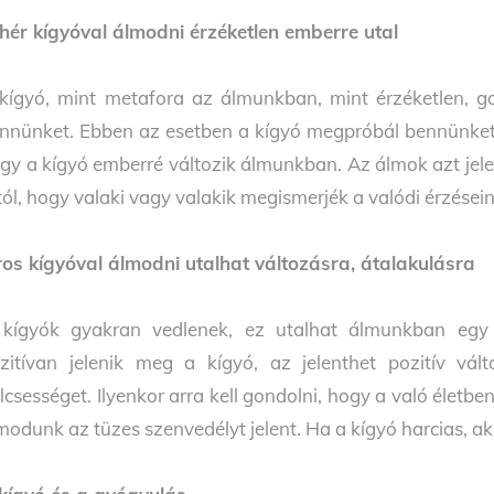
hér kígyóval álmodni érzéketlen emberre utal
kígyó, mint metafora az álmunkban, mint érzéketlen, go
nnünket. Ebben az esetben a kígyó megpróbál bennünket 
gy a kígyó emberré változik álmunkban. Az álmok azt jel
tól, hogy valaki vagy valakik megismerjék a valódi érzésein
ros kígyóval álmodni utalhat változásra, átalakulásra
kígyók gyakran vedlenek, ez utalhat álmunkban egy 
zitívan jelenik meg a kígyó, az jelenthet pozitív vál
lcsességet. Ilyenkor arra kell gondolni, hogy a való életbe
modunk az tüzes szenvedélyt jelent. Ha a kígyó harcias, ak