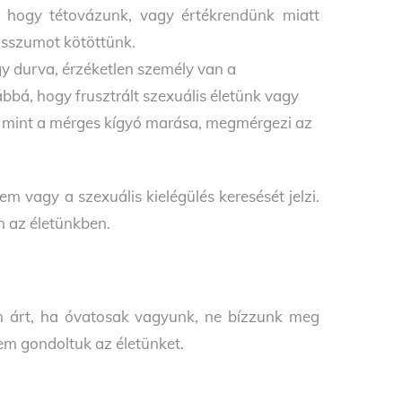
, hogy tétovázunk, vagy értékrendünk miatt
misszumot kötöttünk.
gy durva, érzéketlen személy van a
bá, hogy frusztrált szexuális életünk vagy
ó, mint a mérges kígyó marása, megmérgezi az
 vagy a szexuális kielégülés keresését jelzi.
n az életünkben.
m árt, ha óvatosak vagyunk, ne bízzunk meg
em gondoltuk az életünket.