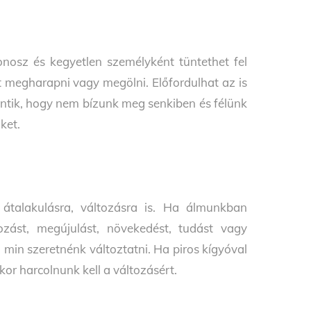
nosz és kegyetlen személyként tüntethet fel
megharapni vagy megölni. Előfordulhat az is
entik, hogy nem bízunk meg senkiben és félünk
ket.
átalakulásra, változásra is. Ha álmunkban
tozást, megújulást, növekedést, tudást vagy
n min szeretnénk változtatni. Ha piros kígyóval
kor harcolnunk kell a változásért.