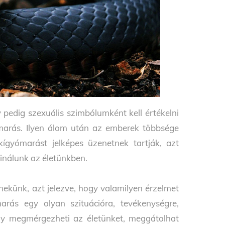
 pedig szexuális szimbólumként kell értékelni
marás. Ilyen álom után az emberek többsége
ígyómarást jelképes üzenetnek tartják, azt
sinálunk az életünkben.
ekünk, azt jelezve, hogy valamilyen érzelmet
ás egy olyan szituációra, tevékenységre,
ely megmérgezheti az életünket, meggátolhat