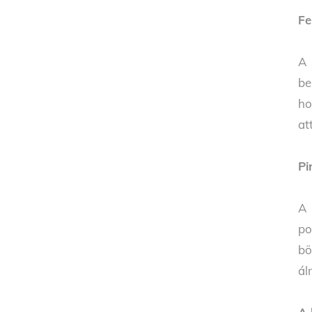
Fe
A 
be
ho
at
Pi
A 
po
bö
ál