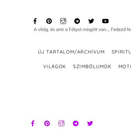
Skip
to
content
A világ, és ami a Fátyol mögött van... Fedezd f
ÚJ TARTALOM/ARCHÍVUM
SPIRIT
VILÁGOK
SZIMBÓLUMOK
MOT