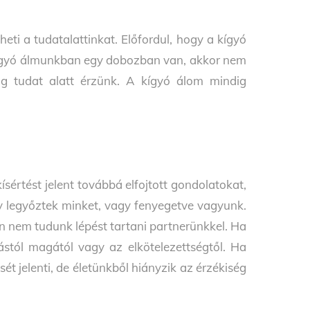
lheti a tudatalattinkat. Előfordul, hogy a kígyó
 kígyó álmunkban egy dobozban van, akkor nem
g tudat alatt érzünk. A kígyó álom mindig
ísértést jelent továbbá elfojtott gondolatokat,
gy legyőztek minket, vagy fenyegetve vagyunk.
n nem tudunk lépést tartani partnerünkkel. Ha
tástól magától vagy az elkötelezettségtől. Ha
ét jelenti, de életünkből hiányzik az érzékiség