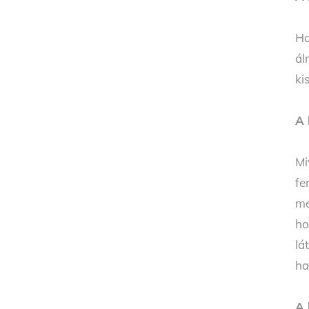
Ha
ál
ki
A 
Mi
fe
me
ho
lá
ha
A 