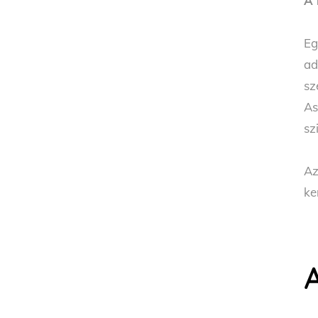
A 
Eg
ad
sz
As
sz
Az
ke