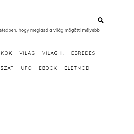
Search
 életedben, hogy meglásd a világ mögötti mélyebb
TKOK
VILÁG
VILÁG II.
ÉBREDÉS
ÁSZAT
UFO
EBOOK
ÉLETMÓD