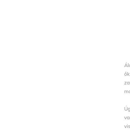
Ál
ők
za
mo
Úg
va
vi