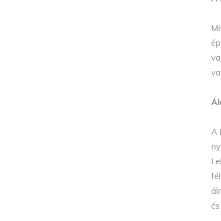
Mi
ép
va
va
Ál
A 
ny
Le
fé
ál
és