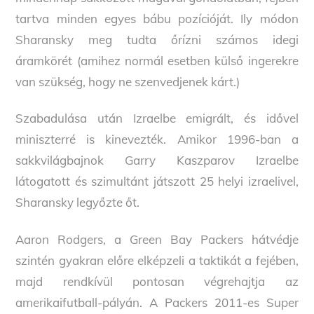
tartva minden egyes bábu pozícióját. Ily módon
Sharansky meg tudta őrízni számos idegi
áramkörét (amihez normál esetben külső ingerekre
van szükség, hogy ne szenvedjenek kárt.)
Szabadulása után Izraelbe emigrált, és idővel
miniszterré is kinevezték. Amikor 1996-ban a
sakkvilágbajnok Garry Kaszparov Izraelbe
látogatott és szimultánt játszott 25 helyi izraelivel,
Sharansky legyőzte őt.
Aaron Rodgers, a Green Bay Packers hátvédje
szintén gyakran előre elképzeli a taktikát a fejében,
majd rendkívül pontosan végrehajtja az
amerikaifutball-pályán. A Packers 2011-es Super