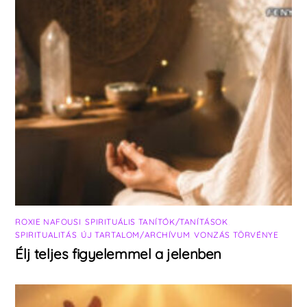
ROXIE NAFOUSI
,
SPIRITUÁLIS TANÍTÓK/TANÍTÁSOK
,
SPIRITUALITÁS
,
ÚJ TARTALOM/ARCHÍVUM
,
VONZÁS TÖRVÉNYE
Élj teljes figyelemmel a jelenben