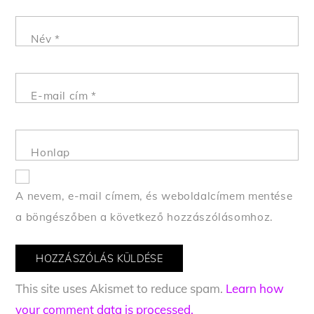
Név
*
E-mail cím
*
Honlap
A nevem, e-mail címem, és weboldalcímem mentése
a böngészőben a következő hozzászólásomhoz.
This site uses Akismet to reduce spam.
Learn how
your comment data is processed.