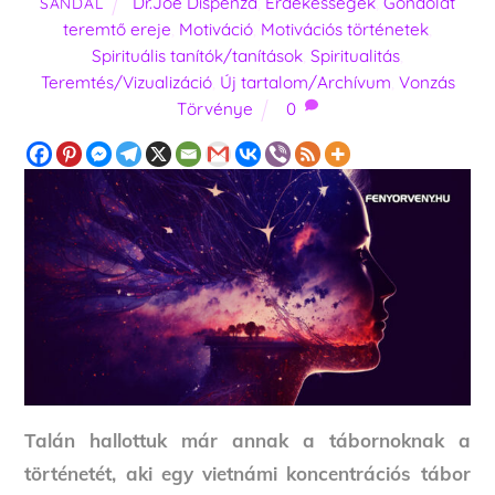
Dr.Joe Dispenza
,
Érdekességek
,
Gondolat
SANDAL
teremtő ereje
,
Motiváció
,
Motivációs történetek
,
Spirituális tanítók/tanítások
,
Spiritualitás
,
Teremtés/Vizualizáció
,
Új tartalom/Archívum
,
Vonzás
Törvénye
0
Talán hallottuk már annak a tábornoknak a
történetét, aki egy vietnámi koncentrációs tábor