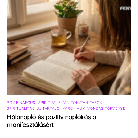
ROXIE NAFOUSI
,
SPIRITUÁLIS TANÍTÓK/TANÍTÁSOK
,
SPIRITUALITÁS
,
ÚJ TARTALOM/ARCHÍVUM
,
VONZÁS TÖRVÉNYE
Hálanapló és pozitív naplóírás a
manifesztálásért