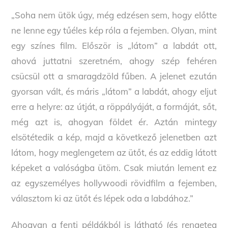
„Soha nem ütök úgy, még edzésen sem, hogy előtte
ne lenne egy tűéles kép róla a fejemben. Olyan, mint
egy színes film. Először is „látom” a labdát ott,
ahová juttatni szeretném, ahogy szép fehéren
csücsül ott a smaragdzöld fűben. A jelenet ezután
gyorsan vált, és máris „látom” a labdát, ahogy eljut
erre a helyre: az útját, a röppályáját, a formáját, sőt,
még azt is, ahogyan földet ér. Aztán mintegy
elsötétedik a kép, majd a következő jelenetben azt
látom, hogy meglengetem az ütőt, és az eddig látott
képeket a valóságba ütöm. Csak miután lement ez
az egyszemélyes hollywoodi rövidfilm a fejemben,
választom ki az ütőt és lépek oda a labdához.”
Ahogyan a fenti példákból is látható (és rengeteg