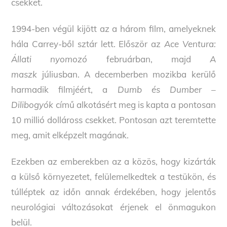
csekket.
1994-ben végül kijött az a három film, amelyeknek
hála Carrey-ből sztár lett. Először az
Ace Ventura:
Állati nyomozó
februárban, majd
A
maszk
júliusban. A decemberben mozikba kerülő
harmadik filmjéért, a
Dumb és Dumber –
Dilibogyók
című alkotásért meg is kapta a pontosan
10 millió dolláross csekket. Pontosan azt teremtette
meg, amit elképzelt magának.
Ezekben az emberekben az a közös, hogy kizárták
a külső környezetet, felülemelkedtek a testükön, és
túlléptek az időn annak érdekében, hogy jelentős
neurológiai változásokat érjenek el önmagukon
belül.