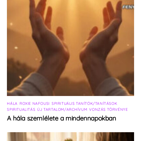
HÁLA
,
ROXIE NAFOUSI
,
SPIRITUÁLIS TANÍTÓK/TANÍTÁSOK
,
SPIRITUALITÁS
,
ÚJ TARTALOM/ARCHÍVUM
,
VONZÁS TÖRVÉNYE
A hála szemlélete a mindennapokban