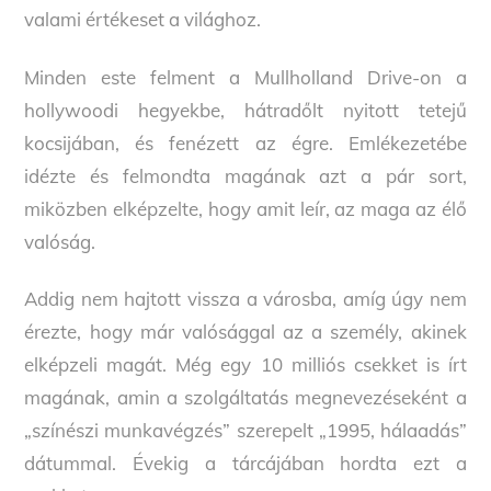
valami értékeset a világhoz.
Minden este felment a Mullholland Drive-on a
hollywoodi hegyekbe, hátradőlt nyitott tetejű
kocsijában, és fenézett az égre. Emlékezetébe
idézte és felmondta magának azt a pár sort,
miközben elképzelte, hogy amit leír, az maga az élő
valóság.
Addig nem hajtott vissza a városba, amíg úgy nem
érezte, hogy már valósággal az a személy, akinek
elképzeli magát. Még egy 10 milliós csekket is írt
magának, amin a szolgáltatás megnevezéseként a
„színészi munkavégzés” szerepelt „1995, hálaadás”
dátummal. Évekig a tárcájában hordta ezt a