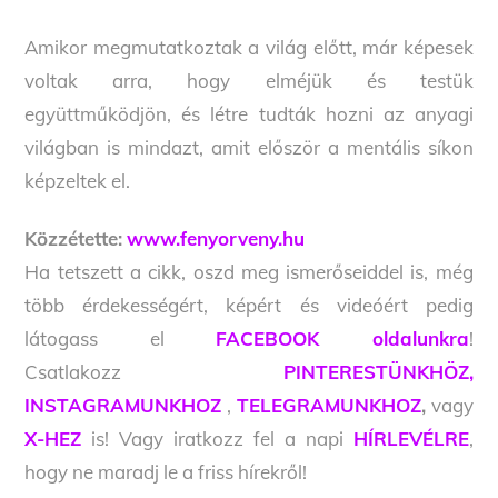
Amikor megmutatkoztak a világ előtt, már képesek
voltak arra, hogy elméjük és testük
együttműködjön, és létre tudták hozni az anyagi
világban is mindazt, amit először a mentális síkon
képzeltek el.
Közzétette:
www.fenyorveny.hu
Ha tetszett a cikk, oszd meg ismerőseiddel is, még
több érdekességért, képért és videóért pedig
látogass el
FACEBOOK oldalunkra
!
Csatlakozz
PINTERESTÜNKHÖZ,
INSTAGRAMUNKHOZ
,
TELEGRAMUNKHOZ
,
vagy
X-HEZ
is! Vagy iratkozz fel a napi
HÍRLEVÉLRE
,
hogy ne maradj le a friss hírekről!