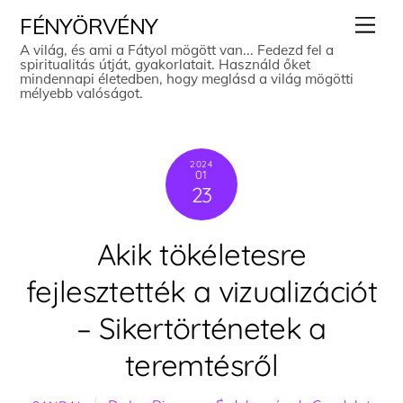
Skip
Men
FÉNYÖRVÉNY
to
A világ, és ami a Fátyol mögött van... Fedezd fel a
spiritualitás útját, gyakorlatait. Használd őket
content
mindennapi életedben, hogy meglásd a világ mögötti
mélyebb valóságot.
2024
01
23
Akik tökéletesre
fejlesztették a vizualizációt
– Sikertörténetek a
teremtésről