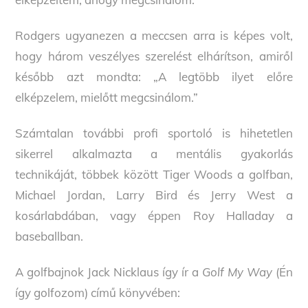
Rodgers ugyanezen a meccsen arra is képes volt,
hogy három veszélyes szerelést elhárítson, amiről
később azt mondta: „A legtöbb ilyet előre
elképzelem, mielőtt megcsinálom.”
Számtalan további profi sportoló is hihetetlen
sikerrel alkalmazta a mentális gyakorlás
technikáját, többek között Tiger Woods a golfban,
Michael Jordan, Larry Bird és Jerry West a
kosárlabdában, vagy éppen Roy Halladay a
baseballban.
A golfbajnok Jack Nicklaus így ír a
Golf My Way
(Én
így golfozom) című könyvében: