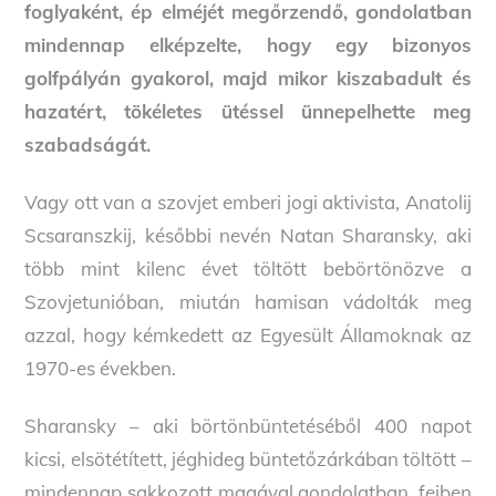
foglyaként, ép elméjét megőrzendő, gondolatban
mindennap elképzelte, hogy egy bizonyos
golfpályán gyakorol, majd mikor kiszabadult és
hazatért, tökéletes ütéssel ünnepelhette meg
szabadságát.
Vagy ott van a szovjet emberi jogi aktivista, Anatolij
Scsaranszkij, későbbi nevén Natan Sharansky, aki
több mint kilenc évet töltött bebörtönözve a
Szovjetunióban, miután hamisan vádolták meg
azzal, hogy kémkedett az Egyesült Államoknak az
1970-es években.
Sharansky – aki börtönbüntetéséből 400 napot
kicsi, elsötétített, jéghideg büntetőzárkában töltött –
mindennap sakkozott magával gondolatban, fejben