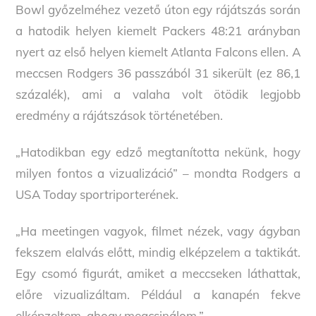
Bowl győzelméhez vezető úton egy rájátszás során
a hatodik helyen kiemelt Packers 48:21 arányban
nyert az első helyen kiemelt Atlanta Falcons ellen. A
meccsen Rodgers 36 passzából 31 sikerült (ez 86,1
százalék), ami a valaha volt ötödik legjobb
eredmény a rájátszások történetében.
„Hatodikban egy edző megtanította nekünk, hogy
milyen fontos a vizualizáció” – mondta Rodgers a
USA Today sportriporterének.
„Ha meetingen vagyok, filmet nézek, vagy ágyban
fekszem elalvás előtt, mindig elképzelem a taktikát.
Egy csomó figurát, amiket a meccseken láthattak,
előre vizualizáltam. Például a kanapén fekve
elképzeltem, ahogy megcsinálom.”