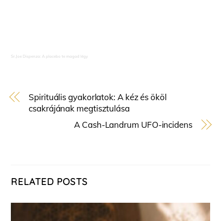
Sr.Joe Dispenza: A placebo te magad légy
Spirituális gyakorlatok: A kéz és ököl
csakrájának megtisztulása
A Cash-Landrum UFO-incidens
RELATED POSTS