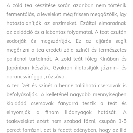
A zöld tea készítése során azonban nem történik
fermentálás, a leveleket még frissen meggőzölik, így
hatástalanítják az enzimeket. Ezáltal elmaradnak
az oxidáció és a lebontás folyamatai. A teát ezután
sodorják és megszárítják. Ez az eljárás segít
megőrizni a tea eredeti zöld színét és természetes
polifenol tartalmát. A zöld teát főleg Kínában és
Japánban készítik. Gyakran illatosítják jázmin- és
narancsvirággal, rózsával.
A tea ízét és színét a benne található csersavak is
befolyásolják. A kelleténél nagyobb mennyiségben
kioldódó csersavak fanyarrá teszik a teát és
elnyomják a finom illóanyagok hatását. A
tealeveleket ezért nem szabad főzni, csupán 3-5
percet forrázni, azt is fedett edényben, hogy az illó