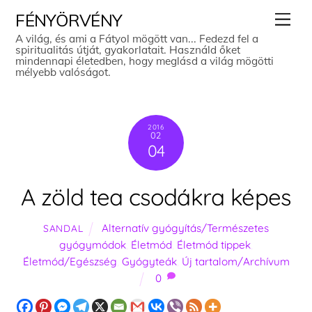
Skip
Men
FÉNYÖRVÉNY
to
A világ, és ami a Fátyol mögött van... Fedezd fel a
spiritualitás útját, gyakorlatait. Használd őket
content
mindennapi életedben, hogy meglásd a világ mögötti
mélyebb valóságot.
2016
02
04
A zöld tea csodákra képes
Alternatív gyógyítás/Természetes
SANDAL
gyógymódok
,
Életmód
,
Életmód tippek
,
Életmód/Egészség
,
Gyógyteák
,
Új tartalom/Archívum
0