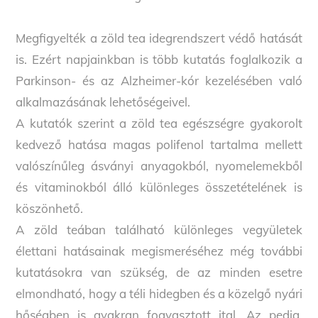
Megfigyelték a zöld tea idegrendszert védő hatását
is. Ezért napjainkban is több kutatás foglalkozik a
Parkinson- és az Alzheimer-kór kezelésében való
alkalmazásának lehetőségeivel.
A kutatók szerint a zöld tea egészségre gyakorolt
kedvező hatása magas polifenol tartalma mellett
valószínűleg ásványi anyagokból, nyomelemekből
és vitaminokból álló különleges összetételének is
köszönhető.
A zöld teában található különleges vegyületek
élettani hatásainak megismeréséhez még további
kutatásokra van szükség, de az minden esetre
elmondható, hogy a téli hidegben és a közelgő nyári
hőségben is gyakran fogyasztott ital. Az pedig,