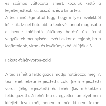
és számos változata ismert, közülük kettő a
legelterjedtebb: az asszám, és a kínai tea.
A tea minősége attól függ, hogy milyen levelekből
készítik. Minél fiatalabb a tealevél, annál magasabb
a benne található jótékony hatású ún. fenol
vegyületek mennyisége, ezért akkor a legjobb, ha a
legfiatalabb, virág- és levélrügyekből állítják elő.
Fekete-fehér-vörös-zöld
A tea színét a feldolgozás módja határozza meg. A
tea lehet fekete (erjesztett), zöld (nem erjesztett)
vörös (félig erjesztett) és fehér (kis mértékben
feldolgozott). A fehér tea az egyetlen, amelyet nem
kifejlett levelekből, hanem a még ki nem fakadt