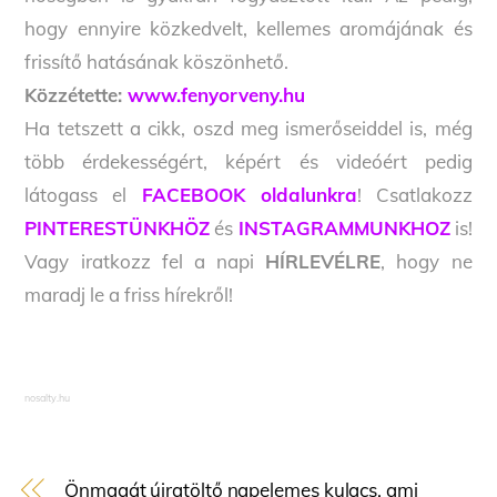
hogy ennyire közkedvelt, kellemes aromájának és
frissítő hatásának köszönhető.
Közzétette:
www.fenyorveny.hu
Ha tetszett a cikk, oszd meg ismerőseiddel is, még
több érdekességért, képért és videóért pedig
látogass el
FACEBOOK oldalunkra
! Csatlakozz
PINTERESTÜNKHÖZ
és
INSTAGRAMMUNKHOZ
is!
Vagy iratkozz fel a napi
HÍRLEVÉLRE
, hogy ne
maradj le a friss hírekről!
nosalty.hu
Önmagát újratöltő napelemes kulacs, ami