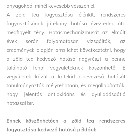
anyagokból minél kevesebb vesszen el.
A zöld tea fogyasztása élénkít, rendszeres
fogyasztásának jótékony hatása évezredek óta
megfigyelt tény. Hatásmechanizmusát az elmúlt
évek során folyamatosan vizsgálták, az
eredmények alapján arra lehet következtetni, hogy
a zöld tea kedvező hatása nagyrészt a benne
található fenol vegyületeknek köszönhető. E
vegyületek közül a katekid elnevezésű hatását
tanulmányozták mélyrehatóan, és megállapították,
hogy jelentős antioxidáns és gyulladásgátló
hatással bír.
Ennek köszönhetően a zöld tea rendszeres
fogyasztása kedvező hatású például: