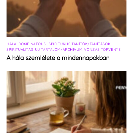
HÁLA
,
ROXIE NAFOUSI
,
SPIRITUÁLIS TANÍTÓK/TANÍTÁSOK
,
SPIRITUALITÁS
,
ÚJ TARTALOM/ARCHÍVUM
,
VONZÁS TÖRVÉNYE
A hála szemlélete a mindennapokban