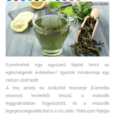
Szeretnétek egy egyszerű lépést tenni az
egészségetek érdekében? Igyatok mindennap egy
csésze zöld teát!
A tea, amely az örökzöld teacserje (Camellia
sinensis) leveleiből készül, a második
leggyakrabban fogyasztott, és a második
legegészségesebb ital is a víz után. Több ezer fajtája