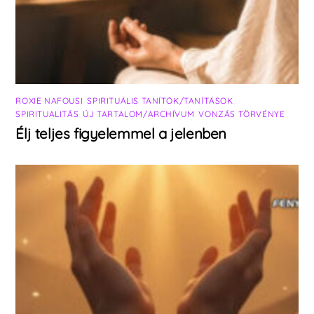
ROXIE NAFOUSI
,
SPIRITUÁLIS TANÍTÓK/TANÍTÁSOK
,
SPIRITUALITÁS
,
ÚJ TARTALOM/ARCHÍVUM
,
VONZÁS TÖRVÉNYE
Élj teljes figyelemmel a jelenben