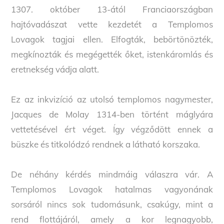
1307. október 13-ától Franciaországban
hajtóvadászat vette kezdetét a Templomos
Lovagok tagjai ellen. Elfogták, bebörtönözték,
megkínozták és megégették őket, istenkáromlás és
eretnekség vádja alatt.
Ez az inkvizíció az utolsó templomos nagymester,
Jacques de Molay 1314-ben történt máglyára
vettetésével ért véget. Így végződött ennek a
büszke és titkolódzó rendnek a látható korszaka.
De néhány kérdés mindmáig válaszra vár. A
Templomos Lovagok hatalmas vagyonának
sorsáról nincs sok tudomásunk, csakúgy, mint a
rend flottájáról, amely a kor legnagyobb,