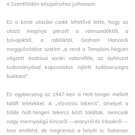
a Szentföldön készpénzhez juthasson.
Ez a korai utazási csekk lehetővé tette, hogy az
utazó megóvja pénzét a vámszedőktől, a
tolvajoktól, a rablóktól. Graham Hancock
meggyőződése szerint „a rend a Templom-hegyen
végzett ásatásai során valamiféle, az építészet
tudományával kapcsolatos rejtett tudásanyagra
bukkant”.
Ez egybecseng az 1947-ben a Holt-tenger mellett
talált leletekkel. A „rézvörös tekercs”, amelyet a
többi holt-tengeri tekercs közt találtak, nemcsak
nagy mennyiségű kincsről —aranyról és írásokról —
tesz említést, de megnevezi a helyét is: Salamon