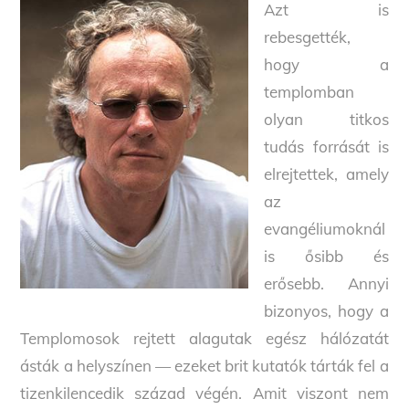
Azt is
rebesgették,
hogy a
templomban
olyan titkos
tudás forrását is
elrejtettek, amely
az
evangéliumoknál
is ősibb és
erősebb. Annyi
bizonyos, hogy a
Templomosok rejtett alagutak egész hálózatát
ásták a helyszínen — ezeket brit kutatók tárták fel a
tizenkilencedik század végén. Amit viszont nem