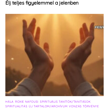
Élj teljes figyelemmel a jelenben
HÁLA
,
ROXIE NAFOUSI
,
SPIRITUÁLIS TANÍTÓK/TANÍTÁSOK
,
SPIRITUALITÁS
,
ÚJ TARTALOM/ARCHÍVUM
,
VONZÁS TÖRVÉNYE