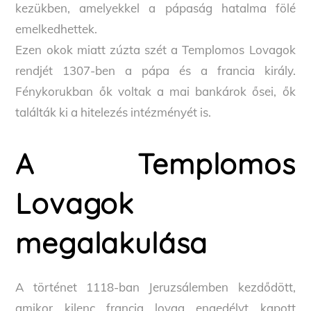
kezükben, amelyekkel a pápaság hatalma fölé
emelkedhettek.
Ezen okok miatt zúzta szét a Templomos Lovagok
rendjét 1307-ben a pápa és a francia király.
Fénykorukban ők voltak a mai bankárok ősei, ők
találták ki a hitelezés intézményét is.
A Templomos
Lovagok
megalakulása
A történet 1118-ban Jeruzsálemben kezdődött,
amikor kilenc francia lovag engedélyt kapott