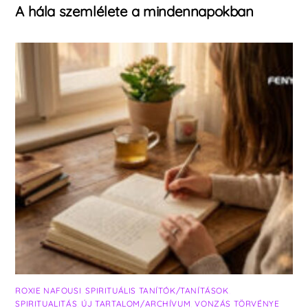
A hála szemlélete a mindennapokban
ROXIE NAFOUSI
,
SPIRITUÁLIS TANÍTÓK/TANÍTÁSOK
,
SPIRITUALITÁS
,
ÚJ TARTALOM/ARCHÍVUM
,
VONZÁS TÖRVÉNYE