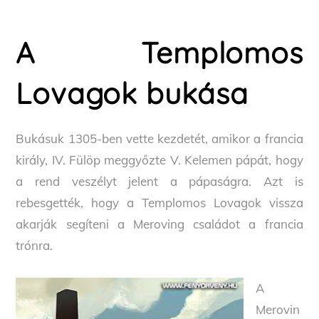
A Templomos
Lovagok bukása
Bukásuk 1305-ben vette kezdetét, amikor a francia
király, IV. Fülöp meggyőzte V. Kelemen pápát, hogy
a rend veszélyt jelent a pápaságra. Azt is
rebesgették, hogy a Templomos Lovagok vissza
akarják segíteni a Meroving családot a francia
trónra.
A
Merovin