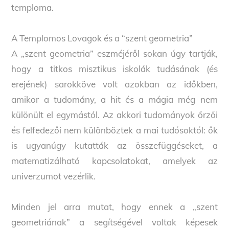
temploma.
A Templomos Lovagok és a “szent geometria”
A „szent geometria” eszméjéről sokan úgy tartják,
hogy a titkos misztikus iskolák tudásának (és
erejének) sarokköve volt azokban az időkben,
amikor a tudomány, a hit és a mágia még nem
különült el egymástól. Az akkori tudományok őrzői
és felfedezői nem különböztek a mai tudósoktól: ők
is ugyanúgy kutatták az összefüggéseket, a
matematizálható kapcsolatokat, amelyek az
univerzumot vezérlik.
Minden jel arra mutat, hogy ennek a „szent
geometriának” a segítségével voltak képesek