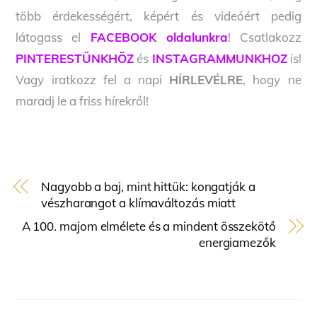
több érdekességért, képért és videóért pedig
látogass el
FACEBOOK oldalunkra
! Csatlakozz
PINTERESTÜNKHÖZ
és
INSTAGRAMMUNKHOZ
is!
Vagy iratkozz fel a napi
HÍRLEVÉLRE
, hogy ne
maradj le a friss hírekről!
Nagyobb a baj, mint hittük: kongatják a
vészharangot a klímaváltozás miatt
A 100. majom elmélete és a mindent összekötő
energiamezők