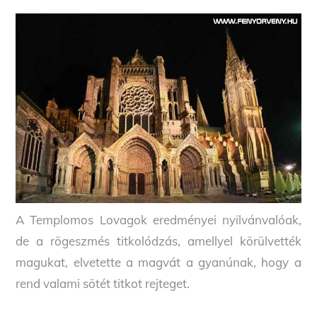
A Templomos Lovagok eredményei nyilvánvalóak,
de a rögeszmés titkolódzás, amellyel körülvették
magukat, elvetette a magvát a gyanúnak, hogy a
rend valami sötét titkot rejteget.