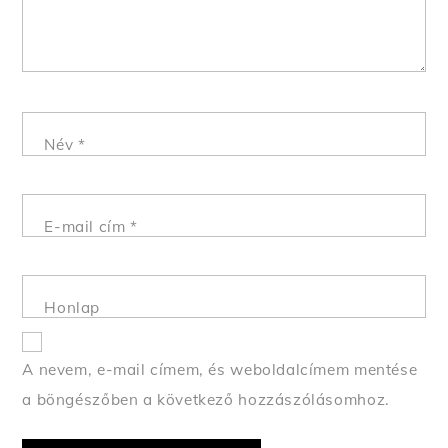
Név
*
E-mail cím
*
Honlap
A nevem, e-mail címem, és weboldalcímem mentése
a böngészőben a következő hozzászólásomhoz.