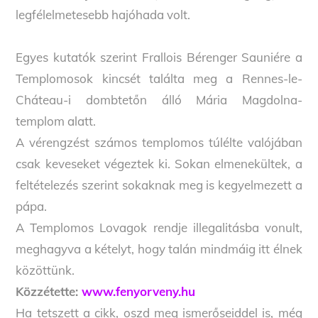
legfélelmetesebb hajóhada volt.
Egyes kutatók szerint Frallois Bérenger Sauniére a
Templomosok kincsét találta meg a Rennes-le-
Cháteau-i dombtetőn álló Mária Magdolna-
templom alatt.
A vérengzést számos templomos túlélte valójában
csak keveseket végeztek ki. Sokan elmenekültek, a
feltételezés szerint sokaknak meg is kegyelmezett a
pápa.
A Templomos Lovagok rendje illegalitásba vonult,
meghagyva a kételyt, hogy talán mindmáig itt élnek
közöttünk.
Közzétette:
www.fenyorveny.hu
Ha tetszett a cikk, oszd meg ismerőseiddel is, még