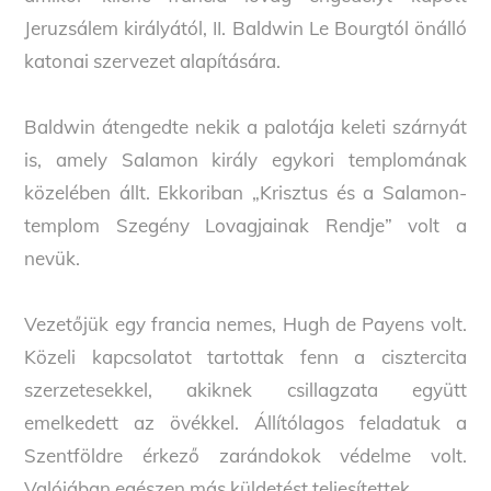
Jeruzsálem királyától, II. Baldwin Le Bourgtól önálló
katonai szervezet alapítására.
Baldwin átengedte nekik a palotája keleti szárnyát
is, amely Salamon király egykori templomának
közelében állt. Ekkoriban „Krisztus és a Salamon-
templom Szegény Lovagjainak Rendje” volt a
nevük.
Vezetőjük egy francia nemes, Hugh de Payens volt.
Közeli kapcsolatot tartottak fenn a cisztercita
szerzetesekkel, akiknek csillagzata együtt
emelkedett az övékkel. Állítólagos feladatuk a
Szentföldre érkező zarándokok védelme volt.
Valójában egészen más küldetést teljesítettek.