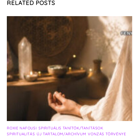
RELATED POSTS
ROXIE NAFOUSI
,
SPIRITUÁLIS TANÍTÓK/TANÍTÁSOK
,
SPIRITUALITÁS
,
ÚJ TARTALOM/ARCHÍVUM
,
VONZÁS TÖRVÉNYE