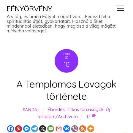
Skip
Men
FÉNYÖRVÉNY
to
A világ, és ami a Fátyol mögött van... Fedezd fel a
spiritualitás útját, gyakorlatait. Használd őket
content
mindennapi életedben, hogy meglásd a világ mögötti
mélyebb valóságot.
2018
10
10
A Templomos Lovagok
története
Ébredés
,
Titkos társaságok
,
Új
SANDAL
tartalom/Archívum
0