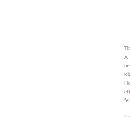
Ti
A 
ne
Kö
Ha
el
fe
Ősze