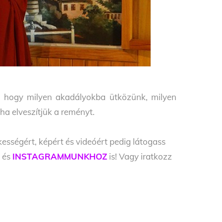
ól, hogy milyen akadályokba ütközünk, milyen
ha elveszítjük a reményt.
kességért, képért és videóért pedig látogass
Z
és
INSTAGRAMMUNKHOZ
is! Vagy iratkozz