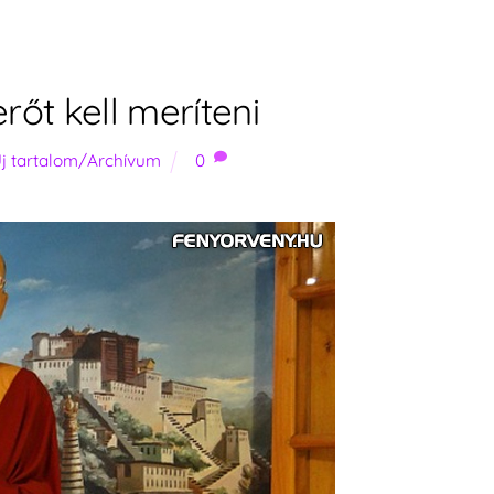
rőt kell meríteni
j tartalom/Archívum
0