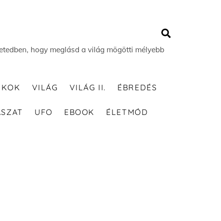
Search
 életedben, hogy meglásd a világ mögötti mélyebb
TKOK
VILÁG
VILÁG II.
ÉBREDÉS
ÁSZAT
UFO
EBOOK
ÉLETMÓD