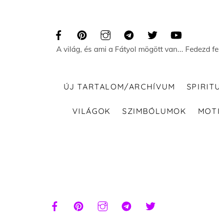
Skip
to
content
A világ, és ami a Fátyol mögött van... Fedezd f
ÚJ TARTALOM/ARCHÍVUM
SPIRIT
VILÁGOK
SZIMBÓLUMOK
MOT