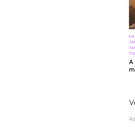
HÁ
TA
TA
TÖ
A 
m
V
Az