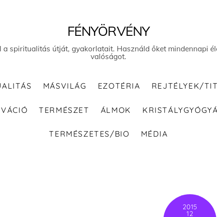
FÉNYÖRVÉNY
el a spiritualitás útját, gyakorlatait. Használd őket mindennapi
valóságot.
UALITÁS
MÁSVILÁG
EZOTÉRIA
REJTÉLYEK/TI
IVÁCIÓ
TERMÉSZET
ÁLMOK
KRISTÁLYGYÓGY
TERMÉSZETES/BIO
MÉDIA
2015
12