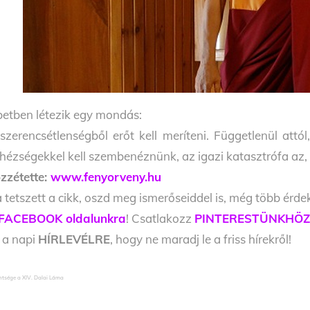
betben létezik egy mondás:
szerencsétlenségből erőt kell meríteni. Függetlenül att
hézségekkel kell szembenéznünk, az igazi katasztrófa az, 
zzétette:
www.fenyorveny.hu
 tetszett a cikk, oszd meg ismerőseiddel is, még több érde
FACEBOOK oldalunkra
! Csatlakozz
PINTERESTÜNKHÖ
l a napi
HÍRLEVÉLRE
, hogy ne maradj le a friss hírekről!
ntsége a XIV. Dalai Láma