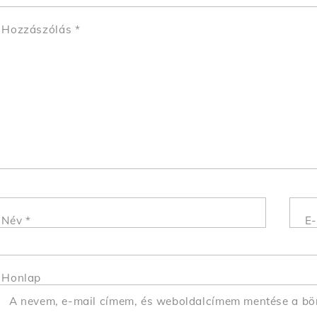
Hozzászólás
*
Név
*
E-
Honlap
A nevem, e-mail címem, és weboldalcímem mentése a b