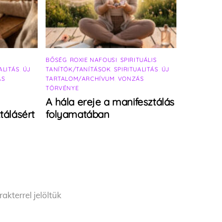
BŐSÉG
,
ROXIE NAFOUSI
,
SPIRITUÁLIS
ALITÁS
,
ÚJ
TANÍTÓK/TANÍTÁSOK
,
SPIRITUALITÁS
,
ÚJ
ÁS
TARTALOM/ARCHÍVUM
,
VONZÁS
TÖRVÉNYE
A hála ereje a manifesztálás
tálásért
folyamatában
akterrel jelöltük