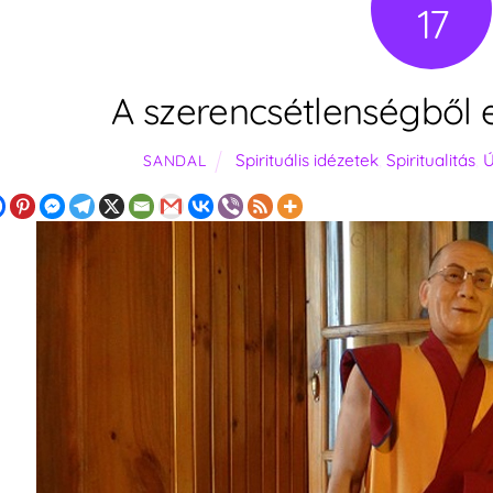
17
A szerencsétlenségből e
Spirituális idézetek
,
Spiritualitás
,
Ú
SANDAL