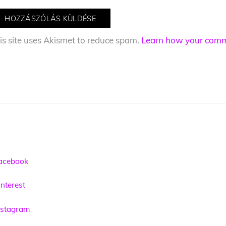
is site uses Akismet to reduce spam.
Learn how your comme
acebook
nterest
nstagram