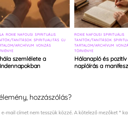
LA
,
ROXIE NAFOUSI
,
SPIRITUÁLIS
ROXIE NAFOUSI
,
SPIRITUÁLIS
NÍTÓK/TANÍTÁSOK
,
SPIRITUALITÁS
,
ÚJ
TANÍTÓK/TANÍTÁSOK
,
SPIRITU
RTALOM/ARCHÍVUM
,
VONZÁS
TARTALOM/ARCHÍVUM
,
VONZ
RVÉNYE
TÖRVÉNYE
hála szemlélete a
Hálanapló és pozitív
indennapokban
naplóírás a manifesz
élemény, hozzászólás?
 e-mail címet nem tesszük közzé.
A kötelező mezőket
*
kar